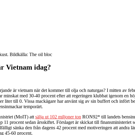
st. Bildkälla: The oil bloc
är Vietnam idag?
nde är vietnam när det kommer till olja och naturgas? I mitten av febr
 minskat med 30-40 procent efter att regeringen klubbat igenom en höjni
 liter till 0. Vissa mackägare har använt sig av sin buffert och infört 
ensinmackar temporärt.
nistriet (MoIT) att
sälja ut 102 miljoner ton
RON92* till landets bensinm
 11 procent sedan årsskiftet. Förslaget är skickat till finansministerie
illfälligt sänka den från dagens 42 procent med motiveringen att andra l
ing 45-60 procent.