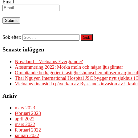
Email
Sök efter:
Senaste inläggen
Novaland – Vietnams Evergrande?
Årssummering 2022: Mörka moln och några ljusglimtar
Omfattande bedrägerier i fastighetsbranschen utlöser margin cal
Thai Nguyen International Hospital JSC bygger nytt sjukhus i
Vietnams finansiella påverkan av Rysslands invasion av Ukrain
Arkiv
mars 2023
februari 2023
april 2022
mars 2022
februari 2022
januari 2022