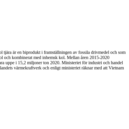
 tjära är en biprodukt i framställningen av fossila drivmedel och som
mer kol och kombinerat med inhemsk kol. Mellan åren 2015-2020
a uppe i 15,2 miljoner ton 2020. Ministeriet för industri och handel
l landets värmekraftverk och enligt ministeriet räknar med att Vietnam