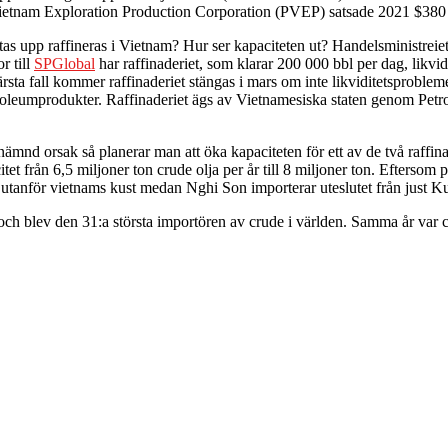
ietnam Exploration Production Corporation (PVEP) satsade 2021 $380 mil
as upp raffineras i Vietnam? Hur ser kapaciteten ut? Handelsministreiets 
r till
SPGlobal
har raffinaderiet, som klarar 200 000 bbl per dag, likvid
 värsta fall kommer raffinaderiet stängas i mars om inte likviditetsprob
etroleumprodukter. Raffinaderiet ägs av Vietnamesiska staten genom Pe
nämnd orsak så planerar man att öka kapaciteten för ett av de två raffi
tet från 6,5 miljoner ton crude olja per år till 8 miljoner ton. Efter
 utanför vietnams kust medan Nghi Son importerar uteslutet från just K
och blev den 31:a största importören av crude i världen. Samma år var