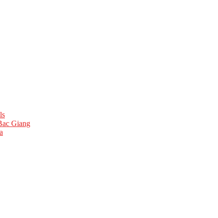
ls
 Bac Giang
a