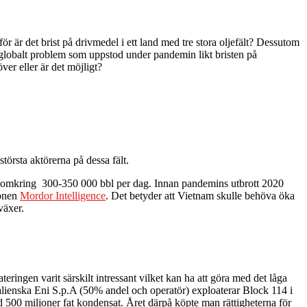
r är det brist på drivmedel i ett land med tre stora oljefält? Dessutom
tt globalt problem som uppstod under pandemin likt bristen på
ver eller är det möjligt?
örsta aktörerna på dessa fält.
en omkring 300-350 000 bbl per dag. Innan pandemins utbrott 2020
ionen
Mordor Intelligence
. Det betyder att Vietnam skulle behöva öka
 växer.
teringen varit särskilt intressant vilket kan ha att göra med det låga
alienska Eni S.p.A (50% andel och operatör) exploaterar Block 114 i
d 500 miljoner fat kondensat. Året därpå köpte man rättigheterna för