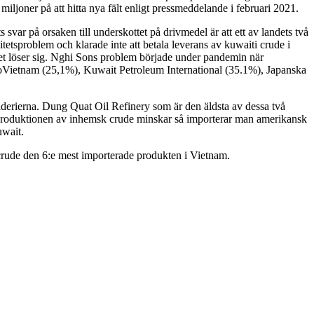
joner på att hitta nya fält enligt pressmeddelande i februari 2021.
svar på orsaken till underskottet på drivmedel är att ett av landets två
itetsproblem och klarade inte att betala leverans av kuwaiti crude i
lemet löser sig. Nghi Sons problem började under pandemin när
troVietnam (25,1%), Kuwait Petroleum International (35.1%), Japanska
naderierna. Dung Quat Oil Refinery som är den äldsta av dessa två
som produktionen av inhemsk crude minskar så importerar man amerikansk
uwait.
 crude den 6:e mest importerade produkten i Vietnam.