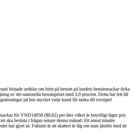
uari började artiklar om brist på bensin på landets bensinmackar dyka
ng av det nationella bensinpriset med 3,9 procent. Detta har lett till
begränsningar på hur mycket varje kund får tanka till exempel
ackar för VND14058 ($0,62) per liter vilket är betydligt lägre pris
t som ska besluta i frågan senare denna månad. Ett annat mindre
änder har gjort så. Faktum är att skatten är låg om man jämför med de