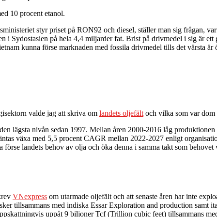
ed 10 procent etanol.
nisteriet styr priset på RON92 och diesel, ställer man sig frågan, varfö
n i Sydostasien på hela 4,4 miljarder fat. Brist på drivmedel i sig är e
etnam kunna förse marknaden med fossila drivmedel tills det värsta är ö
gisektorn valde jag att skriva om
landets oljefält
och vilka som var dom st
är den lägsta nivån sedan 1997. Mellan åren 2000-2016 låg produktion
ch väntas växa med 5,5 procent CAGR mellan 2022-2027 enligt organisat
unna förse landets behov av olja och öka denna i samma takt som behovet
skrev
VNexpress
om utarmade oljefält och att senaste åren har inte exploa
sker tillsammans med indiska Essar Exploration and production samt it
pskattningvis uppåt 9 biljoner Tcf (Trillion cubic feet) tillsammans me