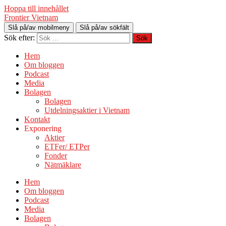
Hoppa till innehållet
Frontier Vietnam
Slå på/av mobilmeny
Slå på/av sökfält
Sök efter:
Hem
Om bloggen
Podcast
Media
Bolagen
Bolagen
Utdelningsaktier i Vietnam
Kontakt
Exponering
Aktier
ETFer/ ETPer
Fonder
Nätmäklare
Hem
Om bloggen
Podcast
Media
Bolagen