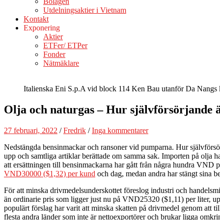
Bolagen
Utdelningsaktier i Vietnam
Kontakt
Exponering
Aktier
ETFer/ ETPer
Fonder
Nätmäklare
Italienska Eni S.p.A vid block 114 Ken Bau utanför Da Nangs ku
Olja och naturgas – Hur självförsörjande 
27 februari, 2022
/
Fredrik
/
Inga kommentarer
Nedstängda bensinmackar och ransoner vid pumparna. Hur självförsörja
upp och samtliga artiklar berättade om samma sak. Importen på olja har
att ersättningen till bensinmackarna har gått från några hundra VND per
VND30000 ($1,32) per kund
och dag, medan andra har stängt sina b
För att minska drivmedelsunderskottet föreslog industri och handelsmi
än ordinarie pris som ligger just nu på VND25320 ($1,11) per liter, upp
populärt förslag har varit att minska skatten på drivmedel genom att t
flesta andra länder som inte är nettoexportörer och brukar ligga omkr