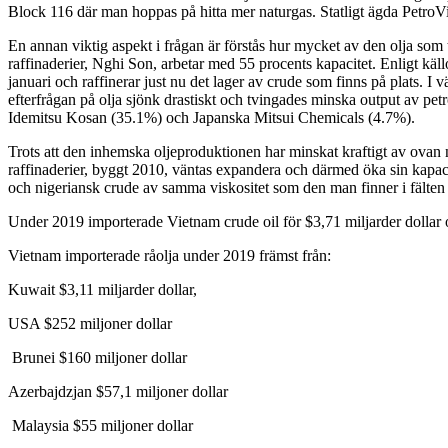
Block 116 där man hoppas på hitta mer naturgas. Statligt ägda PetroV
En annan viktig aspekt i frågan är förstås hur mycket av den olja som t
raffinaderier, Nghi Son, arbetar med 55 procents kapacitet. Enligt källo
januari och raffinerar just nu det lager av crude som finns på plats. I
efterfrågan på olja sjönk drastiskt och tvingades minska output av p
Idemitsu Kosan (35.1%) och Japanska Mitsui Chemicals (4.7%).
Trots att den inhemska oljeproduktionen har minskat kraftigt av ovan 
raffinaderier, byggt 2010, väntas expandera och därmed öka sin kapaci
och nigeriansk crude av samma viskositet som den man finner i fälten
Under 2019 importerade Vietnam crude oil för $3,71 miljarder dollar 
Vietnam importerade råolja under 2019 främst från:
Kuwait $3,11 miljarder dollar,
USA $252 miljoner dollar
Brunei $160 miljoner dollar
Azerbajdzjan $57,1 miljoner dollar
Malaysia $55 miljoner dollar