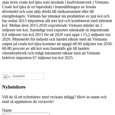
utan även crude kol tjära som används i kraftvärmeverk i Vietnam.
Crude kol tjära är en biprodukt i framställningen av fossila
drivmedel och som säljs direkt till slutkonsument eller till
energibolagen. Vietnam har minskat sin produktion av just kol och
har sedan 2015 importerat allt mer kol och kombinerat med inhemsk
kol. Mellan åren 2015-2020 exporterade Vietnam mindre än 2
miljoner ton kol. Samtidigt som exporten minskade så importerade
0,8 miljoner ton kol 2015 för att 2020 vara uppe i 15,2 miljoner ton
2020. Ministeriet för industri och handel räknar med att Vietnams
output på crude kol tjära kommer att uppgå till 60 miljoner ton 2030.
60-80 procent av allt kol som framställs går till landets
värmekraftverk och enligt ministeriet räknar med att Vietnam
behöver importera 67 miljoner ton kol 2025.
Swedish
Nyhetsbrev
Vill du få ett nyhetsbrev med veckans inlägg? Skriv in namn och
mail så uppdateras du veckovis!
Name