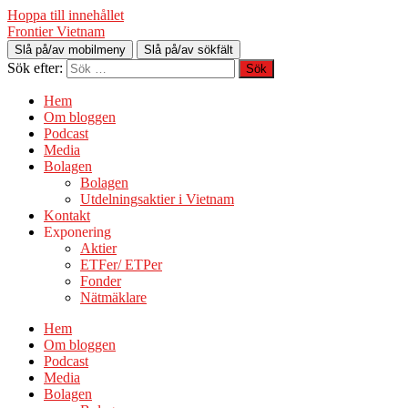
Hoppa till innehållet
Frontier Vietnam
Slå på/av mobilmeny
Slå på/av sökfält
Sök efter:
Hem
Om bloggen
Podcast
Media
Bolagen
Bolagen
Utdelningsaktier i Vietnam
Kontakt
Exponering
Aktier
ETFer/ ETPer
Fonder
Nätmäklare
Hem
Om bloggen
Podcast
Media
Bolagen