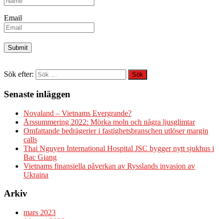
Email
Sök efter:
Senaste inläggen
Novaland – Vietnams Evergrande?
Årssummering 2022: Mörka moln och några ljusglimtar
Omfattande bedrägerier i fastighetsbranschen utlöser margin
calls
Thai Nguyen International Hospital JSC bygger nytt sjukhus i
Bac Giang
Vietnams finansiella påverkan av Rysslands invasion av
Ukraina
Arkiv
mars 2023