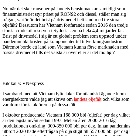
Nu när det sker ransoner på landets bensinmackar samtidigt som
finansministeriet styr priset på RON92 och diesel, ställer man sig
frågan, varför är det brist på drivmedel i ett land med tre stora
oljefält? Dessutom har Vietnam fortfarande sedan 2016 den tredje
största crude oil reserven i Sydostasien på hela 4,4 miljarder fat.
Brist på drivmedel i sig är ett globalt problem som uppstod under
pandemin likt bristen på komponenter till tillverkningsindustrin.
Däremot borde ett land som Vietnam kunna förse marknaden med
fossila drivmedel tills det värsta är över eller är det möjligt?
Bildkälla: VNexpress
I samband med att Vietnam lyfte taket för utländskt ägande inom
energisektorn valde jag att skriva om
landets oljefält
och vilka som
var dom största aktörerna på dessa fält.
I oktober producerade Vietnam 168 000 bbl (oljefat) per dag vilket
är den lägsta nivån sedan 1997. Mellan åren 2000-2016 låg
produktionen omkring 300-350 000 bbl per dag. Innan pandemins
utbrott 2020 hade efterfrågan på olja stigit till 557 000 bbl per dag i