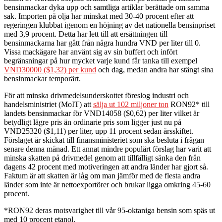
bensinmackar dyka upp och samtliga artiklar berättade om samma
sak. Importen på olja har minskat med 30-40 procent efter att
regeringen klubbat igenom en höjning av det nationella bensinpriset
med 3,9 procent. Detta har lett till att ersättningen till
bensinmackarna har gått från några hundra VND per liter till 0.
Vissa mackägare har använt sig av sin buffert och infört
begränsningar på hur mycket varje kund får tanka till exempel
VND30000 ($1,32) per kund
och dag, medan andra har stängt sina
bensinmackar temporärt.
För att minska drivmedelsunderskottet föreslog industri och
handelsministriet (MoIT) att
sälja ut 102 miljoner ton
RON92* till
landets bensinmackar för VND14058 ($0,62) per liter vilket är
betydligt lägre pris än ordinarie pris som ligger just nu på
VND25320 ($1,11) per liter, upp 11 procent sedan årsskiftet.
Förslaget är skickat till finansministeriet som ska besluta i frågan
senare denna månad. Ett annat mindre populärt förslag har varit att
minska skatten på drivmedel genom att tillfälligt sänka den från
dagens 42 procent med motiveringen att andra länder har gjort så.
Faktum är att skatten är låg om man jämför med de flesta andra
länder som inte är nettoexportörer och brukar ligga omkring 45-60
procent.
*RON92 deras motsvarighet till vår 95-oktaniga bensin som späs ut
med 10 procent etanol.