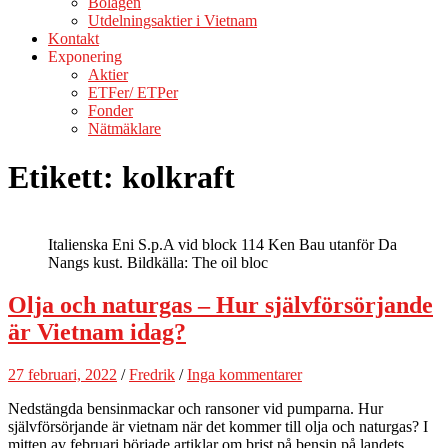
Bolagen
Utdelningsaktier i Vietnam
Kontakt
Exponering
Aktier
ETFer/ ETPer
Fonder
Nätmäklare
Etikett:
kolkraft
Italienska Eni S.p.A vid block 114 Ken Bau utanför Da
Nangs kust. Bildkälla: The oil bloc
Olja och naturgas – Hur självförsörjande
är Vietnam idag?
27 februari, 2022
/
Fredrik
/
Inga kommentarer
Nedstängda bensinmackar och ransoner vid pumparna. Hur
självförsörjande är vietnam när det kommer till olja och naturgas? I
mitten av februari började artiklar om brist på bensin på landets