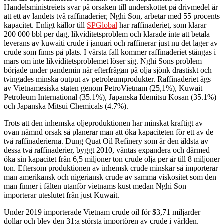
Handelsministreiets svar på orsaken till underskottet på drivmedel är
att ett av landets två raffinaderier, Nghi Son, arbetar med 55 procents
kapacitet. Enligt källor till
SPGlobal
har raffinaderiet, som klarar
200 000 bbl per dag, likviditetsproblem och klarade inte att betala
leverans av kuwaiti crude i januari och raffinerar just nu det lager av
crude som finns på plats. I värsta fall kommer raffinaderiet stängas i
mars om inte likviditetsproblemet löser sig. Nghi Sons problem
började under pandemin när efterfrågan på olja sjönk drastiskt och
tvingades minska output av petroleumprodukter. Raffinaderiet ägs
av Vietnamesiska staten genom PetroVietnam (25,1%), Kuwait
Petroleum International (35.1%), Japanska Idemitsu Kosan (35.1%)
och Japanska Mitsui Chemicals (4.7%).
Trots att den inhemska oljeproduktionen har minskat kraftigt av
ovan nämnd orsak så planerar man att öka kapaciteten för ett av de
två raffinaderierna. Dung Quat Oil Refinery som är den äldsta av
dessa två raffinaderier, byggt 2010, väntas expandera och därmed
öka sin kapacitet från 6,5 miljoner ton crude olja per år till 8 miljoner
ton. Eftersom produktionen av inhemsk crude minskar så importerar
man amerikansk och nigeriansk crude av samma viskositet som den
man finner i fälten utanför vietnams kust medan Nghi Son
importerar uteslutet från just Kuwait.
Under 2019 importerade Vietnam crude oil för $3,71 miljarder
dollar och blev den 31:a största importören av crude i världen.