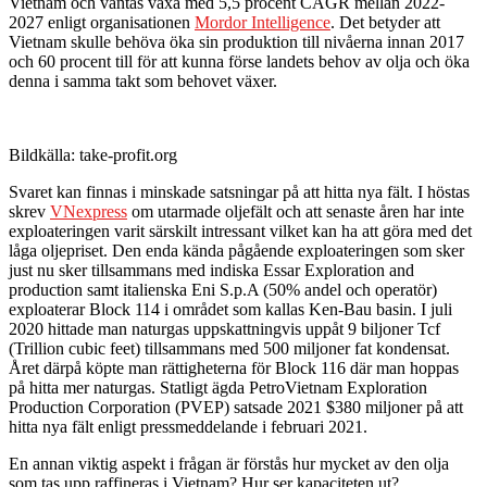
Vietnam och väntas växa med 5,5 procent CAGR mellan 2022-
2027 enligt organisationen
Mordor Intelligence
. Det betyder att
Vietnam skulle behöva öka sin produktion till nivåerna innan 2017
och 60 procent till för att kunna förse landets behov av olja och öka
denna i samma takt som behovet växer.
Bildkälla: take-profit.org
Svaret kan finnas i minskade satsningar på att hitta nya fält. I höstas
skrev
VNexpress
om utarmade oljefält och att senaste åren har inte
exploateringen varit särskilt intressant vilket kan ha att göra med det
låga oljepriset. Den enda kända pågående exploateringen som sker
just nu sker tillsammans med indiska Essar Exploration and
production samt italienska Eni S.p.A (50% andel och operatör)
exploaterar Block 114 i området som kallas Ken-Bau basin. I juli
2020 hittade man naturgas uppskattningvis uppåt 9 biljoner Tcf
(Trillion cubic feet) tillsammans med 500 miljoner fat kondensat.
Året därpå köpte man rättigheterna för Block 116 där man hoppas
på hitta mer naturgas. Statligt ägda PetroVietnam Exploration
Production Corporation (PVEP) satsade 2021 $380 miljoner på att
hitta nya fält enligt pressmeddelande i februari 2021.
En annan viktig aspekt i frågan är förstås hur mycket av den olja
som tas upp raffineras i Vietnam? Hur ser kapaciteten ut?