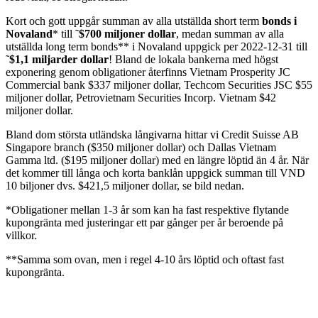
Kort och gott uppgår summan av alla utställda short term
bonds i
Novaland
* till ˜
$700 miljoner dollar
, medan summan av alla
utställda long term bonds** i Novaland uppgick per 2022-12-31 till
˜
$1,1 miljarder dollar
! Bland de lokala bankerna med högst
exponering genom obligationer återfinns Vietnam Prosperity JC
Commercial bank $337 miljoner dollar, Techcom Securities JSC $55
miljoner dollar, Petrovietnam Securities Incorp. Vietnam $42
miljoner dollar.
Bland dom största utländska långivarna hittar vi Credit Suisse AB
Singapore branch ($350 miljoner dollar) och Dallas Vietnam
Gamma ltd. ($195 miljoner dollar) med en längre löptid än 4 år. När
det kommer till långa och korta banklån uppgick summan till VND
10 biljoner dvs. $421,5 miljoner dollar,
se bild nedan
.
*Obligationer mellan 1-3 år som kan ha fast respektive flytande
kupongränta med justeringar ett par gånger per år beroende på
villkor.
**Samma som ovan, men i regel 4-10 års löptid och oftast fast
kupongränta.