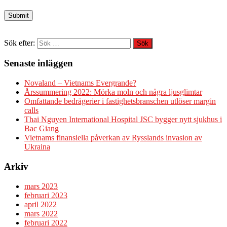
Sök efter:
Senaste inläggen
Novaland – Vietnams Evergrande?
Årssummering 2022: Mörka moln och några ljusglimtar
Omfattande bedrägerier i fastighetsbranschen utlöser margin
calls
Thai Nguyen International Hospital JSC bygger nytt sjukhus i
Bac Giang
Vietnams finansiella påverkan av Rysslands invasion av
Ukraina
Arkiv
mars 2023
februari 2023
april 2022
mars 2022
februari 2022