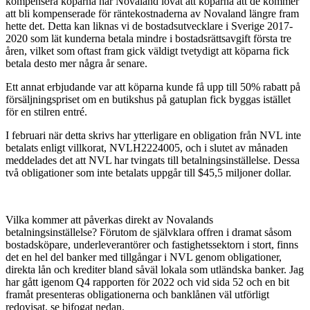
kompensera köparna har Novaland lovat att köparna att de kommer
att bli kompenserade för räntekostnaderna av Novaland längre fram
hette det. Detta kan liknas vi de bostadsutvecklare i Sverige 2017-
2020 som lät kunderna betala mindre i bostadsrättsavgift första tre
åren, vilket som oftast fram gick väldigt tvetydigt att köparna fick
betala desto mer några år senare.
Ett annat erbjudande var att köparna kunde få upp till 50% rabatt på
försäljningspriset om en butikshus på gatuplan fick byggas istället
för en stilren entré.
I februari när detta skrivs har ytterligare en obligation från NVL inte
betalats enligt villkorat, NVLH2224005, och i slutet av månaden
meddelades det att NVL har tvingats till betalningsinställelse. Dessa
två obligationer som inte betalats uppgår till $45,5 miljoner dollar.
Vilka kommer att påverkas direkt av Novalands
betalningsinställelse? Förutom de självklara offren i dramat såsom
bostadsköpare, underleverantörer och fastighetssektorn i stort, finns
det en hel del banker med tillgångar i NVL genom obligationer,
direkta lån och krediter bland såväl lokala som utländska banker. Jag
har gått igenom Q4 rapporten för 2022 och vid sida 52 och en bit
framåt presenteras obligationerna och banklånen väl utförligt
redovisat,
se bifogat nedan
.