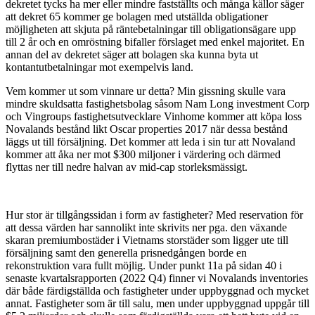
dekretet tycks ha mer eller mindre fastställts och många källor säger
att dekret 65 kommer ge bolagen med utställda obligationer
möjligheten att skjuta på räntebetalningar till obligationsägare upp
till 2 år och en omröstning bifaller förslaget med enkel majoritet. En
annan del av dekretet säger att bolagen ska kunna byta ut
kontantutbetalningar mot exempelvis land.
Vem kommer ut som vinnare ur detta? Min gissning skulle vara
mindre skuldsatta fastighetsbolag såsom Nam Long investment Corp
och Vingroups fastighetsutvecklare Vinhome kommer att köpa loss
Novalands bestånd likt Oscar properties 2017 när dessa bestånd
läggs ut till försäljning. Det kommer att leda i sin tur att Novaland
kommer att åka ner mot $300 miljoner i värdering och därmed
flyttas ner till nedre halvan av mid-cap storleksmässigt.
Hur stor är tillgångssidan i form av fastigheter? Med reservation för
att dessa värden har sannolikt inte skrivits ner pga. den växande
skaran premiumbostäder i Vietnams storstäder som ligger ute till
försäljning samt den generella prisnedgången borde en
rekonstruktion vara fullt möjlig. Under punkt 11a på sidan 40 i
senaste kvartalsrapporten (2022 Q4) finner vi Novalands inventories
där både färdigställda och fastigheter under uppbyggnad och mycket
annat. Fastigheter som är till salu, men under uppbyggnad uppgår till