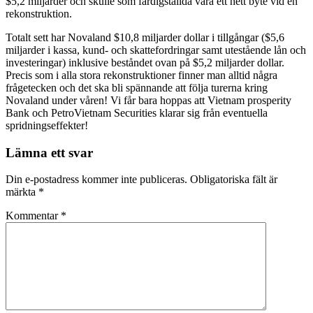
$5,2 miljarder och skulle som färdigställda vara ett hett byte vid en
rekonstruktion.
Totalt sett har Novaland $10,8 miljarder dollar i tillgångar ($5,6
miljarder i kassa, kund- och skattefordringar samt utestående lån och
investeringar) inklusive beståndet ovan på $5,2 miljarder dollar.
Precis som i alla stora rekonstruktioner finner man alltid några
frågetecken och det ska bli spännande att följa turerna kring
Novaland under våren! Vi får bara hoppas att Vietnam prosperity
Bank och PetroVietnam Securities klarar sig från eventuella
spridningseffekter!
Lämna ett svar
Din e-postadress kommer inte publiceras.
Obligatoriska fält är
märkta
*
Kommentar
*