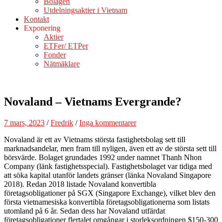
Bolagen
Utdelningsaktier i Vietnam
Kontakt
Exponering
Aktier
ETFer/ ETPer
Fonder
Nätmäklare
Novaland – Vietnams Evergrande?
7 mars, 2023
/
Fredrik
/
Inga kommentarer
Novaland är ett av Vietnams största fastighetsbolag sett till
marknadsandelar, men fram till nyligen, även ett av de största sett till
börsvärde. Bolaget grundades 1992 under namnet Thanh Nhon
Company (länk fastighetsspecial). Fastighetsbolaget var tidiga med
att söka kapital utanför landets gränser (länka Novaland Singapore
2018). Redan 2018 listade Novaland konvertibla
företagsobligationer på SGX (Singapore Exchange), vilket blev den
första vietnamesiska konvertibla företagsobligationerna som listats
utomland på 6 år. Sedan dess har Novaland utfärdat
företagsobligationer flertalet omgångar i storleksordningen $150-300