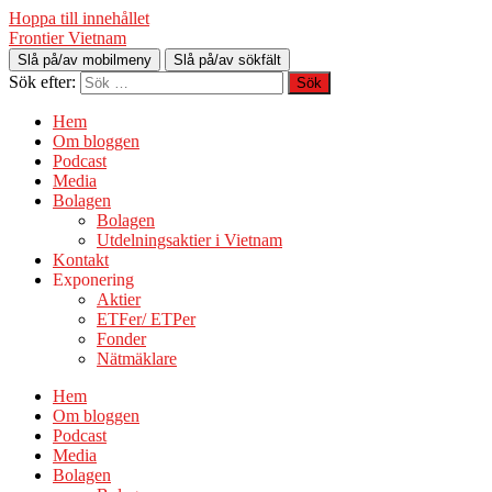
Hoppa till innehållet
Frontier Vietnam
Slå på/av mobilmeny
Slå på/av sökfält
Sök efter:
Hem
Om bloggen
Podcast
Media
Bolagen
Bolagen
Utdelningsaktier i Vietnam
Kontakt
Exponering
Aktier
ETFer/ ETPer
Fonder
Nätmäklare
Hem
Om bloggen
Podcast
Media
Bolagen