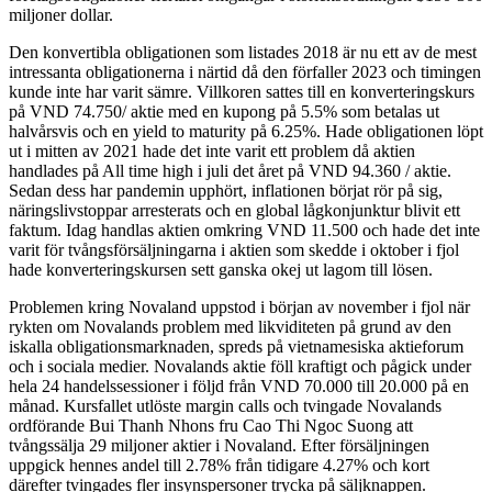
miljoner dollar.
Den konvertibla obligationen som listades 2018 är nu ett av de mest
intressanta obligationerna i närtid då den förfaller 2023 och timingen
kunde inte har varit sämre. Villkoren sattes till en konverteringskurs
på VND 74.750/ aktie med en kupong på 5.5% som betalas ut
halvårsvis och en yield to maturity på 6.25%. Hade obligationen löpt
ut i mitten av 2021 hade det inte varit ett problem då aktien
handlades på All time high i juli det året på VND 94.360 / aktie.
Sedan dess har pandemin upphört, inflationen börjat rör på sig,
näringslivstoppar arresterats och en global lågkonjunktur blivit ett
faktum. Idag handlas aktien omkring VND 11.500 och hade det inte
varit för tvångsförsäljningarna i aktien som skedde i oktober i fjol
hade konverteringskursen sett ganska okej ut lagom till lösen.
Problemen kring Novaland uppstod i början av november i fjol när
rykten om Novalands problem med likviditeten på grund av den
iskalla obligationsmarknaden, spreds på vietnamesiska aktieforum
och i sociala medier. Novalands aktie föll kraftigt och pågick under
hela 24 handelssessioner i följd från VND 70.000 till 20.000 på en
månad. Kursfallet utlöste margin calls och tvingade Novalands
ordförande Bui Thanh Nhons fru Cao Thi Ngoc Suong att
tvångssälja 29 miljoner aktier i Novaland. Efter försäljningen
uppgick hennes andel till 2.78% från tidigare 4.27% och kort
därefter tvingades fler insynspersoner trycka på säljknappen.