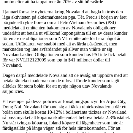
jumbo efter att ha tappat mer än 70% av sitt börsvärde.
I januari fortsatte nyheterna kring Novaland att hagla in trots den
låga aktiviteten på aktiemarknaden pga. Têt. Precis i början av året
började ett rykte florera om att PetroVietnam Securities (PSI)
meddelat att emittenten bakom en av Novalands obligationer
underlåtit att betala ut villkorad kupongränta till en av deras kunder
för en av de obligationer som NVL emitterade för bara något år
sedan. Utfärdaren var snabbt med att avfärda påståendet, men
marknaden tog inte avfärdandet på allvar utan vräkte ur sig
Novaland-aktier. Obligationen som kunden hos PSI inte fick betalt
för var NVLH2123009 som tog in $41 miljoner dollar till
Novaland.
Dagen därpå meddelade Novaland att de avsåg att upphöra med att
betala räntekostnaderna som de utlovat för de kunder som tagit
alldeles för stora bolån för att nyttja någon utav Novalands
säljpolicies.
Ett exempel på dessa policies är försäljningspolicyn för Aqua City,
Dong Nai. Novaland förband sig att täcka räntekostnaderna där ett
bolån som skulle kostat 10-12% i bolåneränta täcktes av Novaland
så pass mycket att köparna skulle endast behöva betala 2-3% istället.
Nu står tvingas köparna, ibland köpare till lägenheter som inte är
färdigställda på långa vägar, stå för hela räntekostnaden. För att