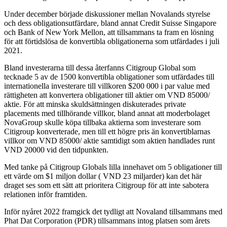
Under december började diskussioner mellan Novalands styrelse
och dess obligationsutfärdare, bland annat Credit Suisse Singapore
och Bank of New York Mellon, att tillsammans ta fram en lösning
för att förtidslösa de konvertibla obligationerna som utfärdades i juli
2021.
Bland investerarna till dessa återfanns Citigroup
Global som
tecknade 5 av de 1500 konvertibla obligationer som utfärdades till
internationella investerare till villkoren $200 000 i par value med
rättigheten att konvertera obligationer till aktier om VND 85000/
aktie. För att minska skuldsättningen diskuterades private
placements med tillhörande villkor, bland annat att moderbolaget
NovaGroup skulle köpa tillbaka aktierna som investerare som
Citigroup konverterade, men till ett högre pris än konvertiblarnas
villkor om VND 85000/ aktie samtidigt som aktien handlades runt
VND 20000 vid den tidpunkten.
Med tanke på Citigroup Globals lilla innehavet om 5 obligationer till
ett värde om $1 miljon dollar ( VND 23 miljarder) kan det här
draget ses som ett sätt att prioritera Citigroup för att inte sabotera
relationen inför framtiden.
Inför nyåret 2022 framgick det tydligt att Novaland tillsammans med
Phat Dat Corporation (PDR) tillsammans intog platsen som årets