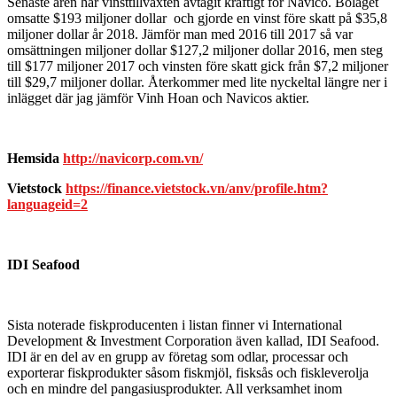
Senaste åren har vinsttillväxten avtagit kraftigt för Navico. Bolaget
omsatte $193 miljoner dollar och gjorde en vinst före skatt på $35,8
miljoner dollar år 2018. Jämför man med 2016 till 2017 så var
omsättningen miljoner dollar $127,2 miljoner dollar 2016, men steg
till $177 miljoner 2017 och vinsten före skatt gick från $7,2 miljoner
till $29,7 miljoner dollar. Återkommer med lite nyckeltal längre ner i
inlägget där jag jämför Vinh Hoan och Navicos aktier.
Hemsida
http://navicorp.com.vn/
Vietstock
https://finance.vietstock.vn/anv/profile.htm?
languageid=2
IDI Seafood
Sista noterade fiskproducenten i listan finner vi International
Development & Investment Corporation även kallad, IDI Seafood.
IDI är en del av en grupp av företag som odlar, processar och
exporterar fiskprodukter såsom fiskmjöl, fisksås och fiskleverolja
och en mindre del pangasiusprodukter. All verksamhet inom