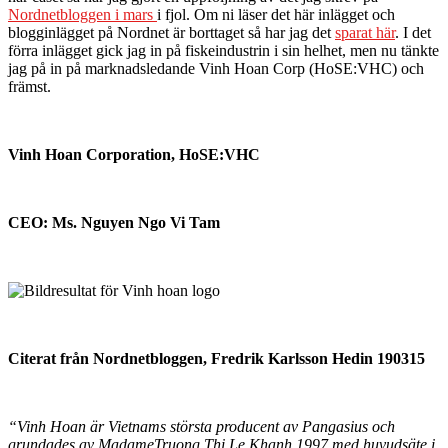
Nordnetbloggen i mars
i fjol. Om ni läser det här inlägget och
blogginlägget på Nordnet är borttaget så har jag det
sparat här
. I det
förra inlägget gick jag in på fiskeindustrin i sin helhet, men nu tänkte
jag på in på marknadsledande Vinh Hoan Corp (HoSE:VHC) och
främst.
Vinh Hoan Corporation, HoSE:VHC
CEO: Ms. Nguyen Ngo Vi Tam
Citerat från Nordnetbloggen, Fredrik Karlsson Hedin 190315
“Vinh Hoan är Vietnams största producent av Pangasius och
grundades av MadameTruong Thi Le Khanh 1997 med huvudsäte i