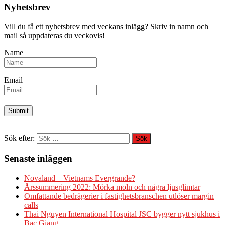
Nyhetsbrev
Vill du få ett nyhetsbrev med veckans inlägg? Skriv in namn och
mail så uppdateras du veckovis!
Name
Email
Sök efter:
Senaste inläggen
Novaland – Vietnams Evergrande?
Årssummering 2022: Mörka moln och några ljusglimtar
Omfattande bedrägerier i fastighetsbranschen utlöser margin
calls
Thai Nguyen International Hospital JSC bygger nytt sjukhus i
Bac Giang