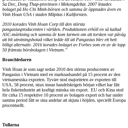
Sa Dec, Dong Thap-provinsen i Mekongdeltat. 2007 listades
bolaget på Ho Chi Minh-börsen och samma år öppnades även en
Vinh Hoan USA i staden Milpitas i Kalifornien.
2010 korades Vinh Hoan Corp till den största
pangasiusproducenten i världen. Produktionen erhöll en så kallad
ASC-märkning och samma år kom larmen om att torsken var påväg
att bli utrotningshotad vilket ledde till att Pangasius blev ett hett
billigt alternativ. 2016 korades bolaget av Forbes som en av de topp
50 främsta börsbolagen i Vietnam.”
Branchledaren
Vinh Hoan är som sagt sedan 2010 den största producenten av
Pangasius i Vietnam med en marknadsandel på 15 procent av den
vietnamesiska exporten. Tyvärr stod majoriteten av exporten till
USA, 58 procent, strax innan handelskrigets början vilket har fått
hela fiskeindustrin att kraftigt minska sin export. EU och Kina stod
för cirka 15 respektive 10 procent av bolagets export och har under
samma period fått se sina andelar att skjuta i höjden, speciellt Europa
procentuellt.
Tullarna