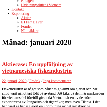
Bolagen
Utdelningsaktier i Vietnam
Kontakt
Exponering
Aktier
ETFer/ ETPer
Fonder
Nätmäklare
Månad:
januari 2020
Aktiecase: En uppföljning av
vietnamesiska fiskeindustrin
22 januari, 2020
/
Fredrik
/
Inga kommentarer
Fiskeindustrin är något som håller mig varmt om hjärtat och har
alltid varit något jag följt på avstånd. Att kika på den här marknaden
för vietnams del föreföll given då Vietnam är en av de större
exportörerna av Pangasius och tigerräkor, men även Tilapia. I det
här caset så har jag gjort en uppföljning av det jag skrev på