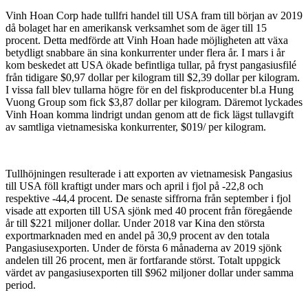
Vinh Hoan Corp hade tullfri handel till USA fram till början av 2019
då bolaget har en amerikansk verksamhet som de äger till 15
procent. Detta medförde att Vinh Hoan hade möjligheten att växa
betydligt snabbare än sina konkurrenter under flera år. I mars i år
kom beskedet att USA ökade befintliga tullar, på fryst pangasiusfilé
från tidigare $0,97 dollar per kilogram till $2,39 dollar per kilogram.
I vissa fall blev tullarna högre för en del fiskproducenter bl.a Hung
Vuong Group som fick $3,87 dollar per kilogram. Däremot lyckades
Vinh Hoan komma lindrigt undan genom att de fick lägst tullavgift
av samtliga vietnamesiska konkurrenter, $019/ per kilogram.
Tullhöjningen resulterade i att exporten av vietnamesisk Pangasius
till USA föll kraftigt under mars och april i fjol på -22,8 och
respektive -44,4 procent. De senaste siffrorna från september i fjol
visade att exporten till USA sjönk med 40 procent från föregående
år till $221 miljoner dollar. Under 2018 var Kina den största
exportmarknaden med en andel på 30,9 procent av den totala
Pangasiusexporten. Under de första 6 månaderna av 2019 sjönk
andelen till 26 procent, men är fortfarande störst. Totalt uppgick
värdet av pangasiusexporten till $962 miljoner dollar under samma
period.