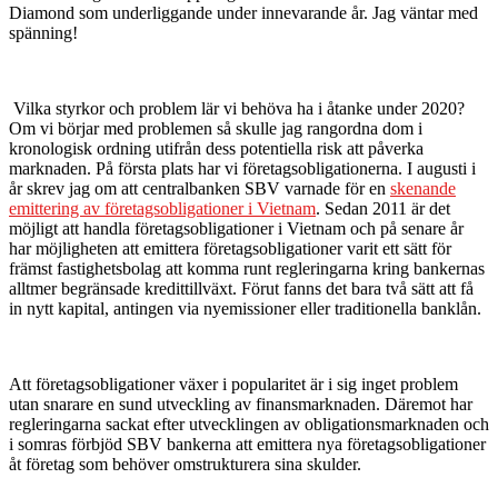
Diamond som underliggande under innevarande år. Jag väntar med
spänning!
Vilka styrkor och problem lär vi behöva ha i åtanke under 2020?
Om vi börjar med problemen så skulle jag rangordna dom i
kronologisk ordning utifrån dess potentiella risk att påverka
marknaden. På första plats har vi företagsobligationerna. I augusti i
år skrev jag om att centralbanken SBV varnade för en
skenande
emittering av företagsobligationer i Vietnam
. Sedan 2011 är det
möjligt att handla företagsobligationer i Vietnam och på senare år
har möjligheten att emittera företagsobligationer varit ett sätt för
främst fastighetsbolag att komma runt regleringarna kring bankernas
alltmer begränsade kredittillväxt. Förut fanns det bara två sätt att få
in nytt kapital, antingen via nyemissioner eller traditionella banklån.
Att företagsobligationer växer i popularitet är i sig inget problem
utan snarare en sund utveckling av finansmarknaden. Däremot har
regleringarna sackat efter utvecklingen av obligationsmarknaden och
i somras förbjöd SBV bankerna att emittera nya företagsobligationer
åt företag som behöver omstrukturera sina skulder.