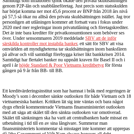
Samtidigt som inflationen sjönk ökade den privata skuldsättningen
genom P2P-lån och snabblåneföretag. Just precis som statsskulden
har börjat komma ner mot 45,6 procent av BNP från 2018 års nivå
på 57,5 så ökar nu alltså den privata skuldsättningen istället. Jag tror
personligen att utlåningen kommer att fortsatt vara i fokus under
2020 med mer regleringar inom privatutlåning och företagskrediter.
Det är inte bara krediter för privatkonsumtionen som behöver ses
över. Under sensommaren 2019 meddelade
SBV att de inför
särskilda kontroller mot instabila banker
, ett sätt för SBV att visa
omvärlden att myndigheterna tar skuldsättningen inom banksfären
på allvar och vill samtidigt förebygga kriser likt bankkrisen 2014.
Samtidigt har flertalet banker nu uppnått kraven för Basel II och i
april i år
höjde Standard & Poor Vietnams kreditbetyg
för första
gången på 9 år från BB- till BB.
Ett kreditvärderingsinstitut som har hamnat i bråk med regeringen är
Moody’s som i december sänkte outlooken för både Vietnam och 18
vietnamesiska banker. Kritiken lät sig inte väntas och bara något
dygn efteråt kommenterade Vietnams finansministeriet outlooken
med att säga att skälet till den sänkta outlooken var omotiverad.
Skälet till sänkningen ska ha varit att centralbanken hade missat en
utbetalning i tid till en av sina långivare. Summerar man
finansministeriets kommentar så misstaget inte kommer att upprepas
då “the Government of Việt Nam always honours all debt