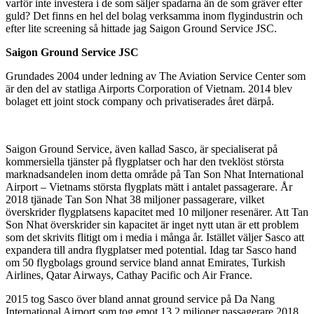
varför inte investera i de som säljer spadarna än de som gräver efter
guld? Det finns en hel del bolag verksamma inom flygindustrin och
efter lite screening så hittade jag Saigon Ground Service JSC.
Saigon Ground Service JSC
Grundades 2004 under ledning av The Aviation Service Center som
är den del av statliga Airports Corporation of Vietnam. 2014 blev
bolaget ett joint stock company och privatiserades året därpå.
Saigon Ground Service, även kallad Sasco, är specialiserat på
kommersiella tjänster på flygplatser och har den tveklöst största
marknadsandelen inom detta område på Tan Son Nhat International
Airport – Vietnams största flygplats mätt i antalet passagerare. År
2018 tjänade Tan Son Nhat 38 miljoner passagerare, vilket
överskrider flygplatsens kapacitet med 10 miljoner resenärer. Att Tan
Son Nhat överskrider sin kapacitet är inget nytt utan är ett problem
som det skrivits flitigt om i media i många år. Istället väljer Sasco att
expandera till andra flygplatser med potential. Idag tar Sasco hand
om 50 flygbolags ground service bland annat Emirates, Turkish
Airlines, Qatar Airways, Cathay Pacific och Air France.
2015 tog Sasco över bland annat ground service på Da Nang
International Airport som tog emot 13,2 miljoner passagerare 2018.