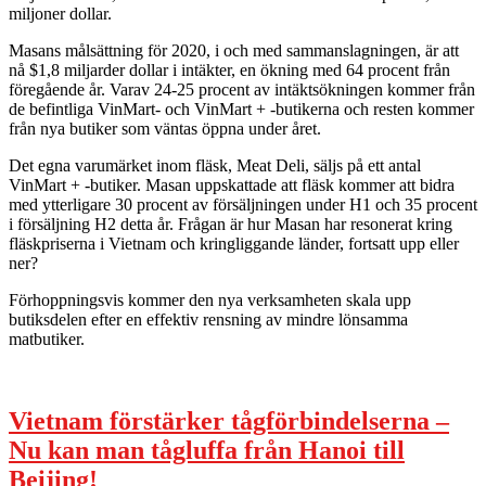
miljoner dollar.
Masans målsättning för 2020, i och med sammanslagningen, är att
nå $1,8 miljarder dollar i intäkter, en ökning med 64 procent från
föregående år. Varav 24-25 procent av intäktsökningen kommer från
de befintliga VinMart- och VinMart + -butikerna och resten kommer
från nya butiker som väntas öppna under året.
Det egna varumärket inom fläsk, Meat Deli, säljs på ett antal
VinMart + -butiker. Masan uppskattade att fläsk kommer att bidra
med ytterligare 30 procent av försäljningen under H1 och 35 procent
i försäljning H2 detta år. Frågan är hur Masan har resonerat kring
fläskpriserna i Vietnam och kringliggande länder, fortsatt upp eller
ner?
Förhoppningsvis kommer den nya verksamheten skala upp
butiksdelen efter en effektiv rensning av mindre lönsamma
matbutiker.
Vietnam förstärker tågförbindelserna –
Nu kan man tågluffa från Hanoi till
Beijing!