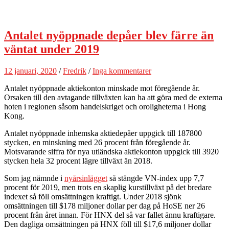
Antalet nyöppnade depåer blev färre än
väntat under 2019
12 januari, 2020
/
Fredrik
/
Inga kommentarer
Antalet nyöppnade aktiekonton minskade mot föregående år.
Orsaken till den avtagande tillväxten kan ha att göra med de externa
hoten i regionen såsom handelskriget och oroligheterna i Hong
Kong.
Antalet nyöppnade inhemska aktiedepåer uppgick till 187800
stycken, en minskning med 26 procent från föregående år.
Motsvarande siffra för nya utländska aktiekonton uppgick till 3920
stycken hela 32 procent lägre tillväxt än 2018.
Som jag nämnde i
nyårsinlägget
så stängde VN-index upp 7,7
procent för 2019, men trots en skaplig kurstillväxt på det bredare
indexet så föll omsättningen kraftigt. Under 2018 sjönk
omsättningen till $178 miljoner dollar per dag på HoSE ner 26
procent från året innan. För HNX del så var fallet ännu kraftigare.
Den dagliga omsättningen på HNX föll till $17,6 miljoner dollar