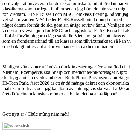
som väljer att investera i landets ekonomiska framfart. Sedan har vi
klassikerna som har legat i luften sedan jag började intressera mig
för Vietnam, FTSE-Russell och MSCI-omklassificering. Så vitt jag
vet så har varken MSCI eller FTSE-Russell inte kommit ut med
något datum för när de ska göra sin årliga review ännu. Vanligen ser
vi dessa reviews i juni för MSCI och augusti för FTSE-Russell. Likt
i fjol är förväntningarna låga så skulle Vietnam gå från att klassas
som en frontiermarknad till att klassas som tillväxtmarknad så kan vi
se ett riktigt intressant år för vietnamesiska aktiemarknaden.
Slutligen väntas mer utländska direktinvesteringar fortsätta flöda in i
Vietnam. Exempelvis ska Sharp och medicinteknikföretaget Nipro
ska bygga ut sina verksamheter i Bình Phuoc Provinsen samt Saigon
Hi-Tech Park. Året 2020 är ett år då många dekret och ekonomiska
mål ska införlivas och jag kan bara avslutningsvis skriva att 2020 är
året då Vietnam kanske kommer att bli landet på allas läppar!
Gott nytt år / Chúc mừng năm mới!
Swedish