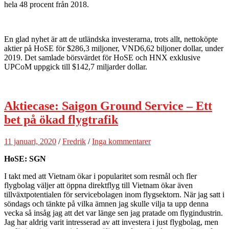
hela 48 procent från 2018.
En glad nyhet är att de utländska investerarna, trots allt, nettoköpte
aktier på HoSE för $286,3 miljoner, VND6,62 biljoner dollar, under
2019. Det samlade börsvärdet för HoSE och HNX exklusive
UPCoM uppgick till $142,7 miljarder dollar.
Aktiecase: Saigon Ground Service – Ett
bet på ökad flygtrafik
11 januari, 2020
/
Fredrik
/
Inga kommentarer
HoSE: SGN
I takt med att Vietnam ökar i popularitet som resmål och fler
flygbolag väljer att öppna direktflyg till Vietnam ökar även
tillväxtpotentialen för servicebolagen inom flygsektorn. När jag satt i
söndags och tänkte på vilka ämnen jag skulle vilja ta upp denna
vecka så insåg jag att det var länge sen jag pratade om flygindustrin.
Jag har aldrig varit intresserad av att investera i just flygbolag, men