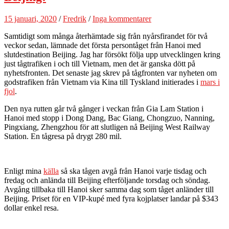
15 januari, 2020
/
Fredrik
/
Inga kommentarer
Samtidigt som många återhämtade sig från nyårsfirandet för två
veckor sedan, lämnade det första persontåget från Hanoi med
slutdestination Beijing. Jag har försökt följa upp utvecklingen kring
just tågtrafiken i och till Vietnam, men det är ganska dött på
nyhetsfronten. Det senaste jag skrev på tågfronten var nyheten om
godstrafiken från Vietnam via Kina till Tyskland initierades i
mars i
fjol
.
Den nya rutten går två gånger i veckan från Gia Lam Station i
Hanoi med stopp i Dong Dang, Bac Giang, Chongzuo, Nanning,
Pingxiang, Zhengzhou för att slutligen nå Beijing West Railway
Station. En tågresa på drygt 280 mil.
Enligt mina
källa
så ska tågen avgå från Hanoi varje tisdag och
fredag och anlända till Beijing efterföljande torsdag och söndag.
Avgång tillbaka till Hanoi sker samma dag som tåget anländer till
Beijing. Priset för en VIP-kupé med fyra kojplatser landar på $343
dollar enkel resa.