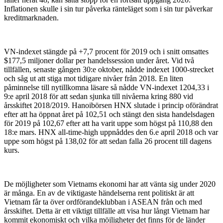
Inflationen skulle i sin tur påverka ränteläget som i sin tur påverkar
kreditmarknaden.
VN-indexet stängde på +7,7 procent för 2019 och i snitt omsattes
$177,5 miljoner dollar per handelssession under året. Vid två
tillfällen, senaste gången 30:e oktober, nådde indexet 1000-strecket
och såg ut att stiga mot tidigare nivåer från 2018. En liten
påminnelse till nytillkomna läsare så nådde VN-indexet 1204,33 i
9:e april 2018 för att sedan sjunka till nivåerna kring 880 vid
årsskiftet 2018/2019. Hanoibörsen HNX slutade i princip oförändrat
efter att ha öppnat året på 102,51 och stängt den sista handelsdagen
för 2019 på 102,67 efter att ha varit uppe som högst på 110,88 den
18:e mars. HNX all-time-high uppnåddes den 6.e april 2018 och var
uppe som högst på 138,02 för att sedan falla 26 procent till dagens
kurs.
De möjligheter som Vietnams ekonomi har att vänta sig under 2020
är många. En av de viktigaste händelserna rent politiskt är att
Vietnam får ta över ordförandeklubban i ASEAN från och med
årsskiftet. Detta är ett viktigt tillfälle att visa hur långt Vietnam har
kommit ekonomiskt och vilka möjligheter det finns för de länder