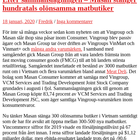
hundratals olönsamma matbutiker
18 januari, 2020
/
Fredrik
/
Inga kommentarer
För inte så många veckor sedan kom nyheten om att Vingroup och
Masan slår ihop sina påsar inom Consumer. Vingroup blev passiv
ägare och Masan Group tar över driften av Vingroups VinMart och
Vinmart+ och
många andra varumärken.
I samband med
samgåendet gick Masan Group från att vara landets främsta inom
fast moving consumer goods (FMCG) till att bli landets största
retailföretag. Samgåendet innefattade ett bestånd av 3000 matbutiker
runt om i Vietnam och flera varumärken bland annat
Meat Deli
.
Det
bolag som Masan Consumer kommer att samäga med Vingroup,
VCM Services and Trading Development Joint Stock Company
grundades i augusti i fjol. Sammanslagningen gick till genom att
Masan Group köpte 83,74 procent av VCM Services and Trading
Development JSC, som äger samtliga Vingroup-varumärken inom
konsumentvaror.
Nu tänker Masan stänga 300 olönsamma butiker i Vietnam samtidigt
som de har för avsikt att öppna mellan 300-500 nya matbutiker.
Vincommerce siffror för 2019 visade en försäljningstillväxt på 67
procent från året innan. I rena siffror landade försäljningen på $1,12
miljarder dollar, men ebitda-resultatet landade trots det på -90,6