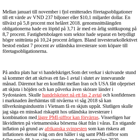
Mellan januari till november i fjol emitterades företagsobligationer
till ett värde av VND 237 biljoner eller $10,1 miljarder dollar. En
tillväxt på 5,8 procent mot helåret 2018. genomsnittslängden
obligationerna hade en löptid på 3,71 år med en årlig snittkupong på
8,7 procent. Fastighetsbolagen som sektor hade separat en betydligt
högre snittränta på 10,24 procent årligen. Bland investerarkollektivet
bestod endast 7 procent av utländska investerare som köpare till
företagsobligationerna.
På andra plats har vi handelskriget.Som det verkar i skrivande stund
så kommer det att skrivas ett fas-1 avtal i slutet av innevarande
månad. Däremot har en konflikt mellan Iran och USA fått oljepriset
att skjuta i höjden och kan påverka även skörare länder i
Sydostasien. Skulle
handelskriget nå ett fas 2 avtal
och konfidensen
i marknaden återhämtas till nivåerna vi såg 2018 så kan
tillverkningsindustrin i Vietnam få en skjuts uppåt. Slutligen skulle
jag säga en minskad riskaptit hos utländska investerare i
kombination med
lägre PMI-siffror kan förvärras
. Visserligen har
likviditeten på vietnamesiska börserna ökat från i våras. En stigande
inflation på grund av
afrikanska svinpesten
som kan riskera att
inflationen skenar iväg om den håller i sig samt PMI-siffror som
faller neråt 48, kan sätta stopp för en fortsatt uppgång 2020.