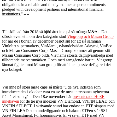
obligations in a reliable and timely manner as per commitments
pledged with development partners and international financial
institutions.” – –
Till skillnad från 2018 så bjöd året inte på så många M&As. Det
största eventet inom den kategorin stod
Vingroup och Masan Group
för när de i början av december beslöt sig för att slå samman
VinMart supermarkets, VinMart+, e-handelssidan Adayroi, VinEco
och Masan Consumer Corp. Masan Group kommer att genom sitt
Masan Consumer Corp bilda Vietnams största dagligvarukedja med
tillhörande matvarumärken. I och med samgående har nu Vingroup
lämnat fighten mot Masan group för att bli en passiv delägare i det
nya bolaget.
Väl inne på stora large caps så måste ju de nya indexen som
introducerades i oktober vara en av de mest intressanta nyheterna
från året som gått. Den 18.e november i år
presenterade HoSE
innehaven
för de tre nya indexen VN Diamond, VNFIN LEAD och
VNFIN SELECT. I skrivande stund har endast en ETF skapats med
VN FIN LEAD som underliggande och bakom ETFen står SSI
Asset Managment. Förhoppningsvis lär vi se en ETF med VN