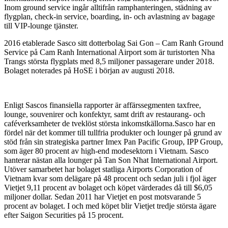
Inom ground service ingår alltifrån ramphanteringen, städning av
flygplan, check-in service, boarding, in- och avlastning av bagage
till VIP-lounge tjänster.
2016 etablerade Sasco sitt dotterbolag Sai Gon – Cam Ranh Ground
Service på Cam Ranh International Airport som är turistorten Nha
Trangs största flygplats med 8,5 miljoner passagerare under 2018.
Bolaget noterades på HoSE i början av augusti 2018.
Enligt Sascos finansiella rapporter är affärssegmenten taxfree,
lounge, souvenirer och konfektyr, samt drift av restaurang- och
caféverksamheter de tveklöst största inkomstkällorna.Sasco har en
fördel när det kommer till tullfria produkter och lounger på grund av
stöd från sin strategiska partner
Imex Pan Pacific Group,
IPP Group,
som äger 80 procent av high-end modesektorn i Vietnam. Sasco
hanterar nästan alla lounger på Tan Son Nhat International Airport.
Utöver samarbetet har bolaget statliga Airports Corporation of
Vietnam kvar som delägare på 48 procent och sedan juli i fjol äger
Vietjet 9,11 procent av bolaget och köpet värderades då till $6,05
miljoner dollar. Sedan 2011 har Vietjet en post motsvarande 5
procent av bolaget. I och med köpet blir Vietjet tredje största ägare
efter Saigon Securities på 15 procent.