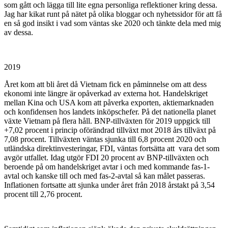
som gått och lägga till lite egna personliga reflektioner kring dessa.
Jag har kikat runt på nätet på olika bloggar och nyhetssidor för att få
en så god insikt i vad som väntas ske 2020 och tänkte dela med mig
av dessa.
2019
Året kom att bli året då Vietnam fick en påminnelse om att dess
ekonomi inte längre är opåverkad av externa hot. Handelskriget
mellan Kina och USA kom att påverka exporten, aktiemarknaden
och konfidensen hos landets inköpschefer. På det nationella planet
växte Vietnam på flera håll. BNP-tillväxten för 2019 uppgick till
+7,02 procent i princip oförändrad tillväxt mot 2018 års tillväxt på
7,08 procent. Tillväxten väntas sjunka till 6,8 procent 2020 och
utländska direktinvesteringar, FDI, väntas fortsätta att vara det som
avgör utfallet. Idag utgör FDI 20 procent av BNP-tillväxten och
beroende på om handelskriget avtar i och med kommande fas-1-
avtal och kanske till och med fas-2-avtal så kan målet passeras.
Inflationen fortsatte att sjunka under året från 2018 årstakt på 3,54
procent till 2,76 procent.