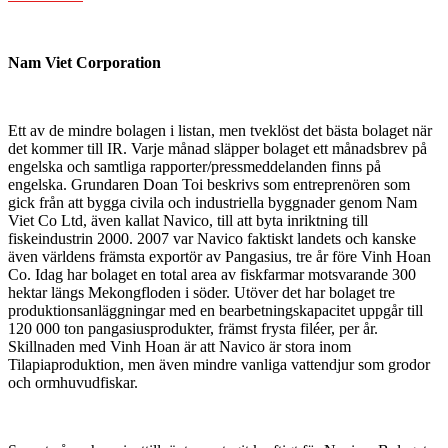
Nam Viet Corporation
Ett av de mindre bolagen i listan, men tveklöst det bästa bolaget när
det kommer till IR. Varje månad släpper bolaget ett månadsbrev på
engelska och samtliga rapporter/pressmeddelanden finns på
engelska. Grundaren Doan Toi beskrivs som entreprenören som
gick från att bygga civila och industriella byggnader genom Nam
Viet Co Ltd, även kallat Navico, till att byta inriktning till
fiskeindustrin 2000. 2007 var Navico faktiskt landets och kanske
även världens främsta exportör av Pangasius, tre år före Vinh Hoan
Co. Idag har bolaget en total area av fiskfarmar motsvarande 300
hektar längs Mekongfloden i söder. Utöver det har bolaget tre
produktionsanläggningar med en bearbetningskapacitet uppgår till
120 000 ton pangasiusprodukter, främst frysta filéer, per år.
Skillnaden med Vinh Hoan är att Navico är stora inom
Tilapiaproduktion, men även mindre vanliga vattendjur som grodor
och ormhuvudfiskar.