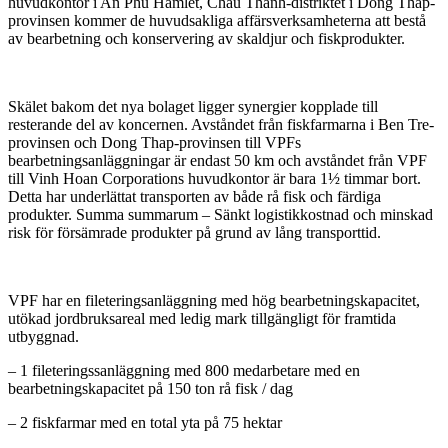
huvudkontor i An Phu Hamlet, Chau Thanh-distriktet i Dong Thap-
provinsen kommer de huvudsakliga affärsverksamheterna att bestå
av bearbetning och konservering av skaldjur och fiskprodukter.
Skälet bakom det nya bolaget ligger synergier kopplade till
resterande del av koncernen. Avståndet från fiskfarmarna i Ben Tre-
provinsen och Dong Thap-provinsen till VPFs
bearbetningsanläggningar är endast 50 km och avståndet från VPF
till Vinh Hoan Corporations huvudkontor är bara 1½ timmar bort.
Detta har underlättat transporten av både rå fisk och färdiga
produkter. Summa summarum – Sänkt logistikkostnad och minskad
risk för försämrade produkter på grund av lång transporttid.
VPF har en fileteringsanläggning med hög bearbetningskapacitet,
utökad jordbruksareal med ledig mark tillgängligt för framtida
utbyggnad.
– 1 fileteringssanläggning med 800 medarbetare med en
bearbetningskapacitet på 150 ton rå fisk / dag
– 2 fiskfarmar med en total yta på 75 hektar