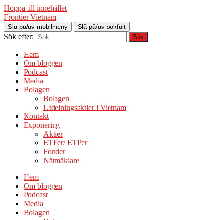
Hoppa till innehållet
Frontier Vietnam
Slå på/av mobilmeny
Slå på/av sökfält
Sök efter:
Hem
Om bloggen
Podcast
Media
Bolagen
Bolagen
Utdelningsaktier i Vietnam
Kontakt
Exponering
Aktier
ETFer/ ETPer
Fonder
Nätmäklare
Hem
Om bloggen
Podcast
Media
Bolagen