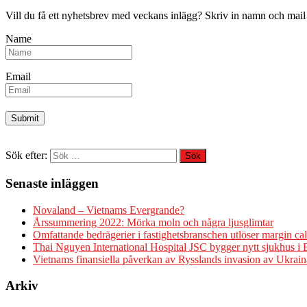
Vill du få ett nyhetsbrev med veckans inlägg? Skriv in namn och mail
Name
Email
Sök efter:
Senaste inläggen
Novaland – Vietnams Evergrande?
Årssummering 2022: Mörka moln och några ljusglimtar
Omfattande bedrägerier i fastighetsbranschen utlöser margin cal
Thai Nguyen International Hospital JSC bygger nytt sjukhus i
Vietnams finansiella påverkan av Rysslands invasion av Ukrain
Arkiv