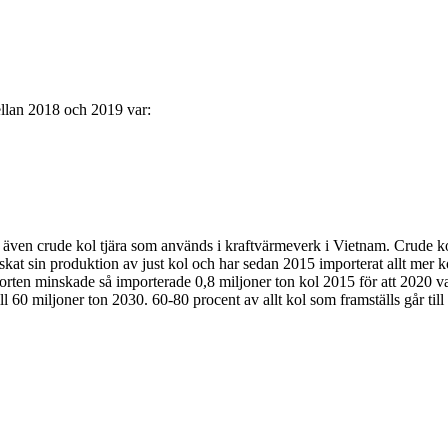
llan 2018 och 2019 var:
 även crude kol tjära som används i kraftvärmeverk i Vietnam. Crude kol
 minskat sin produktion av just kol och har sedan 2015 importerat allt 
ten minskade så importerade 0,8 miljoner ton kol 2015 för att 2020 var
l 60 miljoner ton 2030. 60-80 procent av allt kol som framställs går til