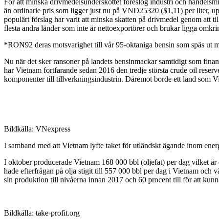
För att minska drivmedelsunderskottet föreslog industri och handelsmi
än ordinarie pris som ligger just nu på VND25320 ($1,11) per liter, upp
populärt förslag har varit att minska skatten på drivmedel genom att t
flesta andra länder som inte är nettoexportörer och brukar ligga omkr
*RON92 deras motsvarighet till vår 95-oktaniga bensin som späs ut m
Nu när det sker ransoner på landets bensinmackar samtidigt som finansmi
har Vietnam fortfarande sedan 2016 den tredje största crude oil reserve
komponenter till tillverkningsindustrin. Däremot borde ett land som Vi
Bildkälla: VNexpress
I samband med att Vietnam lyfte taket för utländskt ägande inom ener
I oktober producerade Vietnam 168 000 bbl (oljefat) per dag vilket 
hade efterfrågan på olja stigit till 557 000 bbl per dag i Vietnam o
sin produktion till nivåerna innan 2017 och 60 procent till för att k
Bildkälla: take-profit.org