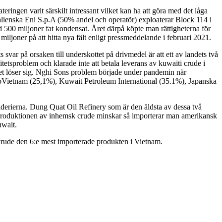
teringen varit särskilt intressant vilket kan ha att göra med det låga
alienska Eni S.p.A (50% andel och operatör) exploaterar Block 114 i
d 500 miljoner fat kondensat. Året därpå köpte man rättigheterna för
joner på att hitta nya fält enligt pressmeddelande i februari 2021.
svar på orsaken till underskottet på drivmedel är att ett av landets två
itetsproblem och klarade inte att betala leverans av kuwaiti crude i
lemet löser sig. Nghi Sons problem började under pandemin när
troVietnam (25,1%), Kuwait Petroleum International (35.1%), Japanska
naderierna. Dung Quat Oil Refinery som är den äldsta av dessa två
som produktionen av inhemsk crude minskar så importerar man amerikansk
uwait.
 crude den 6:e mest importerade produkten i Vietnam.