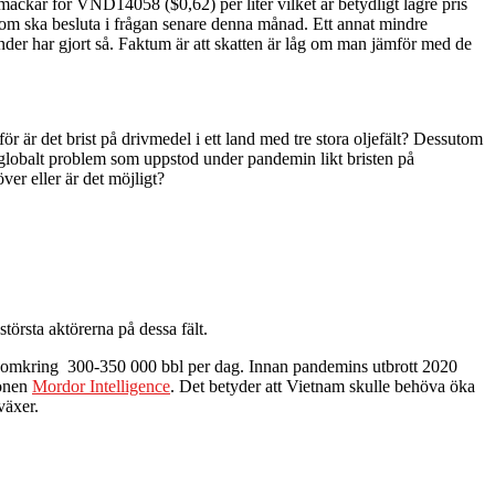
ackar för VND14058 ($0,62) per liter vilket är betydligt lägre pris
t som ska besluta i frågan senare denna månad. Ett annat mindre
änder har gjort så. Faktum är att skatten är låg om man jämför med de
r är det brist på drivmedel i ett land med tre stora oljefält? Dessutom
tt globalt problem som uppstod under pandemin likt bristen på
ver eller är det möjligt?
örsta aktörerna på dessa fält.
en omkring 300-350 000 bbl per dag. Innan pandemins utbrott 2020
ionen
Mordor Intelligence
. Det betyder att Vietnam skulle behöva öka
 växer.