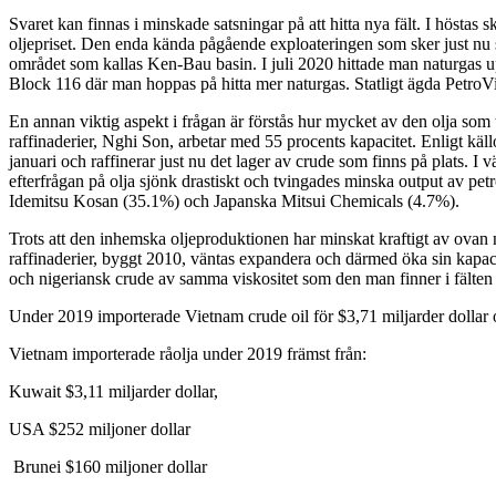
Svaret kan finnas i minskade satsningar på att hitta nya fält. I höstas 
oljepriset. Den enda kända pågående exploateringen som sker just nu 
området som kallas Ken-Bau basin. I juli 2020 hittade man naturgas up
Block 116 där man hoppas på hitta mer naturgas. Statligt ägda PetroV
En annan viktig aspekt i frågan är förstås hur mycket av den olja som t
raffinaderier, Nghi Son, arbetar med 55 procents kapacitet. Enligt källo
januari och raffinerar just nu det lager av crude som finns på plats. I
efterfrågan på olja sjönk drastiskt och tvingades minska output av p
Idemitsu Kosan (35.1%) och Japanska Mitsui Chemicals (4.7%).
Trots att den inhemska oljeproduktionen har minskat kraftigt av ovan 
raffinaderier, byggt 2010, väntas expandera och därmed öka sin kapaci
och nigeriansk crude av samma viskositet som den man finner i fälten
Under 2019 importerade Vietnam crude oil för $3,71 miljarder dollar 
Vietnam importerade råolja under 2019 främst från:
Kuwait $3,11 miljarder dollar,
USA $252 miljoner dollar
Brunei $160 miljoner dollar