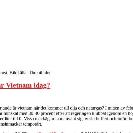
st. Bildkälla: The oil bloc
är Vietnam idag?
nde är vietnam när det kommer till olja och naturgas? I mitten av febr
 minskat med 30-40 procent efter att regeringen klubbat igenom en höjni
 liter till 0. Vissa mackägare har använt sig av sin buffert och infört 
ensinmackar temporärt.