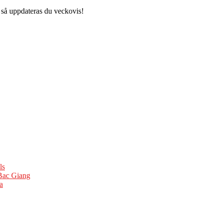
 så uppdateras du veckovis!
ls
 Bac Giang
a