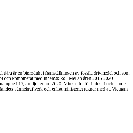
 tjära är en biprodukt i framställningen av fossila drivmedel och som
mer kol och kombinerat med inhemsk kol. Mellan åren 2015-2020
a uppe i 15,2 miljoner ton 2020. Ministeriet för industri och handel
l landets värmekraftverk och enligt ministeriet räknar med att Vietnam