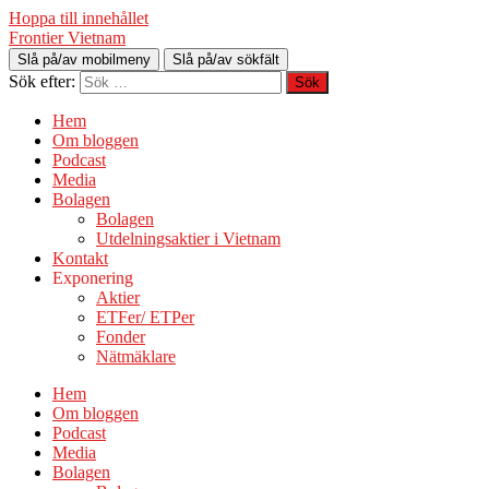
Hoppa till innehållet
Frontier Vietnam
Slå på/av mobilmeny
Slå på/av sökfält
Sök efter:
Hem
Om bloggen
Podcast
Media
Bolagen
Bolagen
Utdelningsaktier i Vietnam
Kontakt
Exponering
Aktier
ETFer/ ETPer
Fonder
Nätmäklare
Hem
Om bloggen
Podcast
Media
Bolagen