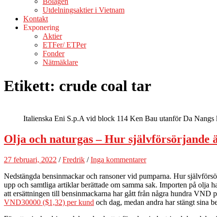
Bolagen
Utdelningsaktier i Vietnam
Kontakt
Exponering
Aktier
ETFer/ ETPer
Fonder
Nätmäklare
Etikett:
crude coal tar
Italienska Eni S.p.A vid block 114 Ken Bau utanför Da Nangs ku
Olja och naturgas – Hur självförsörjande 
27 februari, 2022
/
Fredrik
/
Inga kommentarer
Nedstängda bensinmackar och ransoner vid pumparna. Hur självförsörja
upp och samtliga artiklar berättade om samma sak. Importen på olja har
att ersättningen till bensinmackarna har gått från några hundra VND per
VND30000 ($1,32) per kund
och dag, medan andra har stängt sina b