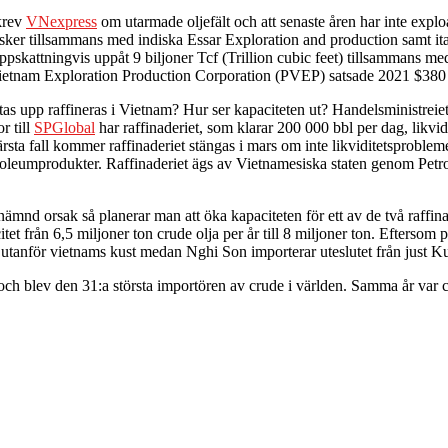
skrev
VNexpress
om utarmade oljefält och att senaste åren har inte exploa
sker tillsammans med indiska Essar Exploration and production samt it
pskattningvis uppåt 9 biljoner Tcf (Trillion cubic feet) tillsammans me
ietnam Exploration Production Corporation (PVEP) satsade 2021 $380 mil
as upp raffineras i Vietnam? Hur ser kapaciteten ut? Handelsministreiets 
r till
SPGlobal
har raffinaderiet, som klarar 200 000 bbl per dag, likvid
 värsta fall kommer raffinaderiet stängas i mars om inte likviditetsprob
etroleumprodukter. Raffinaderiet ägs av Vietnamesiska staten genom Pe
nämnd orsak så planerar man att öka kapaciteten för ett av de två raffi
tet från 6,5 miljoner ton crude olja per år till 8 miljoner ton. Efter
 utanför vietnams kust medan Nghi Son importerar uteslutet från just K
och blev den 31:a största importören av crude i världen. Samma år var