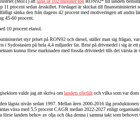
nistriet (MoIT) att
sälja ut 102 miljoner ton
RON92* till landets bensinm
 11 procent sedan årsskiftet. Förslaget är skickat till finansministerie
illfälligt sänka den från dagens 42 procent med motiveringen att andra l
ing 45-60 procent.
ed 10 procent etanol.
nisteriet styr priset på RON92 och diesel, ställer man sig frågan, varfö
n i Sydostasien på hela 4,4 miljarder fat. Brist på drivmedel i sig är e
etnam kunna förse marknaden med fossila drivmedel tills det värsta är ö
gisektorn valde jag att skriva om
landets oljefält
och vilka som var dom st
är den lägsta nivån sedan 1997. Mellan åren 2000-2016 låg produktion
ch väntas växa med 5,5 procent CAGR mellan 2022-2027 enligt organisat
unna förse landets behov av olja och öka denna i samma takt som behovet