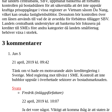
har landets centralbank, SBV, uppmanat bankerna att förbättra
kontrollen på bostadslånen för att säkerställa att det inte uppstår
kraftiga prisuppgångar i vissa regioner av Vietnam såsom Da Nang,
vilket kan orsaka fastighetsbubblor. Dessutom bör kontrollen över
om lånen används till vad de är avsedda för förbättras tillägger SBV.
Landets centralbank understryker att bankerna bör fokusera på
krediter till SMEs före andra kategorier då landets småföretag
behöver växa i storlek.
3 kommentarer
Jan S
21 april, 2019 kl. 09:42
Tänk om vi hade en motsvarande aktiv kreditreglering i
Sverige. Med reglering mot tillväxt i SME. Kontroll att inte
bubblor uppstår i överhettade sektorer av bostadsmarknaden.
Svara
Fredrik
(inläggsförfattare)
22 april, 2019 kl. 10:07
Ja det vore något. Viktigt att komma ihåg är att staten är