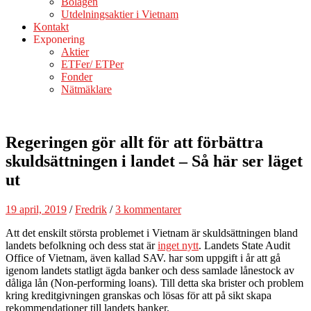
Bolagen
Utdelningsaktier i Vietnam
Kontakt
Exponering
Aktier
ETFer/ ETPer
Fonder
Nätmäklare
Regeringen gör allt för att förbättra
skuldsättningen i landet – Så här ser läget
ut
19 april, 2019
/
Fredrik
/
3 kommentarer
Att det enskilt största problemet i Vietnam är skuldsättningen bland
landets befolkning och dess stat är
inget nytt
. Landets State Audit
Office of Vietnam, även kallad SAV. har som uppgift i år att gå
igenom landets statligt ägda banker och dess samlade lånestock av
dåliga lån (Non-performing loans). Till detta ska brister och problem
kring kreditgivningen granskas och lösas för att på sikt skapa
rekommendationer till landets banker.