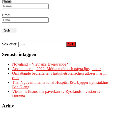
Name
Email
Sök efter:
Senaste inläggen
Novaland – Vietnams Evergrande?
Årssummering 2022: Mörka moln och några ljusglimtar
Omfattande bedrägerier i fastighetsbranschen utlöser margin
calls
Thai Nguyen International Hospital JSC bygger nytt sjukhus i
Bac Giang
Vietnams finansiella påverkan av Rysslands invasion av
Ukraina
Arkiv