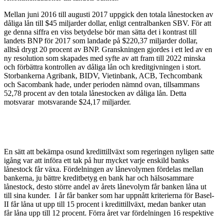
Mellan juni 2016 till augusti 2017 uppgick den totala lånestocken av
dåliga lån till $45 miljarder dollar, enligt centralbanken SBV. För att
ge denna siffra en viss betydelse bör man sätta det i kontrast till
landets BNP för 2017 som landade på $220,37 miljarder dollar,
alltså drygt 20 procent av BNP. Granskningen gjordes i ett led av en
ny resolution som skapades med syfte av att fram till 2022 minska
och förbättra kontrollen av dåliga lån och kreditgivningen i stort.
Storbankerna Agribank, BIDV, Vietinbank, ACB, Techcombank
och Sacombank hade, under perioden nämnd ovan, tillsammans
52,78 procent av den totala lånestocken av dåliga lån. Detta
motsvarar motsvarande $24,17 miljarder.
En sätt att bekämpa osund kredittillväxt som regeringen nyligen satte
igång var att införa ett tak på hur mycket varje enskild banks
lånestock får växa. Fördelningen av lånevolymen fördelas mellan
bankerna, ju bättre kreditbetyg en bank har och hälsosammare
lånestock, desto större andel av årets lånevolym får banken låna ut
till sina kunder. I år får banker som har uppnått kriterierna för Basel-
II får låna ut upp till 15 procent i kredittillväxt, medan banker utan
får låna upp till 12 procent. Förra året var fördelningen 16 respektive