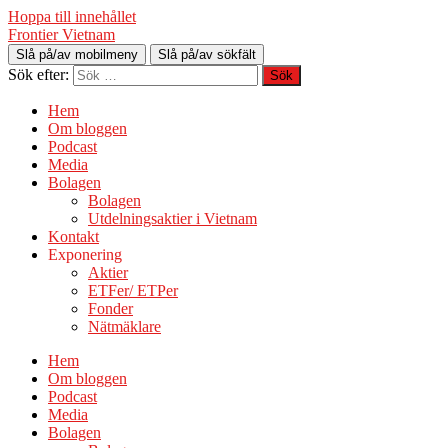
Hoppa till innehållet
Frontier Vietnam
Slå på/av mobilmeny
Slå på/av sökfält
Sök efter:
Hem
Om bloggen
Podcast
Media
Bolagen
Bolagen
Utdelningsaktier i Vietnam
Kontakt
Exponering
Aktier
ETFer/ ETPer
Fonder
Nätmäklare
Hem
Om bloggen
Podcast
Media
Bolagen