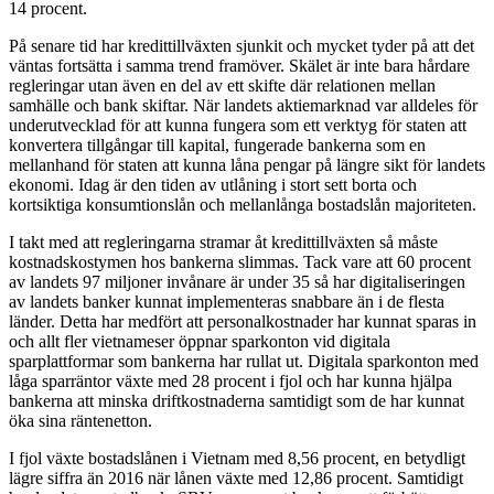
14 procent.
På senare tid har kredittillväxten sjunkit och mycket tyder på att det
väntas fortsätta i samma trend framöver. Skälet är inte bara hårdare
regleringar utan även en del av ett skifte där relationen mellan
samhälle och bank skiftar. När landets aktiemarknad var alldeles för
underutvecklad för att kunna fungera som ett verktyg för staten att
konvertera tillgångar till kapital, fungerade bankerna som en
mellanhand för staten att kunna låna pengar på längre sikt för landets
ekonomi. Idag är den tiden av utlåning i stort sett borta och
kortsiktiga konsumtionslån och mellanlånga bostadslån majoriteten.
I takt med att regleringarna stramar åt kredittillväxten så måste
kostnadskostymen hos bankerna slimmas. Tack vare att 60 procent
av landets 97 miljoner invånare är under 35 så har digitaliseringen
av landets banker kunnat implementeras snabbare än i de flesta
länder. Detta har medfört att personalkostnader har kunnat sparas in
och allt fler vietnameser öppnar sparkonton vid digitala
sparplattformar som bankerna har rullat ut. Digitala sparkonton med
låga sparräntor växte med 28 procent i fjol och har kunna hjälpa
bankerna att minska driftkostnaderna samtidigt som de har kunnat
öka sina räntenetton.
I fjol växte bostadslånen i Vietnam med 8,56 procent, en betydligt
lägre siffra än 2016 när lånen växte med 12,86 procent. Samtidigt