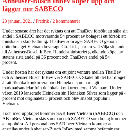
Anheuser-Busch InBev köper upp och
lägger ner SABECO
23 januari, 2021
/
Fredrik
/
2 kommentarer
Under senaste året har det ryktats om att ThaiBev försökt att sälja sin
andel i SABECO motsvarande 54 procent av bolaget i ett försök att
minska sin skuldsättning. ThaiBev som äger SABECO genom
dotterbolaget Vietnam beverage Co. Ltd. , har nu valt sälja sin andel
till Anheuser-Busch InBev. Handelsministeriet godkände köpet av
statens sista andel på 36 procent och ThaiBevs andel på 54
procent.
Under hösten har det ryktats om ett joint venture mellan ThaiBev
och Anheuser-Busch InBev via SABECO. Skälet till det här draget
är att försöka konkurrera bort Heineken som har tagit
marknadsandelar från de lokala konkurrenterna i Vietnam. Under
våren 2019 lanserade Heineken sin Heineken Silver som ligger på 4
procent mot originalets 5 procent och blev snabbt populär i
Vietnam.
I och med uppköpet kommer SAB Beer Vietnam (SABECO) och
AB InBev Vietnam slås samman och SABECO som bolag kommer
att upphöra. All personal hos SAB beer Vietnam kommer att
anställas under Anheuser-Busch InBev med samma befattningar.