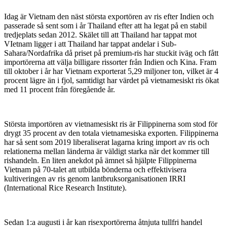
Idag är Vietnam den näst största exportören av ris efter Indien och
passerade så sent som i år Thailand efter att ha legat på en stabil
tredjeplats sedan 2012. Skälet till att Thailand har tappat mot
VIetnam ligger i att Thailand har tappat andelar i Sub-
Sahara/Nordafrika då priset på premium-ris har stuckit iväg och fått
importörerna att välja billigare rissorter från Indien och Kina. Fram
till oktober i år har Vietnam exporterat 5,29 miljoner ton, vilket är 4
procent lägre än i fjol, samtidigt har värdet på vietnamesiskt ris ökat
med 11 procent från föregående år.
Största importören av vietnamesiskt ris är Filippinerna som stod för
drygt 35 procent av den totala vietnamesiska exporten. Filippinerna
har så sent som 2019 liberaliserat lagarna kring import av ris och
relationerna mellan länderna är väldigt starka när det kommer till
rishandeln. En liten anekdot på ämnet så hjälpte Filippinerna
Vietnam på 70-talet att utbilda bönderna och effektivisera
kultiveringen av ris genom lantbruksorganisationen IRRI
(International Rice Research Institute).
Sedan 1:a augusti i år kan risexportörerna åtnjuta tullfri handel