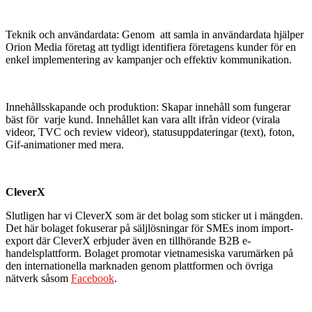
Teknik och användardata: Genom att samla in användardata hjälper
Orion Media företag att tydligt identifiera företagens kunder för en
enkel implementering av kampanjer och effektiv kommunikation.
Innehållsskapande och produktion: Skapar innehåll som fungerar
bäst för varje kund. Innehållet kan vara allt ifrån videor (virala
videor, TVC och review videor), statusuppdateringar (text), foton,
Gif-animationer med mera.
CleverX
Slutligen har vi CleverX som är det bolag som sticker ut i mängden.
Det här bolaget fokuserar på säljlösningar för SMEs inom import-
export där CleverX erbjuder även en tillhörande B2B e-
handelsplattform. Bolaget promotar vietnamesiska varumärken på
den internationella marknaden genom plattformen och övriga
nätverk såsom
Facebook
.