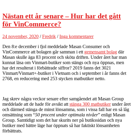
Nästan ett år senare – Hur har det gått
för VinCommerce?
24 november, 2020
/
Fredrik
/
Inga kommentarer
Den 8:e december i fjol meddelade Masan Consumer och
VinCommerce att bolagen går samman i ett
gemensamt bolag
där
Masan skulle äga 83 procent och sköta driften. Under året har man
kunnat läsa om Vinmart-butiker som stängs och nya öppnas, men
har det resulterat i förbättrade siffror? 2019 fanns det 3021
Vinmart/Vinmart+-butiker i Vietnam och i september i år fanns det
2768, en reducering med 253 stycken matbutiker netto.
Jag skrev några veckor senare efter samgåendet att Masan Group
meddelade att de hade för avsikt att
stänga 300 matbutiker
under året
och därmed stänga de minst lönsamma, som i vissa fall har en så låg
omsättning som “
50 procent under optimala nivåer
” enligt Masan
Group. Samtidigt som det har skurits ner på butikssidan och nya
butiker med bättre läge har öppnats så har faktiskt lönsamheten
förbättrats.