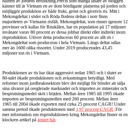
hälften av jordens befolkning.Precis som många läsare av bloggen
känner till är Vietnam en av dom bördigaste platserna på jorden och
möjliggör produktion av både frukt, grönt och givetvis ris. Mitt i
Mekongdeltat i söder och Röda flodens deltan i norr finns
majoriteten av Vietnams risfält. Mekongdeltat, som rinner igenom 12
provinser och kallas för Risskålen, har en population på 17 miljoner
invånare varav 80 procent av dessa jobbar direkt eller indirekt inom
risproduktion. Utöver detta produceras 60 procent av allt ris i
Mekongdeltat som produceras i hela Vietnam. Längs deltat odlas
mer än 1600 olika rissorter. Under 2019 producerades 43,45
miljoner ton ris i Vietnam.
Produktionen av ris har ökat aggressivt sedan 1965 och i slutet av
80-talet ökade produktionen och avkastningen betydligt. Med
reformer inom jordbrukssektorn blev det möjligt för bönder att sälja
sina råvaror på oreglerade marknader och importen av mineraler och
besprutningsmedel sköt i höjden. Mellan åren 1985 till 1995 ökade
importen av besprutningsmedlen med 260 procent. Mellan åren
1965 till 2004 ökade exporten med cirka 25 procent CAGR! Under
samma period ökade produktionen med
3,97 procent CAGR
.För
mer information om risproduktionen kring Mekongdeltat finner ni en
klockren artikel på
ämnet här
.