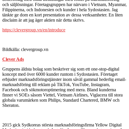
och säljlösningar. Företagsgruppen har närvaro i Vietnam, Myanmar,
Filippinerna, och Indonesien och kunder i hela Sydostasien. Jag
tänkte ge dom en kort presentation av dessa verksamheter. En liten
disclaim är att jag äger aktien när detta skrivs.
https://clevergroup.vn/en/introduce
Bildkälla: clevergroup.vn
Clever Ads
Gruppens äldsta bolag som beskriver sig som ett one-stop-digital
koncept med över 6000 kunder runtom i Sydostasien. Företaget
erbjuder marknadsföringstjänster inom såväl gammal hederlig email-
marknadsföring till reklam på TikTok, YouTube, Instagram,
Facebook och sökmotoroptimering med mera. Bland kunderna
finner vi SOEs såsom Viettel, Vietnam Airlines, Viglacera till stora
globala varumärken som Philips, Standard Chartered, BMW och
Sheraton.
2015 gick Sydkoreas största marknadsföringsfirma Yellow Digital