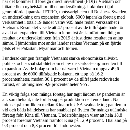
när det kommer till foreign direct investment (FDI) i Vietnam och
hittade flera nyhetskällor till en undersökning. I oktober i fjol
genomförde japanska JETRO, motsvarigheten till Business Sweden,
en undersökning om expansion globalt. 6000 japanska företag med
verksamhet i totalt 19 länder varav 905 hade redan verksamhet i
Vietnam. Resultatet visade att 47 procent av de tillfrågade hade för
avsikt att expandera till Vietnam inom två år. Jämfört mot tidigare
resultat av undersökningen från 2019 är just detta resultat en aning
sämre. I jämförelse mot andra länder rankas Vietnam på en fjärde
plats efter Pakistan, Myanmar och Indien.
I undersökningen framgår Vietnams starka ekonomiska tillväxt,
politisk och social stabilitet som ett av de starkaste argumenten till
expansion. Av de bolag som har närvaro i Vietnam uppgav 49,6
procent av de 6000 tillfrågade bolagen, ett tapp på 16,2
procentenheter, medan 30,1 procent av de tillfrågade redovisade
förlust, en ökning med 9,9 procentenheter YoY.
En viktig fråga som många företag har tagit lärdom av pandemin är
att, som bekant, inte förlita sig på produktion i ett enda land. När
fokuset på konflikten mellan Kina och USA svalnade tog pandemin
vid och båda händelserna har snabbat på flytten för många utländska
företag från Kina till Vietnam. Undersökningen visar att hela 18,8
procent föredrar Vietnam framför Kina på 12,9 procent, Thailand på
9,3 procent och 8,3 procent för Indonesien.