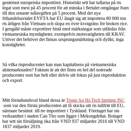
gentemot europeiska importörer. Historiskt sett har tullarna på ris
legat som mest på 45 procent för att minska i flertalet omgångar fram
till den senaste tullavgiften på 5 procent. Med det nya
frihandelsavtalet EVFTA har EU åtagit sig att importera 80 000 ton
ris årligen från Vietnam och slopa en övre kvotgräns för broken rice.
I gengäld måste exportörer bistå med märkningar som utfärdas från
vietnamesiska myndigheter, exempelvis motsvarigheten till KRAV.
Utöver det behöver det finnas ursprungsmärkning och dylikt, inga
konstigheter.
Så vilka risproducenter kan man kapitalisera på vietnamesiska
aktiemarknaden? Faktum är att det finns en hel del noterade
producenter som har helt eller delvis sitt fokus på just risproduktion
och export.
Mitt förstahandsval bland dessa är
Trung An Hi-Tech farming JSC
som var den första producenten att få skicka sitt ris tullfritt till EU,
närmare bestämt till tre importörer i Tyskland. Företaget har sin
verksamhet i staden Can Tho som ligger i Mekongdeltat. Bolaget
har sett sin försäljning öka från VND 937 miljarder 2016 till VND
1837 miljarder 2019.