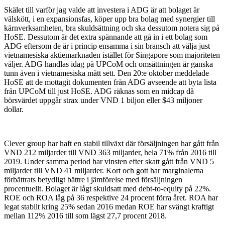
Skälet till varför jag valde att investera i ADG är att bolaget är
välskött, i en expansionsfas, köper upp bra bolag med synergier till
kärnverksamheten, bra skuldsättning och ska dessutom notera sig på
HoSE. Dessutom är det extra spännande att gå in i ett bolag som
ADG eftersom de är i princip ensamma i sin bransch att välja just
vietnamesiska aktiemarknaden istället för Singapore som majoriteten
väljer. ADG handlas idag på UPCoM och omsättningen är ganska
tunn även i vietnamesiska mått sett. Den 20:e oktober meddelade
HoSE att de mottagit dokumenten från ADG avseende att byta lista
från UPCoM till just HoSE. ADG räknas som en midcap då
börsvärdet uppgår strax under VND 1 biljon eller $43 miljoner
dollar.
Clever group har haft en stabil tillväxt där försäljningen har gått från
VND 212 miljarder till VND 363 miljarder, hela 71% från 2016 till
2019. Under samma period har vinsten efter skatt gått från VND 5
miljarder till VND 41 miljarder. Kort och gott har marginalerna
förbättrats betydligt bättre i jämförelse med försäljningen
procentuellt. Bolaget är lågt skuldsatt med debt-to-equity på 22%.
ROE och ROA låg på 36 respektive 24 procent förra året. ROA har
legat stabilt kring 25% sedan 2016 medan ROE har svängt kraftigt
mellan 112% 2016 till som lägst 27,7 procent 2018.