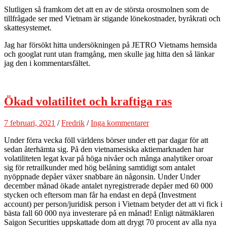
Slutligen så framkom det att en av de största orosmolnen som de
tillfrågade ser med Vietnam är stigande lönekostnader, byråkrati och
skattesystemet.
Jag har försökt hitta undersökningen på JETRO Vietnams hemsida
och googlat runt utan framgång, men skulle jag hitta den så länkar
jag den i kommentarsfältet.
Ökad volatilitet och kraftiga ras
7 februari, 2021
/
Fredrik
/
Inga kommentarer
Under förra vecka föll världens börser under ett par dagar för att
sedan återhämta sig. På den vietnamesiska aktiemarknaden har
volatiliteten legat kvar på höga nivåer och många analytiker oroar
sig för retrailkunder med hög belåning samtidigt som antalet
nyöppnade depåer växer snabbare än någonsin. Under Under
december månad ökade antalet nyregistrerade depåer med 60 000
stycken och eftersom man får ha endast en depå (Investment
account) per person/juridisk person i Vietnam betyder det att vi fick i
bästa fall 60 000 nya investerare på en månad! Enligt nätmäklaren
Saigon Securities uppskattade dom att drygt 70 procent av alla nya