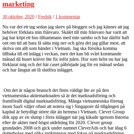
marketing
30 oktober, 2020
/
Fredrik
/
1 kommentar
Nu var det ett tag sedan jag skrev på bloggen och jag känner att jag
behöver förklara min frånvaro. Skälet till min frånvaro har varit att
jag har köpt ett hus tillsammans med min sambo och har därför haft
ont om tid att bara få sätta mig ner och göra det jag gillar mest, att
skriva om allt som händer i Vietnam. Jag ska försöka komma
tillbaka till ett inlägg i veckan, men det kan bli svårt kommande
månad då huset kräver lite fix inför julen. Hur som helst nu har jag
förklarat mig och det här caset påbörjade jag för en månad sedan
och har längtat att få slutföra inlägget.
Om det är någon bransch det finns väldigt lite av på den
vietnamesiska aktiemarknaden så är det marknadsföring och
framförallt digital marknadsföring. Många vietnamesiska företag
inom SaaS väljer oftast att notera sig i Singapore då tillgången på
kapital är betydligt större där än hemma i Vietnam. Clever Group
dök upp av en slump i förra inlägget när jag kikade igenom listorna
efter de aktier med högst utdelning för 2020. Clever group
grundades 2008 och gick under namnet CleverAds och har idag 6
dotterbolag med olika inriktningar med fokus på marknadsföring