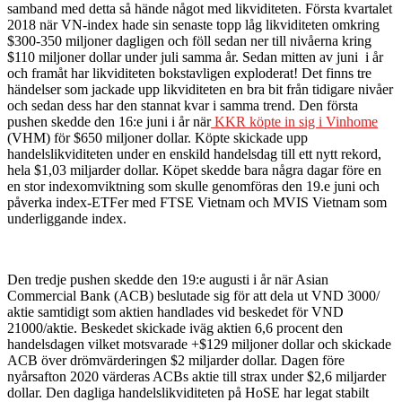
samband med detta så hände något med likviditeten. Första kvartalet
2018 när VN-index hade sin senaste topp låg likviditeten omkring
$300-350 miljoner dagligen och föll sedan ner till nivåerna kring
$110 miljoner dollar under juli samma år. Sedan mitten av juni i år
och framåt har likviditeten bokstavligen exploderat! Det finns tre
händelser som jackade upp likviditeten en bra bit från tidigare nivåer
och sedan dess har den stannat kvar i samma trend. Den första
pushen skedde den 16:e juni i år när
KKR köpte in sig i Vinhome
(VHM) för $650 miljoner dollar. Köpte skickade upp
handelslikviditeten under en enskild handelsdag till ett nytt rekord,
hela $1,03 miljarder dollar. Köpet skedde bara några dagar före en
en stor indexomviktning som skulle genomföras den 19.e juni och
påverka index-ETFer med FTSE Vietnam och MVIS Vietnam som
underliggande index.
Den tredje pushen skedde den 19:e augusti i år när Asian
Commercial Bank (ACB) beslutade sig för att dela ut VND 3000/
aktie samtidigt som aktien handlades vid beskedet för VND
21000/aktie. Beskedet skickade iväg aktien 6,6 procent den
handelsdagen vilket motsvarade +$129 miljoner dollar och skickade
ACB över drömvärderingen $2 miljarder dollar. Dagen före
nyårsafton 2020 värderas ACBs aktie till strax under $2,6 miljarder
dollar. Den dagliga handelslikviditeten på HoSE har legat stabilt