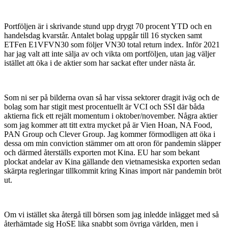
Portföljen är i skrivande stund upp drygt 70 procent YTD och en
handelsdag kvarstår. Antalet bolag uppgår till 16 stycken samt
ETFen E1VFVN30 som följer VN30 total return index. Inför 2021
har jag valt att inte sälja av och vikta om portföljen, utan jag väljer
istället att öka i de aktier som har sackat efter under nästa år.
Som ni ser på bilderna ovan så har vissa sektorer dragit iväg och de
bolag som har stigit mest procentuellt är VCI och SSI där båda
aktierna fick ett rejält momentum i oktober/november. Några aktier
som jag kommer att titt extra mycket på är Vien Hoan, NA Food,
PAN Group och Clever Group. Jag kommer förmodligen att öka i
dessa om min conviction stämmer om att oron för pandemin släpper
och därmed återställs exporten mot Kina. EU har som bekant
plockat andelar av Kina gällande den vietnamesiska exporten sedan
skärpta regleringar tillkommit kring Kinas import när pandemin bröt
ut.
Om vi istället ska återgå till börsen som jag inledde inlägget med så
återhämtade sig HoSE lika snabbt som övriga världen, men i