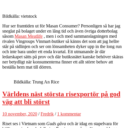
Bildkälla: vietstock
Hur ser framtiden ut för Masan Consumer? Personligen så har jag
sneglat på bolaget under en lång tid och även övriga dotterbolag
såsom
Masan Meatlife
, men i och med sammanslagningen med
rivalen Vingroups Vinmart-butiker så känns det som att jag hellre
står på sidlinjen och ser om lönsamheten dyker upp in the long run
och inte bara under ett enda kvartal. Ett utmanande år där
ledarskapet sätts på prov och där butiksnätet kanske behöver skäras
ner betydligt när konsumenterna finner ett allt större behov att
beställa hem mat till dörren.
Bildkälla: Trung An Rice
Världens näst största risexportör på god
väg att bli störst
10 november, 2020
/
Fredrik
/
1 kommentar
Riset ses i Vietnam som
Guds gåva
och är idag en stapelvara för