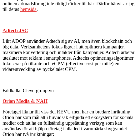
onlinemarknadsföring inte riktigt räcker till här. Därför hänvisar jag
till deras
hemsida
.
Adtech JSC
Likt ADOP använder Adtech sig av AI, men även blockchain och
big data. Verksamhetens fokus ligger i att optimera kampanjer,
maximera konvertering och intäkter från kampanjer. Adtech arbetar
uteslutet mot reklam i smartphones. Adtechs optimeringsalgoritmer
fokuserar på fill-rate och eCPM (effective cost per mille) en
vidareutveckling av nyckeltalet CPM.
Bildkälla: Clevergroup.vn
Orion Media & NAH
Företaget liknar till viss del REVU men har en bredare inriktning.
Orion har som mål att i huvudsak erbjuda ett ekosystem för sociala
medier och att ha en fullständig uppsättning verktyg som kan
användas för att hjälpa företag i alla led i varumärkesbyggandet.
Orion har två inriktningar: