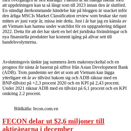
att uppdelningen kan ta så långt som till 2023 innan den är slutförd.
En ständigt återkommande händelse här på bloggen är snacket inför
den årliga MSCIs Market Classification review som brukar ske runt
mitten av juni varje år, missa inte detta. Just i år har jag en känsla av
att Vietnam kan hamna under watchlist för en uppgradering tidigast
2022. Detta för att det har skett en hel del juridiska förändringar och
nya finansiella produkter har kommit igång på allvar sett till
handelsvolymerna.
Avslutningsvis tänkte jag summera årets makronyckeltal och en
prognos för nästa år baserat på siffror från Asian Development Bank
(ADB). Trots pandemin ser det ut som att Vietnam kan lägga
ytterligare ett år av tillväxt bakom sig och ADB räknar med en
BNP-tillväxt på +2,3 procent 2020 och en KPI på 2,43 procent.
Under 2021 räknar ADB med en tillväxt på 6,1 procent och en KPI
omkring 2.2 procent.
Bildkälla: fecon.com.vn
FECON delar ut $2,6 miljoner till
aktieägarna i december