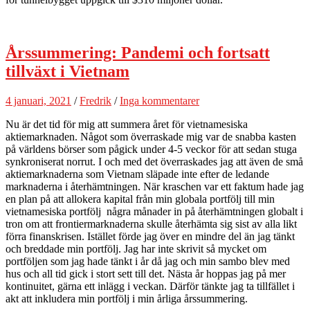
Årssummering: Pandemi och fortsatt
tillväxt i Vietnam
4 januari, 2021
/
Fredrik
/
Inga kommentarer
Nu är det tid för mig att summera året för vietnamesiska
aktiemarknaden. Något som överraskade mig var de snabba kasten
på världens börser som pågick under 4-5 veckor för att sedan stuga
synkroniserat norrut. I och med det överraskades jag att även de små
aktiemarknaderna som Vietnam släpade inte efter de ledande
marknaderna i återhämtningen. När kraschen var ett faktum hade jag
en plan på att allokera kapital från min globala portfölj till min
vietnamesiska portfölj några månader in på återhämtningen globalt i
tron om att frontiermarknaderna skulle återhämta sig sist av alla likt
förra finanskrisen. Istället förde jag över en mindre del än jag tänkt
och breddade min portfölj. Jag har inte skrivit så mycket om
portföljen som jag hade tänkt i år då jag och min sambo blev med
hus och all tid gick i stort sett till det. Nästa år hoppas jag på mer
kontinuitet, gärna ett inlägg i veckan. Därför tänkte jag ta tillfället i
akt att inkludera min portfölj i min årliga årssummering.