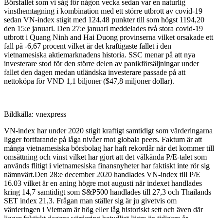
Börsfallet som vi såg för någon vecka sedan var en naturlig
vinsthemtagning i kombination med ett större utbrott av covid-19
sedan VN-index stigit med 124,48 punkter till som högst 1194,20
den 15:e januari. Den 27:e januari meddelades två stora covid-19
utbrott i Quang Ninh and Hai Duong provinserna vilket orsakade ett
fall på -6,67 procent vilket är det kraftigaste fallet i den
vietnamesiska aktiemarknadens historia. SSC menar på att nya
investerare stod för den större delen av panikförsäljningar under
fallet den dagen medan utländska investerare passade på att
nettoköpa för VND 1,1 biljoner ($47,8 miljoner dollar).
Bildkälla: vnexpress
VN-index har under 2020 stigit kraftigt samtidigt som värderingarna
ligger fortfarande på låga nivåer mot globala peers. Faktum är att
många vietnamesiska börsbolag har haft rekordår när det kommer till
omsättning och vinst vilket har gjort att det välkända P/E-talet som
används flitigt i vietnamesiska finansnyheter har faktiskt inte rör sig
nämnvärt.Den 28:e december 2020 handlades VN-index till P/E
16.03 vilket är en aning högre mot augusti när indexet handlades
kring 14,7 samtidigt som S&P500 handlades till 27,3 och Thailands
SET index 21,3. Frågan man ställer sig är ju givetvis om
värderingen i Vietnam är hög eller låg historiskt sett och även där