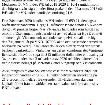
ligger faktiskt dagens värdering betydligt lägre än tidigare år.
Medianen för VN-index P/E-tal 2018-2020 är 16,4 samtidigt som
den högsta nivån såg vi under förra peaken i den 22:a mars 2018 när
P/E-talet för VN-index handlades omkring 21,6.
Den 24:e mars 2020 handlades VN-index till 659,21, den lägsta
nivån under pandemin. Drygt 11 månader senare handlas VN-index
drygt 670 punkter högre. När VN-index handlades som högst i år,
omkring 15:e januari, registrerade 82 av 480 aktier på HoSE ett nytt
all time high! Vietcombank noterade exempelvis sitt all time high
den 7.e januari i år på VND 107000/ aktie och passerade därmed ett
börsvärde på över $17 miljarder dollar och blev därmed den största
banken i banksektorn. Vinhomes, en del av konglomeratet Vingroup
fick se sitt börsvärde stiga till $15 miljarder dollar efter en rusning på
34 procent under sista 3 månaderna av 2020 och blev därmed det
tredje största bolaget på VN-index efter Vingroup och Vietcombank.
Avslutningsvis räknar SSI ett base case för VN-indexet 2021 där
indexet bör handlas kring P/E 18 vilket betyder en utveckling på
21,3 procent för helåret. Bakgrunden till värderingen ska vara
kapitalinflödet från omvärlden, en stabil valuta och fortsatt positiv
BNP-tillväxt.