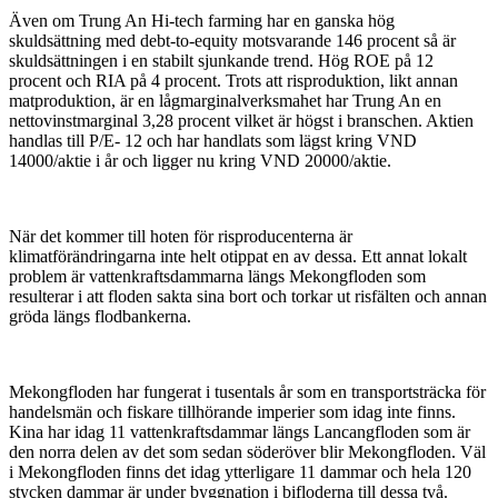
Även om Trung An Hi-tech farming har en ganska hög
skuldsättning med debt-to-equity motsvarande 146 procent så är
skuldsättningen i en stabilt sjunkande trend. Hög ROE på 12
procent och RIA på 4 procent. Trots att risproduktion, likt annan
matproduktion, är en lågmarginalverksmahet har Trung An en
nettovinstmarginal 3,28 procent vilket är högst i branschen. Aktien
handlas till P/E- 12 och har handlats som lägst kring VND
14000/aktie i år och ligger nu kring VND 20000/aktie.
När det kommer till hoten för risproducenterna är
klimatförändringarna inte helt otippat en av dessa. Ett annat lokalt
problem är vattenkraftsdammarna längs Mekongfloden som
resulterar i att floden sakta sina bort och torkar ut risfälten och annan
gröda längs flodbankerna.
Mekongfloden har fungerat i tusentals år som en transportsträcka för
handelsmän och fiskare tillhörande imperier som idag inte finns.
Kina har idag 11 vattenkraftsdammar längs Lancangfloden som är
den norra delen av det som sedan söderöver blir Mekongfloden. Väl
i Mekongfloden finns det idag ytterligare 11 dammar och hela 120
stycken dammar är under byggnation i bifloderna till dessa två.