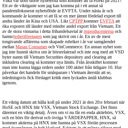
Vilka var dom större nyheterna som kommer att få effekt på 2021?
Ett av de viktigaste som jag kan komma på i ett annat så
pandemifokuserat nyhetsflöde är EVFTA. Under nästa år och
kommande år kommer vi att få se en mer jämnt fördelad export till
andra länder än Kina och USA. Likt
CPTPP
kommer
EVFTA
att
öka exporen till länder med mindre andel export från Vietnam. Ett
av de stora vinnarna i detta frihandelsavtal är
risproducenterna
och
hamn/
redieriföretagen
som jag skrivit om i år. En av de mest
tongivande affärerna som skapade rubriker i år var samgåendet
mellan
Masan Consumer
och VinCommerce. En annan nyhet som
jag inte hunnit skriva om är börsrelaterad och inte nog med att VSD
byter namn till Vietnam Securities depository and clearing att
inkludera clearing så kommer nya limits. Från årsskiftet kommer
man
inte
kunna lägga orders under 100 aktier från tidigare 10. Hur
påverkar det handeln för småsparare i Vietnam återstår att se,
inledningsvis fick förslaget kritik men lyckades ändå klubbas
igenom.
Ett viktig datum att hålla koll på under 2021 är den 20:e februari när
HoSE och HNX blir VSX, Vietnam Stock Exchange. Det finns
däremot en viktig detalj. Även om vi nu får en enda aktiebörs, VSX,
och en börs för derivat och övriga VÄRDEPAPPER, HNX, så
kommer aktierna på HNX inte hamna på VSX förrän processen
med övergången är helt klarlagd. Faktum är att många räknar med