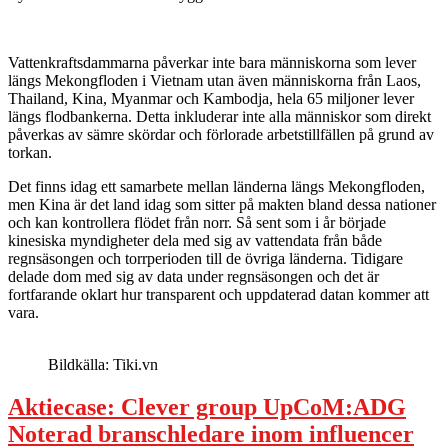
Vattenkraftsdammarna påverkar inte bara människorna som lever
längs Mekongfloden i Vietnam utan även människorna från Laos,
Thailand, Kina, Myanmar och Kambodja, hela 65 miljoner lever
längs flodbankerna. Detta inkluderar inte alla människor som direkt
påverkas av sämre skördar och förlorade arbetstillfällen på grund av
torkan.
Det finns idag ett samarbete mellan länderna längs Mekongfloden,
men Kina är det land idag som sitter på makten bland dessa nationer
och kan kontrollera flödet från norr. Så sent som i år började
kinesiska myndigheter dela med sig av vattendata från både
regnsäsongen och torrperioden till de övriga länderna. Tidigare
delade dom med sig av data under regnsäsongen och det är
fortfarande oklart hur transparent och uppdaterad datan kommer att
vara.
Bildkälla: Tiki.vn
Aktiecase: Clever group UpCoM:ADG
Noterad branschledare inom influencer