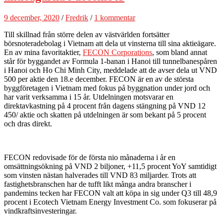
9 december, 2020
/
Fredrik
/
1 kommentar
Till skillnad från större delen av västvärlden fortsätter
börsnoteradebolag i Vietnam att dela ut vinsterna till sina aktieägare.
En av mina favoritaktier,
FECON Corporations
, som bland annat
står för byggandet av Formula 1-banan i Hanoi till tunnelbanespåren
i Hanoi och Ho Chi Minh City, meddelade att de avser dela ut VND
500 per aktie den 18.e december. FECON är en av de största
byggföretagen i Vietnam med fokus på byggnation under jord och
har varit verksamma i 15 år. Utdelningen motsvarar en
direktavkastning på 4 procent från dagens stängning på VND 12
450/ aktie och skatten på utdelningen är som bekant på 5 procent
och dras direkt.
FECON redovisade för de första nio månaderna i år en
omsättningsökning på VND 2 biljoner, +11,5 procent YoY samtidigt
som vinsten nästan halverades till VND 83 miljarder. Trots att
fastighetsbranschen har de tufft likt många andra branscher i
pandemins tecken har FECON valt att köpa in sig under Q3 till 48,9
procent i Ecotech Vietnam Energy Investment Co. som fokuserar på
vindkraftsinvesteringar.