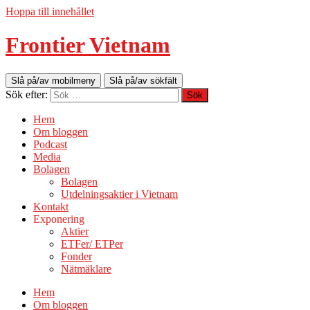
Hoppa till innehållet
Frontier Vietnam
Slå på/av mobilmeny
Slå på/av sökfält
Sök efter:
Hem
Om bloggen
Podcast
Media
Bolagen
Bolagen
Utdelningsaktier i Vietnam
Kontakt
Exponering
Aktier
ETFer/ ETPer
Fonder
Nätmäklare
Hem
Om bloggen