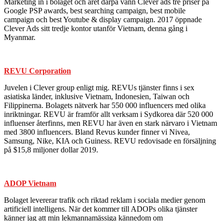
Marketing in i bolaget och året därpå vann Clever ads tre priser på
Google PSP awards, best searching campaign, best mobile
campaign och best Youtube & display campaign. 2017 öppnade
Clever Ads sitt tredje kontor utanför Vietnam, denna gång i
Myanmar.
REVU Corporation
Juvelen i Clever group enligt mig. REVUs tjänster finns i sex
asiatiska länder, inklusive Vietnam, Indonesien, Taiwan och
Filippinerna. Bolagets nätverk har 550 000 influencers med olika
inriktningar. REVU är framför allt verksam i Sydkorea där 520 000
influenser återfinns, men REVU har även en stark närvaro i Vietnam
med 3800 influencers. Bland Revus kunder finner vi Nivea,
Samsung, Nike, KIA och Guiness. REVU redovisade en försäljning
på $15,8 miljoner dollar 2019.
ADOP Vietnam
Bolaget levererar trafik och riktad reklam i sociala medier genom
artificiell intelligens. När det kommer till ADOPs olika tjänster
känner jag att min lekmannamässiga kännedom om