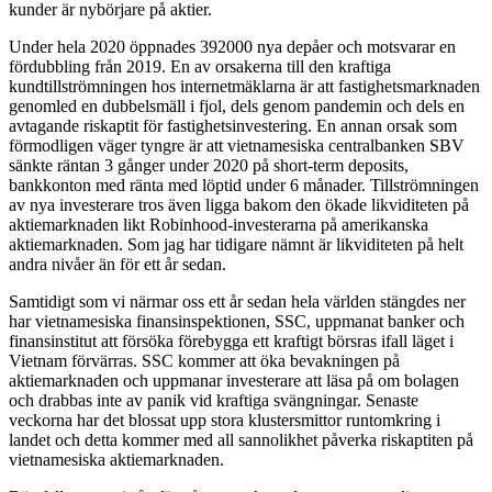
kunder är nybörjare på aktier.
Under hela 2020 öppnades 392000 nya depåer och motsvarar en
fördubbling från 2019. En av orsakerna till den kraftiga
kundtillströmningen hos internetmäklarna är att fastighetsmarknaden
genomled en dubbelsmäll i fjol, dels genom pandemin och dels en
avtagande riskaptit för fastighetsinvestering. En annan orsak som
förmodligen väger tyngre är att vietnamesiska centralbanken SBV
sänkte räntan 3 gånger under 2020 på short-term deposits,
bankkonton med ränta med löptid under 6 månader. Tillströmningen
av nya investerare tros även ligga bakom den ökade likviditeten på
aktiemarknaden likt Robinhood-investerarna på amerikanska
aktiemarknaden. Som jag har tidigare nämnt är
likviditeten på helt
andra nivåer
än för ett år sedan.
Samtidigt som vi närmar oss ett år sedan hela världen stängdes ner
har vietnamesiska finansinspektionen, SSC, uppmanat banker och
finansinstitut att försöka förebygga ett kraftigt börsras ifall läget i
Vietnam förvärras. SSC kommer att öka bevakningen på
aktiemarknaden och uppmanar investerare att läsa på om bolagen
och drabbas inte av panik vid kraftiga svängningar. Senaste
veckorna har det blossat upp stora klustersmittor runtomkring i
landet och detta kommer med all sannolikhet påverka riskaptiten på
vietnamesiska aktiemarknaden.