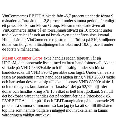
VinCommerces EBITDA ökade från -6,7 procent under de första 9
månaderna förra året till -2,8 procent under samma period i år enligt
ett pressutskick från Masan Group. Masan meddelade även att
VinCommerce siktar på en försäljningstillväxt på 10 procent under
tredje kvartalet i år och att nå break even under årets sista kvartal.
Hittills i år har VinCommerce registrerat en förlust på $10,3 miljoner
dollar samtidigt som försäljningen har ökat med 19,6 procent under
de första 9 månaderna.
Masan Consumer Corps
aktie handlas sedan februari i år på
UPCoM, den onoterade listan, med ett brett handelsintervall. Aktien
startade på VND 58689/aktie och föll kraftigt under sin första
handelsvecka till VND 39542 per aktie som lägst. Under den värsta
fasen av pandemin i mars handlades aktien kring VND 26600 /aktie
och har sedan dess repat sig tillbaka till senast VND 88900/ aktie. I
och med dagens kurs landar marknadsvärdet på $2,75 miljarder
dollar och handlas kring P/E 15 vilket är helt klart godkänt. Sett till
det bokförda värdet handlas det på technivåer hela Price-book x5.
EV/EBITDA landar på 10 och EBIT-marginalen på imponerade 25
procent så summa summarum så kan jag tycka att sett till tillväxten
top line som nämnts tidigare i inlägget mot nyckeltalen så känns
värderingen väldigt attraktiv.