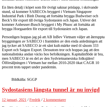
En liten detalj i köpet som för övrigt saknar prislapp, i skrivande
stund, så kommer SABECOs bryggeri i Vietnam Singapore
Industrial Park i Binh Duong att fortsätta brygga Budweiser och
Beck’s för export till övriga Sydostasien och Japan. Utöver det
kommer Anheuser-Busch bryggeri i My Phuoc att fortsätta att
brygga Hoegaarden för export till Sydostasien och Japan.
Personligen hoppas jag på att AB InBev Vietnam väljer att återuppta
bryggningen av SABECO i framtiden av den enda anledningen att
jag tycker att SABECO är ett sånt kult-märke med öl såsom 333
Export och Saigon Export. Dessutom tror och hoppas jag att den
nationalistiska andan väcks hos befolkningen. Kapitalinflöde är bra,
men SABECO är en del av den Sydvietnamesiska folksjälen!
Ölförsäljningen i Vietnam har mellan 2010-2020 ökat CAGR 10
procent trots tappet under pandemin.
Bildkälla: SGGP
Sydostasiens längsta tunnel är nu invigd
12 januari, 2021
/
Fredrik
/
2 kommentarer