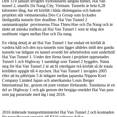
Den 11:e januari invigdes Sydostasiens längsta tunnel, Hai van
tunnel 2, utanför Da Nang City, Vietnam. Tunneln är hela 6,28
kilometer lång, har ett körfält i båda riktningarna och bakom
projektet står vietnamesiska Deo Ca Group som lyckades
färdigställa tunneln före deadline. Hai Van Tunnel 2
sammankopplar provinserna Thua Thien-Hue och Da Nang och är
tänkt att minska trafiken på Hai Van Tunnel 1 som är idag den
snabbaste vägen mellan Hue och Da nang.
En viktig detalj är att Hai Van Tunnel 1 har endast
ett
körfält åt
vardera håll och den nya tunneln som ligger alldeles intill den gamla
tunneln var tidigare en tunnel avsedd för arbetsfordon som underhöll
Hai Van Tunnel 1. Under den första fasen i projektet upprustades
Tunnel 1 och Highway 1 samtidigt som Tunnel 2 byggdes. Nästa
steg för Hai Van Tunnel 2 är att få ytterligare två körfält så de totala
körfälten uppgår till 4 stycken. Hai Van Tunnel 1 invigdes 2005
efter att ha påbörjats 5 år tidigare mellan japanska Nippon Koei
Company Limited Japan och amerikanska Louis Berger
International Inc. genom ett joint venture förfarande. Tunnlarna är en
del av Highway 1 och går genom det bergiga området Hai Van pass
som jag passerade med tåg i maj 2018.
2016 initierade transportministeriet Hai Van Tunnel 2 och kostnaden
för tunnelbygget uppgick till $310 miljoner dollar.