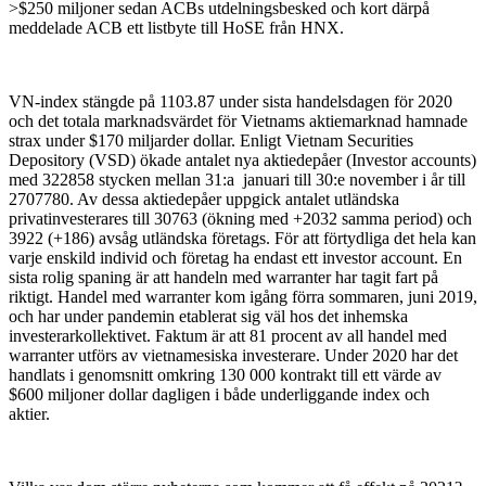
>$250 miljoner sedan ACBs utdelningsbesked och kort därpå
meddelade ACB ett listbyte till HoSE från HNX.
VN-index stängde på 1103.87 under sista handelsdagen för 2020
och det totala marknadsvärdet för Vietnams aktiemarknad hamnade
strax under $170 miljarder dollar. Enligt Vietnam Securities
Depository (VSD) ökade antalet nya aktiedepåer (Investor accounts)
med 322858 stycken mellan 31:a januari till 30:e november i år till
2707780. Av dessa aktiedepåer uppgick antalet utländska
privatinvesterares till 30763 (ökning med +2032 samma period) och
3922 (+186) avsåg utländska företags. För att förtydliga det hela kan
varje enskild individ och företag ha endast ett investor account. En
sista rolig spaning är att handeln med warranter har tagit fart på
riktigt. Handel med warranter kom igång förra sommaren, juni 2019,
och har under pandemin etablerat sig väl hos det inhemska
investerarkollektivet. Faktum är att 81 procent av all handel med
warranter utförs av vietnamesiska investerare. Under 2020 har det
handlats i genomsnitt omkring 130 000 kontrakt till ett värde av
$600 miljoner dollar dagligen i både underliggande index och
aktier.