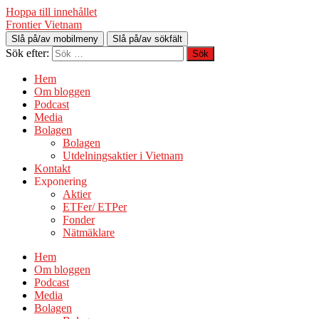
Hoppa till innehållet
Frontier Vietnam
Slå på/av mobilmeny
Slå på/av sökfält
Sök efter:
Hem
Om bloggen
Podcast
Media
Bolagen
Bolagen
Utdelningsaktier i Vietnam
Kontakt
Exponering
Aktier
ETFer/ ETPer
Fonder
Nätmäklare
Hem
Om bloggen
Podcast
Media
Bolagen