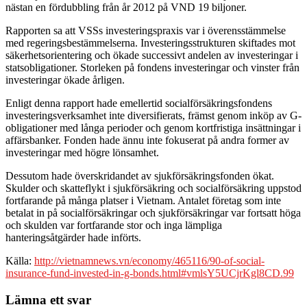
nästan en fördubbling från år 2012 på VND 19 biljoner.
Rapporten sa att VSSs investeringspraxis var i överensstämmelse
med regeringsbestämmelserna. Investeringsstrukturen skiftades mot
säkerhetsorientering och ökade successivt andelen av investeringar i
statsobligationer. Storleken på fondens investeringar och vinster från
investeringar ökade årligen.
Enligt denna rapport hade emellertid socialförsäkringsfondens
investeringsverksamhet inte diversifierats, främst genom inköp av G-
obligationer med långa perioder och genom kortfristiga insättningar i
affärsbanker. Fonden hade ännu inte fokuserat på andra former av
investeringar med högre lönsamhet.
Dessutom hade överskridandet av sjukförsäkringsfonden ökat.
Skulder och skatteflykt i sjukförsäkring och socialförsäkring uppstod
fortfarande på många platser i Vietnam. Antalet företag som inte
betalat in på socialförsäkringar och sjukförsäkringar var fortsatt höga
och skulden var fortfarande stor och inga lämpliga
hanteringsåtgärder hade införts.
Källa:
http://vietnamnews.vn/economy/465116/90-of-social-
insurance-fund-invested-in-g-bonds.html#vmlsY5UCjrKgl8CD.99
Lämna ett svar