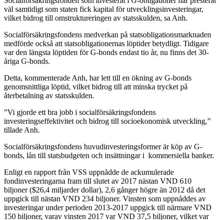
Socialförsäkringsfonden som investerat i G-obligationer har presterat
väl samtidigt som staten fick kapital för utvecklingsinvesteringar,
vilket bidrog till omstruktureringen av statsskulden, sa Anh.
Socialförsäkringsfondens medverkan på statsobligationsmarknaden
medförde också att statsobligationernas löptider betydligt. Tidigare
var den längsta löptiden för G-bonds endast tio år, nu finns det 30-
åriga G-bonds.
Detta, kommenterade Anh, har lett till en ökning av G-bonds
genomsnittliga löptid, vilket bidrog till att minska trycket på
återbetalning av statsskulden.
”Vi gjorde ett bra jobb i socialförsäkringsfondens
investeringseffektivitet och bidrog till socioekonomisk utveckling,”
tillade Anh.
Socialförsäkringsfondens huvudinvesteringsformer är köp av G-
bonds, lån till statsbudgeten och insättningar i kommersiella banker.
Enligt en rapport från VSS uppnådde de ackumulerade
fondinvesteringarna fram till slutet av 2017 nästan VND 610
biljoner ($26,4 miljarder dollar), 2,6 gånger högre än 2012 då det
uppgick till nästan VND 234 biljoner. Vinsten som uppnåddes av
investeringar under perioden 2013-2017 uppgick till närmare VND
150 biljoner, varav vinsten 2017 var VND 37,5 biljoner, vilket var