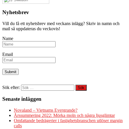
Nyhetsbrev
Vill du få ett nyhetsbrev med veckans inlägg? Skriv in namn och
mail så uppdateras du veckovis!
Name
Email
Sök efter:
Senaste inläggen
Novaland – Vietnams Evergrande?
Årssummering 2022: Mörka moln och några ljusglimtar
Omfattande bedrägerier i fastighetsbranschen utlöser margin
calls