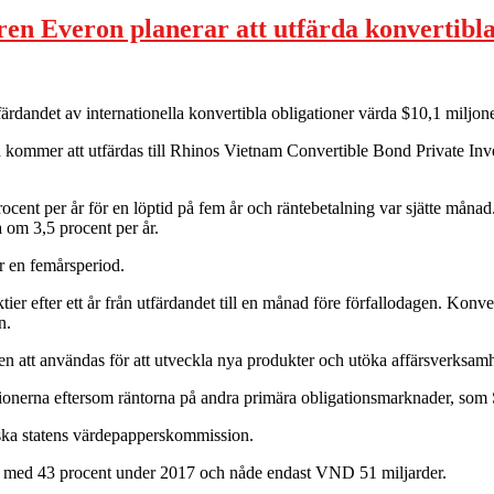
en Everon planerar att utfärda konvertibla 
rdandet av internationella konvertibla obligationer värda $10,1 miljon
h kommer att utfärdas till Rhinos Vietnam Convertible Bond Private I
ent per år för en löptid på fem år och räntebetalning var sjätte månad. 
 om 3,5 procent per år.
r en femårsperiod.
er efter ett år från utfärdandet till en månad före förfallodagen. Konver
n.
en att användas för att utveckla nya produkter och utöka affärsverksam
ationerna eftersom räntorna på andra primära obligationsmarknader, som
ka statens värdepapperskommission.
nk med 43 procent under 2017 och nåde endast VND 51 miljarder.