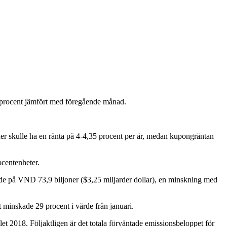
 procent jämfört med föregående månad.
ner skulle ha en ränta på 4-4,35 procent per år, medan kupongräntan
ocentenheter.
rde på VND 73,9 biljoner ($3,25 miljarder dollar), en minskning med
 minskade 29 procent i värde från januari.
t 2018. Följaktligen är det totala förväntade emissionsbeloppet för