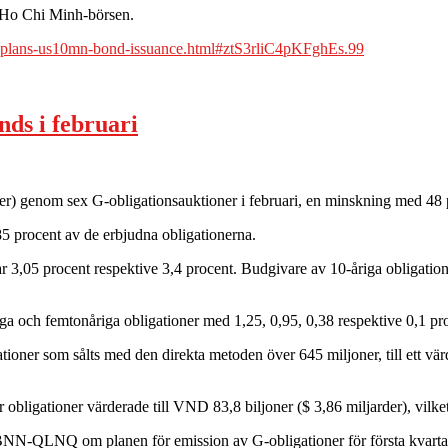
 Ho Chi Minh-börsen.
-plans-us10mn-bond-issuance.html#ztS3rliC4pKFghEs.99
nds i februari
) genom sex G-obligationsauktioner i februari, en minskning med 48
5 procent av de erbjudna obligationerna.
r 3,05 procent respektive 3,4 procent. Budgivare av 10-åriga obligatio
riga och femtonåriga obligationer med 1,25, 0,95, 0,38 respektive 0,1 pr
oner som sålts med den direkta metoden över 645 miljoner, till ett vä
ligationer värderade till VND 83,8 biljoner ($ 3,86 miljarder), vilket
KBNN-QLNQ om planen för emission av G-obligationer för första kvartale