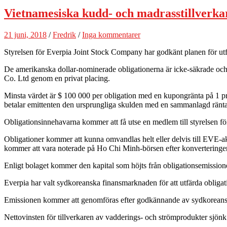
Vietnamesiska kudd- och madrasstillverkar
21 juni, 2018
/
Fredrik
/
Inga kommentarer
Styrelsen för Everpia Joint Stock Company har godkänt planen för utfä
De amerikanska dollar-nominerade obligationerna är icke-säkrade oc
Co. Ltd genom en privat placing.
Minsta värdet är $ 100 000 per obligation med en kupongränta på 1 proc
betalar emittenten den ursprungliga skulden med en sammanlagd ränta
Obligationsinnehavarna kommer att få utse en medlem till styrelsen fö
Obligationer kommer att kunna omvandlas helt eller delvis till EVE-akti
kommer att vara noterade på Ho Chi Minh-börsen efter konverteringe
Enligt bolaget kommer den kapital som höjts från obligationsemission
Everpia har valt sydkoreanska finansmarknaden för att utfärda oblig
Emissionen kommer att genomföras efter godkännande av sydkoreans
Nettovinsten för tillverkaren av vadderings- och strömprodukter sjö