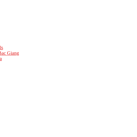
ls
 Bac Giang
a