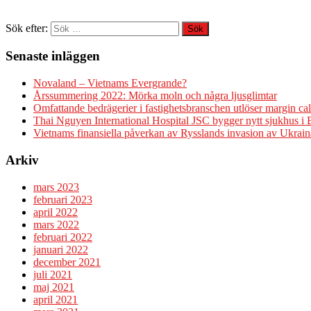
Sök efter:
Senaste inläggen
Novaland – Vietnams Evergrande?
Årssummering 2022: Mörka moln och några ljusglimtar
Omfattande bedrägerier i fastighetsbranschen utlöser margin cal
Thai Nguyen International Hospital JSC bygger nytt sjukhus i
Vietnams finansiella påverkan av Rysslands invasion av Ukrain
Arkiv
mars 2023
februari 2023
april 2022
mars 2022
februari 2022
januari 2022
december 2021
juli 2021
maj 2021
april 2021