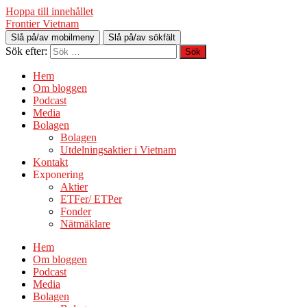
Hoppa till innehållet
Frontier Vietnam
Slå på/av mobilmeny
Slå på/av sökfält
Sök efter:
Hem
Om bloggen
Podcast
Media
Bolagen
Bolagen
Utdelningsaktier i Vietnam
Kontakt
Exponering
Aktier
ETFer/ ETPer
Fonder
Nätmäklare
Hem
Om bloggen
Podcast
Media
Bolagen