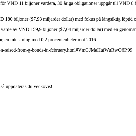
 för VND 11 biljoner vardera, 30-åriga obligationer uppgår till VND 8 b
 180 biljoner ($7,93 miljarder dollar) med fokus på långsiktig löptid o
tt värde av VND 159,9 biljoner ($7,04 miljarder dollar) med en genomsnit
 år, en minskning med 0,2 procentenheter mot 2016.
llion-raised-from-g-bonds-in-february.html#VmGJMaHafWuRwO6P.99
 så uppdateras du veckovis!