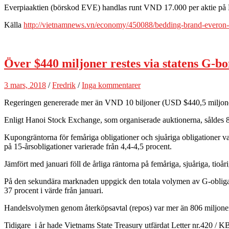
Everpiaaktien (börskod EVE) handlas runt VND 17.000 per aktie på
Källa
http://vietnamnews.vn/economy/450088/bedding-brand-everon
Över $440 miljoner restes via statens G-bo
3 mars, 2018
/
Fredrik
/
Inga kommentarer
Regeringen genererade mer än VND 10 biljoner (USD $440,5 miljoner
Enligt Hanoi Stock Exchange, som organiserade auktionerna, såldes 8
Kupongräntorna för femåriga obligationer och sjuåriga obligationer va
på 15-årsobligationer varierade från 4,4-4,5 procent.
Jämfört med januari föll de årliga räntorna på femåriga, sjuåriga, tioå
På den sekundära marknaden uppgick den totala volymen av G-obligati
37 procent i värde från januari.
Handelsvolymen genom återköpsavtal (repos) var mer än 806 miljoner ob
Tidigare i år hade Vietnams State Treasury utfärdat Letter nr.420 / 