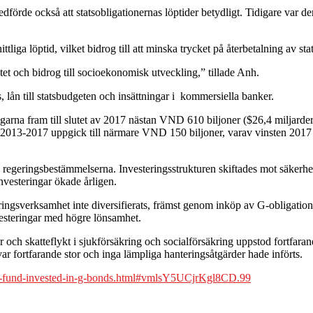
rde också att statsobligationernas löptider betydligt. Tidigare var den 
iga löptid, vilket bidrog till att minska trycket på återbetalning av sta
itet och bidrog till socioekonomisk utveckling,” tillade Anh.
lån till statsbudgeten och insättningar i kommersiella banker.
rna fram till slutet av 2017 nästan VND 610 biljoner ($26,4 miljarder
 2013-2017 uppgick till närmare VND 150 biljoner, varav vinsten 2017 v
regeringsbestämmelserna. Investeringsstrukturen skiftades mot säkerhet
investeringar ökade årligen.
ringsverksamhet inte diversifierats, främst genom inköp av G-obligation
vesteringar med högre lönsamhet.
ch skatteflykt i sjukförsäkring och socialförsäkring uppstod fortfarand
ar fortfarande stor och inga lämpliga hanteringsåtgärder hade införts.
ce-fund-invested-in-g-bonds.html#vmlsY5UCjrKgl8CD.99