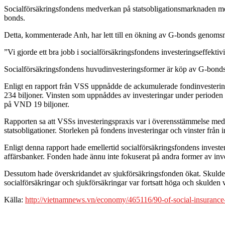
Socialförsäkringsfondens medverkan på statsobligationsmarknaden medfö
bonds.
Detta, kommenterade Anh, har lett till en ökning av G-bonds genomsnittl
”Vi gjorde ett bra jobb i socialförsäkringsfondens investeringseffektiv
Socialförsäkringsfondens huvudinvesteringsformer är köp av G-bonds, 
Enligt en rapport från VSS uppnådde de ackumulerade fondinvesteringa
234 biljoner. Vinsten som uppnåddes av investeringar under perioden
på VND 19 biljoner.
Rapporten sa att VSSs investeringspraxis var i överensstämmelse med 
statsobligationer. Storleken på fondens investeringar och vinster från 
Enligt denna rapport hade emellertid socialförsäkringsfondens investe
affärsbanker. Fonden hade ännu inte fokuserat på andra former av in
Dessutom hade överskridandet av sjukförsäkringsfonden ökat. Skulder o
socialförsäkringar och sjukförsäkringar var fortsatt höga och skulden v
Källa:
http://vietnamnews.vn/economy/465116/90-of-social-insuran