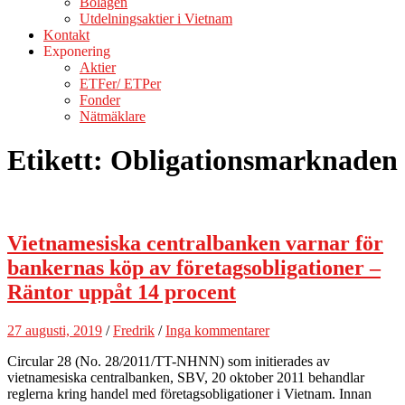
Bolagen
Utdelningsaktier i Vietnam
Kontakt
Exponering
Aktier
ETFer/ ETPer
Fonder
Nätmäklare
Etikett:
Obligationsmarknaden
Vietnamesiska centralbanken varnar för
bankernas köp av företagsobligationer –
Räntor uppåt 14 procent
27 augusti, 2019
/
Fredrik
/
Inga kommentarer
Circular 28 (No. 28/2011/TT-NHNN) som initierades av
vietnamesiska centralbanken, SBV, 20 oktober 2011 behandlar
reglerna kring handel med företagsobligationer i Vietnam. Innan