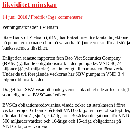
likviditet minskar
14 juni, 2018
/
Fredrik
/
Inga kommentarer
Penningmarknaden i Vietnam
State Bank of Vietnam (SBV) har fortsatt med tre kontantinjektioner
på penningmarknaden i tre på varandra följande veckor för att stödja
banksystemets likviditet.
Enligt den senaste rapporten från Bao Viet Securities Company
(BVSC) gällande obligationsmarknaden pumpades VND 36,74
biljoner ($1,61 miljarder) kontinuerligt till marknaden förra veckan.
Under de två föregående veckorna har SBV pumpat in VND 3,4
biljoner till marknaden.
Draget från SBV visar att banksystemets likviditet inte är lika rikligt
som tidigare, sa BVSC-analytiker.
BVSCs obligationsredovisning visade också att statskassan i förra
veckan erbjöd G-bonds på totalt VND 6 biljoner med olika löptider,
däribland fem år, sju år, 20-åriga och 30-åriga obligationer för VND
500 miljarder vardera och 10-åriga och 15-åriga obligationer på
VND 2 biljoner vardera.