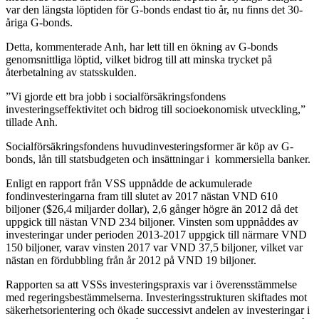
var den längsta löptiden för G-bonds endast tio år, nu finns det 30-
åriga G-bonds.
Detta, kommenterade Anh, har lett till en ökning av G-bonds
genomsnittliga löptid, vilket bidrog till att minska trycket på
återbetalning av statsskulden.
”Vi gjorde ett bra jobb i socialförsäkringsfondens
investeringseffektivitet och bidrog till socioekonomisk utveckling,”
tillade Anh.
Socialförsäkringsfondens huvudinvesteringsformer är köp av G-
bonds, lån till statsbudgeten och insättningar i kommersiella banker.
Enligt en rapport från VSS uppnådde de ackumulerade
fondinvesteringarna fram till slutet av 2017 nästan VND 610
biljoner ($26,4 miljarder dollar), 2,6 gånger högre än 2012 då det
uppgick till nästan VND 234 biljoner. Vinsten som uppnåddes av
investeringar under perioden 2013-2017 uppgick till närmare VND
150 biljoner, varav vinsten 2017 var VND 37,5 biljoner, vilket var
nästan en fördubbling från år 2012 på VND 19 biljoner.
Rapporten sa att VSSs investeringspraxis var i överensstämmelse
med regeringsbestämmelserna. Investeringsstrukturen skiftades mot
säkerhetsorientering och ökade successivt andelen av investeringar i