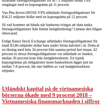
utfärdade företagsobligationer för $17,1 miljoner dollar i två
omgångar med en kupongränta på 11 procent.
Van Phu-Invest (HOSE:VPI) utfärdade företagsobligationer för
$34.21 miljoner dollar med en kupongränta på 12 procent.
Så vad kommer att hända när bankerna tvingas att sluta tanka
företagsobligationer från främst fastighetsbolag? Lämnar den frågan
obesvarad.
Enligt Hanoi Stock Exchange utfärdades företagsobligationer för
totalt $3,86 miljarder dollar bara under första halvåret i år. Detta är
en ökning med hela 34 procent från samma period året innan. 42
procent av dessa företagsobligationer var utfärdade av banker,
medan 30 procent kom från fastighetssektorn. En typisk
kupongräntan på obligationer inom banksektorn ligger just nu
mellan 7-8 procent, lite mer hälften av vad fastighetssektorn
erbjuder.
Utländskt kapital på de vietnamesiska
börserna ökade med 9 procent 2018 –
Vietnamesiska finansmarknaden i siffror