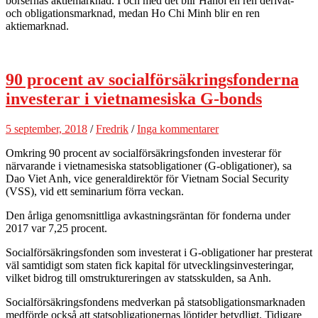
börsernas aktiemarknad. I och med det blir Hanoi en ren derivat-
och obligationsmarknad, medan Ho Chi Minh blir en ren
aktiemarknad.
90 procent av socialförsäkringsfonderna
investerar i vietnamesiska G-bonds
5 september, 2018
/
Fredrik
/
Inga kommentarer
Omkring 90 procent av socialförsäkringsfonden investerar för
närvarande i vietnamesiska statsobligationer (G-obligationer), sa
Dao Viet Anh, vice generaldirektör för Vietnam Social Security
(VSS), vid ett seminarium förra veckan.
Den årliga genomsnittliga avkastningsräntan för fonderna under
2017 var 7,25 procent.
Socialförsäkringsfonden som investerat i G-obligationer har presterat
väl samtidigt som staten fick kapital för utvecklingsinvesteringar,
vilket bidrog till omstruktureringen av statsskulden, sa Anh.
Socialförsäkringsfondens medverkan på statsobligationsmarknaden
medförde också att statsobligationernas löptider betydligt. Tidigare