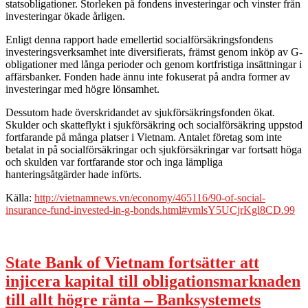
statsobligationer. Storleken på fondens investeringar och vinster från
investeringar ökade årligen.
Enligt denna rapport hade emellertid socialförsäkringsfondens
investeringsverksamhet inte diversifierats, främst genom inköp av G-
obligationer med långa perioder och genom kortfristiga insättningar i
affärsbanker. Fonden hade ännu inte fokuserat på andra former av
investeringar med högre lönsamhet.
Dessutom hade överskridandet av sjukförsäkringsfonden ökat.
Skulder och skatteflykt i sjukförsäkring och socialförsäkring uppstod
fortfarande på många platser i Vietnam. Antalet företag som inte
betalat in på socialförsäkringar och sjukförsäkringar var fortsatt höga
och skulden var fortfarande stor och inga lämpliga
hanteringsåtgärder hade införts.
Källa:
http://vietnamnews.vn/economy/465116/90-of-social-
insurance-fund-invested-in-g-bonds.html#vmlsY5UCjrKgl8CD.99
State Bank of Vietnam fortsätter att
injicera kapital till obligationsmarknaden
till allt högre ränta – Banksystemets