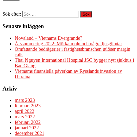
Sök efter:
Senaste inläggen
Novaland – Vietnams Evergrande?
Årssummering 2022: Mörka moln och några ljusglimtar
Omfattande bedrägerier i fastighetsbranschen utlöser margin
calls
Thai Nguyen International Hospital JSC bygger nytt sjukhus i
Bac Giang
Vietnams finansiella påverkan av Rysslands invasion av
Ukraina
Arkiv
mars 2023
februari 2023
april 2022
mars 2022
februari 2022
januari 2022
december 2021