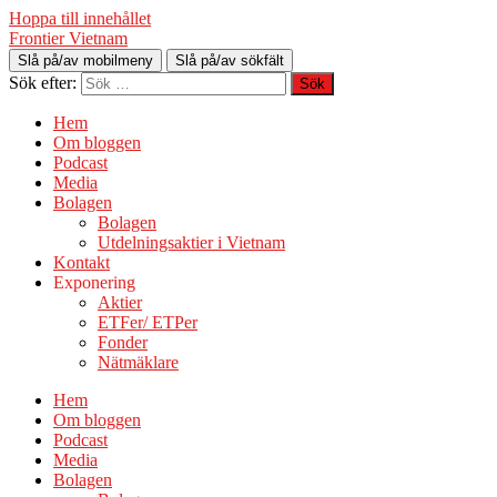
Hoppa till innehållet
Frontier Vietnam
Slå på/av mobilmeny
Slå på/av sökfält
Sök efter:
Hem
Om bloggen
Podcast
Media
Bolagen
Bolagen
Utdelningsaktier i Vietnam
Kontakt
Exponering
Aktier
ETFer/ ETPer
Fonder
Nätmäklare
Hem
Om bloggen
Podcast
Media
Bolagen