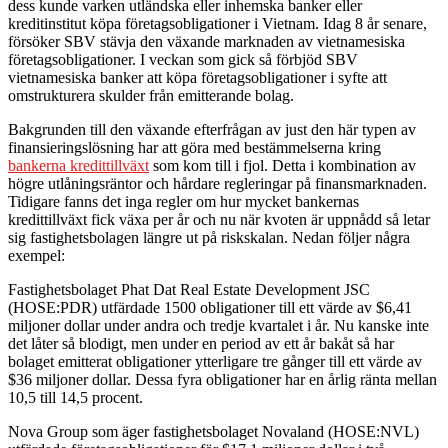
dess kunde varken utländska eller inhemska banker eller
kreditinstitut köpa företagsobligationer i Vietnam. Idag 8 år senare,
försöker SBV stävja den växande marknaden av vietnamesiska
företagsobligationer. I veckan som gick så förbjöd SBV
vietnamesiska banker att köpa företagsobligationer i syfte att
omstrukturera skulder från emitterande bolag.
Bakgrunden till den växande efterfrågan av just den här typen av
finansieringslösning har att göra med bestämmelserna kring
bankerna kredittillväxt
som kom till i fjol. Detta i kombination av
högre utlåningsräntor och hårdare regleringar på finansmarknaden.
Tidigare fanns det inga regler om hur mycket bankernas
kredittillväxt fick växa per år och nu när kvoten är uppnådd så letar
sig fastighetsbolagen längre ut på riskskalan. Nedan följer några
exempel:
Fastighetsbolaget Phat Dat Real Estate Development JSC
(HOSE:PDR) utfärdade 1500 obligationer till ett värde av $6,41
miljoner dollar under andra och tredje kvartalet i år. Nu kanske inte
det låter så blodigt, men under en period av ett år bakåt så har
bolaget emitterat obligationer ytterligare tre gånger till ett värde av
$36 miljoner dollar. Dessa fyra obligationer har en årlig ränta mellan
10,5 till 14,5 procent.
Nova Group som äger fastighetsbolaget Novaland (HOSE:NVL)