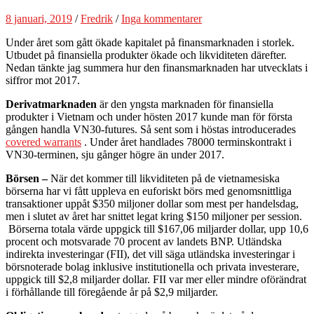
8 januari, 2019
/
Fredrik
/
Inga kommentarer
Under året som gått ökade kapitalet på finansmarknaden i storlek.
Utbudet på finansiella produkter ökade och likviditeten därefter.
Nedan tänkte jag summera hur den finansmarknaden har utvecklats i
siffror mot 2017.
Derivatmarknaden
är den yngsta marknaden för finansiella
produkter i Vietnam och under hösten 2017 kunde man för första
gången handla VN30-futures. Så sent som i höstas introducerades
covered warrants
. Under året handlades 78000 terminskontrakt i
VN30-terminen, sju gånger högre än under 2017.
Börsen –
När det kommer till likviditeten på de vietnamesiska
börserna har vi fått uppleva en euforiskt börs med genomsnittliga
transaktioner uppåt $350 miljoner dollar som mest per handelsdag,
men i slutet av året har snittet legat kring $150 miljoner per session.
Börserna totala värde uppgick till $167,06 miljarder dollar, upp 10,6
procent och motsvarade 70 procent av landets BNP. Utländska
indirekta investeringar (FII), det vill säga utländska investeringar i
börsnoterade bolag inklusive institutionella och privata investerare,
uppgick till $2,8 miljarder dollar. FII var mer eller mindre oförändrat
i förhållande till föregående år på $2,9 miljarder.