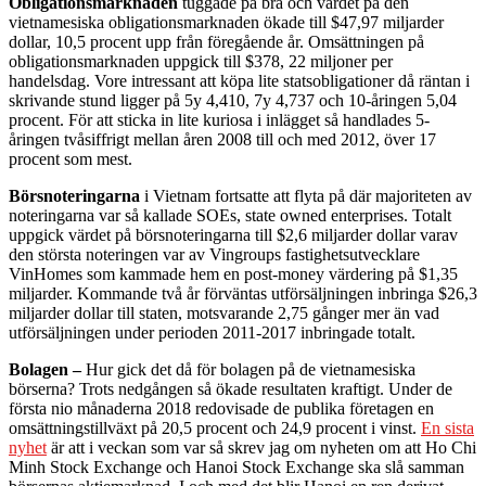
Obligationsmarknaden
tuggade på bra och värdet på den
vietnamesiska obligationsmarknaden ökade till $47,97 miljarder
dollar, 10,5 procent upp från föregående år. Omsättningen på
obligationsmarknaden uppgick till $378, 22 miljoner per
handelsdag. Vore intressant att köpa lite statsobligationer då räntan i
skrivande stund ligger på 5y 4,410, 7y 4,737 och 10-åringen 5,04
procent. För att sticka in lite kuriosa i inlägget så handlades 5-
åringen tvåsiffrigt mellan åren 2008 till och med 2012, över 17
procent som mest.
Börsnoteringarna
i Vietnam fortsatte att flyta på där majoriteten av
noteringarna var så kallade SOEs, state owned enterprises. Totalt
uppgick värdet på börsnoteringarna till $2,6 miljarder dollar varav
den största noteringen var av Vingroups fastighetsutvecklare
VinHomes som kammade hem en post-money värdering på $1,35
miljarder. Kommande två år förväntas utförsäljningen inbringa $26,3
miljarder dollar till staten, motsvarande 2,75 gånger mer än vad
utförsäljningen under perioden 2011-2017 inbringade totalt.
Bolagen –
Hur gick det då för bolagen på de vietnamesiska
börserna? Trots nedgången så ökade resultaten kraftigt. Under de
första nio månaderna 2018 redovisade de publika företagen en
omsättningstillväxt på 20,5 procent och 24,9 procent i vinst.
En sista
nyhet
är att i veckan som var så skrev jag om nyheten om att Ho Chi
Minh Stock Exchange och Hanoi Stock Exchange ska slå samman