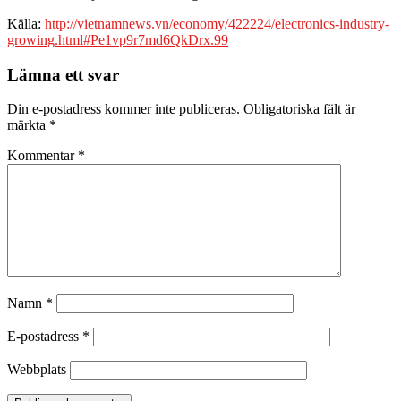
Källa:
http://vietnamnews.vn/economy/422224/electronics-industry-
growing.html#Pe1vp9r7md6QkDrx.99
Lämna ett svar
Din e-postadress kommer inte publiceras.
Obligatoriska fält är
märkta
*
Kommentar
*
Namn
*
E-postadress
*
Webbplats