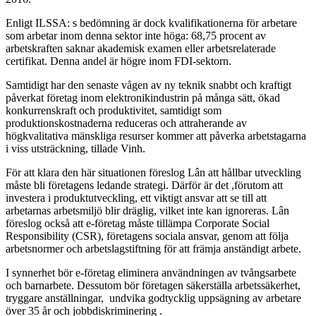
Enligt ILSSA: s bedömning är dock kvalifikationerna för arbetare
som arbetar inom denna sektor inte höga: 68,75 procent av
arbetskraften saknar akademisk examen eller arbetsrelaterade
certifikat. Denna andel är högre inom FDI-sektorn.
Samtidigt har den senaste vågen av ny teknik snabbt och kraftigt
påverkat företag inom elektronikindustrin på många sätt, ökad
konkurrenskraft och produktivitet, samtidigt som
produktionskostnaderna reduceras och attraherande av
högkvalitativa mänskliga resurser kommer att påverka arbetstagarna
i viss utsträckning, tillade Vinh.
För att klara den här situationen föreslog Lân att hållbar utveckling
måste bli företagens ledande strategi. Därför är det ,förutom att
investera i produktutveckling, ett viktigt ansvar att se till att
arbetarnas arbetsmiljö blir dräglig, vilket inte kan ignoreras. Lân
föreslog också att e-företag måste tillämpa Corporate Social
Responsibility (CSR), företagens sociala ansvar, genom att följa
arbetsnormer och arbetslagstiftning för att främja anständigt arbete.
I synnerhet bör e-företag eliminera användningen av tvångsarbete
och barnarbete. Dessutom bör företagen säkerställa arbetssäkerhet,
tryggare anställningar, undvika godtycklig uppsägning av arbetare
över 35 år och jobbdiskriminering .