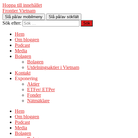
Hoppa till innehållet
Frontier Vietnam
Slå på/av mobilmeny
Slå på/av sökfält
Sök efter:
Hem
Om bloggen
Podcast
Media
Bolagen
Bolagen
Utdelningsaktier i Vietnam
Kontakt
Exponering
Aktier
ETFer/ ETPer
Fonder
Nätmäklare
Hem
Om bloggen
Podcast
Media
Bolagen