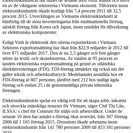
Elektronikindustrin har under de senaste åren vuxit snabbt och blivit
en av de viktigaste sektorerna i Vietnams ekonomi. Tillväxten inom
elektronikindustrin ökade kraftigt från 7,4 procent 2011 till 32,5
procent 2015. Utvecklingen av Vietnams elektronikindustri är
hänförlig till de stora investeringarna från multinationella företag,
särskilt företag från Korea och Japan, inom området för tillverkning
av elektroniska komponenter.
Enligt Vinh är elektronik den största exportsektorn i Vietnam.
Sektorns exportomsättning har ökat från $22,9 miljarder år 2012 till
över $71 miljarder 2017. Den är nu 2,5 gånger och fem gånger
större än textil- och skosektorerna. Av totalen är 95 procent av
landets elektroniska exportomsättning på grund av utländska
direktinvesteringar (FDI). FDI-företag utmärker sig också när det
gäller teknik och arbetskraftstryck: Medelantalet anställda hos ett
FDI-företag är 807 personer, jämfört med 212 hos statligt ägda
företag och endast 25 i de genomsnittliga privata inhemska
företagen.
Elektronikindustrin spelar en viktig roll för att skapa jobb, inkomst
och utveckla mänskliga resurser för Vietnam, säger Chử Thị Lân,
ILSSA: s chef för Centrum för miljö och arbetsvillkor. Under de
senaste 10 åren har antalet e-företag ökat avsevärt, från 307 företag
2006 till 1 165 företag 2015. Dessutom ökade arbetarna inom
elektronikindustrin från 141 780 personer 2009 till 453 181 personer
2016.