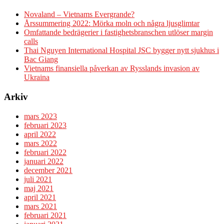
Novaland – Vietnams Evergrande?
Årssummering 2022: Mörka moln och några ljusglimtar
Omfattande bedrägerier i fastighetsbranschen utlöser margin
calls
Thai Nguyen International Hospital JSC bygger nytt sjukhus i
Bac Giang
Vietnams finansiella påverkan av Rysslands invasion av
Ukraina
Arkiv
mars 2023
februari 2023
april 2022
mars 2022
februari 2022
januari 2022
december 2021
juli 2021
maj 2021
april 2021
mars 2021
februari 2021