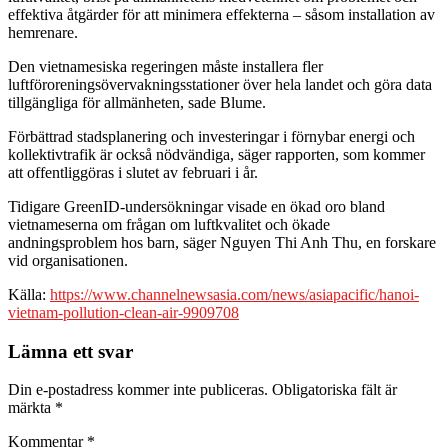
effektiva åtgärder för att minimera effekterna – såsom installation av
hemrenare.
Den vietnamesiska regeringen måste installera fler
luftföroreningsövervakningsstationer över hela landet och göra data
tillgängliga för allmänheten, sade Blume.
Förbättrad stadsplanering och investeringar i förnybar energi och
kollektivtrafik är också nödvändiga, säger rapporten, som kommer
att offentliggöras i slutet av februari i år.
Tidigare GreenID-undersökningar visade en ökad oro bland
vietnameserna om frågan om luftkvalitet och ökade
andningsproblem hos barn, säger Nguyen Thi Anh Thu, en forskare
vid organisationen.
Källa:
https://www.channelnewsasia.com/news/asiapacific/hanoi-
vietnam-pollution-clean-air-9909708
Lämna ett svar
Din e-postadress kommer inte publiceras.
Obligatoriska fält är
märkta
*
Kommentar
*