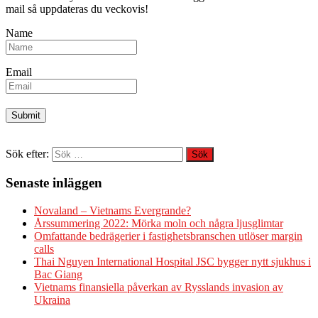
mail så uppdateras du veckovis!
Name
Email
Sök efter:
Senaste inläggen
Novaland – Vietnams Evergrande?
Årssummering 2022: Mörka moln och några ljusglimtar
Omfattande bedrägerier i fastighetsbranschen utlöser margin
calls
Thai Nguyen International Hospital JSC bygger nytt sjukhus i
Bac Giang
Vietnams finansiella påverkan av Rysslands invasion av
Ukraina