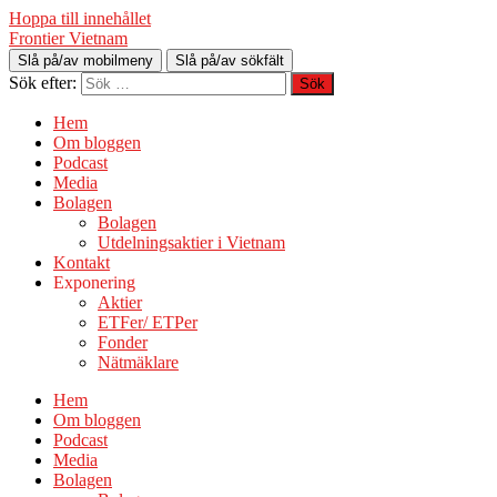
Hoppa till innehållet
Frontier Vietnam
Slå på/av mobilmeny
Slå på/av sökfält
Sök efter:
Hem
Om bloggen
Podcast
Media
Bolagen
Bolagen
Utdelningsaktier i Vietnam
Kontakt
Exponering
Aktier
ETFer/ ETPer
Fonder
Nätmäklare
Hem
Om bloggen
Podcast
Media
Bolagen