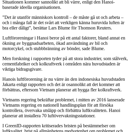
Situationen kommer sannolikt att bli värre, enligt den Hanoi-
baserade ideella organisationen.
”Det är utanför människors kontroll – de måste gå ut och arbeta –
och i många fall är det svårt att verkligen känna huruvida luften är
bra eller dåligt”, berättar Lars Blume för Thomson Reuters.
Luftföroreningar i Hanoi beror på ett antal faktorer, bland annat en
ökning av byggnadsarbeten, ökad användning av bil och
motorcykel, och stubbbränning av bönder, sade Blume.
Men forskning i rapporten tyder på att stora industrier, som stålverk,
cementfabriker och kolkraftverk i områden nära huvudstaden är
viktiga bidragsgivare.
Hanois luftförorening är nu värre än den indonesiska huvudstaden
Jakarta enligt rapporten och det är osannolikt att det kommer att
förbättras, eftersom Vietnam planerar att bygga fler kolkraftverk.
Vietnams regering bekräftar problemet, i mitten av 2016 lanserade
Vietnams regering en nationell handlingsplan för att försöka
kontrollera, övervaka utsläpp och förbättra luftkvaliteten. Hanoi
planerar att installera 70 luftövervakningsstationer.
I GreenID-rapporten kritiserades bristen på bestämmelser om
luftkvalitet, brist på allmänhetens medvetenhet om problemet och