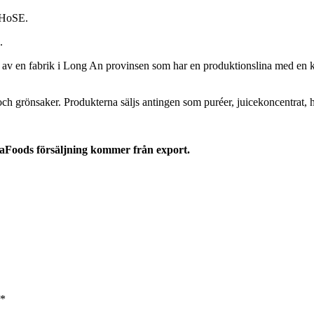
å HoSE.
n.
av en fabrik i Long An provinsen som har en produktionslina med en kap
och grönsaker. Produkterna säljs antingen som puréer, juicekoncentrat, h
 NaFoods försäljning kommer från export.
*