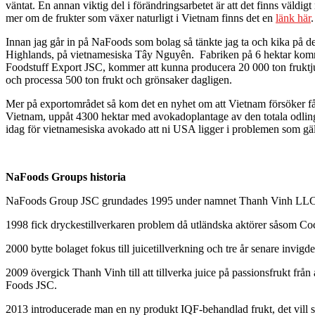
väntat. En annan viktig del i förändringsarbetet är att det finns väld
mer om de frukter som växer naturligt i Vietnam finns det en
länk här
.
Innan jag går in på NaFoods som bolag så tänkte jag ta och kika på de
Highlands, på vietnamesiska Tây Nguyên. Fabriken på 6 hektar komme
Foodstuff Export JSC, kommer att kunna producera 20 000 ton fruktjuic
och processa 500 ton frukt och grönsaker dagligen.
Mer på exportområdet så kom det en nyhet om att Vietnam försöker få t
Vietnam, uppåt 4300 hektar med avokadoplantage av den totala odlingen
idag för vietnamesiska avokado att ni USA ligger i problemen som gä
NaFoods Groups historia
NaFoods Group JSC grundades 1995 under namnet Thanh Vinh LLC. Fö
1998 fick dryckestillverkaren problem då utländska aktörer såsom Co
2000 bytte bolaget fokus till juicetillverkning och tre år senare invi
2009 övergick Thanh Vinh till att tillverka juice på passionsfrukt fr
Foods JSC.
2013 introducerade man en ny produkt IQF-behandlad frukt, det vill säg