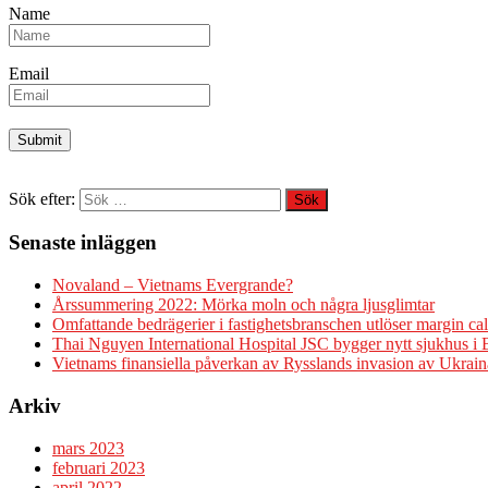
Name
Email
Sök efter:
Senaste inläggen
Novaland – Vietnams Evergrande?
Årssummering 2022: Mörka moln och några ljusglimtar
Omfattande bedrägerier i fastighetsbranschen utlöser margin cal
Thai Nguyen International Hospital JSC bygger nytt sjukhus i
Vietnams finansiella påverkan av Rysslands invasion av Ukrain
Arkiv
mars 2023
februari 2023
april 2022