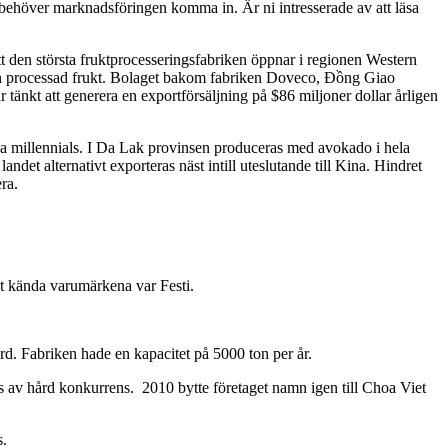
r behöver marknadsföringen komma in. Är ni intresserade av att läsa
t den största fruktprocesseringsfabriken öppnar i regionen Western
ton processad frukt. Bolaget bakom fabriken Doveco, Đồng Giao
tänkt att generera en exportförsäljning på $86 miljoner dollar årligen
ska millennials. I Da Lak provinsen produceras med avokado i hela
et alternativt exporteras näst intill uteslutande till Kina. Hindret
ra.
t kända varumärkena var Festi.
ard. Fabriken hade en kapacitet på 5000 ton per år.
ts av hård konkurrens. 2010 bytte företaget namn igen till Choa Viet
s.