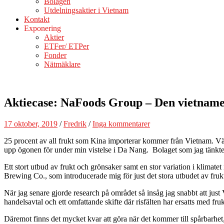
Bolagen
Utdelningsaktier i Vietnam
Kontakt
Exponering
Aktier
ETFer/ ETPer
Fonder
Nätmäklare
Aktiecase: NaFoods Group – Den vietname
17 oktober, 2019
/
Fredrik
/
Inga kommentarer
25 procent av all frukt som Kina importerar kommer från Vietnam. Värd
upp ögonen för under min vistelse i Da Nang. Bolaget som jag tänkte 
Ett stort utbud av frukt och grönsaker samt en stor variation i klimatet
Brewing Co., som introducerade mig för just det stora utbudet av fruk
När jag senare gjorde research på området så insåg jag snabbt att just 
handelsavtal och ett omfattande skifte där risfälten har ersatts med f
Däremot finns det mycket kvar att göra när det kommer till spårbarhet, 