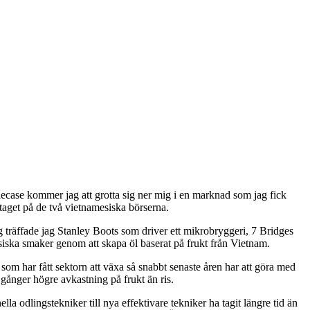
iecase kommer jag att grotta sig ner mig i en marknad som jag fick
aget på de två vietnamesiska börserna.
Nang träffade jag Stanley Boots som driver ett mikrobryggeri, 7 Bridges
esiska smaker genom att skapa öl baserat på frukt från Vietnam.
 som har fått sektorn att växa så snabbt senaste åren har att göra med
 8 gånger högre avkastning
på frukt än ris.
a odlingstekniker till nya effektivare tekniker ha tagit längre tid än