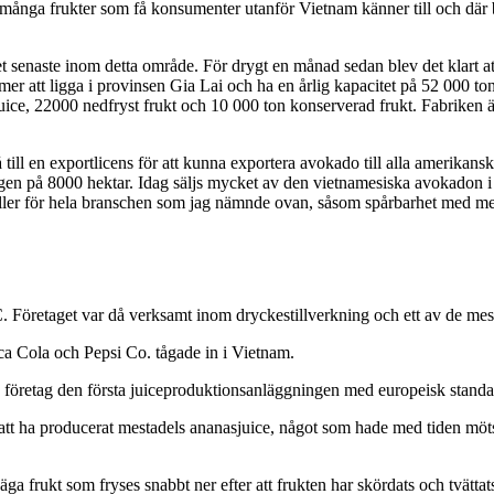
igt många frukter som få konsumenter utanför Vietnam känner till och dä
t senaste inom detta område. För drygt en månad sedan blev det klart at
r att ligga i provinsen Gia Lai och ha en årlig kapacitet på 52 000 
e, 22000 nedfryst frukt och 10 000 ton konserverad frukt. Fabriken är 
ill en exportlicens för att kunna exportera avokado till alla amerikan
 på 8000 hektar. Idag säljs mycket av den vietnamesiska avokadon i land
ller för hela branschen som jag nämnde ovan, såsom spårbarhet med me
retaget var då verksamt inom dryckestillverkning och ett av de mes
ca Cola och Pepsi Co. tågade in i Vietnam.
gde företag den första juiceproduktionsanläggningen med europeisk stand
ån att ha producerat mestadels ananasjuice, något som hade med tiden mö
a frukt som fryses snabbt ner efter att frukten har skördats och tvättat