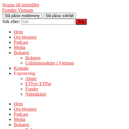
Hoppa till innehållet
Frontier Vietnam
Slå på/av mobilmeny
Slå på/av sökfält
Sök efter:
Hem
Om bloggen
Podcast
Media
Bolagen
Bolagen
Utdelningsaktier i Vietnam
Kontakt
Exponering
Aktier
ETFer/ ETPer
Fonder
Nätmäklare
Hem
Om bloggen
Podcast
Media
Bolagen