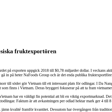
siska fruktexportören
et på exporten uppgick 2018 till $0,78 miljarder dollar. I veckans akt
gå in på heter NaFoods Group och är det enda publika fruktexportföret
 norr till söder gör Vietnam till ett intressant plats för odlingar. I Da 
t som finns i Vietnam. Deras bryggeri fokuserar på att ta fram vietnam
Vietnam har en väldigt fin potential att bli en viktig exportmarknad. Det
ruktodlingar. Faktum är att avkastningen per odlad hektar mark ger
4 till
jämn kvalité framför kvantitet. Dessutom har övergången från traditionell