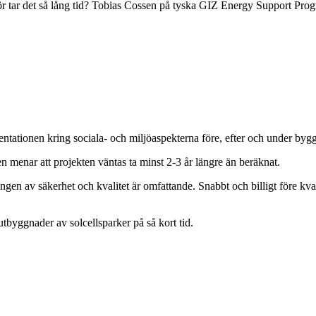
ör tar det så lång tid? Tobias Cossen på tyska GIZ Energy Support Pr
ntationen kring sociala- och miljöaspekterna före, efter och under byg
en menar att projekten väntas ta minst 2-3 år längre än beräknat.
gen av säkerhet och kvalitet är omfattande. Snabbt och billigt före kval
 utbyggnader av solcellsparker på så kort tid.