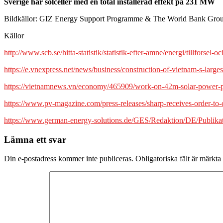
Sverige har solceller med en total installerad effekt på 231 MW
Bildkällor: GIZ Energy Support Programme & The World Bank Gro
Källor
http://www.scb.se/hitta-statistik/statistik-efter-amne/energi/tillforse
https://e.vnexpress.net/news/business/construction-of-vietnam-s-large
https://vietnamnews.vn/economy/465909/work-on-42m-solar-power-
https://www.pv-magazine.com/press-releases/sharp-receives-order-to-
https://www.german-energy-solutions.de/GES/Redaktion/DE/Publikat
Lämna ett svar
Din e-postadress kommer inte publiceras.
Obligatoriska fält är märkta