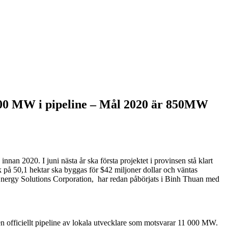
 000 MW i pipeline – Mål 2020 är 850MW
an 2020. I juni nästa år ska första projektet i provinsen stå klart
på 50,1 hektar ska byggas för $42 miljoner dollar och väntas
 Energy Solutions Corporation, har redan påbörjats i Binh Thuan med
n officiellt pipeline av lokala utvecklare som motsvarar 11 000 MW.