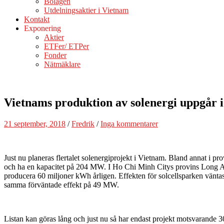
Bolagen
Utdelningsaktier i Vietnam
Kontakt
Exponering
Aktier
ETFer/ ETPer
Fonder
Nätmäklare
Vietnams produktion av solenergi uppgår 
21 september, 2018
/
Fredrik
/
Inga kommentarer
Just nu planeras flertalet solenergiprojekt i Vietnam. Bland annat i 
och ha en kapacitet på 204 MW. I Ho Chi Minh Citys provins Long An 
producera 60 miljoner kWh årligen. Effekten för solcellsparken vänt
samma förväntade effekt på 49 MW.
Listan kan göras lång och just nu så har endast projekt motsvarande 