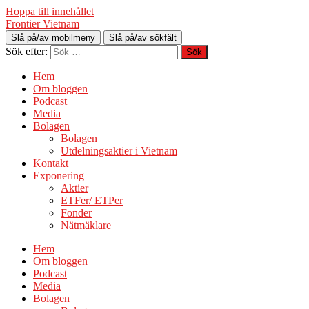
Hoppa till innehållet
Frontier Vietnam
Slå på/av mobilmeny
Slå på/av sökfält
Sök efter:
Hem
Om bloggen
Podcast
Media
Bolagen
Bolagen
Utdelningsaktier i Vietnam
Kontakt
Exponering
Aktier
ETFer/ ETPer
Fonder
Nätmäklare
Hem
Om bloggen
Podcast
Media
Bolagen