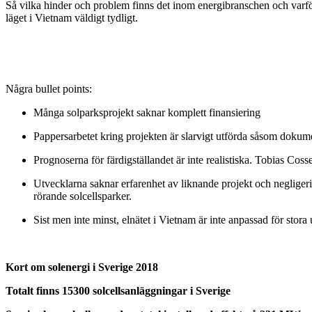
Så vilka hinder och problem finns det inom energibranschen och varf
läget i Vietnam väldigt tydligt.
Några bullet points:
Många solparksprojekt saknar komplett finansiering
Pappersarbetet kring projekten är slarvigt utförda såsom dokume
Prognoserna för färdigställandet är inte realistiska. Tobias Coss
Utvecklarna saknar erfarenhet av liknande projekt och negligerin
rörande solcellsparker.
Sist men inte minst, elnätet i Vietnam är inte anpassad för stora
Kort om solenergi i Sverige 2018
Totalt finns 15300 solcellsanläggningar i Sverige