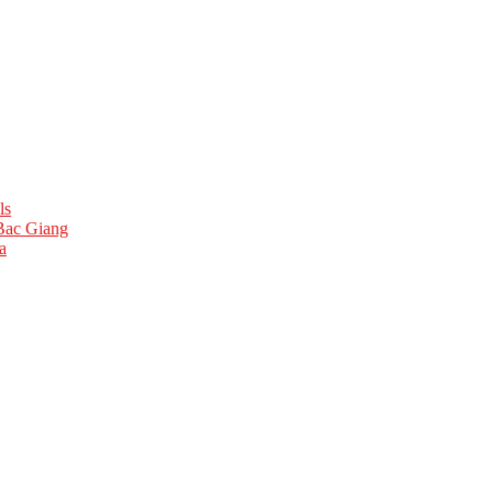
ls
 Bac Giang
a