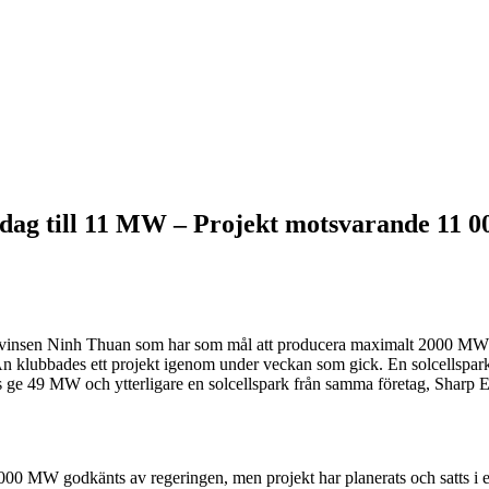
idag till 11 MW – Projekt motsvarande 11
provinsen Ninh Thuan som har som mål att producera maximalt 2000 MW inn
klubbades ett projekt igenom under veckan som gick. En solcellspark 
as ge 49 MW och ytterligare en solcellspark från samma företag, Sharp
3000 MW godkänts av regeringen, men projekt har planerats och satts i e