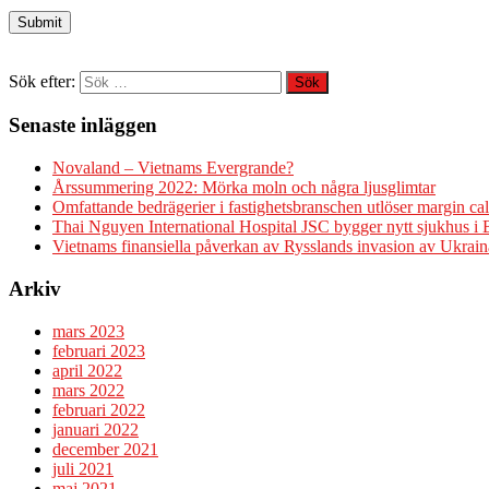
Sök efter:
Senaste inläggen
Novaland – Vietnams Evergrande?
Årssummering 2022: Mörka moln och några ljusglimtar
Omfattande bedrägerier i fastighetsbranschen utlöser margin cal
Thai Nguyen International Hospital JSC bygger nytt sjukhus i
Vietnams finansiella påverkan av Rysslands invasion av Ukrain
Arkiv
mars 2023
februari 2023
april 2022
mars 2022
februari 2022
januari 2022
december 2021
juli 2021
maj 2021