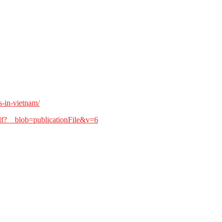
s-in-vietnam/
df?__blob=publicationFile&v=6