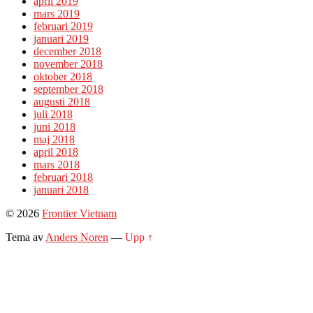
april 2019
mars 2019
februari 2019
januari 2019
december 2018
november 2018
oktober 2018
september 2018
augusti 2018
juli 2018
juni 2018
maj 2018
april 2018
mars 2018
februari 2018
januari 2018
© 2026
Frontier Vietnam
Tema av
Anders Noren
—
Upp ↑