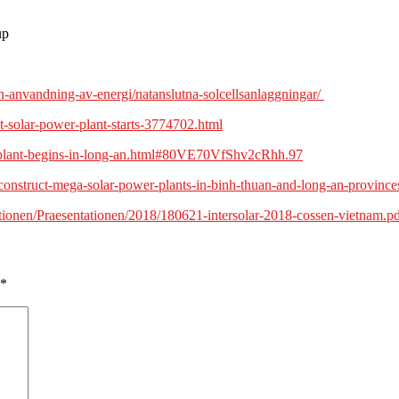
up
l-och-anvandning-av-energi/natanslutna-solcellsanlaggningar/
st-solar-power-plant-starts-3774702.html
plant-begins-in-long-an.html#80VE70VfShv2cRhh.97
construct-mega-solar-power-plants-in-binh-thuan-and-long-an-province
ionen/Praesentationen/2018/180621-intersolar-2018-cossen-vietnam.p
*