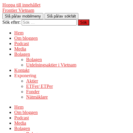
Hoppa till innehållet
Frontier Vietnam
Slå på/av mobilmeny
Slå på/av sökfält
Sök efter:
Hem
Om bloggen
Podcast
Media
Bolagen
Bolagen
Utdelningsaktier i Vietnam
Kontakt
Exponering
Aktier
ETFer/ ETPer
Fonder
Nätmäklare
Hem
Om bloggen
Podcast
Media
Bolagen