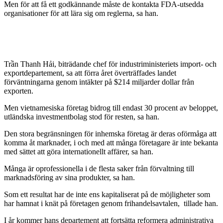
Men för att få ett godkännande måste de kontakta FDA-utsedda
organisationer för att lära sig om reglerna, sa han.
Trần Thanh Hải, biträdande chef för industriministeriets import- och
exportdepartement, sa att förra året överträffades landet
förväntningarna genom intäkter på $214 miljarder dollar från
exporten.
Men vietnamesiska företag bidrog till endast 30 procent av beloppet,
utländska investmentbolag stod för resten, sa han.
Den stora begränsningen för inhemska företag är deras oförmåga att
komma åt marknader, i och med att många företagare är inte bekanta
med sättet att göra internationellt affärer, sa han.
Många är oprofessionella i de flesta saker från förvaltning till
marknadsföring av sina produkter, sa han.
Som ett resultat har de inte ens kapitaliserat på de möjligheter som
har hamnat i knät på företagen genom frihandelsavtalen, tillade han.
I år kommer hans departement att fortsätta reformera administrativa