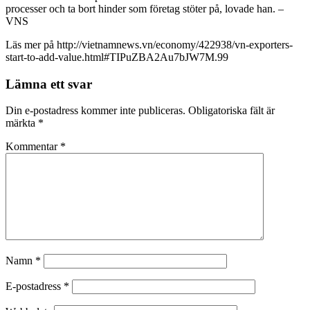
processer och ta bort hinder som företag stöter på, lovade han. –
VNS
Läs mer på http://vietnamnews.vn/economy/422938/vn-exporters-
start-to-add-value.html#TIPuZBA2Au7bJW7M.99
Lämna ett svar
Din e-postadress kommer inte publiceras.
Obligatoriska fält är
märkta
*
Kommentar
*
Namn
*
E-postadress
*