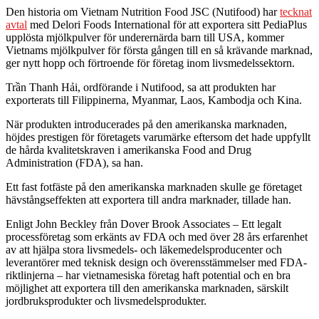
Den historia om Vietnam Nutrition Food JSC (Nutifood) har
tecknat
avtal
med Delori Foods International för att exportera sitt PediaPlus
upplösta mjölkpulver för underernärda barn till USA, kommer
Vietnams mjölkpulver för första gången till en så krävande marknad,
ger nytt hopp och förtroende för företag inom livsmedelssektorn.
Trần Thanh Hải, ordförande i Nutifood, sa att produkten har
exporterats till Filippinerna, Myanmar, Laos, Kambodja och Kina.
När produkten introducerades på den amerikanska marknaden,
höjdes prestigen för företagets varumärke eftersom det hade uppfyllt
de hårda kvalitetskraven i amerikanska Food and Drug
Administration (FDA), sa han.
Ett fast fotfäste på den amerikanska marknaden skulle ge företaget
hävstångseffekten att exportera till andra marknader, tillade han.
Enligt John Beckley från Dover Brook Associates – Ett legalt
processföretag som erkänts av FDA och med över 28 års erfarenhet
av att hjälpa stora livsmedels- och läkemedelsproducenter och
leverantörer med teknisk design och överensstämmelser med FDA-
riktlinjerna – har vietnamesiska företag haft potential och en bra
möjlighet att exportera till den amerikanska marknaden, särskilt
jordbruksprodukter och livsmedelsprodukter.