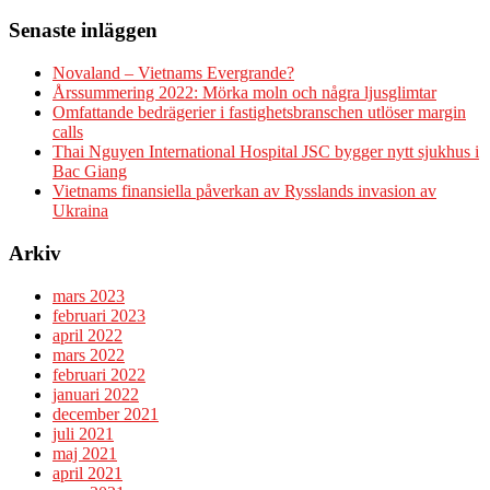
Senaste inläggen
Novaland – Vietnams Evergrande?
Årssummering 2022: Mörka moln och några ljusglimtar
Omfattande bedrägerier i fastighetsbranschen utlöser margin
calls
Thai Nguyen International Hospital JSC bygger nytt sjukhus i
Bac Giang
Vietnams finansiella påverkan av Rysslands invasion av
Ukraina
Arkiv
mars 2023
februari 2023
april 2022
mars 2022
februari 2022
januari 2022
december 2021
juli 2021
maj 2021
april 2021