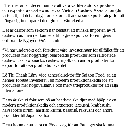
Efter mer än ett decennium av att vara världens största producent
och exportör av cashewnötter, sa Vietnam Cashew Association (du
läste rätt) att det är dags för sektorn att ändra sin exportstrategi för att
tränga sig in djupare i den globala värdekedjan.
Det är därför som sektorn har beslutat att minska importen av rå
cashew i år, men det kan leda till lägre export, sa föreningens
ordförande Nguyễn Đức Thanh.
”Vi har undersökt och förskjutit våra investeringar för tillfället för att
producera mer höggradigt bearbetade produkter som saltrostade
cashew, cashew snacks, cashew-mjölk och andra produkter för
export för att öka produktionsvärdet.”
Lê Thị Thanh Lâm, vice generaldirektör för Saigon Food, sa att
hennes företag investerat i en modern produktionskedja för att
producera mer högkvalitativa och mervärdeprodukter för att sälja
internationellt.
Detta år ska vi fokusera på att bearbeta skaldjur med hjälp av en
modern produktionskedja och exportera laxsushi, krabbsushi,
havsaborre kirimi, hästfisk kirimi, basafilé, räksushi och andra
produkter till Japan, sa hon.
Detta kommer att vara ett första steg för att företaget ska kunna