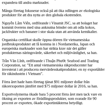
expandera till andra marknader.
Många företag fokuserar också på att öka odlingen av ekologiska
produkter för att dra nytta av den globala ekotrenden.
Nguyễn Lâm Viên, ordförande i Vinamit JSC, sa att bolaget har
kommit överens med sina anknutna bönder om att odla kokos,
jackfrukter och bananer i stor skala utan att använda kemikalier.
Organiska certifikat skulle öppna dörren för vietnamesiska
jordbruksprodukter att få komma in i Nordamerika, Japan och
europeiska marknader som har strikta krav när det gäller
produkternas näringsvärde, säkerhet och miljövänlighet, sa han.
Trần Văn Lĩnh, ordförande i Thuận Phước Seafood and Trading
Corporation, sa: ”Ett antal vietnamesiska räkproducenter har
investerat i att producera mervärdesskattprodukter, en ny exportålder
för räkindustrin i Vietnam”.
Förra året hade hans företag tjänat $91 miljoner dollar från
räkorexsporten jämfört med $75 miljoner dollar år 2016, sa han.
Exportvolymerna ökade bara 5 procent förra året men tack vare en
ökning av exporten av förädlingsprodukter, som svarade för 90
procent av exporten, ökade exportintäkterna betydligt.