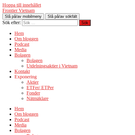
Hoppa till innehållet
Frontier Vietnam
Slå på/av mobilmeny
Slå på/av sökfält
Sök efter:
Hem
Om bloggen
Podcast
Media
Bolagen
Bolagen
Utdelningsaktier i Vietnam
Kontakt
Exponering
Aktier
ETFer/ ETPer
Fonder
Nätmäklare
Hem
Om bloggen
Podcast
Media
Bolagen