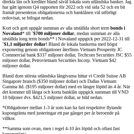
direkta lån och krediter bland såväl lokala som utländska banker. Jag
har gått igenom Q4 rapporten för 2022 och vid sida 52 och en bit
framåt presenteras obligationerna och banklånen väl utförligt
redovisat,
se bifogat nedan
.
Kort och gott uppgår summan av alla utställda short term
bonds i
Novaland
* till ˜
$700 miljoner dollar
, medan summan av alla
utställda long term bonds** i Novaland uppgick per 2022-12-31 till
˜
$1,1 miljarder dollar
! Bland de lokala bankerna med högst
exponering genom obligationer återfinns Vietnam Prosperity JC
Commercial bank $337 miljoner dollar, Techcom Securities JSC $55
miljoner dollar, Petrovietnam Securities Incorp. Vietnam $42
miljoner dollar.
Bland dom största utländska långivarna hittar vi Credit Suisse AB
Singapore branch ($350 miljoner dollar) och Dallas Vietnam
Gamma ltd. ($195 miljoner dollar) med en längre löptid än 4 år. När
det kommer till långa och korta banklån uppgick summan till VND
10 biljoner dvs. $421,5 miljoner dollar,
se bild nedan
.
*Obligationer mellan 1-3 år som kan ha fast respektive flytande
kupongränta med justeringar ett par gånger per år beroende på
villkor.
**Samma som ovan, men i regel 4-10 års löptid och oftast fast
kupongränta.