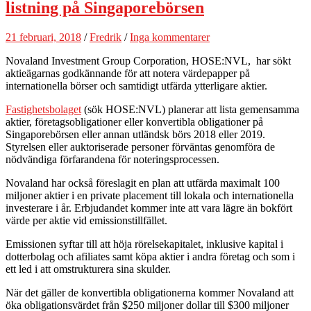
listning på Singaporebörsen
21 februari, 2018
/
Fredrik
/
Inga kommentarer
Novaland Investment Group Corporation, HOSE:NVL, har sökt
aktieägarnas godkännande för att notera värdepapper på
internationella börser och samtidigt utfärda ytterligare aktier.
Fastighetsbolaget
(sök HOSE:NVL) planerar att lista gemensamma
aktier, företagsobligationer eller konvertibla obligationer på
Singaporebörsen eller annan utländsk börs 2018 eller 2019.
Styrelsen eller auktoriserade personer förväntas genomföra de
nödvändiga förfarandena för noteringsprocessen.
Novaland har också föreslagit en plan att utfärda maximalt 100
miljoner aktier i en private placement till lokala och internationella
investerare i år. Erbjudandet kommer inte att vara lägre än bokfört
värde per aktie vid emissionstillfället.
Emissionen syftar till att höja rörelsekapitalet, inklusive kapital i
dotterbolag och afiliates samt köpa aktier i andra företag och som i
ett led i att omstrukturera sina skulder.
När det gäller de konvertibla obligationerna kommer Novaland att
öka obligationsvärdet från $250 miljoner dollar till $300 miljoner