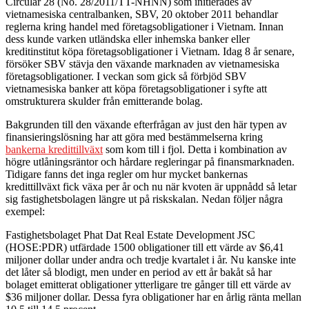
Circular 28 (No. 28/2011/TT-NHNN) som initierades av
vietnamesiska centralbanken, SBV, 20 oktober 2011 behandlar
reglerna kring handel med företagsobligationer i Vietnam. Innan
dess kunde varken utländska eller inhemska banker eller
kreditinstitut köpa företagsobligationer i Vietnam. Idag 8 år senare,
försöker SBV stävja den växande marknaden av vietnamesiska
företagsobligationer. I veckan som gick så förbjöd SBV
vietnamesiska banker att köpa företagsobligationer i syfte att
omstrukturera skulder från emitterande bolag.
Bakgrunden till den växande efterfrågan av just den här typen av
finansieringslösning har att göra med bestämmelserna kring
bankerna kredittillväxt
som kom till i fjol. Detta i kombination av
högre utlåningsräntor och hårdare regleringar på finansmarknaden.
Tidigare fanns det inga regler om hur mycket bankernas
kredittillväxt fick växa per år och nu när kvoten är uppnådd så letar
sig fastighetsbolagen längre ut på riskskalan. Nedan följer några
exempel:
Fastighetsbolaget Phat Dat Real Estate Development JSC
(HOSE:PDR) utfärdade 1500 obligationer till ett värde av $6,41
miljoner dollar under andra och tredje kvartalet i år. Nu kanske inte
det låter så blodigt, men under en period av ett år bakåt så har
bolaget emitterat obligationer ytterligare tre gånger till ett värde av
$36 miljoner dollar. Dessa fyra obligationer har en årlig ränta mellan