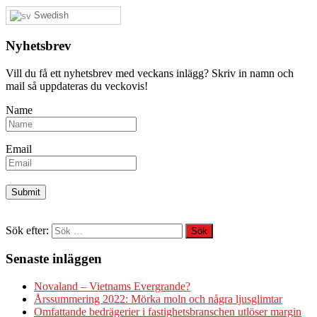
Swedish
Nyhetsbrev
Vill du få ett nyhetsbrev med veckans inlägg? Skriv in namn och
mail så uppdateras du veckovis!
Name
Email
Sök efter:
Senaste inläggen
Novaland – Vietnams Evergrande?
Årssummering 2022: Mörka moln och några ljusglimtar
Omfattande bedrägerier i fastighetsbranschen utlöser margin