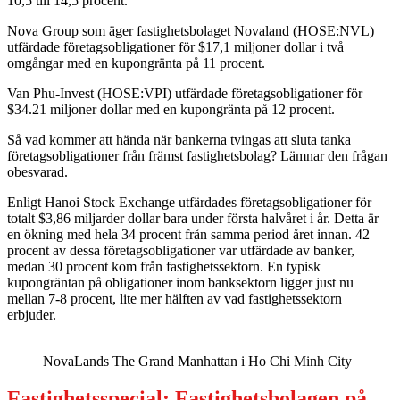
10,5 till 14,5 procent.
Nova Group som äger fastighetsbolaget Novaland (HOSE:NVL)
utfärdade företagsobligationer för $17,1 miljoner dollar i två
omgångar med en kupongränta på 11 procent.
Van Phu-Invest (HOSE:VPI) utfärdade företagsobligationer för
$34.21 miljoner dollar med en kupongränta på 12 procent.
Så vad kommer att hända när bankerna tvingas att sluta tanka
företagsobligationer från främst fastighetsbolag? Lämnar den frågan
obesvarad.
Enligt Hanoi Stock Exchange utfärdades företagsobligationer för
totalt $3,86 miljarder dollar bara under första halvåret i år. Detta är
en ökning med hela 34 procent från samma period året innan. 42
procent av dessa företagsobligationer var utfärdade av banker,
medan 30 procent kom från fastighetssektorn. En typisk
kupongräntan på obligationer inom banksektorn ligger just nu
mellan 7-8 procent, lite mer hälften av vad fastighetssektorn
erbjuder.
NovaLands The Grand Manhattan i Ho Chi Minh City
Fastighetsspecial: Fastighetsbolagen på