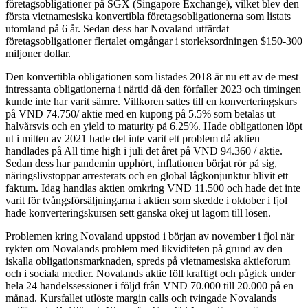
företagsobligationer på SGX (Singapore Exchange), vilket blev den
första vietnamesiska konvertibla företagsobligationerna som listats
utomland på 6 år. Sedan dess har Novaland utfärdat
företagsobligationer flertalet omgångar i storleksordningen $150-300
miljoner dollar.
Den konvertibla obligationen som listades 2018 är nu ett av de mest
intressanta obligationerna i närtid då den förfaller 2023 och timingen
kunde inte har varit sämre. Villkoren sattes till en konverteringskurs
på VND 74.750/ aktie med en kupong på 5.5% som betalas ut
halvårsvis och en yield to maturity på 6.25%. Hade obligationen löpt
ut i mitten av 2021 hade det inte varit ett problem då aktien
handlades på All time high i juli det året på VND 94.360 / aktie.
Sedan dess har pandemin upphört, inflationen börjat rör på sig,
näringslivstoppar arresterats och en global lågkonjunktur blivit ett
faktum. Idag handlas aktien omkring VND 11.500 och hade det inte
varit för tvångsförsäljningarna i aktien som skedde i oktober i fjol
hade konverteringskursen sett ganska okej ut lagom till lösen.
Problemen kring Novaland uppstod i början av november i fjol när
rykten om Novalands problem med likviditeten på grund av den
iskalla obligationsmarknaden, spreds på vietnamesiska aktieforum
och i sociala medier. Novalands aktie föll kraftigt och pågick under
hela 24 handelssessioner i följd från VND 70.000 till 20.000 på en
månad. Kursfallet utlöste margin calls och tvingade Novalands