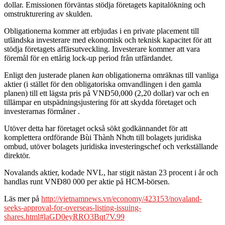
dollar. Emissionen förväntas stödja företagets kapitalökning och
omstrukturering av skulden.
Obligationerna kommer att erbjudas i en private placement till
utländska investerare med ekonomisk och teknisk kapacitet för att
stödja företagets affärsutveckling. Investerare kommer att vara
föremål för en ettårig lock-up period från utfärdandet.
Enligt den justerade planen
kan
obligationerna omräknas till vanliga
aktier (i stället för den obligatoriska omvandlingen i den gamla
planen) till ett lägsta pris på VNĐ50,000 (2,20 dollar) var och en
tillämpar en utspädningsjustering för att skydda företaget och
investerarnas förmåner .
Utöver detta har företaget också sökt godkännandet för att
komplettera ordförande Bùi Thành Nhơn till bolagets juridiska
ombud, utöver bolagets juridiska investeringschef och verkställande
direktör.
Novalands aktier, kodade NVL, har stigit nästan 23 procent i år och
handlas runt VNĐ80 000 per aktie på HCM-börsen.
Läs mer på
http://vietnamnews.vn/economy/423153/novaland-
seeks-approval-for-overseas-listing-issuing-
shares.html#laGD0eyRRO3Bqt7V.99