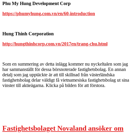
Phu My Hung Development Corp
https://phumyhung.com.vn/en/60-introduction
Hung Thinh Corporation
http://hungthinhcorp.com.vn/2017en/trang-chu.html
Som en summering av detta inlägg kommer nu nyckeltalen som jag
har sammanställt för dessa börsnoterade fastighetsbolag. En annan
detalj som jag upptäckte är att till skillnad från västerländska
fastighetsbolag delar väldigt få vietnamesiska fastighetsbolag ut sina
vinster till aktieägarna. Klicka på bilden för att förstora.
Fastighetsbolaget Novaland ansöker om