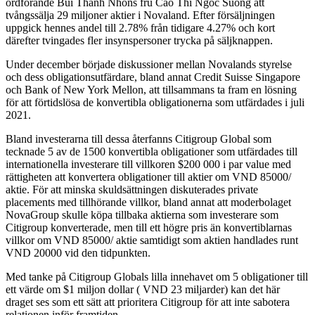
ordförande Bui Thanh Nhons fru Cao Thi Ngoc Suong att
tvångssälja 29 miljoner aktier i Novaland. Efter försäljningen
uppgick hennes andel till 2.78% från tidigare 4.27% och kort
därefter tvingades fler insynspersoner trycka på säljknappen.
Under december började diskussioner mellan Novalands styrelse
och dess obligationsutfärdare, bland annat Credit Suisse Singapore
och Bank of New York Mellon, att tillsammans ta fram en lösning
för att förtidslösa de konvertibla obligationerna som utfärdades i juli
2021.
Bland investerarna till dessa återfanns Citigroup
Global som
tecknade 5 av de 1500 konvertibla obligationer som utfärdades till
internationella investerare till villkoren $200 000 i par value med
rättigheten att konvertera obligationer till aktier om VND 85000/
aktie. För att minska skuldsättningen diskuterades private
placements med tillhörande villkor, bland annat att moderbolaget
NovaGroup skulle köpa tillbaka aktierna som investerare som
Citigroup konverterade, men till ett högre pris än konvertiblarnas
villkor om VND 85000/ aktie samtidigt som aktien handlades runt
VND 20000 vid den tidpunkten.
Med tanke på Citigroup Globals lilla innehavet om 5 obligationer till
ett värde om $1 miljon dollar ( VND 23 miljarder) kan det här
draget ses som ett sätt att prioritera Citigroup för att inte sabotera
relationen inför framtiden.