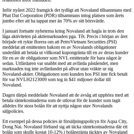
Inför nyåret 2022 framgick det tydligt att Novaland tillsammans med
Phat Dat Corporation (PDR) tillsammans intog platsen som årets
jumbo efter att ha tappat mer än 70% av sitt börsvärde.
I januari fortsatte nyheterna kring Novaland att hagla in trots den
låga aktiviteten på aktiemarknaden pga. Têt. Precis i början av året
började ett rykte florera om att PetroVietnam Securities (PSI)
meddelat att emittenten bakom en av Novalands obligationer
underlåtit att betala ut villkorad kupongränta till en av deras kunder
för en av de obligationer som NVL emitterade för bara något år
sedan. Utfärdaren var snabbt med att avfärda påståendet, men
marknaden tog inte avfärdandet på allvar utan vräkte ur sig
Novaland-aktier. Obligationen som kunden hos PSI inte fick betalt
för var NVLH2123009 som tog in $41 miljoner dollar till
Novaland.
Dagen därpå meddelade Novaland att de avsåg att upphöra med att
betala räntekostnaderna som de utlovat för de kunder som tagit
alldeles för stora bolån för att nyttja någon utav Novalands
säljpolicies.
Ett exempel på dessa policies är försäljningspolicyn för Aqua City,
Dong Nai. Novaland förband sig att täcka räntekostnaderna där ett
bolån som skulle kostat 10-12% i bolåneränta täcktes av Novaland