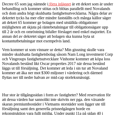
Decree 65 som jag nämnde i
förra inlägget
är ett dekret som är under
behandling och kommer stötas och blötas parallellt med Novalands
och dom andra högt skuldsatta fastighetsutvecklarna. Några delar av
dekretet tycks ha mer eller mindre fastställts och många källor säger
att dekret 65 kommer ge bolagen med utställda obligationer
möjligheten att skjuta på räntebetalningar till obligationsägare upp
till 2 år och en omröstning bifaller förslaget med enkel majoritet. En
annan del av dekretet säger att bolagen ska kunna byta ut
kontantutbetalningar mot exempelvis land.
Vem kommer ut som vinnare ur detta? Min gissning skulle vara
mindre skuldsatta fastighetsbolag såsom Nam Long investment Corp
och Vingroups fastighetsutvecklare Vinhome kommer att köpa loss
Novalands bestånd likt Oscar properties 2017 när dessa bestånd
läggs ut till försäljning. Det kommer att leda i sin tur att Novaland
kommer att åka ner mot $300 miljoner i värdering och därmed
flyttas ner till nedre halvan av mid-cap storleksmässigt.
Hur stor är tillgångssidan i form av fastigheter? Med reservation för
att dessa värden har sannolikt inte skrivits ner pga. den växande
skaran premiumbostäder i Vietnams storstäder som ligger ute till
försäljning samt den generella prisnedgången borde en
rekonstruktion vara fullt möjlig. Under punkt 11a på sidan 40 i