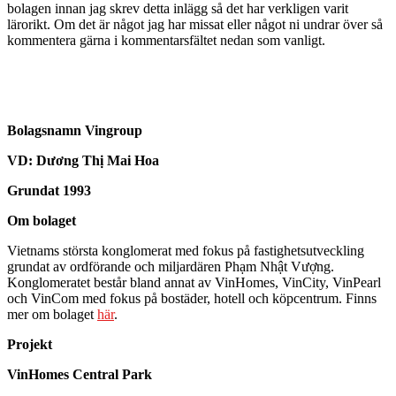
bolagen innan jag skrev detta inlägg så det har verkligen varit
lärorikt. Om det är något jag har missat eller något ni undrar över så
kommentera gärna i kommentarsfältet nedan som vanligt.
Bolagsnamn
Vingroup
VD: Dương Thị Mai Hoa
Grundat 1993
Om bolaget
Vietnams största konglomerat med fokus på fastighetsutveckling
grundat av ordförande och miljardären Phạm Nhật Vượng.
Konglomeratet består bland annat av VinHomes, VinCity, VinPearl
och VinCom med fokus på bostäder, hotell och köpcentrum. Finns
mer om bolaget
här
.
Projekt
VinHomes Central Park