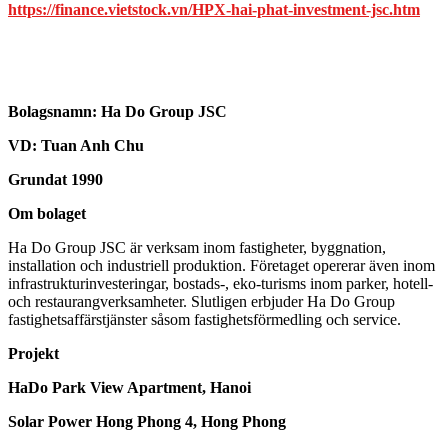
https://finance.vietstock.vn/HPX-hai-phat-investment-jsc.htm
Bolagsnamn:
Ha Do Group JSC
VD: Tuan Anh Chu
Grundat 1990
Om bolaget
Ha Do Group JSC är verksam inom fastigheter, byggnation,
installation och industriell produktion. Företaget opererar även inom
infrastrukturinvesteringar, bostads-, eko-turisms inom parker, hotell-
och restaurangverksamheter. Slutligen erbjuder Ha Do Group
fastighetsaffärstjänster såsom fastighetsförmedling och service.
Projekt
HaDo Park View Apartment, Hanoi
Solar Power Hong Phong 4, Hong Phong