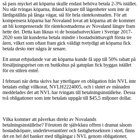
så pass mycket att köparna skulle endast behöva betala 2-3% istället.
Nu står tvingas köparna, ibland köpare till lägenheter som inte är
färdigställda på långa vägar, stå för hela räntekostnaden. För att
kompensera köparna har Novaland lovat att köparna att de kommer
att bli kompenserade för räntekostnaderna av Novaland längre fram
hette det. Detta kan liknas vi de bostadsutvecklare i Sverige 2017-
2020 som lät kunderna betala mindre i bostadsrättsavgift första tre
åren, vilket som oftast fram gick väldigt tvetydigt att köparna fick
betala desto mer några år senare.
Ett annat erbjudande var att köparna kunde få upp till 50% rabatt på
försäljningspriset om en butikshus på gatuplan fick byggas istället
för en stilren entré.
I februari när detta skrivs har ytterligare en obligation från NVL inte
betalats enligt villkorat, NVLH2224005, och i slutet av månaden
meddelades det att NVL har tvingats till betalningsinställelse. Dessa
två obligationer som inte betalats uppgår till $45,5 miljoner dollar.
Vilka kommer att påverkas direkt av Novalands
betalningsinställelse? Förutom de självklara offren i dramat såsom
bostadsköpare, underleverantörer och fastighetssektorn i stort, finns
det en hel del banker med tillgångar i NVL genom obligationer,