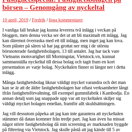
börsen – Genomgång av nyckeltal
10 april, 2019
/
Fredrik
/
Inga kommentarer
I vanliga fall brukar jag kunna leverera två inlägg i veckan på
bloggen, men denna vecka ser det ut att bli maximalt ett inlägg. Jag
kan däremot överraska med ett till inlägg, men inget jag kan lova.
Som plåster på såren så har jag grottat ner mig i de största
börsnoterade fastighetsbolagen, 13 till antalet. Jag har tack vare
Vietnams motsvarighet till Morningstar, Vietstock.vn, kunnat
sammanställa nyckeltal till dessa bolag och tagit fram en kort
presentation av varje bolag. Nyckeltalen finner ni längst ner i detta
inlägg.
Många fastighetsbolag liknar väldigt mycket varandra och det man
kan se är att de äldre fastighetsbolagen har oftast verksamheter långt
ifrån fastighetsförvaltning, till exempel gummifabrik i Kambodja. En
annan detalj som jag snappade upp var att nyckeltalen skiljer sig
väldigt mycket bolagen emellan, framför allt skuldsättningen.
Jag vill dessutom påpeka att jag kan inte garantera att nyckeltalen
stämmer då datan kommer från tredje part. Jag kan även ha missat
något större fastighetsbolag då min screening av marknaden byggde
på filtrering via Vietstock. Jag skulle påstå att jag kände till 5 av