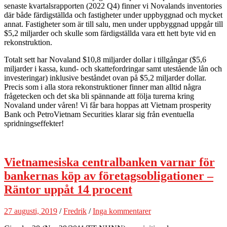
senaste kvartalsrapporten (2022 Q4) finner vi Novalands inventories
där både färdigställda och fastigheter under uppbyggnad och mycket
annat. Fastigheter som är till salu, men under uppbyggnad uppgår till
$5,2 miljarder och skulle som färdigställda vara ett hett byte vid en
rekonstruktion.
Totalt sett har Novaland $10,8 miljarder dollar i tillgångar ($5,6
miljarder i kassa, kund- och skattefordringar samt utestående lån och
investeringar) inklusive beståndet ovan på $5,2 miljarder dollar.
Precis som i alla stora rekonstruktioner finner man alltid några
frågetecken och det ska bli spännande att följa turerna kring
Novaland under våren! Vi får bara hoppas att Vietnam prosperity
Bank och PetroVietnam Securities klarar sig från eventuella
spridningseffekter!
Vietnamesiska centralbanken varnar för
bankernas köp av företagsobligationer –
Räntor uppåt 14 procent
27 augusti, 2019
/
Fredrik
/
Inga kommentarer