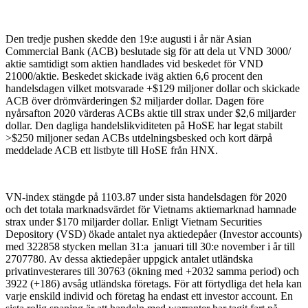
Den tredje pushen skedde den 19:e augusti i år när Asian
Commercial Bank (ACB) beslutade sig för att dela ut VND 3000/
aktie samtidigt som aktien handlades vid beskedet för VND
21000/aktie. Beskedet skickade iväg aktien 6,6 procent den
handelsdagen vilket motsvarade +$129 miljoner dollar och skickade
ACB över drömvärderingen $2 miljarder dollar. Dagen före
nyårsafton 2020 värderas ACBs aktie till strax under $2,6 miljarder
dollar. Den dagliga handelslikviditeten på HoSE har legat stabilt
>$250 miljoner sedan ACBs utdelningsbesked och kort därpå
meddelade ACB ett listbyte till HoSE från HNX.
VN-index stängde på 1103.87 under sista handelsdagen för 2020
och det totala marknadsvärdet för Vietnams aktiemarknad hamnade
strax under $170 miljarder dollar. Enligt Vietnam Securities
Depository (VSD) ökade antalet nya aktiedepåer (Investor accounts)
med 322858 stycken mellan 31:a januari till 30:e november i år till
2707780. Av dessa aktiedepåer uppgick antalet utländska
privatinvesterares till 30763 (ökning med +2032 samma period) och
3922 (+186) avsåg utländska företags. För att förtydliga det hela kan
varje enskild individ och företag ha endast ett investor account. En