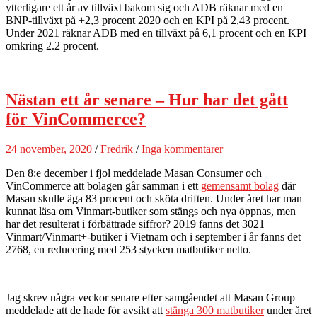
ytterligare ett år av tillväxt bakom sig och ADB räknar med en
BNP-tillväxt på +2,3 procent 2020 och en KPI på 2,43 procent.
Under 2021 räknar ADB med en tillväxt på 6,1 procent och en KPI
omkring 2.2 procent.
Nästan ett år senare – Hur har det gått
för VinCommerce?
24 november, 2020
/
Fredrik
/
Inga kommentarer
Den 8:e december i fjol meddelade Masan Consumer och
VinCommerce att bolagen går samman i ett
gemensamt bolag
där
Masan skulle äga 83 procent och sköta driften. Under året har man
kunnat läsa om Vinmart-butiker som stängs och nya öppnas, men
har det resulterat i förbättrade siffror? 2019 fanns det 3021
Vinmart/Vinmart+-butiker i Vietnam och i september i år fanns det
2768, en reducering med 253 stycken matbutiker netto.
Jag skrev några veckor senare efter samgåendet att Masan Group
meddelade att de hade för avsikt att
stänga 300 matbutiker
under året