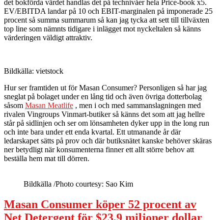
det bokförda värdet handlas det på technivåer hela Price-book x5.
EV/EBITDA landar på 10 och EBIT-marginalen på imponerade 25
procent så summa summarum så kan jag tycka att sett till tillväxten
top line som nämnts tidigare i inlägget mot nyckeltalen så känns
värderingen väldigt attraktiv.
Bildkälla: vietstock
Hur ser framtiden ut för Masan Consumer? Personligen så har jag
sneglat på bolaget under en lång tid och även övriga dotterbolag
såsom
Masan Meatlife
, men i och med sammanslagningen med
rivalen Vingroups Vinmart-butiker så känns det som att jag hellre
står på sidlinjen och ser om lönsamheten dyker upp in the long run
och inte bara under ett enda kvartal. Ett utmanande år där
ledarskapet sätts på prov och där butiksnätet kanske behöver skäras
ner betydligt när konsumenterna finner ett allt större behov att
beställa hem mat till dörren.
Bildkälla /Photo courtesy: Sao Kim
Masan Consumer köper 52 procent av
Net Detergent för $23,9 miljoner dollar