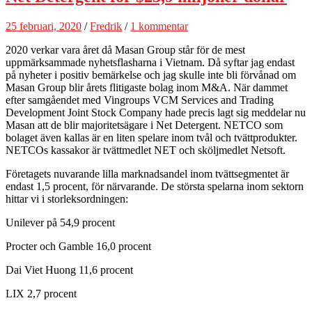
25 februari, 2020
/
Fredrik
/
1 kommentar
2020 verkar vara året då Masan Group står för de mest
uppmärksammade nyhetsflasharna i Vietnam. Då syftar jag endast
på nyheter i positiv bemärkelse och jag skulle inte bli förvånad om
Masan Group blir årets flitigaste bolag inom M&A. När dammet
efter samgåendet med Vingroups VCM Services and Trading
Development Joint Stock Company hade precis lagt sig meddelar nu
Masan att de blir majoritetsägare i Net Detergent. NETCO som
bolaget även kallas är en liten spelare inom tvål och tvättprodukter.
NETCOs kassakor är tvättmedlet NET och sköljmedlet Netsoft.
Företagets nuvarande lilla marknadsandel inom tvättsegmentet är
endast 1,5 procent, för närvarande. De största spelarna inom sektorn
hittar vi i storleksordningen:
Unilever på 54,9 procent
Procter och Gamble 16,0 procent
Dai Viet Huong 11,6 procent
LIX 2,7 procent