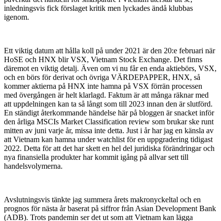
inledningsvis fick förslaget kritik men lyckades ändå klubbas
igenom.
Ett viktig datum att hålla koll på under 2021 är den 20:e februari när
HoSE och HNX blir VSX, Vietnam Stock Exchange. Det finns
däremot en viktig detalj. Även om vi nu får en enda aktiebörs, VSX,
och en börs för derivat och övriga VÄRDEPAPPER, HNX, så
kommer aktierna på HNX inte hamna på VSX förrän processen
med övergången är helt klarlagd. Faktum är att många räknar med
att uppdelningen kan ta så långt som till 2023 innan den är slutförd.
En ständigt återkommande händelse här på bloggen är snacket inför
den årliga MSCIs Market Classification review som brukar ske runt
mitten av juni varje år, missa inte detta. Just i år har jag en känsla av
att Vietnam kan hamna under watchlist för en uppgradering tidigast
2022. Detta för att det har skett en hel del juridiska förändringar och
nya finansiella produkter har kommit igång på allvar sett till
handelsvolymerna.
Avslutningsvis tänkte jag summera årets makronyckeltal och en
prognos för nästa år baserat på siffror från Asian Development Bank
(ADB). Trots pandemin ser det ut som att Vietnam kan lägga