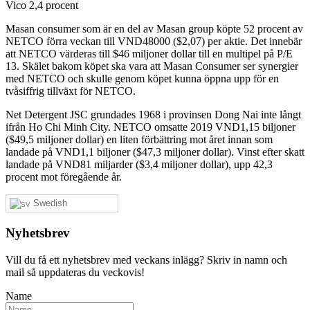
Vico 2,4 procent
Masan consumer som är en del av Masan group köpte 52 procent av
NETCO förra veckan till VND48000 ($2,07) per aktie. Det innebär
att NETCO värderas till $46 miljoner dollar till en multipel på P/E
13. Skälet bakom köpet ska vara att Masan Consumer ser synergier
med NETCO och skulle genom köpet kunna öppna upp för en
tvåsiffrig tillväxt för NETCO.
Net Detergent JSC grundades 1968 i provinsen Dong Nai inte långt
ifrån Ho Chi Minh City. NETCO omsatte 2019 VND1,15 biljoner
($49,5 miljoner dollar) en liten förbättring mot året innan som
landade på VND1,1 biljoner ($47,3 miljoner dollar). Vinst efter skatt
landade på VND81 miljarder ($3,4 miljoner dollar), upp 42,3
procent mot föregående år.
Swedish
Nyhetsbrev
Vill du få ett nyhetsbrev med veckans inlägg? Skriv in namn och
mail så uppdateras du veckovis!
Name