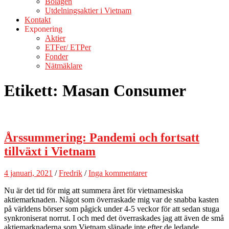
Bolagen
Utdelningsaktier i Vietnam
Kontakt
Exponering
Aktier
ETFer/ ETPer
Fonder
Nätmäklare
Etikett:
Masan Consumer
Årssummering: Pandemi och fortsatt
tillväxt i Vietnam
4 januari, 2021
/
Fredrik
/
Inga kommentarer
Nu är det tid för mig att summera året för vietnamesiska
aktiemarknaden. Något som överraskade mig var de snabba kasten
på världens börser som pågick under 4-5 veckor för att sedan stuga
synkroniserat norrut. I och med det överraskades jag att även de små
aktiemarknaderna som Vietnam släpade inte efter de ledande