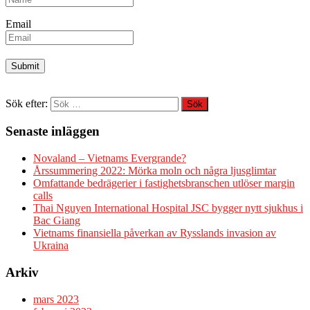
Email
Sök efter:
Senaste inläggen
Novaland – Vietnams Evergrande?
Årssummering 2022: Mörka moln och några ljusglimtar
Omfattande bedrägerier i fastighetsbranschen utlöser margin
calls
Thai Nguyen International Hospital JSC bygger nytt sjukhus i
Bac Giang
Vietnams finansiella påverkan av Rysslands invasion av
Ukraina
Arkiv
mars 2023