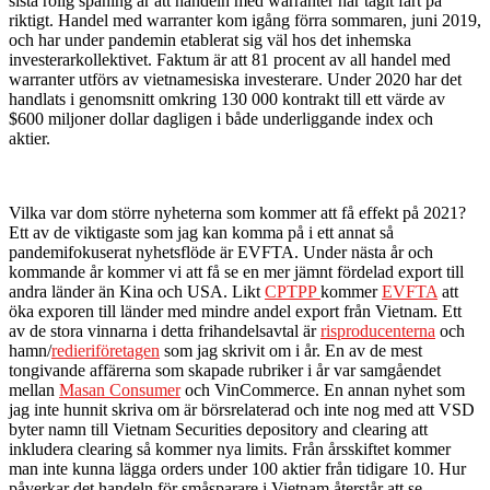
sista rolig spaning är att handeln med warranter har tagit fart på
riktigt. Handel med warranter kom igång förra sommaren, juni 2019,
och har under pandemin etablerat sig väl hos det inhemska
investerarkollektivet. Faktum är att 81 procent av all handel med
warranter utförs av vietnamesiska investerare. Under 2020 har det
handlats i genomsnitt omkring 130 000 kontrakt till ett värde av
$600 miljoner dollar dagligen i både underliggande index och
aktier.
Vilka var dom större nyheterna som kommer att få effekt på 2021?
Ett av de viktigaste som jag kan komma på i ett annat så
pandemifokuserat nyhetsflöde är EVFTA. Under nästa år och
kommande år kommer vi att få se en mer jämnt fördelad export till
andra länder än Kina och USA. Likt
CPTPP
kommer
EVFTA
att
öka exporen till länder med mindre andel export från Vietnam. Ett
av de stora vinnarna i detta frihandelsavtal är
risproducenterna
och
hamn/
redieriföretagen
som jag skrivit om i år. En av de mest
tongivande affärerna som skapade rubriker i år var samgåendet
mellan
Masan Consumer
och VinCommerce. En annan nyhet som
jag inte hunnit skriva om är börsrelaterad och inte nog med att VSD
byter namn till Vietnam Securities depository and clearing att
inkludera clearing så kommer nya limits. Från årsskiftet kommer
man
inte
kunna lägga orders under 100 aktier från tidigare 10. Hur
påverkar det handeln för småsparare i Vietnam återstår att se,