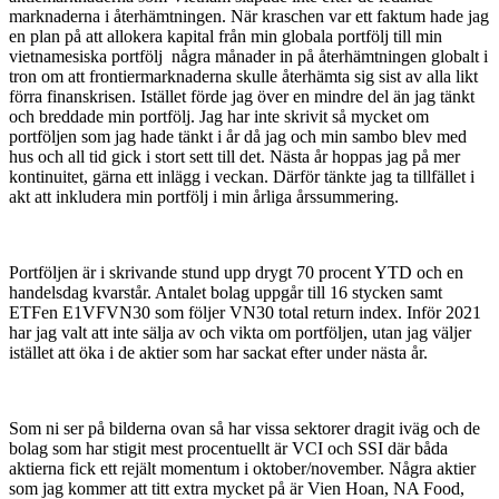
marknaderna i återhämtningen. När kraschen var ett faktum hade jag
en plan på att allokera kapital från min globala portfölj till min
vietnamesiska portfölj några månader in på återhämtningen globalt i
tron om att frontiermarknaderna skulle återhämta sig sist av alla likt
förra finanskrisen. Istället förde jag över en mindre del än jag tänkt
och breddade min portfölj. Jag har inte skrivit så mycket om
portföljen som jag hade tänkt i år då jag och min sambo blev med
hus och all tid gick i stort sett till det. Nästa år hoppas jag på mer
kontinuitet, gärna ett inlägg i veckan. Därför tänkte jag ta tillfället i
akt att inkludera min portfölj i min årliga årssummering.
Portföljen är i skrivande stund upp drygt 70 procent YTD och en
handelsdag kvarstår. Antalet bolag uppgår till 16 stycken samt
ETFen E1VFVN30 som följer VN30 total return index. Inför 2021
har jag valt att inte sälja av och vikta om portföljen, utan jag väljer
istället att öka i de aktier som har sackat efter under nästa år.
Som ni ser på bilderna ovan så har vissa sektorer dragit iväg och de
bolag som har stigit mest procentuellt är VCI och SSI där båda
aktierna fick ett rejält momentum i oktober/november. Några aktier
som jag kommer att titt extra mycket på är Vien Hoan, NA Food,