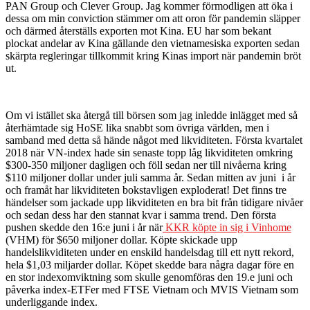
PAN Group och Clever Group. Jag kommer förmodligen att öka i
dessa om min conviction stämmer om att oron för pandemin släpper
och därmed återställs exporten mot Kina. EU har som bekant
plockat andelar av Kina gällande den vietnamesiska exporten sedan
skärpta regleringar tillkommit kring Kinas import när pandemin bröt
ut.
Om vi istället ska återgå till börsen som jag inledde inlägget med så
återhämtade sig HoSE lika snabbt som övriga världen, men i
samband med detta så hände något med likviditeten. Första kvartalet
2018 när VN-index hade sin senaste topp låg likviditeten omkring
$300-350 miljoner dagligen och föll sedan ner till nivåerna kring
$110 miljoner dollar under juli samma år. Sedan mitten av juni i år
och framåt har likviditeten bokstavligen exploderat! Det finns tre
händelser som jackade upp likviditeten en bra bit från tidigare nivåer
och sedan dess har den stannat kvar i samma trend. Den första
pushen skedde den 16:e juni i år när
KKR köpte in sig i Vinhome
(VHM) för $650 miljoner dollar. Köpte skickade upp
handelslikviditeten under en enskild handelsdag till ett nytt rekord,
hela $1,03 miljarder dollar. Köpet skedde bara några dagar före en
en stor indexomviktning som skulle genomföras den 19.e juni och
påverka index-ETFer med FTSE Vietnam och MVIS Vietnam som
underliggande index.