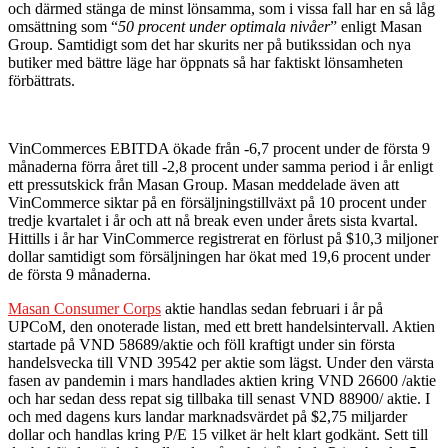
och därmed stänga de minst lönsamma, som i vissa fall har en så låg
omsättning som “
50 procent under optimala nivåer
” enligt Masan
Group. Samtidigt som det har skurits ner på butikssidan och nya
butiker med bättre läge har öppnats så har faktiskt lönsamheten
förbättrats.
VinCommerces EBITDA ökade från -6,7 procent under de första 9
månaderna förra året till -2,8 procent under samma period i år enligt
ett pressutskick från Masan Group. Masan meddelade även att
VinCommerce siktar på en försäljningstillväxt på 10 procent under
tredje kvartalet i år och att nå break even under årets sista kvartal.
Hittills i år har VinCommerce registrerat en förlust på $10,3 miljoner
dollar samtidigt som försäljningen har ökat med 19,6 procent under
de första 9 månaderna.
Masan Consumer Corps
aktie handlas sedan februari i år på
UPCoM, den onoterade listan, med ett brett handelsintervall. Aktien
startade på VND 58689/aktie och föll kraftigt under sin första
handelsvecka till VND 39542 per aktie som lägst. Under den värsta
fasen av pandemin i mars handlades aktien kring VND 26600 /aktie
och har sedan dess repat sig tillbaka till senast VND 88900/ aktie. I
och med dagens kurs landar marknadsvärdet på $2,75 miljarder
dollar och handlas kring P/E 15 vilket är helt klart godkänt. Sett till