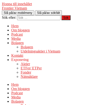
Hoppa till innehållet
Frontier Vietnam
Slå på/av mobilmeny
Slå på/av sökfält
Sök efter:
Hem
Om bloggen
Podcast
Media
Bolagen
Bolagen
Utdelningsaktier i Vietnam
Kontakt
Exponering
Aktier
ETFer/ ETPer
Fonder
Nätmäklare
Hem
Om bloggen
Podcast
Media
Bolagen