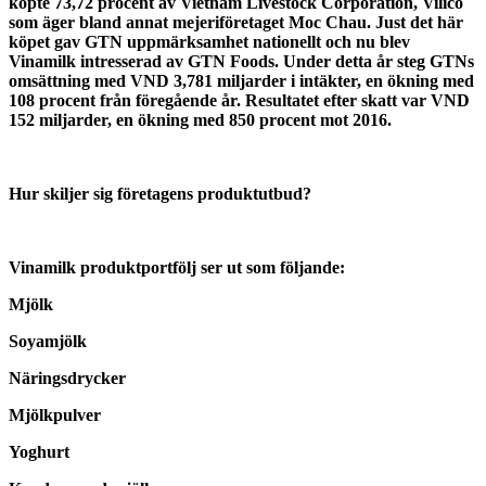
köpte 73,72 procent av Vietnam Livestock Corporation, Vilico
som äger bland annat mejeriföretaget Moc Chau. Just det här
köpet gav GTN uppmärksamhet nationellt och nu blev
Vinamilk intresserad av GTN Foods. Under detta år steg GTNs
omsättning med VND 3,781 miljarder i intäkter, en ökning med
108 procent från föregående år. Resultatet efter skatt var VND
152 miljarder, en ökning med 850 procent mot 2016.
Hur skiljer sig företagens produktutbud?
Vinamilk produktportfölj ser ut som följande:
Mjölk
Soyamjölk
Näringsdrycker
Mjölkpulver
Yoghurt