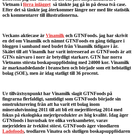
Vietnam i
förra inlägget
så tänkte jag gå in på dessa två case.
Efter det så tänkte jag återkommer längre ner med lite statistik
och kommentarer till illustrationerna.
Veckans aktiecase är
Vinamilk
och GTNFoods. jag har skrivit
en del om Vinamilk och nämnt GTNFoods en gång tidigare i
bloggen i samband med budet från Vinamilk tidigare i år.
Skälet till att Vinamlk har varit intresserad av GTNFoods är att
GTNs närvaro i norr är betydligt starkare. GTN har norra
Vietnams största boskapsuppfödning med 24000 kor. Vinamilk
är marknadsledande i branschen och började som ett helstatligt
bolag (SOE), men är idag statligt till 36 procent.
Ur tillväxtsynpunkt har Vinamilk slagit GTNFoods på
fingrarna flerfaldigt, samtidigt som GTNFoods började sin
omstrukturering från att ha varit ett bolag inom
mineralutvinning 2011 till att bli ett mejeriföretag 2014 med
fokus på ekologiska mejeriprodukter av hög kvalité. Idag äger
GTNfoods i huvudsak tre olika verksamheter, varav
mejeridelen är tveklöst störst. GTNFoods äger vinodlaren
Ladofoods
, teodlaren Vinatea och slutligen boskapsuppfödaren