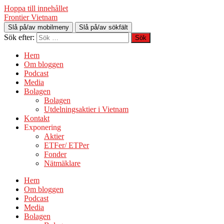
Hoppa till innehållet
Frontier Vietnam
Slå på/av mobilmeny
Slå på/av sökfält
Sök efter:
Hem
Om bloggen
Podcast
Media
Bolagen
Bolagen
Utdelningsaktier i Vietnam
Kontakt
Exponering
Aktier
ETFer/ ETPer
Fonder
Nätmäklare
Hem
Om bloggen
Podcast
Media
Bolagen