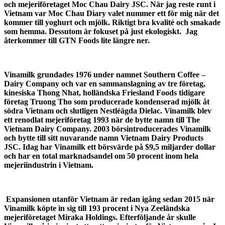
och mejeriföretaget Moc Chau Dairy JSC. När jag reste runt i
Vietnam var Moc Chau Diary valet nummer ett för mig när det
kommer till yoghurt och mjölk. Riktigt bra kvalité och smakade
som hemma. Dessutom är fokuset på just ekologiskt. Jag
återkommer till GTN Foods lite längre ner.
Vinamilk grundades 1976 under namnet Southern Coffee –
Dairy Company och var en sammanslagning av tre företag,
kinesiska Thong Nhat, holländska Friesland Foods tidigare
företag Truong Tho som producerade kondenserad mjölk åt
södra Vietnam och slutligen Nestléägda Dielac. Vinamilk blev
ett renodlat mejeriföretag 1993 när de bytte namn till The
Vietnam Dairy Company. 2003 börsintroducerades Vinamilk
och bytte till sitt nuvarande namn Vietnam Dairy Products
JSC. Idag har Vinamilk ett börsvärde på $9,5 miljarder dollar
och har en total marknadsandel om 50 procent inom hela
mejeriindustrin i Vietnam.
Expansionen utanför Vietnam är redan igång sedan 2015 när
Vinamilk köpte in sig till 193 procent i Nya Zeeländska
mejeriföretaget Miraka Holdings. Efterföljande år skulle