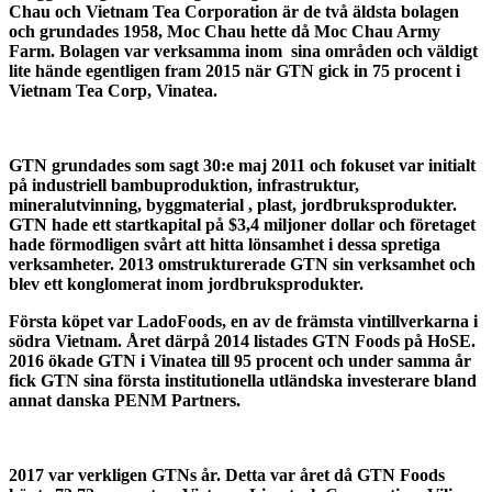
Chau och Vietnam Tea Corporation är de två äldsta bolagen
och grundades 1958, Moc Chau hette då Moc Chau Army
Farm. Bolagen var verksamma inom sina områden och väldigt
lite hände egentligen fram 2015 när GTN gick in 75 procent i
Vietnam Tea Corp, Vinatea.
GTN grundades som sagt 30:e maj 2011 och fokuset var initialt
på industriell bambuproduktion, infrastruktur,
mineralutvinning, byggmaterial , plast, jordbruksprodukter.
GTN hade ett startkapital på $3,4 miljoner dollar och företaget
hade förmodligen svårt att hitta lönsamhet i dessa spretiga
verksamheter. 2013 omstrukturerade GTN sin verksamhet och
blev ett konglomerat inom jordbruksprodukter.
Första köpet var LadoFoods
, en av de främsta vintillverkarna i
södra Vietnam. Året därpå 2014 listades GTN Foods på HoSE.
2016 ökade GTN i Vinatea till 95 procent och under samma år
fick GTN sina första institutionella utländska investerare bland
annat danska PENM Partners.
2017 var verkligen GTNs år. Detta var året då GTN Foods