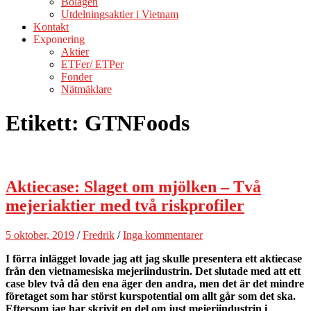
Bolagen
Utdelningsaktier i Vietnam
Kontakt
Exponering
Aktier
ETFer/ ETPer
Fonder
Nätmäklare
Etikett:
GTNFoods
Aktiecase: Slaget om mjölken – Två
mejeriaktier med två riskprofiler
5 oktober, 2019
/
Fredrik
/
Inga kommentarer
I förra inlägget lovade jag att jag skulle presentera ett aktiecase
från den vietnamesiska mejeriindustrin. Det slutade med att ett
case blev två då den ena äger den andra, men det är det mindre
företaget som har störst kurspotential om allt går som det ska.
Eftersom jag har skrivit en del om just mejeriindustrin i