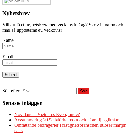
Swedish
Nyhetsbrev
Vill du få ett nyhetsbrev med veckans inlägg? Skriv in namn och
mail så uppdateras du veckovis!
Name
Email
Sök efter:
Senaste inläggen
Novaland – Vietnams Evergrande?
Årssummering 2022: Mörka moln och några ljusglimtar
Omfattande bedrägerier i fastighetsbranschen utlöser margin
calls