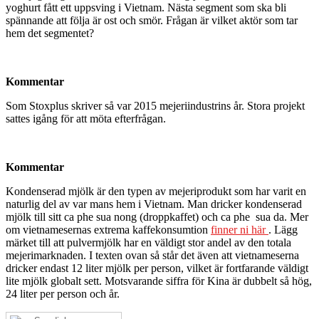
yoghurt fått ett uppsving i Vietnam. Nästa segment som ska bli
spännande att följa är ost och smör. Frågan är vilket aktör som tar
hem det segmentet?
Kommentar
Som Stoxplus skriver så var 2015 mejeriindustrins år. Stora projekt
sattes igång för att möta efterfrågan.
Kommentar
Kondenserad mjölk är den typen av mejeriprodukt som har varit en
naturlig del av var mans hem i Vietnam. Man dricker kondenserad
mjölk till sitt ca phe sua nong (droppkaffet) och ca phe sua da. Mer
om vietnamesernas extrema kaffekonsumtion
finner ni här
. Lägg
märket till att pulvermjölk har en väldigt stor andel av den totala
mejerimarknaden. I texten ovan så står det även att vietnameserna
dricker endast 12 liter mjölk per person, vilket är fortfarande väldigt
lite mjölk globalt sett. Motsvarande siffra för Kina är dubbelt så hög,
24 liter per person och år.