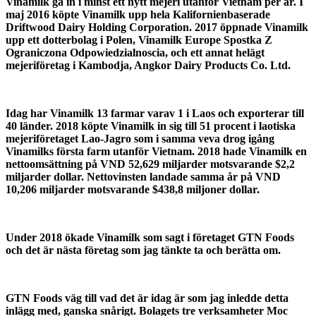
Vinamilk gå in i minst ett nytt mejeri utanför Vietnam per år. I
maj 2016 köpte Vinamilk upp hela Kalifornienbaserade
Driftwood Dairy Holding Corporation. 2017 öppnade Vinamilk
upp ett dotterbolag i Polen, Vinamilk Europe Spostka Z
Ograniczona Odpowiedzialnoscia, och ett annat helägt
mejeriföretag i Kambodja, Angkor Dairy Products Co. Ltd.
Idag har Vinamilk 13 farmar varav 1 i Laos och exporterar till
40 länder. 2018 köpte Vinamilk in sig till 51 procent i laotiska
mejeriföretaget Lao-Jagro som i samma veva drog igång
Vinamilks första farm utanför Vietnam. 2018 hade Vinamilk en
nettoomsättning på VND 52,629 miljarder motsvarande $2,2
miljarder dollar. Nettovinsten landade samma år på VND
10,206 miljarder motsvarande $438,8 miljoner dollar.
Under 2018 ökade Vinamilk som sagt i företaget GTN Foods
och det är nästa företag som jag tänkte ta och berätta om.
GTN Foods väg till vad det är idag är som jag inledde detta
inlägg med, ganska snårigt. Bolagets tre verksamheter Moc