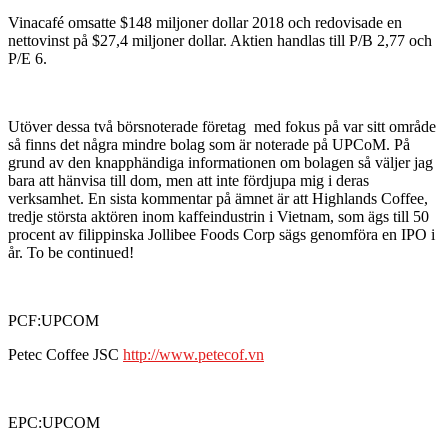
Vinacafé omsatte $148 miljoner dollar 2018 och redovisade en
nettovinst på $27,4 miljoner dollar. Aktien handlas till P/B 2,77 och
P/E 6.
Utöver dessa två börsnoterade företag med fokus på var sitt område
så finns det några mindre bolag som är noterade på UPCoM. På
grund av den knapphändiga informationen om bolagen så väljer jag
bara att hänvisa till dom, men att inte fördjupa mig i deras
verksamhet. En sista kommentar på ämnet är att Highlands Coffee,
tredje största aktören inom kaffeindustrin i Vietnam, som ägs till 50
procent av filippinska Jollibee Foods Corp sägs genomföra en IPO i
år. To be continued!
PCF:UPCOM
Petec Coffee JSC
http://www.petecof.vn
EPC:UPCOM