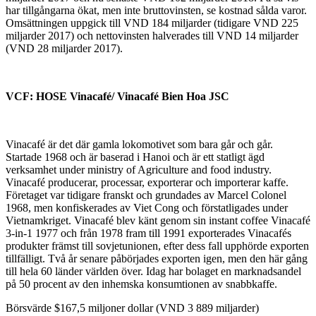
har tillgångarna ökat, men inte bruttovinsten, se kostnad sålda varor.
Omsättningen uppgick till VND 184 miljarder (tidigare VND 225
miljarder 2017) och nettovinsten halverades till VND 14 miljarder
(VND 28 miljarder 2017).
VCF: HOSE Vinacafé/ Vinacafé Bien Hoa JSC
Vinacafé är det där gamla lokomotivet som bara går och går.
Startade 1968 och är baserad i Hanoi och är ett statligt ägd
verksamhet under ministry of Agriculture and food industry.
Vinacafé producerar, processar, exporterar och importerar kaffe.
Företaget var tidigare franskt och grundades av Marcel Colonel
1968, men konfiskerades av Viet Cong och förstatligades under
Vietnamkriget. Vinacafé blev känt genom sin instant coffee Vinacafé
3-in-1 1977 och från 1978 fram till 1991 exporterades Vinacafés
produkter främst till sovjetunionen, efter dess fall upphörde exporten
tillfälligt. Två år senare påbörjades exporten igen, men den här gång
till hela 60 länder världen över. Idag har bolaget en marknadsandel
på 50 procent av den inhemska konsumtionen av snabbkaffe.
Börsvärde $167,5 miljoner dollar (VND 3 889 miljarder)