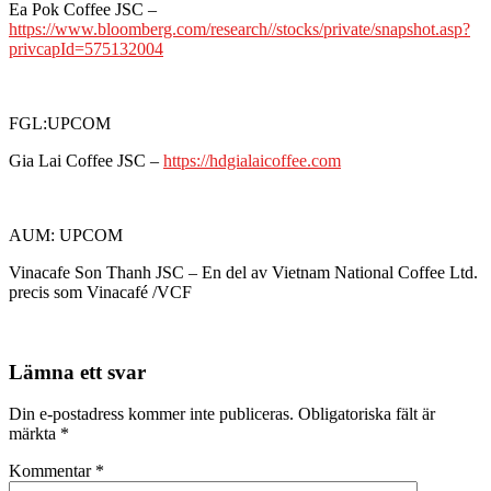
Ea Pok Coffee JSC –
https://www.bloomberg.com/research//stocks/private/snapshot.asp?
privcapId=575132004
FGL:UPCOM
Gia Lai Coffee JSC –
https://hdgialaicoffee.com
AUM: UPCOM
Vinacafe Son Thanh JSC – En del av Vietnam National Coffee Ltd.
precis som Vinacafé /VCF
Lämna ett svar
Din e-postadress kommer inte publiceras.
Obligatoriska fält är
märkta
*
Kommentar
*