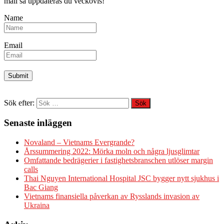
mail så uppdateras du veckovis!
Name
Email
Sök efter:
Senaste inläggen
Novaland – Vietnams Evergrande?
Årssummering 2022: Mörka moln och några ljusglimtar
Omfattande bedrägerier i fastighetsbranschen utlöser margin
calls
Thai Nguyen International Hospital JSC bygger nytt sjukhus i
Bac Giang
Vietnams finansiella påverkan av Rysslands invasion av
Ukraina