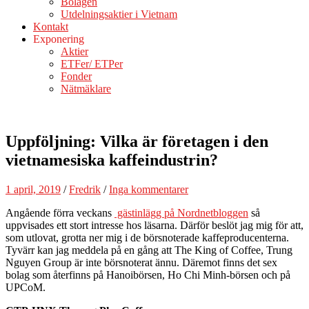
Bolagen
Utdelningsaktier i Vietnam
Kontakt
Exponering
Aktier
ETFer/ ETPer
Fonder
Nätmäklare
Uppföljning: Vilka är företagen i den
vietnamesiska kaffeindustrin?
1 april, 2019
/
Fredrik
/
Inga kommentarer
Angående förra veckans
gästinlägg på Nordnetbloggen
så
uppvisades ett stort intresse hos läsarna. Därför beslöt jag mig för att,
som utlovat, grotta ner mig i de börsnoterade kaffeproducenterna.
Tyvärr kan jag meddela på en gång att The King of Coffee, Trung
Nguyen Group är inte börsnoterat ännu. Däremot finns det sex
bolag som återfinns på Hanoibörsen, Ho Chi Minh-börsen och på
UPCoM.