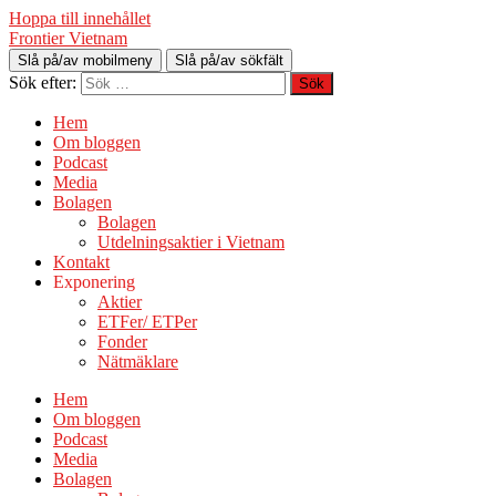
Hoppa till innehållet
Frontier Vietnam
Slå på/av mobilmeny
Slå på/av sökfält
Sök efter:
Hem
Om bloggen
Podcast
Media
Bolagen
Bolagen
Utdelningsaktier i Vietnam
Kontakt
Exponering
Aktier
ETFer/ ETPer
Fonder
Nätmäklare
Hem
Om bloggen
Podcast
Media
Bolagen