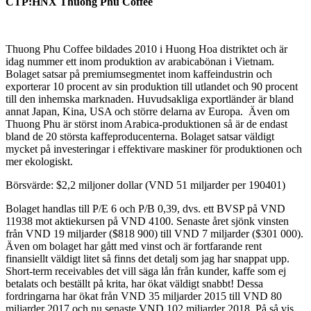
CTP:HNX Thuong Phu Coffee
Thuong Phu Coffee bildades 2010 i Huong Hoa distriktet och är
idag nummer ett inom produktion av arabicabönan i Vietnam.
Bolaget satsar på premiumsegmentet inom kaffeindustrin och
exporterar 10 procent av sin produktion till utlandet och 90 procent
till den inhemska marknaden. Huvudsakliga exportländer är bland
annat Japan, Kina, USA och större delarna av Europa. Även om
Thuong Phu är störst inom Arabica-produktionen så är de endast
bland de 20 största kaffeproducenterna. Bolaget satsar väldigt
mycket på investeringar i effektivare maskiner för produktionen och
mer ekologiskt.
Börsvärde: $2,2 miljoner dollar (VND 51 miljarder per 190401)
Bolaget handlas till P/E 6 och P/B 0,39, dvs. ett BVSP på VND
11938 mot aktiekursen på VND 4100. Senaste året sjönk vinsten
från VND 19 miljarder ($818 900) till VND 7 miljarder ($301 000).
Även om bolaget har gått med vinst och är fortfarande rent
finansiellt väldigt litet så finns det detalj som jag har snappat upp.
Short-term receivables det vill säga lån från kunder, kaffe som ej
betalats och beställt på krita, har ökat väldigt snabbt! Dessa
fordringarna har ökat från VND 35 miljarder 2015 till VND 80
miljarder 2017 och nu senaste VND 102 miljarder 2018. På så vis