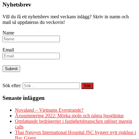
Nyhetsbrev
Vill du få ett nyhetsbrev med veckans inlägg? Skriv in namn och
mail så uppdateras du veckovis!
Name
Email
Sök efter:
Senaste inläggen
Novaland – Vietnams Evergrande?
Årssummering 2022: Mörka moln och några ljusglimtar
Omfattande bedrägerier i fastighetsbranschen utlöser margin
calls
Thai Nguyen International Hospital JSC bygger nytt sjukhus i
Bac Giang