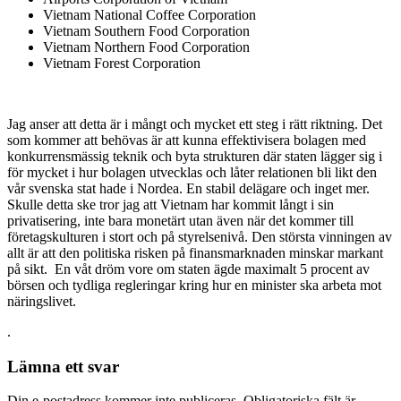
Vietnam National Coffee Corporation
Vietnam Southern Food Corporation
Vietnam Northern Food Corporation
Vietnam Forest Corporation
Jag anser att detta är i mångt och mycket ett steg i rätt riktning. Det
som kommer att behövas är att kunna effektivisera bolagen med
konkurrensmässig teknik och byta strukturen där staten lägger sig i
för mycket i hur bolagen utvecklas och låter relationen bli likt den
vår svenska stat hade i Nordea. En stabil delägare och inget mer.
Skulle detta ske tror jag att Vietnam har kommit långt i sin
privatisering, inte bara monetärt utan även när det kommer till
företagskulturen i stort och på styrelsenivå. Den största vinningen av
allt är att den politiska risken på finansmarknaden minskar markant
på sikt. En våt dröm vore om staten ägde maximalt 5 procent av
börsen och tydliga regleringar kring hur en minister ska arbeta mot
näringslivet.
.
Lämna ett svar
Din e-postadress kommer inte publiceras.
Obligatoriska fält är