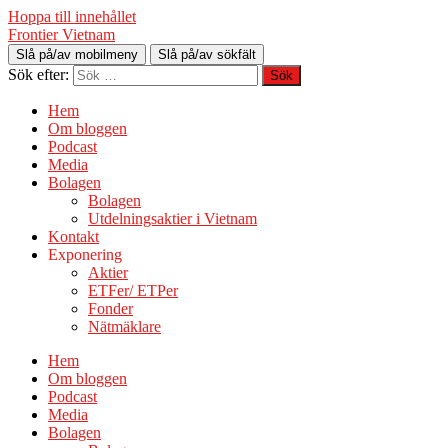
Hoppa till innehållet
Frontier Vietnam
Slå på/av mobilmeny
Slå på/av sökfält
Sök efter:
Hem
Om bloggen
Podcast
Media
Bolagen
Bolagen
Utdelningsaktier i Vietnam
Kontakt
Exponering
Aktier
ETFer/ ETPer
Fonder
Nätmäklare
Hem
Om bloggen
Podcast
Media
Bolagen