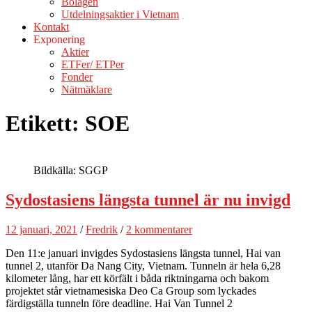
Bolagen
Utdelningsaktier i Vietnam
Kontakt
Exponering
Aktier
ETFer/ ETPer
Fonder
Nätmäklare
Etikett:
SOE
Bildkälla: SGGP
Sydostasiens längsta tunnel är nu invigd
12 januari, 2021
/
Fredrik
/
2 kommentarer
Den 11:e januari invigdes Sydostasiens längsta tunnel, Hai van
tunnel 2, utanför Da Nang City, Vietnam. Tunneln är hela 6,28
kilometer lång, har ett körfält i båda riktningarna och bakom
projektet står vietnamesiska Deo Ca Group som lyckades
färdigställa tunneln före deadline. Hai Van Tunnel 2