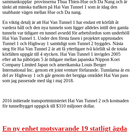
sammankopplar provinserna Thua Thien-Hue och Da Nang och är
tänkt att minska trafiken på Hai Van Tunnel 1 som är idag den
snabbaste vägen mellan Hue och Da nang.
En viktig detalj är att Hai Van Tunnel 1 har endast
ett
körfält åt
vardera håll och den nya tunneln som ligger alldeles intill den gamla
tunneln var tidigare en tunnel avsedd för arbetsfordon som underhöll
Hai Van Tunnel 1. Under den första fasen i projektet upprustades
Tunnel 1 och Highway 1 samtidigt som Tunnel 2 byggdes. Nästa
steg för Hai Van Tunnel 2 är att få ytterligare två körfält så de totala
körfälten uppgår till 4 stycken. Hai Van Tunnel 1 invigdes 2005
efter att ha påbörjats 5 år tidigare mellan japanska Nippon Koei
Company Limited Japan och amerikanska Louis Berger
International Inc. genom ett joint venture förfarande. Tunnlarna är en
del av Highway 1 och går genom det bergiga området Hai Van pass
som jag passerade med tåg i maj 2018.
2016 initierade transportministeriet Hai Van Tunnel 2 och kostnaden
för tunnelbygget uppgick till $310 miljoner dollar.
En ny enhet motsvarande 19 statligt ägda