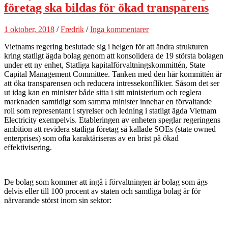
företag ska bildas för ökad transparens
1 oktober, 2018
/
Fredrik
/
Inga kommentarer
Vietnams regering beslutade sig i helgen för att ändra strukturen
kring statligt ägda bolag genom att konsolidera de 19 största bolagen
under ett ny enhet, Statliga kapitalförvaltningskommittén, State
Capital Management Committee. Tanken med den här kommittén är
att öka transparensen och reducera intressekonflikter. Såsom det ser
ut idag kan en minister både sitta i sitt ministerium och reglera
marknaden samtidigt som samma minister innehar en förvaltande
roll som representant i styrelser och ledning i statligt ägda Vietnam
Electricity exempelvis. Etableringen av enheten speglar regeringens
ambition att revidera statliga företag så kallade SOEs (state owned
enterprises) som ofta karaktäriseras av en brist på ökad
effektivisering.
De bolag som kommer att ingå i förvaltningen är bolag som ägs
delvis eller till 100 procent av staten och samtliga bolag är för
närvarande störst inom sin sektor: