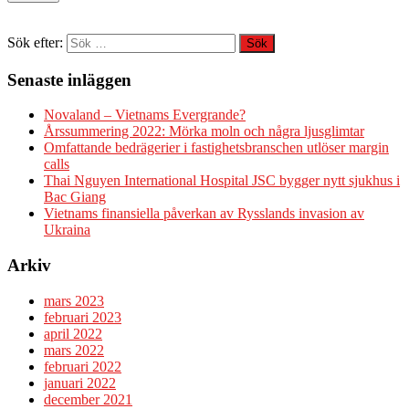
Sök efter:
Senaste inläggen
Novaland – Vietnams Evergrande?
Årssummering 2022: Mörka moln och några ljusglimtar
Omfattande bedrägerier i fastighetsbranschen utlöser margin
calls
Thai Nguyen International Hospital JSC bygger nytt sjukhus i
Bac Giang
Vietnams finansiella påverkan av Rysslands invasion av
Ukraina
Arkiv
mars 2023
februari 2023
april 2022
mars 2022
februari 2022
januari 2022
december 2021