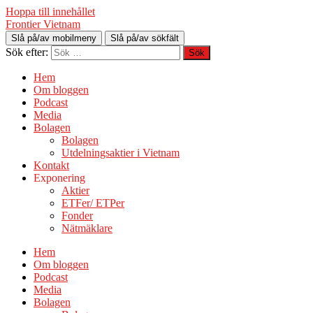
Hoppa till innehållet
Frontier Vietnam
Slå på/av mobilmeny
Slå på/av sökfält
Sök efter:
Hem
Om bloggen
Podcast
Media
Bolagen
Bolagen
Utdelningsaktier i Vietnam
Kontakt
Exponering
Aktier
ETFer/ ETPer
Fonder
Nätmäklare
Hem
Om bloggen
Podcast
Media
Bolagen