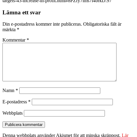
targets-43-increase-in-profit.html#8PZry7lms7l4brkD.97
Lämna ett svar
Din e-postadress kommer inte publiceras.
Obligatoriska fält är
märkta
*
Kommentar
*
Namn
*
E-postadress
*
Webbplats
Denna webbplats använder Akismet för att minska skräppost.
Lär