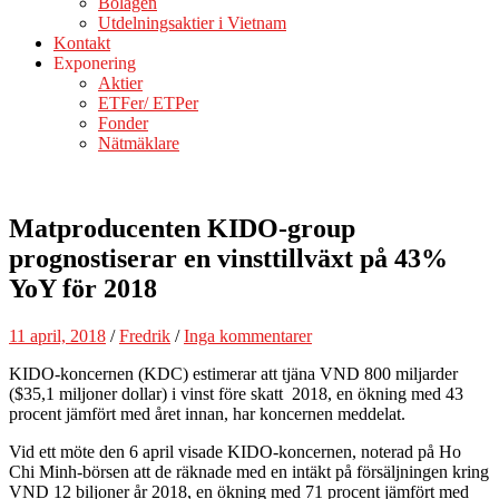
Bolagen
Utdelningsaktier i Vietnam
Kontakt
Exponering
Aktier
ETFer/ ETPer
Fonder
Nätmäklare
Matproducenten KIDO-group
prognostiserar en vinsttillväxt på 43%
YoY för 2018
11 april, 2018
/
Fredrik
/
Inga kommentarer
KIDO-koncernen (KDC) estimerar att tjäna VND 800 miljarder
($35,1 miljoner dollar) i vinst före skatt 2018, en ökning med 43
procent jämfört med året innan, har koncernen meddelat.
Vid ett möte den 6 april visade KIDO-koncernen, noterad på Ho
Chi Minh-börsen att de räknade med en intäkt på försäljningen kring
VND 12 biljoner år 2018, en ökning med 71 procent jämfört med