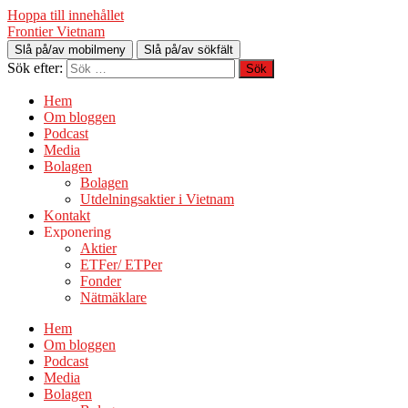
Hoppa till innehållet
Frontier Vietnam
Slå på/av mobilmeny
Slå på/av sökfält
Sök efter:
Hem
Om bloggen
Podcast
Media
Bolagen
Bolagen
Utdelningsaktier i Vietnam
Kontakt
Exponering
Aktier
ETFer/ ETPer
Fonder
Nätmäklare
Hem
Om bloggen
Podcast
Media
Bolagen