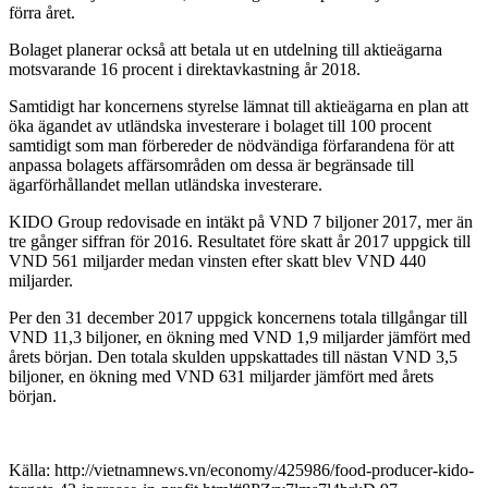
förra året.
Bolaget planerar också att betala ut en utdelning till aktieägarna
motsvarande 16 procent i direktavkastning år 2018.
Samtidigt har koncernens styrelse lämnat till aktieägarna en plan att
öka ägandet av utländska investerare i bolaget till 100 procent
samtidigt som man förbereder de nödvändiga förfarandena för att
anpassa bolagets affärsområden om dessa är begränsade till
ägarförhållandet mellan utländska investerare.
KIDO Group redovisade en intäkt på VND 7 biljoner 2017, mer än
tre gånger siffran för 2016. Resultatet före skatt år 2017 uppgick till
VND 561 miljarder medan vinsten efter skatt blev VND 440
miljarder.
Per den 31 december 2017 uppgick koncernens totala tillgångar till
VND 11,3 biljoner, en ökning med VND 1,9 miljarder jämfört med
årets början. Den totala skulden uppskattades till nästan VND 3,5
biljoner, en ökning med VND 631 miljarder jämfört med årets
början.
Källa: http://vietnamnews.vn/economy/425986/food-producer-kido-