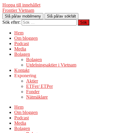
Hoppa till innehållet
Frontier Vietnam
Slå på/av mobilmeny
Slå på/av sökfält
Sök efter:
Hem
Om bloggen
Podcast
Media
Bolagen
Bolagen
Utdelningsaktier i Vietnam
Kontakt
Exponering
Aktier
ETFer/ ETPer
Fonder
Nätmäklare
Hem
Om bloggen
Podcast
Media
Bolagen