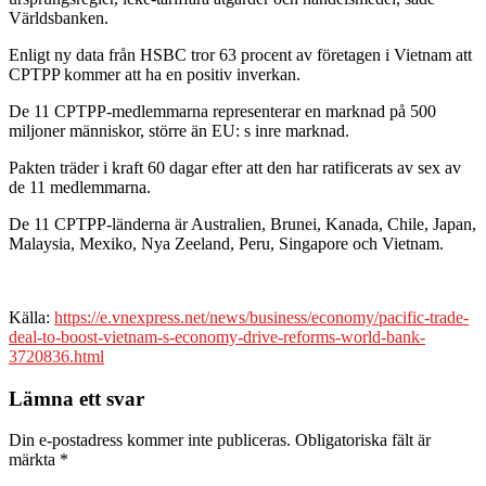
Världsbanken.
Enligt ny data från HSBC tror 63 procent av företagen i Vietnam att
CPTPP kommer att ha en positiv inverkan.
De 11 CPTPP-medlemmarna representerar en marknad på 500
miljoner människor, större än EU: s inre marknad.
Pakten träder i kraft 60 dagar efter att den har ratificerats av sex av
de 11 medlemmarna.
De 11 CPTPP-länderna är Australien, Brunei, Kanada, Chile, Japan,
Malaysia, Mexiko, Nya Zeeland, Peru, Singapore och Vietnam.
Källa:
https://e.vnexpress.net/news/business/economy/pacific-trade-
deal-to-boost-vietnam-s-economy-drive-reforms-world-bank-
3720836.html
Lämna ett svar
Din e-postadress kommer inte publiceras.
Obligatoriska fält är
märkta
*