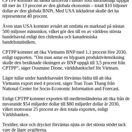
CPTPP kommer att sänka tarifferna i länder som sammanlagt uppgår
till mer än 13 procent av den globala ekonomin – totalt $10 biljoner
dollar av den globala BNPt. Med USA inkluderat skulle det ha
representerat 40 procent.
Även utan USA kommer avtalet att omfatta en marknad på nästan
500 miljoner människor, vilket gör den till en av världens största
handelsavtal enligt den chilenska och kanadensiska
handelsstatistiken.
CPTPP kommer att öka Vietnams BNP med 1,1 procent före 2030,
enligt rapporten. ”Om man antar en blygsam produktivitetsökning
skulle den beräknade ökningen av BNP uppgå till 3,5 procent från
CPTPP”, säger Ousmane Dione, världsbankschef för Vietnam.
Lägre tullar under handelsavtalet förväntas bidra till att öka
Vietnams export med 4 procent, säger Tran Toan Thang från
National Center for Socio-Economic Information and Forecast.
Enligt CPTPP kommer exporten till medlemsländerna att öka från de
nuvarande $54 miljarder dollar till $80 miljarder dollar år 2030,
vilket motsvarar 25 procent av den totala exporten, enligt
Världsbanken.
Textilier, skor och drycker förväntas njuta av det största stödet tack
vare de lägre avgifterna.