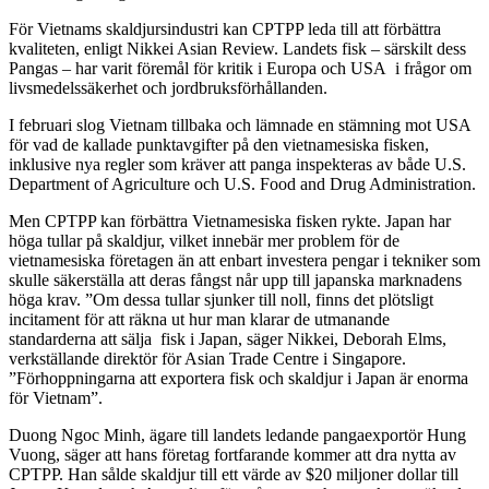
För Vietnams skaldjursindustri kan CPTPP leda till att förbättra
kvaliteten, enligt Nikkei Asian Review. Landets fisk – särskilt dess
Pangas – har varit föremål för kritik i Europa och USA i frågor om
livsmedelssäkerhet och jordbruksförhållanden.
I februari slog Vietnam tillbaka och lämnade en stämning mot USA
för vad de kallade punktavgifter på den vietnamesiska fisken,
inklusive nya regler som kräver att panga inspekteras av både U.S.
Department of Agriculture och U.S. Food and Drug Administration.
Men CPTPP kan förbättra Vietnamesiska fisken rykte. Japan har
höga tullar på skaldjur, vilket innebär mer problem för de
vietnamesiska företagen än att enbart investera pengar i tekniker som
skulle säkerställa att deras fångst når upp till japanska marknadens
höga krav. ”Om dessa tullar sjunker till noll, finns det plötsligt
incitament för att räkna ut hur man klarar de utmanande
standarderna att sälja fisk i Japan, säger Nikkei, Deborah Elms,
verkställande direktör för Asian Trade Centre i Singapore.
”Förhoppningarna att exportera fisk och skaldjur i Japan är enorma
för Vietnam”.
Duong Ngoc Minh, ägare till landets ledande pangaexportör Hung
Vuong, säger att hans företag fortfarande kommer att dra nytta av
CPTPP. Han sålde skaldjur till ett värde av $20 miljoner dollar till