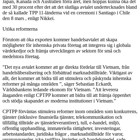
Japan, Kanada och Australien förra året, men hoppas kunna öka det
med 30 procent efter det att det slutliga avtalet undertecknades bland
de så kallade TPP 11-länderna vid en ceremoni i Santiago i Chile
den 8 mars , enligt Nikkei.
Utöka reformerna
Förutom att öka exporten kommer handelsavtalet att skapa
möjligheter för inhemska privata företag att integrera sig i globala
värdekedjor och främja utvecklingen av sektorn för små och
medelstora företag.
”Det nya avtalet kommer att ge direkta fördelar till Vietnam, från
handelsliberalisering och förbättrad marknadstillträde. Viktigast av
allt, det kommer att bidra till att stimulera och påskynda inhemska
reformer på många områden ”, säger Sebastian Eckardt,
Världsbankens ledande ekonom för Vietnam. ”Att leverera
åtaganden enligt CPTPP kommer att bidra till att främja öppenhet
och stödja skapandet av moderna institutioner i Vietnam.”
CPTPP förväntas stimulera reformer inom områden som konkurrens,
tjänster (inklusive finansiella tjänster, telekommunikation och
tillfällig tillträde av tjänsteleverantörer), tull, e-handel, miljö,
offentlig upphandling, immateriella rättigheter, investeringar,
arbetsstandarder, juridiska frågor , marknadstillträde för varor,
ursprungsregler, icke-tariffära åtgärder och handelsmedel, sade