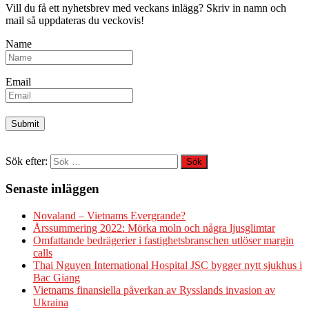
Vill du få ett nyhetsbrev med veckans inlägg? Skriv in namn och
mail så uppdateras du veckovis!
Name
Email
Sök efter:
Senaste inläggen
Novaland – Vietnams Evergrande?
Årssummering 2022: Mörka moln och några ljusglimtar
Omfattande bedrägerier i fastighetsbranschen utlöser margin
calls
Thai Nguyen International Hospital JSC bygger nytt sjukhus i
Bac Giang
Vietnams finansiella påverkan av Rysslands invasion av
Ukraina