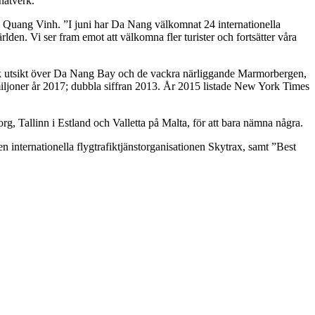
nätverk.
go Quang Vinh. ”I juni har Da Nang välkomnat 24 internationella
lden. Vi ser fram emot att välkomna fler turister och fortsätter våra
isk utsikt över Da Nang Bay och de vackra närliggande Marmorbergen,
 miljoner år 2017; dubbla siffran 2013. År 2015 listade New York Times
, Tallinn i Estland och Valletta på Malta, för att bara nämna några.
 internationella flygtrafiktjänstorganisationen Skytrax, samt ”Best