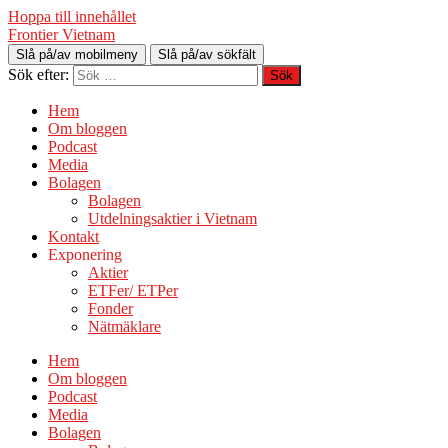
Hoppa till innehållet
Frontier Vietnam
Slå på/av mobilmeny
Slå på/av sökfält
Sök efter:
Hem
Om bloggen
Podcast
Media
Bolagen
Bolagen
Utdelningsaktier i Vietnam
Kontakt
Exponering
Aktier
ETFer/ ETPer
Fonder
Nätmäklare
Hem
Om bloggen
Podcast
Media
Bolagen