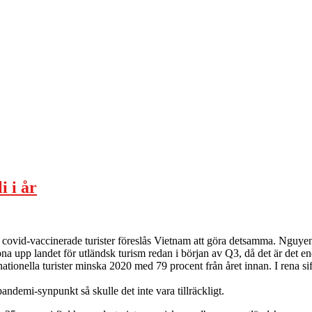
i i år
a för covid-vaccinerade turister föreslås Vietnam att göra detsamma. Ng
 upp landet för utländsk turism redan i början av Q3, då det är det enda 
tionella turister minska 2020 med 79 procent från året innan. I rena siffr
ndemi-synpunkt så skulle det inte vara tillräckligt.