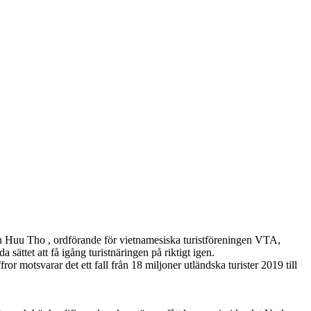
uyen Huu Tho , ordförande för vietnamesiska turistföreningen VTA,
sättet att få igång turistnäringen på riktigt igen.
or motsvarar det ett fall från 18 miljoner utländska turister 2019 till