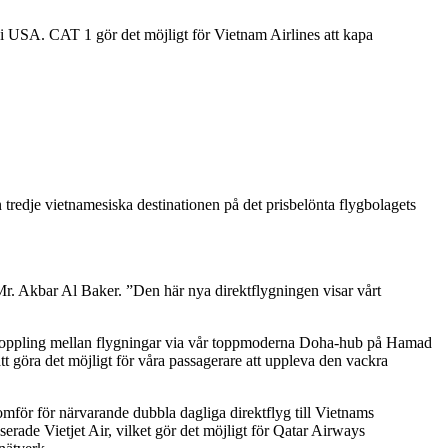
i USA. CAT 1 gör det möjligt för Vietnam Airlines att kapa
redje vietnamesiska destinationen på det prisbelönta flygbolagets
Mr. Akbar Al Baker. ”Den här nya direktflygningen visar vårt
fri koppling mellan flygningar via vår toppmoderna Doha-hub på Hamad
att göra det möjligt för våra passagerare att uppleva den vackra
mför för närvarande dubbla dagliga direktflyg till Vietnams
rade Vietjet Air, vilket gör det möjligt för Qatar Airways