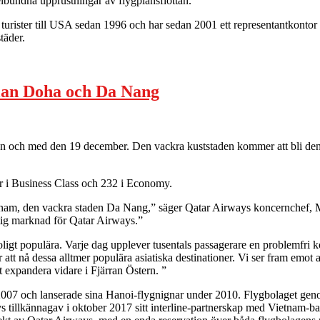
gelbundna upprustningar av flygplansflottan.
urister till USA sedan 1996 och har sedan 2001 ett representantkontor 
täder.
llan Doha och Da Nang
ån och med den 19 december. Den vackra kuststaden kommer att bli den t
r i Business Class och 232 i Economy.
Vietnam, den vackra staden Da Nang,” säger Qatar Airways koncernchef, 
tig marknad för Qatar Airways.”
troligt populära. Varje dag upplever tusentals passagerare en problem
r att nå dessa alltmer populära asiatiska destinationer. Vi ser fram emot 
t expandera vidare i Fjärran Östern. ”
2007 och lanserade sina Hanoi-flygnignar under 2010. Flygbolaget geno
 tillkännagav i oktober 2017 sitt interline-partnerskap med Vietnam-base