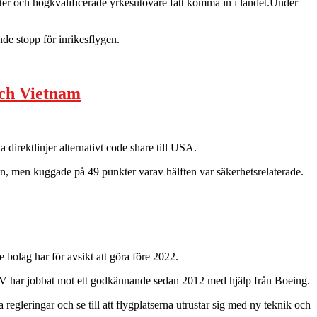
ter och högkvalificerade yrkesutövare fått komma in i landet.Under
de stopp för inrikesflygen.
och Vietnam
irektlinjer alternativt code share till USA.
en, men kuggade på 49 punkter varav hälften var säkerhetsrelaterade.
 bolag har för avsikt att göra före 2022.
AV har jobbat mot ett godkännande sedan 2012 med hjälp från Boeing.
regleringar och se till att flygplatserna utrustar sig med ny teknik och