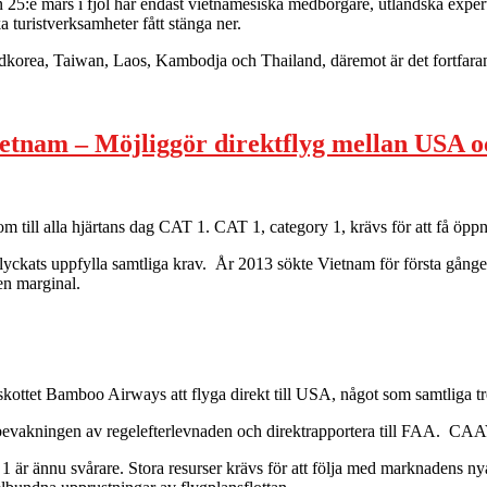
n 25:e mars i fjol har endast vietnamesiska medborgare, utländska exper
 turistverksamheter fått stänga ner.
Sydkorea, Taiwan, Laos, Kambodja och Thailand, däremot är det fortfaran
ietnam – Möjliggör direktflyg mellan USA 
ll alla hjärtans dag CAT 1. CAT 1, category 1, krävs för att få öppna d
 lyckats uppfylla samtliga krav. År 2013 sökte Vietnam för första gång
en marginal.
kottet Bamboo Airways att flyga direkt till USA, något som samtliga tre
bevakningen av regelefterlevnaden och direktrapportera till FAA. CA
 är ännu svårare. Stora resurser krävs för att följa med marknadens nya 