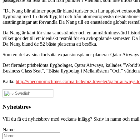
passagerare att resa till och från punkter i Vietnam, som inte utförs 
”Da Nang blir alltmer populär bland turister och har upplevt extraor
flygbolag med 15 direktflyg till och från utomeuropeiska destinationer.
ansträngningar att förvandla Da Nang till ett enastående globalt resmål
Da Nang är känt för sina sandstränder och en anmärkningsvärd histo
vilket gör det till ett idealiskt resmål för en avkopplande semester.
Da Nang bland de 52 bästa platserna att besöka.
Som en del av sina fortsatta expansionsplaner planerar Qatar Airways
Det flertalet prisbelönta flygbolaget, Qatar Airways, kallades ”World
Business Class Seat”, ”Bästa flygbolag i Mellanöstern ”Och” världens 
Källa:
http://vneconomictimes.com/article/biz-traveler/qatar-airways-t
Swedish
Nyhetsbrev
Vill du få ett nyhetsbrev med veckans inlägg? Skriv in namn och mail
Name