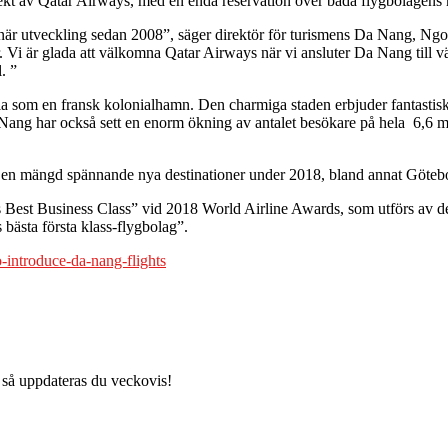
direkt av Qatar Airways, med en enda reservation över båda flygbolagens 
dinär utveckling sedan 2008”, säger direktör för turismens Da Nang, N
 Vi är glada att välkomna Qatar Airways när vi ansluter Da Nang till vär
. ”
ria som en fransk kolonialhamn. Den charmiga staden erbjuder fantast
 Da Nang har också sett en enorm ökning av antalet besökare på hela 6,6
 en mängd spännande nya destinationer under 2018, bland annat Göteborg
’s Best Business Class” vid 2018 World Airline Awards, som utförs av den
bästa första klass-flygbolag”.
o-introduce-da-nang-flights
 så uppdateras du veckovis!