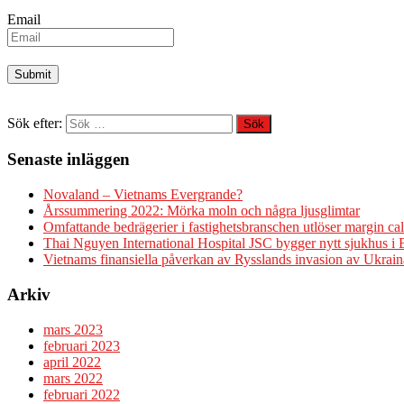
Email
Sök efter:
Senaste inläggen
Novaland – Vietnams Evergrande?
Årssummering 2022: Mörka moln och några ljusglimtar
Omfattande bedrägerier i fastighetsbranschen utlöser margin cal
Thai Nguyen International Hospital JSC bygger nytt sjukhus i
Vietnams finansiella påverkan av Rysslands invasion av Ukrain
Arkiv
mars 2023
februari 2023
april 2022
mars 2022
februari 2022