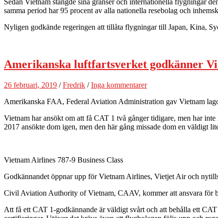
Sedan Vietnam stängde sina gränser och internationella flygningar de
samma period har 95 procent av alla nationella resebolag och inhemska
Nyligen godkände regeringen att tillåta flygningar till Japan, Kina, 
Amerikanska luftfartsverket godkänner V
26 februari, 2019
/
Fredrik
/
Inga kommentarer
Amerikanska FAA, Federal Aviation Administration gav Vietnam lagom ti
Vietnam har ansökt om att få CAT 1 två gånger tidigare, men har inte
2017 ansökte dom igen, men den här gång missade dom en väldigt lit
Vietnam Airlines 787-9 Business Class
Godkännandet öppnar upp för Vietnam Airlines, Vietjet Air och nytills
Civil Aviation Authority of Vietnam, CAAV, kommer att ansvara för 
Att få ett CAT 1-godkännande är väldigt svårt och att behålla ett CAT 1