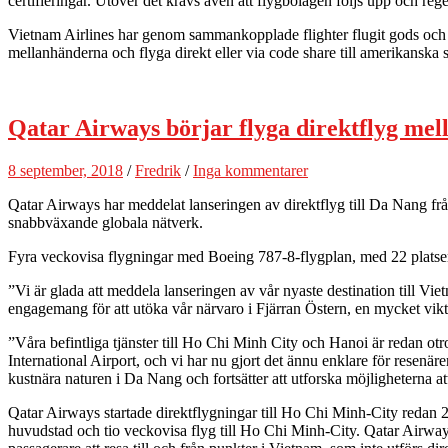
certifieringar. Utöver det krävs även att flygbolagen följs upp och re
Vietnam Airlines har genom sammankopplade flighter flugit gods och t
mellanhänderna och flyga direkt eller via code share till amerikanska s
Qatar Airways börjar flyga direktflyg me
8 september, 2018
/
Fredrik
/
Inga kommentarer
Qatar Airways har meddelat lanseringen av direktflyg till Da Nang fr
snabbväxande globala nätverk.
Fyra veckovisa flygningar med Boeing 787-8-flygplan, med 22 platse
”Vi är glada att meddela lanseringen av vår nyaste destination till 
engagemang för att utöka vår närvaro i Fjärran Östern, en mycket vik
”Våra befintliga tjänster till Ho Chi Minh City och Hanoi är redan o
International Airport, och vi har nu gjort det ännu enklare för resenäre
kustnära naturen i Da Nang och fortsätter att utforska möjligheterna at
Qatar Airways startade direktflygningar till Ho Chi Minh-City redan 
huvudstad och tio veckovisa flyg till Ho Chi Minh-City. Qatar Airways