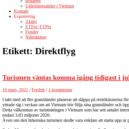
Bolagen
Utdelningsaktier i Vietnam
Kontakt
Exponering
Aktier
ETFer/ ETPer
Fonder
Nätmäklare
Etikett:
Direktflyg
Turismen väntas komma igång tidigast i jul
10 mars, 2021
/
Fredrik
/
1 kommentar
I takt med att fler grannländer planerar att släppa på restriktionern
yttrade sig i veckan om att Vietnam bör följa sina grannländer och öppna
Detta välkomnas av turistnäringen i Vietnam som har sett antalet interna
endast 3,83 miljoner 2020.
Även om den inhemska turismen skulle vara enklare att starta upp ur pa