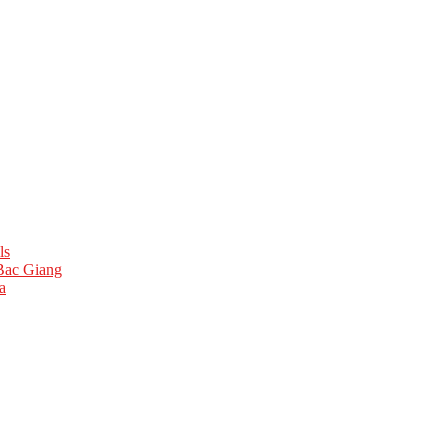
ls
 Bac Giang
a