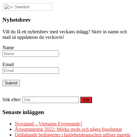
Swedish
Nyhetsbrev
Vill du få ett nyhetsbrev med veckans inlägg? Skriv in namn och
mail så uppdateras du veckovis!
Name
Email
Sök efter:
Senaste inläggen
Novaland – Vietnams Evergrande?
Årssummering 2022: Mörka moln och några ljusglimtar
Omfattande bedrägerier i fastighetsbranschen utlöser margin