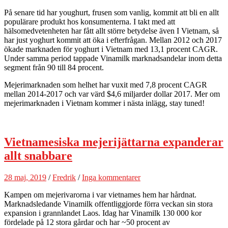
På senare tid har youghurt, frusen som vanlig, kommit att bli en allt
populärare produkt hos konsumenterna. I takt med att
hälsomedvetenheten har fått allt större betydelse även I Vietnam, så
har just yoghurt kommit att öka i efterfrågan. Mellan 2012 och 2017
ökade marknaden för yoghurt i Vietnam med 13,1 procent CAGR.
Under samma period tappade Vinamilk marknadsandelar inom detta
segment från 90 till 84 procent.
Mejerimarknaden som helhet har vuxit med 7,8 procent CAGR
mellan 2014-2017 och var värd $4,6 miljarder dollar 2017. Mer om
mejerimarknaden i Vietnam kommer i nästa inlägg, stay tuned!
Vietnamesiska mejerijättarna expanderar
allt snabbare
28 maj, 2019
/
Fredrik
/
Inga kommentarer
Kampen om mejerivarorna i var vietnames hem har hårdnat.
Marknadsledande Vinamilk offentliggjorde förra veckan sin stora
expansion i grannlandet Laos. Idag har Vinamilk 130 000 kor
fördelade på 12 stora gårdar och har ~50 procent av