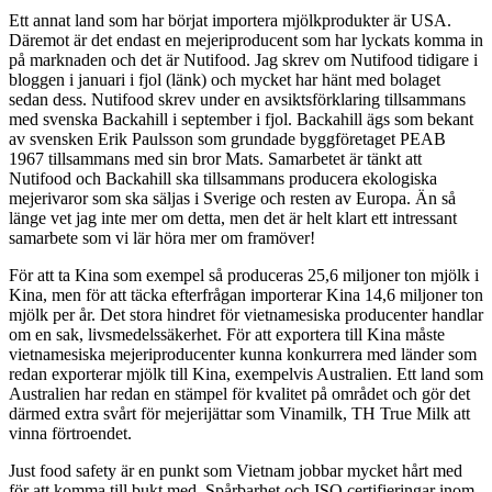
Ett annat land som har börjat importera mjölkprodukter är USA.
Däremot är det endast en mejeriproducent som har lyckats komma in
på marknaden och det är Nutifood. Jag skrev om Nutifood tidigare i
bloggen i januari i fjol (länk) och mycket har hänt med bolaget
sedan dess. Nutifood skrev under en avsiktsförklaring tillsammans
med svenska Backahill i september i fjol. Backahill ägs som bekant
av svensken Erik Paulsson som grundade byggföretaget PEAB
1967 tillsammans med sin bror Mats. Samarbetet är tänkt att
Nutifood och Backahill ska tillsammans producera ekologiska
mejerivaror som ska säljas i Sverige och resten av Europa. Än så
länge vet jag inte mer om detta, men det är helt klart ett intressant
samarbete som vi lär höra mer om framöver!
För att ta Kina som exempel så produceras 25,6 miljoner ton mjölk i
Kina, men för att täcka efterfrågan importerar Kina 14,6 miljoner ton
mjölk per år. Det stora hindret för vietnamesiska producenter handlar
om en sak, livsmedelssäkerhet. För att exportera till Kina måste
vietnamesiska mejeriproducenter kunna konkurrera med länder som
redan exporterar mjölk till Kina, exempelvis Australien. Ett land som
Australien har redan en stämpel för kvalitet på området och gör det
därmed extra svårt för mejerijättar som Vinamilk, TH True Milk att
vinna förtroendet.
Just food safety är en punkt som Vietnam jobbar mycket hårt med
för att komma till bukt med. Spårbarhet och ISO certifieringar inom