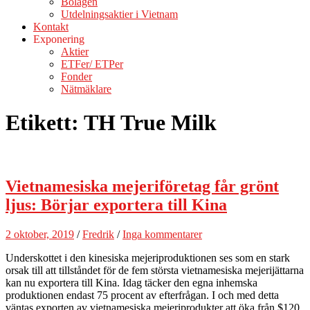
Bolagen
Utdelningsaktier i Vietnam
Kontakt
Exponering
Aktier
ETFer/ ETPer
Fonder
Nätmäklare
Etikett:
TH True Milk
Vietnamesiska mejeriföretag får grönt
ljus: Börjar exportera till Kina
2 oktober, 2019
/
Fredrik
/
Inga kommentarer
Underskottet i den kinesiska mejeriproduktionen ses som en stark
orsak till att tillståndet för de fem största vietnamesiska mejerijättarna
kan nu exportera till Kina. Idag täcker den egna inhemska
produktionen endast 75 procent av efterfrågan. I och med detta
väntas exporten av vietnamesiska mejeriprodukter att öka från $120