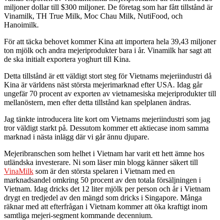
miljoner dollar till $300 miljoner. De företag som har fått tillstånd är
Vinamilk, TH True Milk, Moc Chau Milk, NutiFood, och
Hanoimilk.
För att täcka behovet kommer Kina att importera hela 39,43 miljoner
ton mjölk och andra mejeriprodukter bara i år. Vinamilk har sagt att
de ska initialt exportera yoghurt till Kina.
Detta tillstånd är ett väldigt stort steg för Vietnams mejeriindustri då
Kina är världens näst största mejerimarknad efter USA. Idag går
ungefär 70 procent av exporten av vietnamesiska mejeriprodukter till
mellanöstern, men efter detta tillstånd kan spelplanen ändras.
Jag tänkte introducera lite kort om Vietnams mejeriindustri som jag
tror väldigt starkt på. Dessutom kommer ett aktiecase inom samma
marknad i nästa inlägg där vi går ännu djupare.
Mejeribranschen som helhet i Vietnam har varit ett hett ämne hos
utländska investerare. Ni som läser min blogg känner säkert till
VinaMilk
som är den största spelaren i Vietnam med en
marknadsandel omkring 50 procent av den totala försäljningen i
Vietnam. Idag dricks det 12 liter mjölk per person och år i Vietnam
drygt en tredjedel av den mängd som dricks i Singapore. Många
räknar med att efterfrågan i Vietnam kommer att öka kraftigt inom
samtliga mejeri-segment kommande decennium.