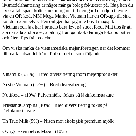
livsmedelshantering är något många bolag fokuserar på. Idag kan du
i vissa fall spåra köttets ursprung ner till den gård där djuret levde
via en QR kod, MM Mega Market Vietnam har en QR-app till sina
kunder exempelvis. Personligen har jag inte blivit magsjuk i
Vietnam och jag har i princip bara levt på street food. Mitt tips är att
äta där alla andra äter, ät aldrig från gatukök där inga lokalbor sitter
och äter. Tips från coachen.
Om vi ska ranka de vietnamesiska mejeriföretagen när det kommer
till marknadsandel från i fjol ser det ut som följande
Vinamilk (53 %) – Bred diversifiering inom mejeriprodukter
Nestlé Vietnam (12%) – Bred diversifiering
Nutifood – (10%) Pulvermjölk fokus på låginkomsttagare
FrieslandCampina (10%) -Bred diversifiering fokus på
låginkomsttagare
Th True Milk (5%) – Nisch mot ekologisk premium mjölk
Övriga exempelvis Masan (10%)