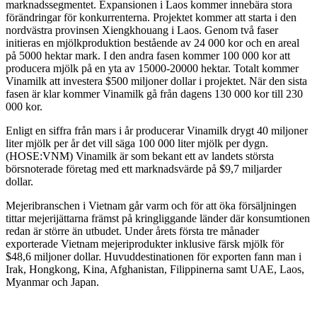
marknadssegmentet. Expansionen i Laos kommer innebära stora
förändringar för konkurrenterna. Projektet kommer att starta i den
nordvästra provinsen Xiengkhouang i Laos. Genom två faser
initieras en mjölkproduktion bestående av 24 000 kor och en areal
på 5000 hektar mark. I den andra fasen kommer 100 000 kor att
producera mjölk på en yta av 15000-20000 hektar. Totalt kommer
Vinamilk att investera $500 miljoner dollar i projektet. När den sista
fasen är klar kommer Vinamilk gå från dagens 130 000 kor till 230
000 kor.
Enligt en siffra från mars i år producerar Vinamilk drygt 40 miljoner
liter mjölk per år det vill säga 100 000 liter mjölk per dygn.
(HOSE:VNM) Vinamilk är som bekant ett av landets största
börsnoterade företag med ett marknadsvärde på $9,7 miljarder
dollar.
Mejeribranschen i Vietnam går varm och för att öka försäljningen
tittar mejerijättarna främst på kringliggande länder där konsumtionen
redan är större än utbudet. Under årets första tre månader
exporterade Vietnam mejeriprodukter inklusive färsk mjölk för
$48,6 miljoner dollar. Huvuddestinationen för exporten fann man i
Irak, Hongkong, Kina, Afghanistan, Filippinerna samt UAE, Laos,
Myanmar och Japan.