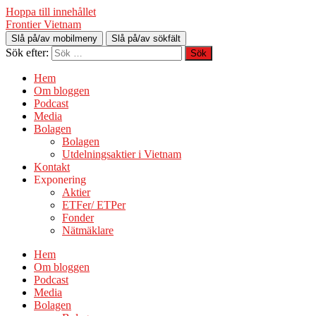
Hoppa till innehållet
Frontier Vietnam
Slå på/av mobilmeny
Slå på/av sökfält
Sök efter:
Hem
Om bloggen
Podcast
Media
Bolagen
Bolagen
Utdelningsaktier i Vietnam
Kontakt
Exponering
Aktier
ETFer/ ETPer
Fonder
Nätmäklare
Hem
Om bloggen
Podcast
Media
Bolagen