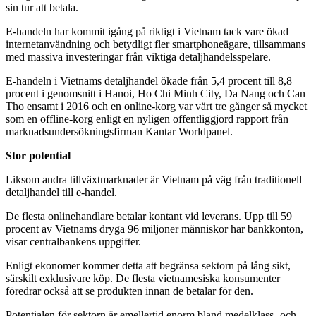
sin tur att betala.
E-handeln har kommit igång på riktigt i Vietnam tack vare ökad
internetanvändning och betydligt fler smartphoneägare, tillsammans
med massiva investeringar från viktiga detaljhandelsspelare.
E-handeln i Vietnams detaljhandel ökade från 5,4 procent till 8,8
procent i genomsnitt i Hanoi, Ho Chi Minh City, Da Nang och Can
Tho ensamt i 2016 och en online-korg var värt tre gånger så mycket
som en offline-korg enligt en nyligen offentliggjord rapport från
marknadsundersökningsfirman Kantar Worldpanel.
Stor potential
Liksom andra tillväxtmarknader är Vietnam på väg från traditionell
detaljhandel till e-handel.
De flesta onlinehandlare betalar kontant vid leverans. Upp till 59
procent av Vietnams dryga 96 miljoner människor har bankkonton,
visar centralbankens uppgifter.
Enligt ekonomer kommer detta att begränsa sektorn på lång sikt,
särskilt exklusivare köp. De flesta vietnamesiska konsumenter
föredrar också att se produkten innan de betalar för den.
Potentialen för sektorn är emellertid enorm bland medelklass- och