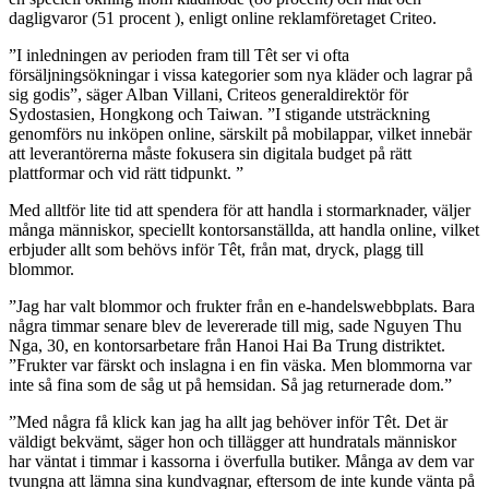
dagligvaror (51 procent ), enligt online reklamföretaget Criteo.
”I inledningen av perioden fram till Têt ser vi ofta
försäljningsökningar i vissa kategorier som nya kläder och lagrar på
sig godis”, säger Alban Villani, Criteos generaldirektör för
Sydostasien, Hongkong och Taiwan. ”I stigande utsträckning
genomförs nu inköpen online, särskilt på mobilappar, vilket innebär
att leverantörerna måste fokusera sin digitala budget på rätt
plattformar och vid rätt tidpunkt. ”
Med alltför lite tid att spendera för att handla i stormarknader, väljer
många människor, speciellt kontorsanställda, att handla online, vilket
erbjuder allt som behövs inför Têt, från mat, dryck, plagg till
blommor.
”Jag har valt blommor och frukter från en e-handelswebbplats. Bara
några timmar senare blev de levererade till mig, sade Nguyen Thu
Nga, 30, en kontorsarbetare från Hanoi Hai Ba Trung distriktet.
”Frukter var färskt och inslagna i en fin väska. Men blommorna var
inte så fina som de såg ut på hemsidan. Så jag returnerade dom.”
”Med några få klick kan jag ha allt jag behöver inför Têt. Det är
väldigt bekvämt, säger hon och tillägger att hundratals människor
har väntat i timmar i kassorna i överfulla butiker. Många av dem var
tvungna att lämna sina kundvagnar, eftersom de inte kunde vänta på