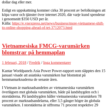
dollar dag eller mer.
Enligt en uppskattning kommer cirka 30 procent av befolkningen att
köpa varor och tjänster över internet 2020, där varje kund spenderar
i genomsnitt $350 USD per år.
Källa:
https://e.vnexpress.net/news/business/more-vietnamese-shift-
to-online-shopping-ahead-of-tet-3712073.html
Vietnamesiska FMCG-varumärken
blomstrar på hemmaplan
1 februari, 2018
/
Fredrik
/
Inga kommentarer
Kantar Worldpanels Asia Power Power-rapport som släpptes den 15
januari visade att asiatiska varumärken har blomstrat på
hemmamarknaderna de senaste åren.
I Vietnam är marknadsandelen av vietnamesiska varumärken
överlägsen mot globala varumärken, både på landsbygden och i
storstäderna. På landsbygden håller vietnamesiska varumärken 78
procent av marknadsandelarna, eller 3,5 gånger högre än globala
varumärken. I storstäderna är siffrorna 71 procent respektive 29