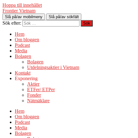
Hoppa till innehållet
Frontier Vietnam
Slå på/av mobilmeny
Slå på/av sökfält
Sök efter:
Hem
Om bloggen
Podcast
Media
Bolagen
Bolagen
Utdelningsaktier i Vietnam
Kontakt
Exponering
Aktier
ETFer/ ETPer
Fonder
Nätmäklare
Hem
Om bloggen
Podcast
Media
Bolagen