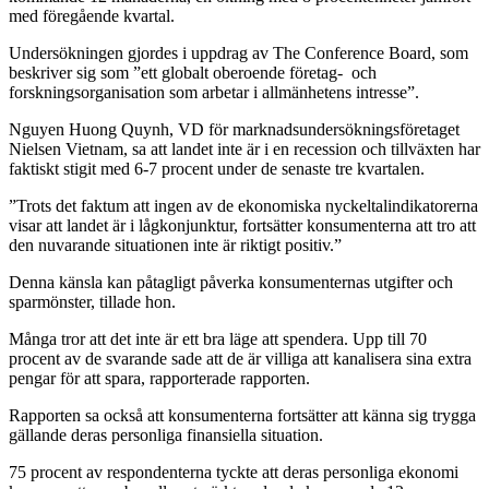
med föregående kvartal.
Undersökningen gjordes i uppdrag av The Conference Board, som
beskriver sig som ”ett globalt oberoende företag- och
forskningsorganisation som arbetar i allmänhetens intresse”.
Nguyen Huong Quynh, VD för marknadsundersökningsföretaget
Nielsen Vietnam, sa att landet inte är i en recession och tillväxten har
faktiskt stigit med 6-7 procent under de senaste tre kvartalen.
”Trots det faktum att ingen av de ekonomiska nyckeltalindikatorerna
visar att landet är i lågkonjunktur, fortsätter konsumenterna att tro att
den nuvarande situationen inte är riktigt positiv.”
Denna känsla kan påtagligt påverka konsumenternas utgifter och
sparmönster, tillade hon.
Många tror att det inte är ett bra läge att spendera. Upp till 70
procent av de svarande sade att de är villiga att kanalisera sina extra
pengar för att spara, rapporterade rapporten.
Rapporten sa också att konsumenterna fortsätter att känna sig trygga
gällande deras personliga finansiella situation.
75 procent av respondenterna tyckte att deras personliga ekonomi