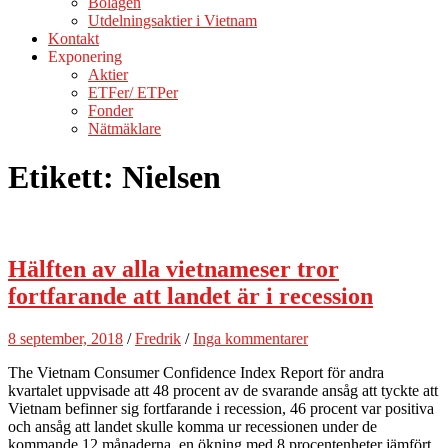
Bolagen
Utdelningsaktier i Vietnam
Kontakt
Exponering
Aktier
ETFer/ ETPer
Fonder
Nätmäklare
Etikett:
Nielsen
Hälften av alla vietnameser tror
fortfarande att landet är i recession
8 september, 2018
/
Fredrik
/
Inga kommentarer
The Vietnam Consumer Confidence Index Report för andra
kvartalet uppvisade att 48 procent av de svarande ansåg att tyckte att
Vietnam befinner sig fortfarande i recession, 46 procent var positiva
och ansåg att landet skulle komma ur recessionen under de
kommande 12 månaderna, en ökning med 8 procentenheter jämfört