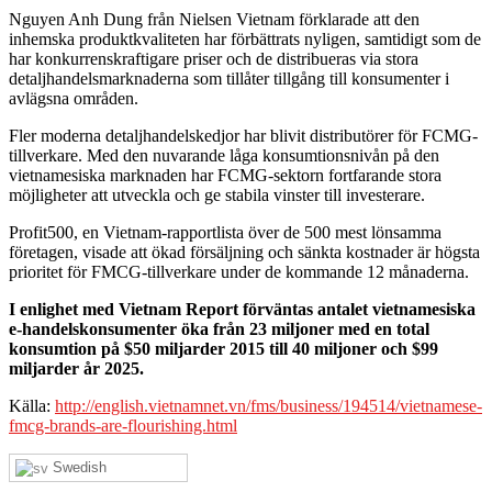
Nguyen Anh Dung från Nielsen Vietnam förklarade att den
inhemska produktkvaliteten har förbättrats nyligen, samtidigt som de
har konkurrenskraftigare priser och de distribueras via stora
detaljhandelsmarknaderna som tillåter tillgång till konsumenter i
avlägsna områden.
Fler moderna detaljhandelskedjor har blivit distributörer för FCMG-
tillverkare. Med den nuvarande låga konsumtionsnivån på den
vietnamesiska marknaden har FCMG-sektorn fortfarande stora
möjligheter att utveckla och ge stabila vinster till investerare.
Profit500, en Vietnam-rapportlista över de 500 mest lönsamma
företagen, visade att ökad försäljning och sänkta kostnader är högsta
prioritet för FMCG-tillverkare under de kommande 12 månaderna.
I enlighet med Vietnam Report förväntas antalet vietnamesiska
e-handelskonsumenter öka från 23 miljoner med en total
konsumtion på $50 miljarder 2015 till 40 miljoner och $99
miljarder år 2025.
Källa:
http://english.vietnamnet.vn/fms/business/194514/vietnamese-
fmcg-brands-are-flourishing.html
Swedish