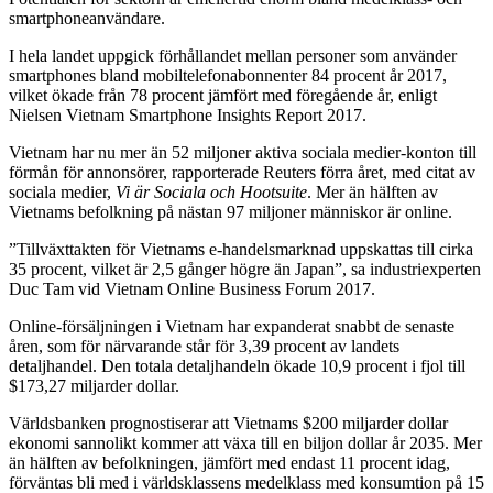
smartphoneanvändare.
I hela landet uppgick förhållandet mellan personer som använder
smartphones bland mobiltelefonabonnenter 84 procent år 2017,
vilket ökade från 78 procent jämfört med föregående år, enligt
Nielsen Vietnam Smartphone Insights Report 2017.
Vietnam har nu mer än 52 miljoner aktiva sociala medier-konton till
förmån för annonsörer, rapporterade Reuters förra året, med citat av
sociala medier,
Vi är Sociala och Hootsuite
. Mer än hälften av
Vietnams befolkning på nästan 97 miljoner människor är online.
”Tillväxttakten för Vietnams e-handelsmarknad uppskattas till cirka
35 procent, vilket är 2,5 gånger högre än Japan”, sa industriexperten
Duc Tam vid Vietnam Online Business Forum 2017.
Online-försäljningen i Vietnam har expanderat snabbt de senaste
åren, som för närvarande står för 3,39 procent av landets
detaljhandel. Den totala detaljhandeln ökade 10,9 procent i fjol till
$173,27 miljarder dollar.
Världsbanken prognostiserar att Vietnams $200 miljarder dollar
ekonomi sannolikt kommer att växa till en biljon dollar år 2035. Mer
än hälften av befolkningen, jämfört med endast 11 procent idag,
förväntas bli med i världsklassens medelklass med konsumtion på 15