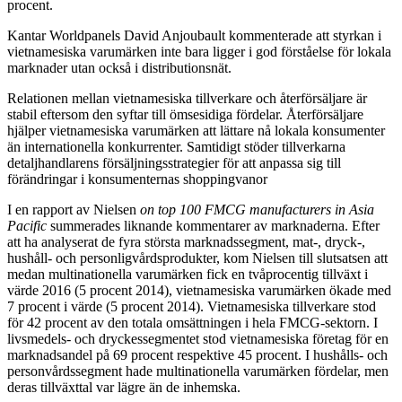
procent.
Kantar Worldpanels David Anjoubault kommenterade att styrkan i
vietnamesiska varumärken inte bara ligger i god förståelse för lokala
marknader utan också i distributionsnät.
Relationen mellan vietnamesiska tillverkare och återförsäljare är
stabil eftersom den syftar till ömsesidiga fördelar. Återförsäljare
hjälper vietnamesiska varumärken att lättare nå lokala konsumenter
än internationella konkurrenter. Samtidigt stöder tillverkarna
detaljhandlarens försäljningsstrategier för att anpassa sig till
förändringar i konsumenternas shoppingvanor
I en rapport av Nielsen
on top 100 FMCG manufacturers in Asia
Pacific
summerades liknande kommentarer av marknaderna. Efter
att ha analyserat de fyra största marknadssegment, mat-, dryck-,
hushåll- och personligvårdsprodukter, kom Nielsen till slutsatsen att
medan multinationella varumärken fick en tvåprocentig tillväxt i
värde 2016 (5 procent 2014), vietnamesiska varumärken ökade med
7 procent i värde (5 procent 2014). Vietnamesiska tillverkare stod
för 42 procent av den totala omsättningen i hela FMCG-sektorn. I
livsmedels- och dryckessegmentet stod vietnamesiska företag för en
marknadsandel på 69 procent respektive 45 procent. I hushålls- och
personvårdssegment hade multinationella varumärken fördelar, men
deras tillväxttal var lägre än de inhemska.