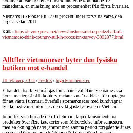
kommer att vara bra eller utmärkt under de kommande 12
månaderna, en minskning med en procentenhet från första kvartalet.
Vietnams BNP ökade till 7,08 procent under första halvåret, den
högsta sedan 2011.
Källa:
https://e.vnexpress.net/news/business/data-speaks/half-of-
vietnamese-think-country-still-in-recession-survey-3802877.html
Alltfler vietnameser byter den fysiska
butiken mot e-handel
18 februari, 2018
/
Fredrik
/
Inga kommentarer
E-handeln har blivit mångas förstahandsval bland vietnamesiska
konsumenter, särskilt kontorsarbetare som är alldeles för upptagna
för att vänta i timmar i överfulla stormarknader med kundvagnar
fyllda med varor inför Têt, den viktigaste festivalen i Vietnam.
Inför Tet, som började den 15 februari, köper konsumenterna
produkter över flera kategorier som förberedelse inför semestern,
med en ökning på nätet jämfört med samma period föregående år ses
en speciell ökning inom klädmode (86 procent) och mat och