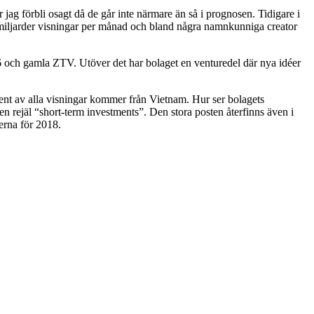
r jag förbli osagt då de går inte närmare än så i prognosen. Tidigare i
 miljarder visningar per månad och bland några namnkunniga creator
V6 och gamla ZTV. Utöver det har bolaget en venturedel där nya idéer
ent av alla visningar kommer från Vietnam. Hur ser bolagets
en rejäl “short-term investments”. Den stora posten återfinns även i
erna för 2018.