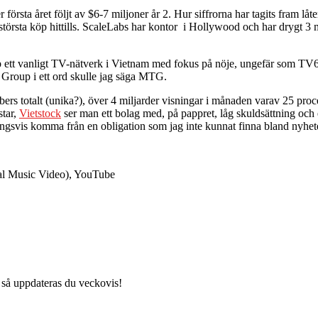
rsta året följt av $6-7 miljoner år 2. Hur siffrorna har tagits fram låte
största köp hittills. ScaleLabs har kontor i Hollywood och har drygt 3
roup ett vanligt TV-nätverk i Vietnam med fokus på nöje, ungefär som T
 Group i ett ord skulle jag säga MTG.
rs totalt (unika?), över 4 miljarder visningar i månaden varav 25 proc
star,
Vietstock
ser man ett bolag med, på pappret, låg skuldsättning och 
ngsvis komma från en obligation som jag inte kunnat finna bland nyhet
cial Music Video), YouTube
 så uppdateras du veckovis!