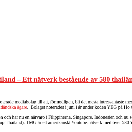
nd – Ett nätverk bestående av 580 thailä
erade mediabolag till att, förmodligen, bli det mesta intressantaste me
utländska ägare
. Bolaget noterades i juni i år under koden YEG på Ho
 och har nu en närvaro i Filippinerna, Singapore, Indonesien och nu se
 Thailand). TMG är ett amerikanskt Youtube-nätverk med över 580 You