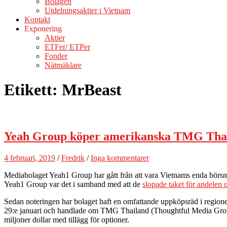
Bolagen
Utdelningsaktier i Vietnam
Kontakt
Exponering
Aktier
ETFer/ ETPer
Fonder
Nätmäklare
Etikett:
MrBeast
Yeah Group köper amerikanska TMG Thaila
4 februari, 2019
/
Fredrik
/
Inga kommentarer
Mediabolaget Yeah1 Group har gått från att vara Vietnams enda börsnot
Yeah1 Group var det i samband med att de
slopade taket för andelen 
Sedan noteringen har bolaget haft en omfattande uppköpsräd i regionen
29:e januari och handlade om TMG Thailand (Thoughtful Media Group
miljoner dollar med tillägg för optioner.