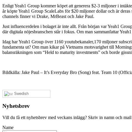
Enligt Yeah1 Group kommer köpet att generera $2-3 miljoner i intäkter fö
år köpte Yeah1 Group ScaleLabs för $20 miljoner dollar och är deras 
channels finner vi Drake, MrBeast och Jake Paul.
Just influencerdelen i bolaget är inte allt. Från början var Yeah1 G
där digitala nöjesbranschen står i fokus. Om man sammanfattar Yeah1
Idag har Yeah1 Group över 1160 youtubekanaler,170 miljoner subscribe
fundamenta ut? Om man kikar på Vietnams motsvarighet till Morning
balansräkningen som “Held to maturity investments” och borde gissni
Bildkälla: Jake Paul – It’s Everyday Bro (Song) feat. Team 10 (Offi
Swedish
Nyhetsbrev
Vill du få ett nyhetsbrev med veckans inlägg? Skriv in namn och mail
Name