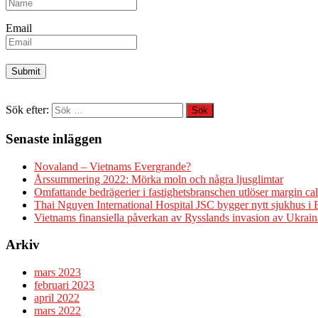
Email
Sök efter:
Senaste inläggen
Novaland – Vietnams Evergrande?
Årssummering 2022: Mörka moln och några ljusglimtar
Omfattande bedrägerier i fastighetsbranschen utlöser margin cal
Thai Nguyen International Hospital JSC bygger nytt sjukhus i
Vietnams finansiella påverkan av Rysslands invasion av Ukrain
Arkiv
mars 2023
februari 2023
april 2022
mars 2022