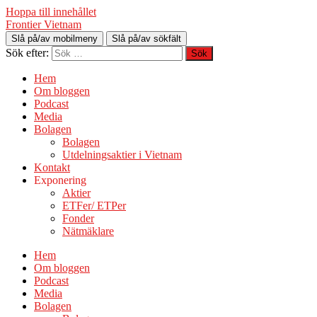
Hoppa till innehållet
Frontier Vietnam
Slå på/av mobilmeny
Slå på/av sökfält
Sök efter:
Hem
Om bloggen
Podcast
Media
Bolagen
Bolagen
Utdelningsaktier i Vietnam
Kontakt
Exponering
Aktier
ETFer/ ETPer
Fonder
Nätmäklare
Hem
Om bloggen
Podcast
Media
Bolagen