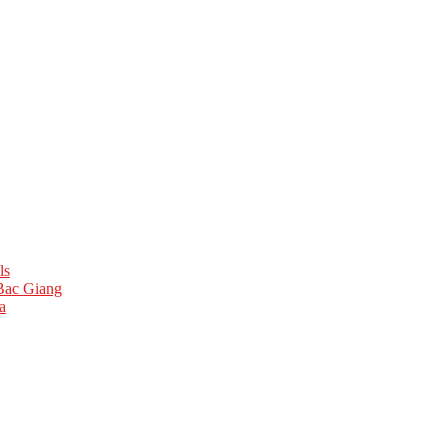
ls
 Bac Giang
a