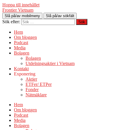
Hoppa till innehållet
Frontier Vietnam
Slå på/av mobilmeny
Slå på/av sökfält
Sök efter:
Hem
Om bloggen
Podcast
Media
Bolagen
Bolagen
Utdelningsaktier i Vietnam
Kontakt
Exponering
Aktier
ETFer/ ETPer
Fonder
Nätmäklare
Hem
Om bloggen
Podcast
Media
Bolagen