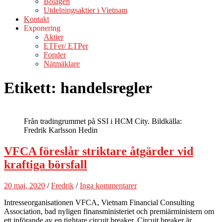
Bolagen
Utdelningsaktier i Vietnam
Kontakt
Exponering
Aktier
ETFer/ ETPer
Fonder
Nätmäklare
Etikett:
handelsregler
Från tradingrummet på SSI i HCM City. Bildkälla:
Fredrik Karlsson Hedin
VFCA föreslår striktare åtgärder vid
kraftiga börsfall
20 maj, 2020
/
Fredrik
/
Inga kommentarer
Intresseorganisationen VFCA, Vietnam Financial Consulting
Association, bad nyligen finansministeriet och premiärministern om
ett införande av en tightare circuit breaker. Circuit breaker är