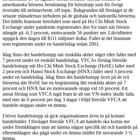
amerikanska börsens benämning för börsstopp som för övrigt
översätts till strömavbrott, off topic. Bakgrunden till förslaget är de
senaste månadernas turbulens på de globala och nationella börserna.
Det hittills brantaste börsfallet som skett på Ho Chi Minh Stock
Exchange under pandemin registrerades den 9:e mars när börsen
stängde på -6,3 procent, motsvarande 56 punkter ner. Likviditeten
uppgick den dagen till $111 miljoner dollar. Fallet är det brantaste
som registrerats under en handelsdag sedan 2001.
Idag finns det handelsstopp när enskilda aktier stiger eller faller med
7 procent under en enskild handelsdag. VFCAs förslag föreslår
handelsstopp när Ho Chi Minh Stock Exchange (HoSE) faller med
2 procent och Hanoi Stock Exchange (HNX) faller med 3 procent
under en handelsdag. Idag finns det handelsstopp även på de två
börserna där HoSE har en begränsning likt enskilda aktier på 7
procent och HNX har en motsvarande stopp vid 10 procent. Ett
annat förslag som VFCA tagit fram är att om VN-index skulle falla
med mer än 6 procent per dag 3 dagar i följd föreslår VFCA att
handeln stoppas under en timma.
Utöver handelsstopp så gick organisationen även in på kortare
handelstider. I förslaget föreslår VFCA att handeln ska kortas ner
under förmiddagen utan att nämna någon specifik tid och handeln på
eftermiddagen ska pågå under en timma istället för nuvarande 3 ½
timma.