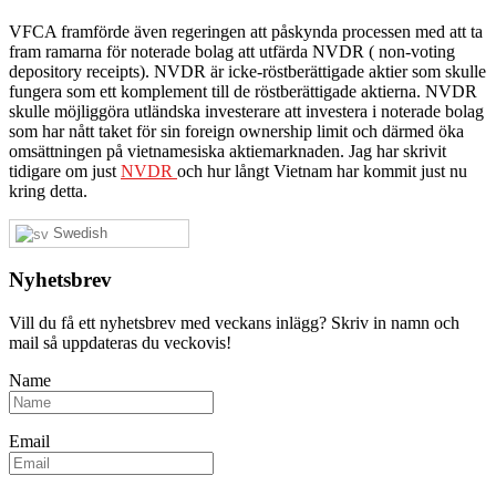
VFCA framförde även regeringen att påskynda processen med att ta
fram ramarna för noterade bolag att utfärda NVDR ( non-voting
depository receipts). NVDR är icke-röstberättigade aktier som skulle
fungera som ett komplement till de röstberättigade aktierna. NVDR
skulle möjliggöra utländska investerare att investera i noterade bolag
som har nått taket för sin foreign ownership limit och därmed öka
omsättningen på vietnamesiska aktiemarknaden. Jag har skrivit
tidigare om just
NVDR
och hur långt Vietnam har kommit just nu
kring detta.
Swedish
Nyhetsbrev
Vill du få ett nyhetsbrev med veckans inlägg? Skriv in namn och
mail så uppdateras du veckovis!
Name
Email