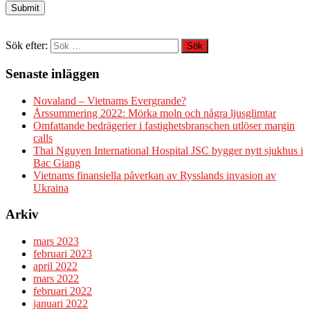
Sök efter:
Senaste inläggen
Novaland – Vietnams Evergrande?
Årssummering 2022: Mörka moln och några ljusglimtar
Omfattande bedrägerier i fastighetsbranschen utlöser margin
calls
Thai Nguyen International Hospital JSC bygger nytt sjukhus i
Bac Giang
Vietnams finansiella påverkan av Rysslands invasion av
Ukraina
Arkiv
mars 2023
februari 2023
april 2022
mars 2022
februari 2022
januari 2022