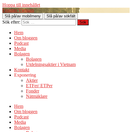
Hoppa till innehållet
Frontier Vietnam
Slå på/av mobilmeny
Slå på/av sökfält
Sök efter:
Hem
Om bloggen
Podcast
Media
Bolagen
Bolagen
Utdelningsaktier i Vietnam
Kontakt
Exponering
Aktier
ETFer/ ETPer
Fonder
Nätmäklare
Hem
Om bloggen
Podcast
Media
Bolagen