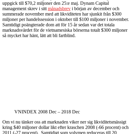
uppgick till $70,2 miljoner den 25:e maj. Dynam Capital
management skrev i sitt
månadsbrev
i början av december och
summerade november med att likviditeten har sjunkit från $300
miljoner per handelssession i oktober till $100 miljoner i november.
Samtidigt poängterade dom att för 15 år sedan var det totala
marknadsvärdet för de vietnamesiska börserna totalt $300 miljoner
så mycket har hänt, lätt att bli fartblind.
VNINDEX 2008 Dec – 2018 Dec
Om vi nu tänker oss att marknaden viker ner sig likviditetsmässigt
kring $40 miljoner dollar likt efter kraschen 2008 (-66 procent) och
2011 (-27 procent). Samtidigt som volymen reduceras till 20