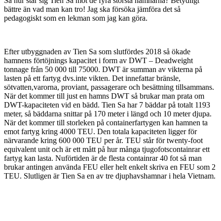
Så hur står sig Tien Sa mot de fyra största hamnarna? Betydligt
bättre än vad man kan tro! Jag ska försöka jämföra det så
pedagogiskt som en lekman som jag kan göra.
Efter utbyggnaden av Tien Sa som slutfördes 2018 så ökade
hamnens förtöjnings kapacitet i form av DWT – Deadweight
tonnage från 50 000 till 75000. DWT är summan av vikterna på
lasten på ett fartyg dvs.inte vikten. Det innefattar bränsle,
sötvatten,varorna, proviant, passagerare och besättning tillsammans.
När det kommer till just en hamns DWT så brukar man prata om
DWT-kapaciteten vid en bädd. Tien Sa har 7 bäddar på totalt 1193
meter, så bäddarna snittar på 170 meter i längd och 10 meter djupa.
När det kommer till storleken på containerfartygen kan hamnen ta
emot fartyg kring 4000 TEU. Den totala kapaciteten ligger för
närvarande kring 600 000 TEU per år. TEU står för twenty-foot
equivalent unit och är ett mått på hur många tjugofotscontainrar ett
fartyg kan lasta. Nuförtiden är de flesta containrar 40 fot så man
brukar antingen använda FEU eller helt enkelt skriva en FEU som 2
TEU. Slutligen är Tien Sa en av tre djuphavshamnar i hela Vietnam.