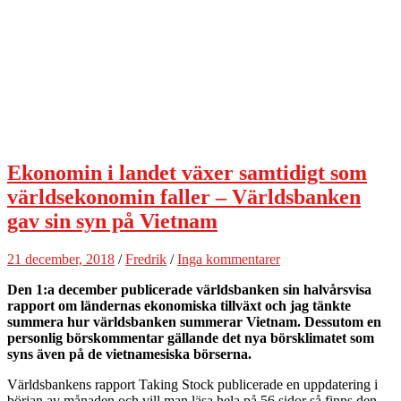
Ekonomin i landet växer samtidigt som
världsekonomin faller – Världsbanken
gav sin syn på Vietnam
21 december, 2018
/
Fredrik
/
Inga kommentarer
Den 1:a december publicerade världsbanken sin halvårsvisa
rapport om ländernas ekonomiska tillväxt och jag tänkte
summera hur världsbanken summerar Vietnam. Dessutom en
personlig börskommentar gällande det nya börsklimatet som
syns även på de vietnamesiska börserna.
Världsbankens rapport Taking Stock publicerade en uppdatering i
början av månaden och vill man läsa hela på 56 sidor så finns den