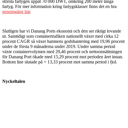
största fartygen uppåt 70 000 DWT, omkring 200 meter långa
fartyg. För mer information kring fartygsklasser finns det en bra
genomgång här
.
Slutligen har vi Danang Ports ekonomi och den ser riktigt lovande
ut. Samtidigt som containertrafiken nationellt växer med cirka 12
procent CAGR så växer hamnens godshantering med 19,96 procent
under de första 9 månaderna under 2019. Under samma period
växte containervolymen med 29,46 procent och nettoomsättningen
för Danang Port ökade med 15,29 procent mot perioden året innan.
Bottom line slutade på + 13,33 procent mot samma period i fjol.
Nyckeltalen