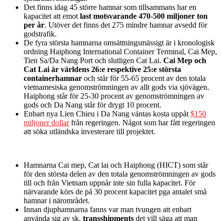
Det finns idag 45 större hamnar som tillsammans har en
kapacitet att emot
last motsvarande 470-500 miljoner ton
per år
. Utöver det finns det 275 mindre hamnar avsedd för
godstrafik.
De fyra största hamnarna omsättningsmässigt är i kronologisk
ordning Haiphong International Container Terminal, Cai Mep,
Tien Sa/Da Nang Port och slutligen Cat Lai.
Cai Mep och
Cat Lai är världens 26:e respektive 25:e största
containerhamnar
och står för 55-65 procent av den totala
vietnamesiska genomströmningen av allt gods via sjövägen.
Haiphong står för 25-30 procent av genomströmningen av
gods och Da Nang står för drygt 10 procent.
Enbart nya Lien Chieu i Da Nang väntas kosta uppåt
$150
miljoner dollar
från regeringen. Något som har fått regeringen
att söka utländska investerare till projektet.
Hamnarna Cai mep, Cat lai och Haiphong (HICT) som står
för den största delen av den totala genomströmningen av gods
till och från Vietnam uppnår inte sin fulla kapacitet. För
närvarande körs de på 30 procent kapacitet pga antalet små
hamnar i närområdet.
Innan djuphamnarna fanns var man tvungen att enbart
använda sig av sk.
transshipments
det vill säga att man