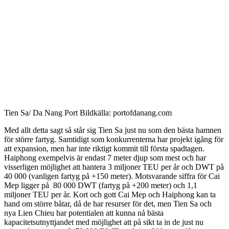
Tien Sa/ Da Nang Port Bildkälla: portofdanang.com
Med allt detta sagt så står sig Tien Sa just nu som den bästa hamnen
för större fartyg. Samtidigt som konkurrenterna har projekt igång för
att expansion, men har inte riktigt kommit till första spadtagen.
Haiphong exempelvis är endast 7 meter djup som mest och har
visserligen möjlighet att hantera 3 miljoner TEU per år och DWT på
40 000 (vanligen fartyg på +150 meter). Motsvarande siffra för Cai
Mep ligger på 80 000 DWT (fartyg på +200 meter) och 1,1
miljoner TEU per år. Kort och gott Cai Mep och Haiphong kan ta
hand om större båtar, då de har resurser för det, men Tien Sa och
nya Lien Chieu har potentialen att kunna nå bästa
kapacitetsutnyttjandet med
möjlighet
att på sikt ta in de just nu