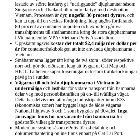
lastade av större lastfartyg i “närliggande” djuphamnar såsom
Singapore och Thailand till mindre fartyg med destination
Vietnam. Processen är dyr,
ungefär 30 procent dyrare
, och
kan ta upp till en veckas fördröjning. Idag utgörs fortfarande
80 procent av container importen och exporten går via
transshipments till småhamnarna kring de stora djuphamnarna
i Vietnam, enligt VPA/ Vietnam Ports Association.
Uppskattningsvis
kostar det totalt $2,4 miljarder dollar per
år
för containerfraktbolagen att inte använda djuphamnarna i
Vietnam.
Småhamnarna ligger tätt kring de två stora i söder respektive
norr och gör det olönsamt idag att bygga ut Cai Map och
HICT. Tätheten skapar förseningar och stora trafikstockningar
påväg in i sundet.
Vägarna till och från djuphamnarna i Vietnam är
undermåliga
och lastbilar för vidare transport från hamnarna
delar väg med personbilstrafiken på en- till tvåfiliga vägar.
Detta har delvis med att många industriparker inom EZs
(ekonomiska zoner) har byggts längs de äldre vägarna
National highway 5 och 1 som byggdes på 30-talet.
Inga
järnvägar finns för närvarande från hamnarna
för
godstrafik vilket gör transporterna dyrare.
Modernare system såsom ePorts för e-betalning och
dokumenthantering online finns enbart på Cat Lai Port.