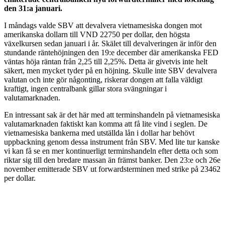
den 31:a januari.
I måndags valde SBV att devalvera vietnamesiska dongen mot
amerikanska dollarn till VND 22750 per dollar, den högsta
växelkursen sedan januari i år. Skälet till devalveringen är inför den
stundande räntehöjningen den 19:e december där amerikanska FED
väntas
höja räntan från 2,25 till 2,25%. Detta är givetvis inte helt
säkert, men mycket tyder på en höjning. Skulle inte SBV devalvera
valutan och inte gör någonting, riskerar dongen att falla väldigt
kraftigt, ingen centralbank gillar stora svängningar i
valutamarknaden.
En intressant sak är det här med att terminshandeln på vietnamesiska
valutamarknaden faktiskt kan komma att få lite vind i seglen. De
vietnamesiska bankerna med utställda lån i dollar har behövt
uppbackning genom dessa instrument från SBV. Med lite tur kanske
vi kan få se en mer kontinuerligt terminshandeln efter detta och som
riktar sig till den bredare massan än främst banker. Den 23:e och 26e
november emitterade SBV ut forwardsterminen med strike på 23462
per dollar.