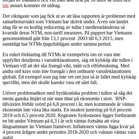
här
annars kommer ett utdrag.
Det viktigaste som jag fick ut av att läsa rapporten är problemet med
samarbetsavtalet som Vietnam har skrivit under. Även om landet
idag får se en kraftig reducering av tullar i medlemsländerna så
kvarstår deras NTM, non-tariff measures. På pappret har Vietnams
genomsnittstull gått från 13,1 procent 2003 till 6,3 2015, men
samtidigt har NTMs tjugofaldigats under samma period.
En enkel förklaring till NTMs är exempelvis om en vara inte
uppfyller detaljerna i varudeklarationen, säg ett kylskåp där tullen i
Vietnam vill att det ska framgå vikt, mått och elförbrukning. Med
andra ord krav som inte framgår i den ordinarie varudeklarationen
globalt. Ett exempel som jag inte vet om just så är fallet med kylskåp
specifikt, men det skulle kanske vara ett sånt fall.
Utöver problematiken med byråkratiska problem i tullen så såg det
mesta ganska linjärt ut när man tittar på ekonomin i stort. BNP-
tillväxten förblir orörd på 6,8 procent i år, men kommande år väntas
ekonomin inte växa lika starkt. En modest justering på 6,6 procent
2019 och 6,5 procent 2020. Regionen Sydostasien ligger fortfarande
en bit under Vietnam på 6,3 i år och väntas fortsätta att växa
långsammare än Vietnam framöver. Inflationen väntas ligga kvar på
4 procent årligen under perioden 2018-2020 och valutan väntas vara
stabil.