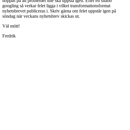
hoppas på att problemet inte ska uppstå igen. Efter en snabb
googling så verkar felet ligga i vilket transformationsformat
nyhetsbrevet publiceras i. Skriv gärna om felet uppstår igen på
söndag när veckans nyhetsbrev skickas ut.
Väl mött!
Fredrik