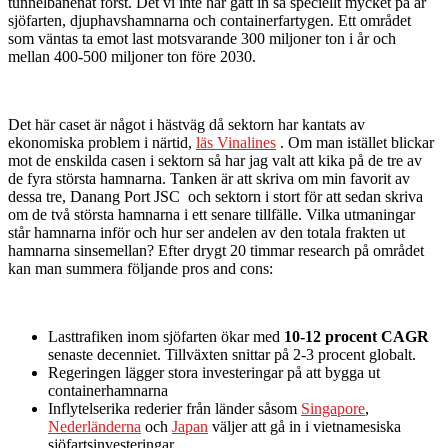
tunnelbanenät först. Det vi inte har gått in så speciellt mycket på är
sjöfarten, djuphavshamnarna och containerfartygen. Ett området
som väntas ta emot last motsvarande 300 miljoner ton i år och
mellan 400-500 miljoner ton före 2030.
Det här caset är något i hästväg då sektorn har kantats av
ekonomiska problem i närtid,
läs Vinalines
. Om man istället blickar
mot de enskilda casen i sektorn så har jag valt att kika på de tre av
de fyra största hamnarna. Tanken är att skriva om min favorit av
dessa tre, Danang Port JSC och sektorn i stort för att sedan skriva
om de två största hamnarna i ett senare tillfälle. Vilka utmaningar
står hamnarna inför och hur ser andelen av den totala frakten ut
hamnarna sinsemellan? Efter drygt 20 timmar research på området
kan man summera följande pros and cons:
Lasttrafiken inom sjöfarten ökar med
10-12 procent CAGR
senaste decenniet. Tillväxten snittar på 2-3 procent globalt.
Regeringen lägger stora investeringar på att bygga ut
containerhamnarna
Inflytelserika rederier från länder såsom
Singapore
,
Nederländerna
och
Japan
väljer att gå in i vietnamesiska
sjöfartsinvesteringar.