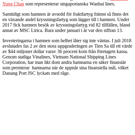
Yung Chan
som representerar singaporianska Wanhai lines.
Samtidigt som hamnen är avsedd för fraktfartyg främst så finns det
en växande andel kryssningsfartyg som lägger till i hamnen. Under
2017 fick hamnen besök av kryssningsfartyg vid 82 tillfällen, bland
annat av MSC Lirica. Bara under januari i år var den siffran 13.
Investeringarna i hamnen som helhet låter sig inte väntas. I juli 2018
avslutades fas 2 av den stora uppgraderingen av Tien Sa till ett värde
av $44 miljoner dollar varav 36 procent kom från företagets kassa.
Genom statliga Vinalines, Vietnam National Shipping Lines
Corporation, har man likt dom andra hamnarna en säker finansiär
som premierar hamnarna när de uppnår sina finansiella mål, vilket
Danang Port JSC lyckats med råge.