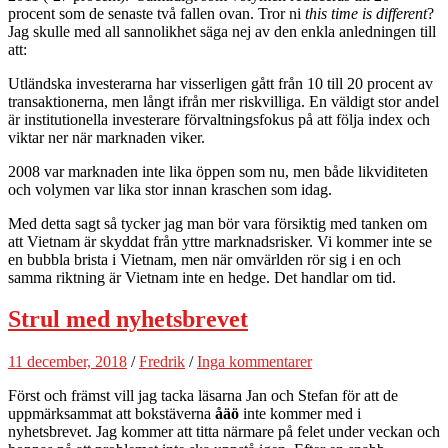
procent som de senaste två fallen ovan. Tror ni
this time is different
?
Jag skulle med all sannolikhet säga nej av den enkla anledningen till
att:
Utländska investerarna har visserligen gått från 10 till 20 procent av
transaktionerna, men långt ifrån mer riskvilliga. En väldigt stor andel
är institutionella investerare förvaltningsfokus på att följa index och
viktar ner när marknaden viker.
2008 var marknaden inte lika öppen som nu, men både likviditeten
och volymen var lika stor innan kraschen som idag.
Med detta sagt så tycker jag man bör vara försiktig med tanken om
att Vietnam är skyddat från yttre marknadsrisker. Vi kommer inte se
en bubbla brista i Vietnam, men när omvärlden rör sig i en och
samma riktning är Vietnam inte en hedge. Det handlar om tid.
Strul med nyhetsbrevet
11 december, 2018
/
Fredrik
/
Inga kommentarer
Först och främst vill jag tacka läsarna Jan och Stefan för att de
uppmärksammat att bokstäverna
åäö
inte kommer med i
nyhetsbrevet. Jag kommer att titta närmare på felet under veckan och