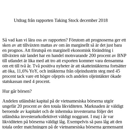
Utdrag från rapporten Taking Stock december 2018
Så vad kan vi lära oss av rapporten? Förutom att prognoserna ger ett
sken av att tillväxten mattas av om än marginellt så är det just bara
en prognos. Att förutspå en marginell ekonomisk förändring i
tillväxten när landet har en handel motsvarande 200 procent av BNP
till utlandet är lika med att tro att exporten kommer vara densamma
om ett till två år. Två positiva nyheter är att skatteintäkterna fortsätter
att öka, 11,6% YoY, och intäkterna från oljeindustrin steg med 45
procent tack vare ett högre oljepris och andelen oljeintäkter ökade
statskassan med 4 procent.
Hur går börsen?
Andelen utländskt kapital på de vietnamesiska börserna utgör
ungefär 20 procent av den totala likviditeten. Marknaden är väldigt
beroende av kapitalet och de inhemska investerarna följer det
utländska investerarkollektivet väldigt noggrant. I maj i år var
likviditeten på börserna väldigt låg. Exempelvis så pass låg att den
totala order matchningen på de vietnamesiska börserna gemensamt