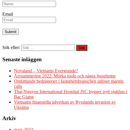
Email
Sök efter:
Senaste inläggen
Novaland – Vietnams Evergrande?
Årssummering 2022: Mörka moln och några ljusglimtar
Omfattande bedrägerier i fastighetsbranschen utlöser margin
calls
Thai Nguyen International Hospital JSC bygger nytt sjukhus i
Bac Giang
Vietnams finansiella påverkan av Rysslands invasion av
Ukraina
Arkiv
mars 2023