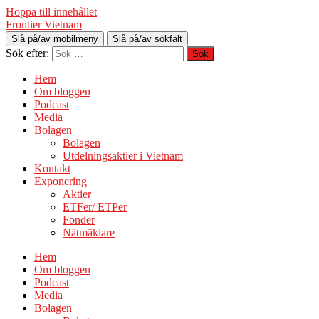
Hoppa till innehållet
Frontier Vietnam
Slå på/av mobilmeny
Slå på/av sökfält
Sök efter:
Hem
Om bloggen
Podcast
Media
Bolagen
Bolagen
Utdelningsaktier i Vietnam
Kontakt
Exponering
Aktier
ETFer/ ETPer
Fonder
Nätmäklare
Hem
Om bloggen
Podcast
Media
Bolagen