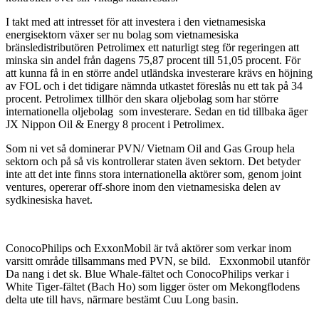
I takt med att intresset för att investera i den vietnamesiska
energisektorn växer ser nu bolag som vietnamesiska
bränsledistributören Petrolimex ett naturligt steg för regeringen att
minska sin andel från dagens 75,87 procent till 51,05 procent. För
att kunna få in en större andel utländska investerare krävs en höjning
av FOL och i det tidigare nämnda utkastet föreslås nu ett tak på 34
procent. Petrolimex tillhör den skara oljebolag som har större
internationella oljebolag som investerare. Sedan en tid tillbaka äger
JX Nippon Oil & Energy 8 procent i Petrolimex.
Som ni vet så dominerar PVN/ Vietnam Oil and Gas Group hela
sektorn och på så vis kontrollerar staten även sektorn. Det betyder
inte att det inte finns stora internationella aktörer som, genom joint
ventures, opererar off-shore inom den vietnamesiska delen av
sydkinesiska havet.
ConocoPhilips och ExxonMobil är två aktörer som verkar inom
varsitt område tillsammans med PVN, se bild. Exxonmobil utanför
Da nang i det sk. Blue Whale-fältet och ConocoPhilips verkar i
White Tiger-fältet (Bach Ho) som ligger öster om Mekongflodens
delta ute till havs, närmare bestämt Cuu Long basin.