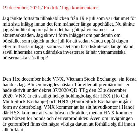
19 december, 2021
/
Fredrik
/
Inga kommentarer
Jag tänkte fortsätta tillbakablicken från 19:e juli som var datumet för
mitt sista inlägg innan det fem månader långa uppehållet. Nu tänkte
jag gå in lite djupare på hur det har gått på vietnamesiska
aktiemarknaden. Jag skrev i förra inlägget om pandemin om
börsfallet som pågick under juli för att sedan vända uppåt dagen
efter mitt sista inlägg i somras. Det som har diskuterats länge bland
såväl inhemska som utländska investerare är när vietnamesiska
börserna ska slås ihop?
Den 11:e december hade VNX, Vietnam Stock Exchange, sin första
handelsdag. Börsen invigdes nästan 1 år efter att premiärminister
hade skrivit under dekret 37/2020/QD-TTg den 23:e december
2020. VNX är ett statligt helägt holdingbolag där HSX (Ho Chi
Minh Stock Exchange) och HNX (Hanoi Stock Exchange ingår i
form av dotterbolag. VNX kommer att ha sitt huvudkontor i Hanoi
där HSX kommer att vara börsen för aktier, medan HNX kommer
vara börsen för bonds och derivatprodukter. Även om invigningen
är genomförd finns det några viktiga datum att förhålla sig till innan
allt är klart.