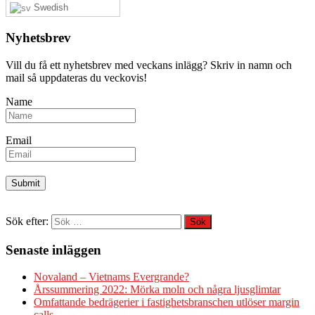
Swedish
Nyhetsbrev
Vill du få ett nyhetsbrev med veckans inlägg? Skriv in namn och
mail så uppdateras du veckovis!
Name
Email
Sök efter:
Senaste inläggen
Novaland – Vietnams Evergrande?
Årssummering 2022: Mörka moln och några ljusglimtar
Omfattande bedrägerier i fastighetsbranschen utlöser margin
calls