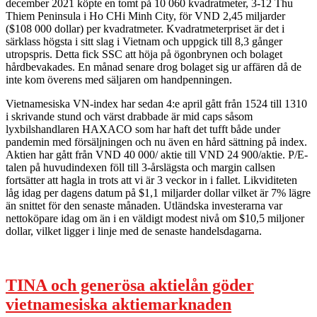
december 2021 köpte en tomt på 10 060 kvadratmeter, 3-12 Thu
Thiem Peninsula i Ho CHi Minh City, för VND 2,45 miljarder
($108 000 dollar) per kvadratmeter. Kvadratmeterpriset är det i
särklass högsta i sitt slag i Vietnam och uppgick till 8,3 gånger
utropspris. Detta fick SSC att höja på ögonbrynen och bolaget
hårdbevakades. En månad senare drog bolaget sig ur affären då de
inte kom överens med säljaren om handpenningen.
Vietnamesiska VN-index har sedan 4:e april gått från 1524 till 1310
i skrivande stund och värst drabbade är mid caps såsom
lyxbilshandlaren HAXACO som har haft det tufft både under
pandemin med försäljningen och nu även en hård sättning på index.
Aktien har gått från VND 40 000/ aktie till VND 24 900/aktie. P/E-
talen på huvudindexen föll till 3-årslägsta och margin callsen
fortsätter att hagla in trots att vi är 3 veckor in i fallet. Likviditeten
låg idag per dagens datum på $1,1 miljarder dollar vilket är 7% lägre
än snittet för den senaste månaden. Utländska investerarna var
nettoköpare idag om än i en väldigt modest nivå om $10,5 miljoner
dollar, vilket ligger i linje med de senaste handelsdagarna.
TINA och generösa aktielån göder
vietnamesiska aktiemarknaden