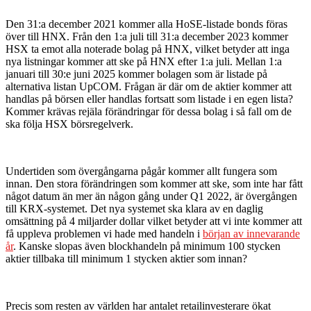
Den 31:a december 2021 kommer alla HoSE-listade bonds föras
över till HNX. Från den 1:a juli till 31:a december 2023 kommer
HSX ta emot alla noterade bolag på HNX, vilket betyder att inga
nya listningar kommer att ske på HNX efter 1:a juli. Mellan 1:a
januari till 30:e juni 2025 kommer bolagen som är listade på
alternativa listan UpCOM. Frågan är där om de aktier kommer att
handlas på börsen eller handlas fortsatt som listade i en egen lista?
Kommer krävas rejäla förändringar för dessa bolag i så fall om de
ska följa HSX börsregelverk.
Undertiden som övergångarna pågår kommer allt fungera som
innan. Den stora förändringen som kommer att ske, som inte har fått
något datum än mer än någon gång under Q1 2022, är övergången
till KRX-systemet. Det nya systemet ska klara av en daglig
omsättning på 4 miljarder dollar vilket betyder att vi inte kommer att
få uppleva problemen vi hade med handeln i
början av innevarande
år
. Kanske slopas även blockhandeln på minimum 100 stycken
aktier tillbaka till minimum 1 stycken aktier som innan?
Precis som resten av världen har antalet retailinvesterare ökat