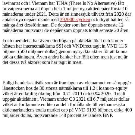
lavinartat och i Vietnam har TINA (There Is No Alternative) fått
privatpersonerna att öppna hela 1 miljon nya aktiedepåer första 10
månaderna under 2021. Detta är en sinnessjuk tillväxt från 2020 där
antalet nya depåer ökade med
392000 stycken
och drygt hälften så
många året dessförinnan. De depåer som har öppnats senaste 12
månaderna motsvarar de depåer som öppnats totalt senaste 20 åren.
I och med detta har även efterfrågan på aktielån ökat och Under
hösten har internetmäklarna SSI och VNDirect tagit in VND 11.5
biljoner (500 miljoner dollar) genom nytryckta aktier för att kunna
utöka utlåningen. Även andra banker har följt efter, men just nu är
det dessa två aktörer som har tagit in mest.
Enligt handelsstatistik som är framtagen av vietnamnet.vn så uppgår
lånestocken hos de 30 största nätmäklarna till 1.2 i loans-to-equity
vilket är en kraftig ökning från 0.71 2019 och 0.94 2020. Totalt
uppgår aktielånen i Vietnam under Q3 2021 till 6.7 miljarder dollar
vilket är fortfarande en liten andel i förhållande till vietnamesiska
aktiemarknadens totala market cap på VND 9193 biljoner, cirka 400
miljarder dollar, motsvarande 148 procent av landets BNP.