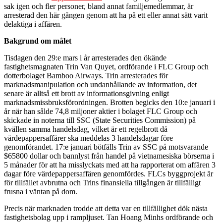
sak igen och fler personer, bland annat familjemedlemmar, är
arresterad den här gången genom att ha på ett eller annat sätt varit
delaktiga i affären.
Bakgrund om målet
Tisdagen den 29:e mars i år arresterades den ökände
fastighetsmagnaten Trin Van Quyet, ordförande i FLC Group och
dotterbolaget Bamboo Airways. Trin arresterades för
marknadsmanipulation och undanhållande av information, det
senare är alltså ett brott av informationsgivning enligt
marknadsmissbruksförordningen. Brotten begicks den 10:e januari i
år när han sålde 74,8 miljoner aktier i bolaget FLC Group och
skickade in noterna till SSC (State Securities Commission) på
kvällen samma handelsdag, vilket är ett regelbrott då
värdepappersaffärer ska meddelas 3 handelsdagar före
genomförandet. 17:e januari bötfälls Trin av SSC på motsvarande
$65800 dollar och bannlyst från handel på vietnamesiska börserna i
5 månader för att ha misslyckats med att ha rapporterat om affären 3
dagar före värdepappersaffären genomfördes.
FLCs byggprojekt är
för tillfället avbrutna och Trins finansiella tillgången är tillfälligt
frusna i väntan på dom.
Precis när marknaden trodde att detta var en tillfällighet dök nästa
fastighetsbolag upp i rampljuset. Tan Hoang Minhs ordförande och