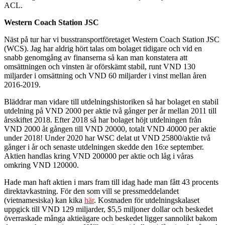
ACL.
Western Coach Station JSC
Näst på tur har vi busstransportföretaget Western Coach Station JSC
(WCS). Jag har aldrig hört talas om bolaget tidigare och vid en
snabb genomgång av finanserna så kan man konstatera att
omsättningen och vinsten är oförskämt stabil, runt VND 130
miljarder i omsättning och VND 60 miljarder i vinst mellan åren
2016-2019.
Bläddrar man vidare till utdelningshistoriken så har bolaget en stabil
utdelning på VND 2000 per aktie två gånger per år mellan 2011 till
årsskiftet 2018. Efter 2018 så har bolaget höjt utdelningen från
VND 2000 åt gången till VND 20000, totalt VND 40000 per aktie
under 2018! Under 2020 har WSC delat ut VND 25800/aktie två
gånger i år och senaste utdelningen skedde den 16:e september.
Aktien handlas kring VND 200000 per aktie och låg i våras
omkring VND 120000.
Hade man haft aktien i mars fram till idag hade man fått 43 procents
direktavkastning. För den som vill se pressmeddelandet
(vietnamesiska) kan kika
här
. Kostnaden för utdelningskalaset
uppgick till VND 129 miljarder, $5,5 miljoner dollar och beskedet
överraskade många aktieägare och beskedet ligger sannolikt bakom