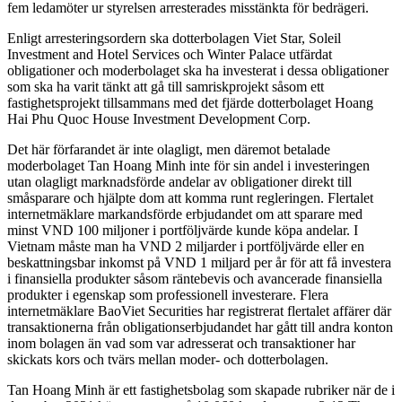
fem ledamöter ur styrelsen arresterades misstänkta för bedrägeri.
Enligt arresteringsordern ska dotterbolagen Viet Star, Soleil
Investment and Hotel Services och Winter Palace utfärdat
obligationer och moderbolaget ska ha investerat i dessa obligationer
som ska ha varit tänkt att gå till samriskprojekt såsom ett
fastighetsprojekt tillsammans med det fjärde dotterbolaget Hoang
Hai Phu Quoc House Investment Development Corp.
Det här förfarandet är inte olagligt, men däremot betalade
moderbolaget Tan Hoang Minh inte för sin andel i investeringen
utan olagligt marknadsförde andelar av obligationer direkt till
småsparare och hjälpte dom att komma runt regleringen. Flertalet
internetmäklare markandsförde erbjudandet om att sparare med
minst VND 100 miljoner i portföljvärde kunde köpa andelar.
I
Vietnam måste man ha VND 2 miljarder i portföljvärde eller en
beskattningsbar inkomst på VND 1 miljard per år för att få investera
i finansiella produkter såsom räntebevis och avancerade finansiella
produkter i egenskap som professionell investerare. Flera
internetmäklare BaoViet Securities har registrerat flertalet affärer där
transaktionerna från obligationserbjudandet har gått till andra konton
inom bolagen än vad som var adresserat och transaktioner har
skickats kors och tvärs mellan moder- och dotterbolagen.
Tan Hoang Minh är ett fastighetsbolag som skapade rubriker när de i