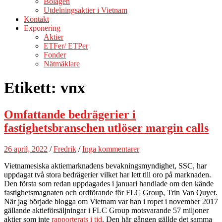
Bolagen
Utdelningsaktier i Vietnam
Kontakt
Exponering
Aktier
ETFer/ ETPer
Fonder
Nätmäklare
Etikett:
vnx
Omfattande bedrägerier i
fastighetsbranschen utlöser margin calls
26 april, 2022
/
Fredrik
/
Inga kommentarer
Vietnamesiska aktiemarknadens bevakningsmyndighet, SSC, har
uppdagat två stora bedrägerier vilket har lett till oro på marknaden.
Den första som redan uppdagades i januari handlade om den kände
fastighetsmagnaten och ordförande för FLC Group, Trin Van Quyet.
När jag började blogga om Vietnam var han i ropet i november 2017
gällande aktieförsäljningar i FLC Group motsvarande 57 miljoner
aktier som inte
rapporterats i tid
. Den här gången gällde det samma