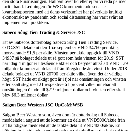
den stora kursrusningen. Hållbart över tid eller ej får vi reda på med
facit i hand. Ledningen för WSC kommenterade senaste
kvartalsrapporten med att deras verksamhet har påverkats kraftigt
ekonomiskt av pandemin och social distansering har varit svårt att
implementera i praktiken.
Sabeco Sông Tien Trading & Service JSC
Ett av Sabecos dotterbolag Sabeco Sông Tien Trading Service,
OTC:SST delade ut den 15:e september VND 34760 per aktie,
motsvarande $1,5 per aktie. Vinsten per aktie uppgick till VND
34937 så bolaget delade ut så gott som hela vinsten för 2019. SST
har idag 4 miljoner utestående aktier och betyder alltså att VND 139
miljarder kommer att delas ut från föregående års vinst. Under 2018
delade bolaget ut VND 20700 per aktie vilket även det är väldigt
högt. SST hade ett riktigt gott år i fjol när omsättningen och vinsten
efter skatt steg med 21 respektive 61 procent vilket innebär att
omsättningen ökade till $219 miljoner dollar och vinsten efter skatt
blev $6,3 miljoner dollar.
Saigon Beer Western JSC UpCoM:WSB
Saigon Beer Western som, även dom är dotterbolag till Sabeco,
meddelade i augusti att de kommer att dela ut VND5000/aktie från
att ha tidigare meddelat att de tänkte dela ut VND4000/aktie. En
höjning trots rådande pandemi och nya alkohollagar där hela sektorn