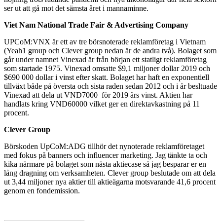
ser ut att gå mot det sämsta året i mannaminne.
Viet Nam National Trade Fair & Advertising Company
UPCoM:VNX är ett av tre börsnoterade reklamföretag i Vietnam
(Yeah1 group och Clever group nedan är de andra två). Bolaget som
går under namnet Vinexad är från början ett statligt reklamföretag
som startade 1975. Vinexad omsatte $9,1 miljoner dollar 2019 och
$690 000 dollar i vinst efter skatt. Bolaget har haft en exponentiell
tillväxt både på översta och sista raden sedan 2012 och i år besltuade
Vinexad att dela ut VND7000 för 2019 års vinst. Aktien har
handlats kring VND60000 vilket ger en direktavkastning på 11
procent.
Clever Group
Börskoden UpCoM:ADG tillhör det nynoterade reklamföretaget
med fokus på banners och influencer marketing. Jag tänkte ta och
kika närmare på bolaget som nästa aktiecase så jag besparar er en
lång dragning om verksamheten. Clever group beslutade om att dela
ut 3,44 miljoner nya aktier till aktieägarna motsvarande 41,6 procent
genom en fondemission.