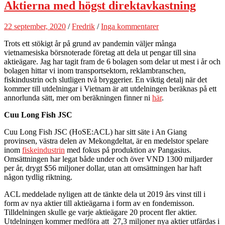
Aktierna med högst direktavkastning
22 september, 2020
/
Fredrik
/
Inga kommentarer
Trots ett stökigt år på grund av pandemin väljer många
vietnamesiska börsnoterade företag att dela ut pengar till sina
aktieägare. Jag har tagit fram de 6 bolagen som delar ut mest i år och
bolagen hittar vi inom transportsektorn, reklambranschen,
fiskindustrin och slutligen två bryggerier. En viktig detalj när det
kommer till utdelningar i Vietnam är att utdelningen beräknas på ett
annorlunda sätt, mer om beräkningen finner ni
här
.
Cuu Long Fish JSC
Cuu Long Fish JSC (HoSE:ACL) har sitt säte i An Giang
provinsen, västra delen av Mekongdeltat, är en medelstor spelare
inom
fiskeindustrin
med fokus på produktion av Pangasius.
Omsättningen har legat både under och över VND 1300 miljarder
per år, drygt $56 miljoner dollar, utan att omsättningen har haft
någon tydlig riktning.
ACL meddelade nyligen att de tänkte dela ut 2019 års vinst till i
form av nya aktier till aktieägarna i form av en fondemisson.
Tilldelningen skulle ge varje aktieägare 20 procent fler aktier.
Utdelningen kommer medföra att 27,3 miljoner nya aktier utfärdas i