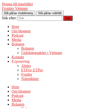
Hoppa till innehållet
Frontier Vietnam
Slå på/av mobilmeny
Slå på/av sökfält
Sök efter:
Hem
Om bloggen
Podcast
Media
Bolagen
Bolagen
Utdelningsaktier i Vietnam
Kontakt
Exponering
Aktier
ETFer/ ETPer
Fonder
Nätmäklare
Hem
Om bloggen
Podcast
Media
Bolagen