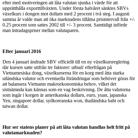
efter med motiveringen att låta valutan sjunka i värde för att
upprätthålla exporttillväxten. Under första halvåret sänktes SBVs
växelkurs i dongen mot dollarn med 2 procent i två steg. I augusti
samma år valde man att öka marknadens tillåtna prisintervall från +/-
0.25 procent som sattes 2002 till +/- 3 procent. Samtidigt införde
man intradagspriser mellan valutaparen.
Efter januari 2016
Den 4 januari ändrade SBV officiellt till en ny växelkursreglering
där kursen satte utifrån tre faktorer: utbud/ efterfrågan på
Vietnamesiska dong, växelkurserna för en korg med åtta starka
utländska valutor och eventuella förändringar som behöver göras för
att balansera Vietnams makroekonomiska behov, vilket det
sistnämnda kan kännas som en vag beskrivning. De åtta valutorna
som ingår i korgen är amerikanska dollarn, euro, yuan, japanska
Yen, singapore dollar, sydkoreanska won, thailändska baht och
taiwan dollar.
Hur ser statens planer på att låta valutan handlas helt fritt på
valutamarknaden?