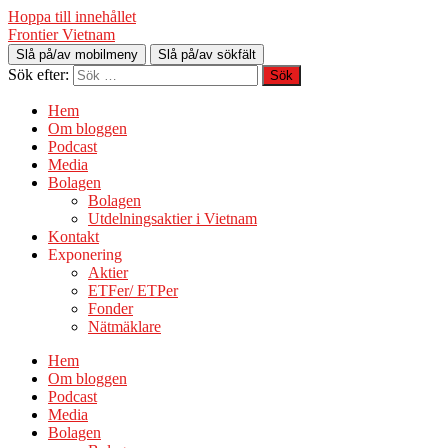
Hoppa till innehållet
Frontier Vietnam
Slå på/av mobilmeny
Slå på/av sökfält
Sök efter:
Hem
Om bloggen
Podcast
Media
Bolagen
Bolagen
Utdelningsaktier i Vietnam
Kontakt
Exponering
Aktier
ETFer/ ETPer
Fonder
Nätmäklare
Hem
Om bloggen
Podcast
Media
Bolagen