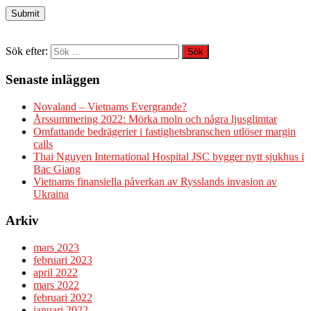
Sök efter:
Senaste inläggen
Novaland – Vietnams Evergrande?
Årssummering 2022: Mörka moln och några ljusglimtar
Omfattande bedrägerier i fastighetsbranschen utlöser margin
calls
Thai Nguyen International Hospital JSC bygger nytt sjukhus i
Bac Giang
Vietnams finansiella påverkan av Rysslands invasion av
Ukraina
Arkiv
mars 2023
februari 2023
april 2022
mars 2022
februari 2022
januari 2022