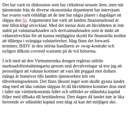
Det har varit en diskussion som har cirkulerat senaste åren, men när
tjänstemän från de diverse ekonomiska department har intervjuats
har svaren varit enhälligt att de
inte
har några planer i dagsläget att
släppa den
fri
. Argumenten har varit att landets finansmarknad är
inte tillräckligt utvecklad. Med det menar dom att likviditeten är inte
stabil på valutamarknaden och derivatmarknaden som är tänkt att
vidareutvecklas för att kunna möjliggöra skydd för finansiella institut
att tillämpa i svängiga valutarörelser. Idag finns det forward-
terminer, BIDV är den största handlaren av swap-kontrakt och
nyligen tillkom covered warrants på de två börserna.
I och med att den Vietnamesiska dongen regleras utifrån
marknadsförutsättningarna genom små devalveringar så tror jag att
personligen att valutan kommer att vara lätt peggad mot dollarn
många år framöver tills landets tjänstesektor kör om
tillverkningssektorn. Det finns liksom inget som skulle gynna landet
idag med att låta valutan släppas fri då likviditeten kommer dras med
i fallet när världsekonomin faller och utflödet av utländska kapital
följer med tillbaka till hemländerna. Den dagen då landet inte är lika
beroende av utländskt kapital som idag så kan det möjligen ske.