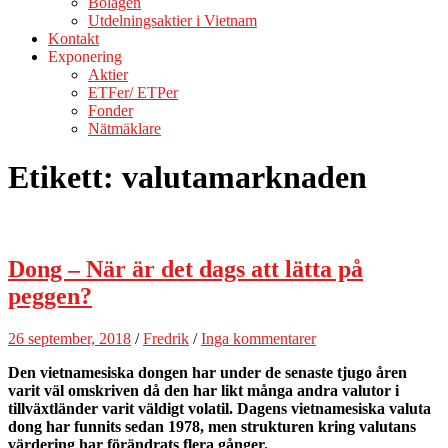
Bolagen
Utdelningsaktier i Vietnam
Kontakt
Exponering
Aktier
ETFer/ ETPer
Fonder
Nätmäklare
Etikett:
valutamarknaden
Dong – När är det dags att lätta på
peggen?
26 september, 2018
/
Fredrik
/
Inga kommentarer
Den vietnamesiska dongen har under de senaste tjugo åren
varit väl omskriven då den har likt många andra valutor i
tillväxtländer varit väldigt volatil. Dagens vietnamesiska valuta
dong har funnits sedan 1978, men strukturen kring valutans
värdering har förändrats flera gånger.