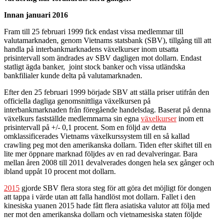
Innan januari 2016
Fram till 25 februari 1999 fick endast vissa medlemmar till
valutamarknaden, genom Vietnams statsbank (SBV), tillgång till att
handla på interbankmarknadens växelkurser inom utsatta
prisintervall som ändrades av SBV dagligen mot dollarn. Endast
statligt ägda banker, joint stock banker och vissa utländska
bankfilialer kunde delta på valutamarknaden.
Efter den 25 februari 1999 började SBV att ställa priser utifrån den
officiella dagliga genomsnittliga växelkursen på
interbankmarknaden från föregående handelsdag. Baserat på denna
växelkurs fastställde medlemmarna sin egna
växelkurser
inom ett
prisintervall på +/- 0,1 procent. Som en följd av detta
omklassificerades Vietnams växelkurssystem till en så kallad
crawling peg mot den amerikanska dollarn. Tiden efter skiftet till en
lite mer öppnare marknad följdes av en rad devalveringar. Bara
mellan åren 2008 till 2011 devalverades dongen hela sex gånger och
ibland uppåt 10 procent mot dollarn.
2015
gjorde SBV flera stora steg för att göra det möjligt för dongen
att tappa i värde utan att falla handlöst mot dollarn. Fallet i den
kinesiska yuanen 2015 hade fått flera asiatiska valutor att följa med
ner mot den amerikanska dollarn och vietnamesiska staten följde