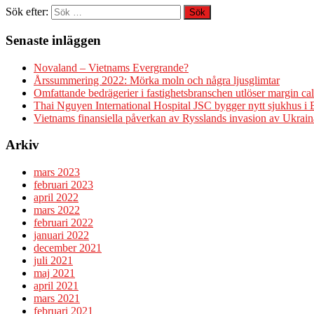
Sök efter:
Senaste inläggen
Novaland – Vietnams Evergrande?
Årssummering 2022: Mörka moln och några ljusglimtar
Omfattande bedrägerier i fastighetsbranschen utlöser margin cal
Thai Nguyen International Hospital JSC bygger nytt sjukhus i
Vietnams finansiella påverkan av Rysslands invasion av Ukrain
Arkiv
mars 2023
februari 2023
april 2022
mars 2022
februari 2022
januari 2022
december 2021
juli 2021
maj 2021
april 2021
mars 2021
februari 2021