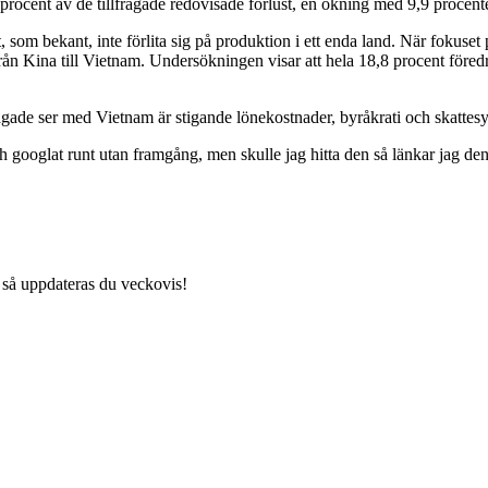
 procent av de tillfrågade redovisade förlust, en ökning med 9,9 procen
, som bekant, inte förlita sig på produktion i ett enda land. När foku
rån Kina till Vietnam. Undersökningen visar att hela 18,8 procent före
rågade ser med Vietnam är stigande lönekostnader, byråkrati och skattes
ooglat runt utan framgång, men skulle jag hitta den så länkar jag den
 så uppdateras du veckovis!