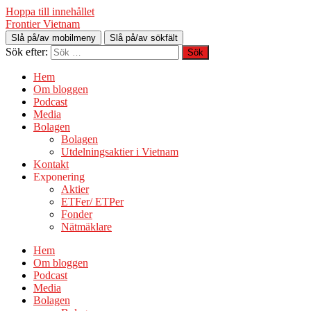
Hoppa till innehållet
Frontier Vietnam
Slå på/av mobilmeny
Slå på/av sökfält
Sök efter:
Hem
Om bloggen
Podcast
Media
Bolagen
Bolagen
Utdelningsaktier i Vietnam
Kontakt
Exponering
Aktier
ETFer/ ETPer
Fonder
Nätmäklare
Hem
Om bloggen
Podcast
Media
Bolagen