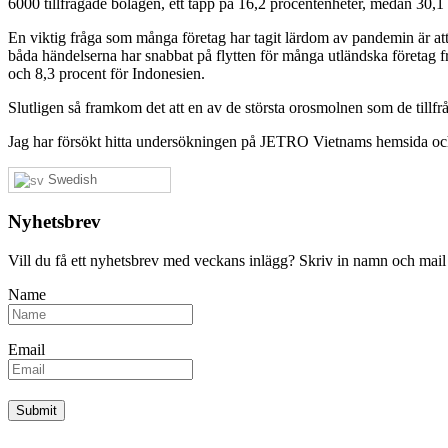
6000 tillfrågade bolagen, ett tapp på 16,2 procentenheter, medan 30,1
En viktig fråga som många företag har tagit lärdom av pandemin är att
båda händelserna har snabbat på flytten för många utländska företag f
och 8,3 procent för Indonesien.
Slutligen så framkom det att en av de största orosmolnen som de tillf
Jag har försökt hitta undersökningen på JETRO Vietnams hemsida och g
Swedish
Nyhetsbrev
Vill du få ett nyhetsbrev med veckans inlägg? Skriv in namn och mail
Name
Email