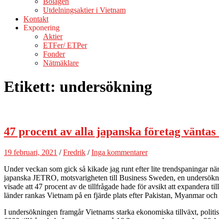
Bolagen
Utdelningsaktier i Vietnam
Kontakt
Exponering
Aktier
ETFer/ ETPer
Fonder
Nätmäklare
Etikett:
undersökning
47 procent av alla japanska företag vänta
19 februari, 2021
/
Fredrik
/
Inga kommentarer
Under veckan som gick så kikade jag runt efter lite trendspaningar när
japanska JETRO, motsvarigheten till Business Sweden, en undersöknin
visade att 47 procent av de tillfrågade hade för avsikt att expandera t
länder rankas Vietnam på en fjärde plats efter Pakistan, Myanmar och
I undersökningen framgår Vietnams starka ekonomiska tillväxt, politis