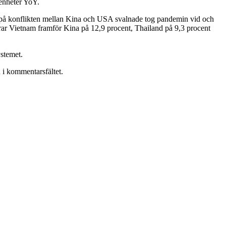
tenheter YoY.
set på konflikten mellan Kina och USA svalnade tog pandemin vid och
drar Vietnam framför Kina på 12,9 procent, Thailand på 9,3 procent
ystemet.
 i kommentarsfältet.