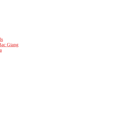
ls
 Bac Giang
a