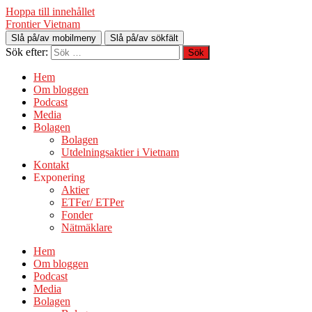
Hoppa till innehållet
Frontier Vietnam
Slå på/av mobilmeny
Slå på/av sökfält
Sök efter:
Hem
Om bloggen
Podcast
Media
Bolagen
Bolagen
Utdelningsaktier i Vietnam
Kontakt
Exponering
Aktier
ETFer/ ETPer
Fonder
Nätmäklare
Hem
Om bloggen
Podcast
Media
Bolagen