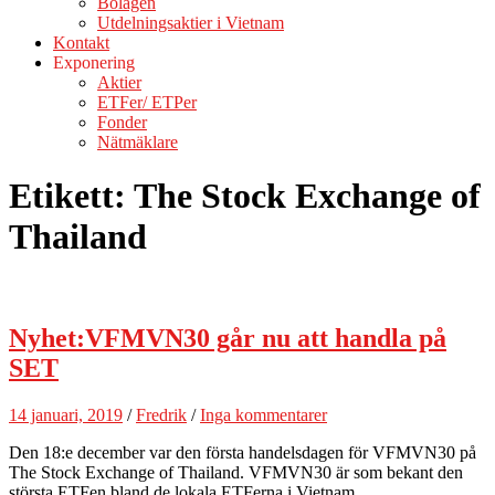
Bolagen
Utdelningsaktier i Vietnam
Kontakt
Exponering
Aktier
ETFer/ ETPer
Fonder
Nätmäklare
Etikett:
The Stock Exchange of
Thailand
Nyhet:VFMVN30 går nu att handla på
SET
14 januari, 2019
/
Fredrik
/
Inga kommentarer
Den 18:e december var den första handelsdagen för VFMVN30 på
The Stock Exchange of Thailand. VFMVN30 är som bekant den
största ETFen bland de lokala ETFerna i Vietnam.