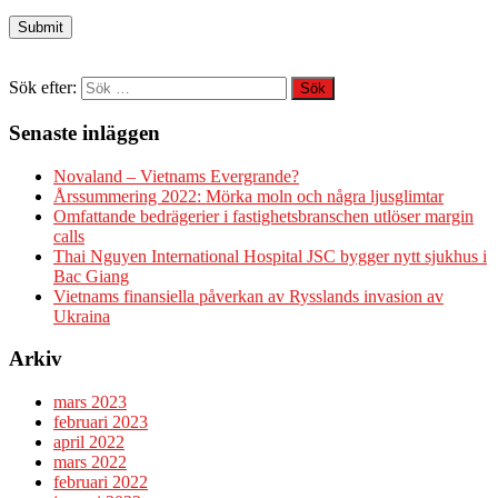
Sök efter:
Senaste inläggen
Novaland – Vietnams Evergrande?
Årssummering 2022: Mörka moln och några ljusglimtar
Omfattande bedrägerier i fastighetsbranschen utlöser margin
calls
Thai Nguyen International Hospital JSC bygger nytt sjukhus i
Bac Giang
Vietnams finansiella påverkan av Rysslands invasion av
Ukraina
Arkiv
mars 2023
februari 2023
april 2022
mars 2022
februari 2022