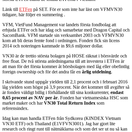
Länk till
ETFen
på SET. För er som inte har läst om VFMVN30
tidigare, här följer en summering .
VFM, VietFund Management var landets första fondbolag att
erbjuda ETFer och har idag och samarbetar med Dragon Capital och
SacomBank. VFM startade sin verksamhet 2003 och VFMVN30
kom att bli deras femte fond i ordningen. Fonden fick sin licens
2014 och noteringen kammade in $9,6 miljoner dollar.
VN30 är de trettio största bolagen på HOSE räknat i börsvärde och
free float. De två största anledningarna till att investera i ETFen är
att man för det första kommer åt börsbolagen med låg eller obefintlig
foreign ownership och för det andra får en
årlig utdelning
.
I skrivande stund uppgår yielden till 2,1 procent och i februari 2016
låg yielden som högst på 3,9 procent. När det kommer till avgifter så
är fonden väldigt billig i förhållande till sina konkurrenter,
endast
0,65 procent av NAV per år
. Fonden har vietnamesiska HSC som
market maker och har
VN30 Total Return Index
som
referensindex.
Idag kan man handla ETFen från Sydkorea (KINDEX Vietnam
VN30 ETF) och Thailand (E1VFVN3001). Jag har gjort lite
research och ringt runt till nätmäklarna och som det ser ut nu så kan