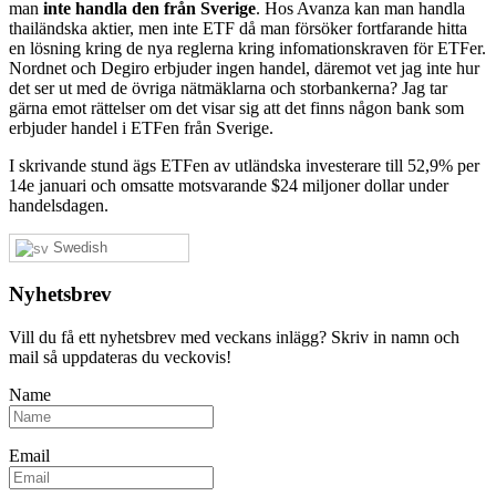
man
inte handla den från Sverige
. Hos Avanza kan man handla
thailändska aktier, men inte ETF då man försöker fortfarande hitta
en lösning kring de nya reglerna kring infomationskraven för ETFer.
Nordnet och Degiro erbjuder ingen handel, däremot vet jag inte hur
det ser ut med de övriga nätmäklarna och storbankerna? Jag tar
gärna emot rättelser om det visar sig att det finns någon bank som
erbjuder handel i ETFen från Sverige.
I skrivande stund ägs ETFen av utländska investerare till 52,9% per
14e januari och omsatte motsvarande $24 miljoner dollar under
handelsdagen.
Swedish
Nyhetsbrev
Vill du få ett nyhetsbrev med veckans inlägg? Skriv in namn och
mail så uppdateras du veckovis!
Name
Email