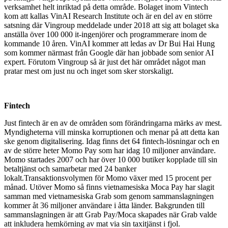
verksamhet helt inriktad på detta område. Bolaget inom Vintech
kom att kallas VinAI Research Institute och är en del av en större
satsning där Vingroup meddelade under 2018 att sig att bolaget ska
anställa över 100 000 it-ingenjörer och programmerare inom de
kommande 10 åren. VinAI kommer att ledas av Dr Bui Hai Hung
som kommer närmast från Google där han jobbade som senior AI
expert. Förutom Vingroup så är just det här området något man
pratar mest om just nu och inget som sker storskaligt.
Fintech
Just fintech är en av de områden som förändringarna märks av mest.
Myndigheterna vill minska korruptionen och menar på att detta kan
ske genom digitalisering. Idag finns det 64 fintech-lösningar och en
av de större heter Momo Pay som har idag 10 miljoner användare.
Momo startades 2007 och har över 10 000 butiker kopplade till sin
betaltjänst och samarbetar med 24 banker
lokalt.Transaktionsvolymen för Momo växer med 15 procent per
månad. Utöver Momo så finns vietnamesiska Moca Pay har slagit
samman med vietnamesiska Grab som genom sammanslagningen
kommer åt 36 miljoner användare i åtta länder. Bakgrunden till
sammanslagningen är att Grab Pay/Moca skapades när Grab valde
att inkludera hemkörning av mat via sin taxitjänst i fjol.