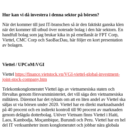
Hur kan vi då investera i denna sektor på börsen?
När det kommer till just IT-branschen så är den faktiskt ganska klen
när det kommer till utbud över noterade bolag i den här sektorn. En
handfull bolag som jag brukar kika in på emellanåt är FPT Corp,
Viettel, CMC Corp och SaoBacDau, här följer en kort presentation
av bolagen.
Viettel / UPCoM:VGI
Viettel
https://finance.vietstock.vn/VGI-viettel-global-investment-
joint-stock-company.htm
Telekomkonglomeratet Viettel ägs av vietnamesiska staten och
förvaltas genom försvarsministeriet, det vill säga den vietnamesiska
militären. Däremot har det ryktats om att en liten andel av Viettel ska
säljas ut via börsen under 2020. Viettel har en direkt marknadsandel
på 40 procent och en indirekt kontroll till 90 procent av marknaden
genom delägda dotterbolag. Utöver Vietnam finns Viettel i Haiti,
Laos, Kambodja, Moçambique, Burundi och Peru. Viettel har en hel
del IT verksamheter inom konglomeratet och jobbar nära globala