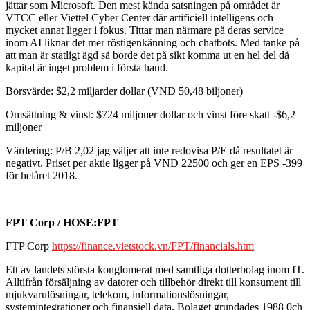
jättar som Microsoft. Den mest kända satsningen på området är
VTCC eller Viettel Cyber Center där artificiell intelligens och
mycket annat ligger i fokus. Tittar man närmare på deras service
inom AI liknar det mer röstigenkänning och chatbots. Med tanke på
att man är statligt ägd så borde det på sikt komma ut en hel del då
kapital är inget problem i första hand.
Börsvärde: $2,2 miljarder dollar (VND 50,48 biljoner)
Omsättning & vinst: $724 miljoner dollar och vinst före skatt -$6,2
miljoner
Värdering: P/B 2,02 jag väljer att inte redovisa P/E då resultatet är
negativt. Priset per aktie ligger på VND 22500 och ger en EPS -399
för helåret 2018.
FPT Corp / HOSE:FPT
FTP Corp
https://finance.vietstock.vn/FPT/financials.htm
Ett av landets största konglomerat med samtliga dotterbolag inom IT.
Alltifrån försäljning av datorer och tillbehör direkt till konsument till
mjukvarulösningar, telekom, informationslösningar,
systemintegrationer och finansiell data. Bolaget grundades 1988 0ch