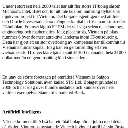
Under i stort sett hela 2000-talet har allt fler större IT-bolag såsom
Microsoft, Intel, IBM och för att inte tala om Samsung flyttat sina
mjukvaruprojekt till Vietnam. Det började egentligen med att Intel
och Oracle investerade stora mängder kapital in i Vietnam strax efter
IT-bubblan. Fokuset låg på STEM det vill säga science, technology,
engineering och mathematics. Idag placerar sig Vietnam på plats
nummer 6 över de mest attraktiva länderna inom IT-outsourcing.
Detta har gjort att en stor överföring av kompetens har tillkommit till
Vietnams humankapital. Idag kan en genomsnittlig erfaren
vietnamesisk IT-utvecklare tjäna i snitt $1300 i månadet, hela $1000
dollar mer än en genomsnittlig lön i storstäderna.
En utav de större företagen på området i Vietnam är Saigon
Technology Solutions, även kallad STS Ltd. Bolaget grundades
2008 och har idag över hundra anställda och kunder över hela
världen exempelvis Standard Chartered Bank.
Artificiell Intelligens
När det kommer till AI så har ett fåtal bolag börjat jobba med detta
på riktigt. Vingroups nystartade Vintech invigde i april i år sin första