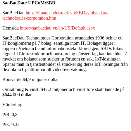
SaoBacDau/ UPCoM:SBD
SaoBacDau
https://finance.vietstock.vn/SBD-saobacdau-
technologies-corporation.htm
Hemsida
https://saobacdau.vn/en-US/Default.aspx
SaoBacDau Technologies Corporation grundades 1996 och är ett
IT-konglomerat på 7 bolag, samtliga inom IT. Bolaget ligger i
toppen i Vietnam bland informationsteknikföretagen. SBDs fokus
ligger i IT-infrastruktur och outsourcing tjänster. Jag kan inte hitta så
mycket om bolaget som sticker ut förutom en sak, IoT-lösningar.
Spanar man in tjänsteutbudet så sträcker sig deras IoT-lösningar från
flexibla IoT-plattformar till videoövervakning.
Börsvärde $4,9 miljoner dollar
Omsättning & vinst: $42,2 miljoner och vinst före skatt landade på
$644 000 dollar
Värdering:
P/B: 0,8
P/E: 9,32