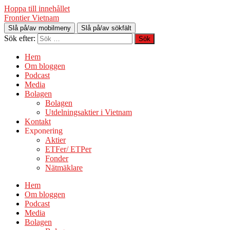
Hoppa till innehållet
Frontier Vietnam
Slå på/av mobilmeny
Slå på/av sökfält
Sök efter:
Hem
Om bloggen
Podcast
Media
Bolagen
Bolagen
Utdelningsaktier i Vietnam
Kontakt
Exponering
Aktier
ETFer/ ETPer
Fonder
Nätmäklare
Hem
Om bloggen
Podcast
Media
Bolagen