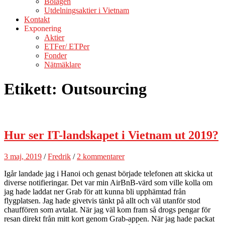
Bolagen
Utdelningsaktier i Vietnam
Kontakt
Exponering
Aktier
ETFer/ ETPer
Fonder
Nätmäklare
Etikett:
Outsourcing
Hur ser IT-landskapet i Vietnam ut 2019?
3 maj, 2019
/
Fredrik
/
2 kommentarer
Igår landade jag i Hanoi och genast började telefonen att skicka ut
diverse notifieringar. Det var min AirBnB-värd som ville kolla om
jag hade laddat ner Grab för att kunna bli upphämtad från
flygplatsen. Jag hade givetvis tänkt på allt och väl utanför stod
chauffören som avtalat. När jag väl kom fram så drogs pengar för
resan direkt från mitt kort genom Grab-appen. När jag hade packat