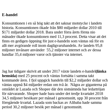
E-handel
Konsumtionen i en så hög takt att det saknar motstycke i landets
historia. Konsumtionen ökade från $80 miljarder dollar 2010 till
$171 miljarder dollar 2018. Bara under förra årets första nio
månader ökade konsumtionen med 11,3 procent. Detta visar att det
finns en gedigen öppning för just e-handeln som väntas stå för en
allt mer avgörande roll inom dagligvaruhandeln. Av landets 95,8
miljoner invånare använder 55,2 miljoner internet och av dessa
handlar 35,4 miljoner varor och tjänster via internet.
Jag har tidigare skrivit att under 2017 växte landets e-handel
(länka
hemsida)
med 25 procent och väntas fortsätta i samma takt
kommande åren. I fjol uppgick handeln till $2,2 miljarder dollar och
väntas uppnå $4 miljarder redan om två år. Några av giganterna på
området är Lazada och Shopee där den sistnämnda har ledartröjan
för närvarande. Shopee hade bara under det tredje kvartalet 2018
34,5 miljoner besökare per månad i genomsnitt, upp 30 procent från
föregående kvartal. Lazada som backas av Alibaba hade samma
period 30,2 miljoner besök per månad i genomsnitt.