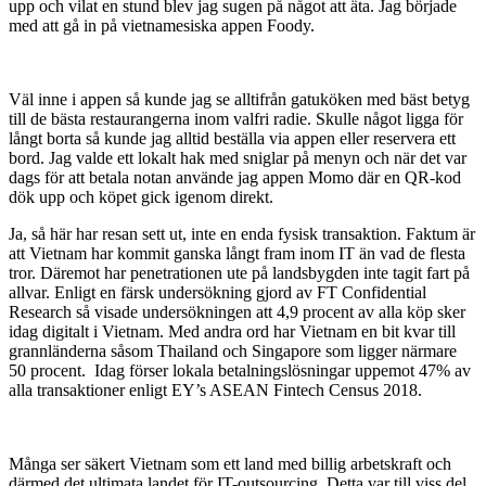
upp och vilat en stund blev jag sugen på något att äta. Jag började
med att gå in på vietnamesiska appen Foody.
Väl inne i appen så kunde jag se alltifrån gatuköken med bäst betyg
till de bästa restaurangerna inom valfri radie. Skulle något ligga för
långt borta så kunde jag alltid beställa via appen eller reservera ett
bord. Jag valde ett lokalt hak med sniglar på menyn och när det var
dags för att betala notan använde jag appen Momo där en QR-kod
dök upp och köpet gick igenom direkt.
Ja, så här har resan sett ut, inte en enda fysisk transaktion. Faktum är
att Vietnam har kommit ganska långt fram inom IT än vad de flesta
tror. Däremot har penetrationen ute på landsbygden inte tagit fart på
allvar. Enligt en färsk undersökning gjord av FT Confidential
Research så visade undersökningen att 4,9 procent av alla köp sker
idag digitalt i Vietnam. Med andra ord har Vietnam en bit kvar till
grannländerna såsom Thailand och Singapore som ligger närmare
50 procent. Idag förser lokala betalningslösningar uppemot 47% av
alla transaktioner enligt EY’s ASEAN Fintech Census 2018.
Många ser säkert Vietnam som ett land med billig arbetskraft och
därmed det ultimata landet för IT-outsourcing. Detta var till viss del