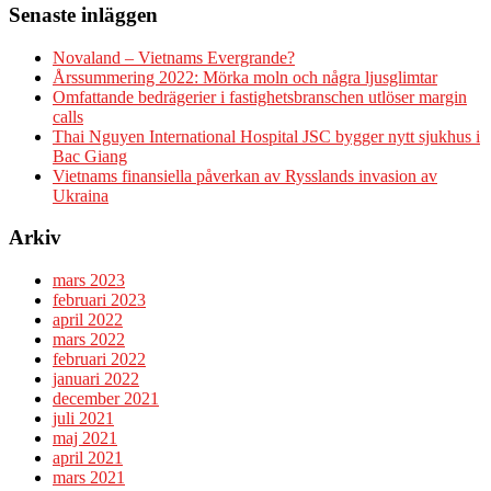
Senaste inläggen
Novaland – Vietnams Evergrande?
Årssummering 2022: Mörka moln och några ljusglimtar
Omfattande bedrägerier i fastighetsbranschen utlöser margin
calls
Thai Nguyen International Hospital JSC bygger nytt sjukhus i
Bac Giang
Vietnams finansiella påverkan av Rysslands invasion av
Ukraina
Arkiv
mars 2023
februari 2023
april 2022
mars 2022
februari 2022
januari 2022
december 2021
juli 2021
maj 2021
april 2021
mars 2021