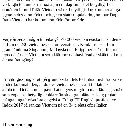
verkligheten under många år, men idag finns det betydligt fler
områden inom IT där Vietnam växer betydligt. Jag kommer att gå
igenom dessa områden och ge en statusuppdatering om hur långt
fram Vietnam har kommit område för område.
Varje år sedan några tillbaka går 40 000 vietnamesiska IT-studenter
ut från de 290 vietnamesiska universiteten. Konkurrensen från
grannländerna Singapore, Malaysia och Filippinerna är tuffa, men
trots det är det Vietnam som klättrar snabbast. Vad är skälet bakom
denna framgång?
En vild gissning är att på grund av landets förflutna med Frankrike
under kolonialtiden, ändrades vietnamesisk skrift till latinska
alfabetet. Detta kan ha påverkat dagens ungdomar att lära sig språk
som engelska betydligt enklare än sina grannländer. Idag pratar
många unga hyfsat bra engelska. Enligt EF English proficiency
Index 2017 så rankas Vietnam på en 34:e plats efter Italien.
IT-Outsourcing