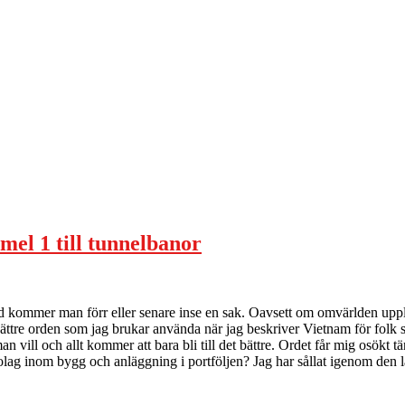
el 1 till tunnelbanor
tid kommer man förr eller senare inse en sak. Oavsett om omvärlden up
 bättre orden som jag brukar använda när jag beskriver Vietnam för folk
man vill och allt kommer att bara bli till det bättre. Ordet får mig osö
 bolag inom bygg och anläggning i portföljen? Jag har sållat igenom de