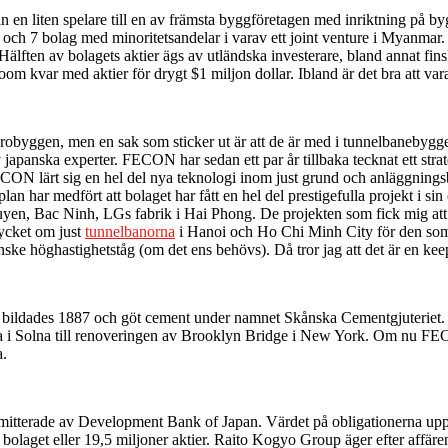
ån en liten spelare till en av främsta byggföretagen med inriktning 
och 7 bolag med minoritetsandelar i varav ett joint venture i Myanmar
ar. Hälften av bolagets aktier ägs av utländska investerare, bland anna
om kvar med aktier för drygt $1 miljon dollar. Ibland är det bra att vara
obyggen, men en sak som sticker ut är att de är med i tunnelbanebygge
japanska experter. FECON har sedan ett par år tillbaka tecknat ett st
CON lärt sig en hel del nya teknologi inom just grund och anläggnings
n har medfört att bolaget har fått en hel del prestigefulla projekt i s
uyen, Bac Ninh, LGs fabrik i Hai Phong. De projekten som fick mig at
mycket om just
tunnelbanorna
i Hanoi och Ho Chi Minh City för den som 
 höghastighetståg (om det ens behövs). Då tror jag att det är en keep
ildades 1887 och göt cement under namnet Skånska Cementgjuteriet. Bol
a i Solna till renoveringen av Brooklyn Bridge i New York. Om nu FECO
a.
itterade av Development Bank of Japan. Värdet på obligationerna uppgi
av bolaget eller 19,5 miljoner aktier. Raito Kogyo Group äger efter af