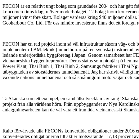
FECON är ett relativt ungt bolag som grundades 2004 och har gått fr
koncernen finns idag, utöver moderbolaget, 12 bolag inom koncernen 
miljoner i vinst före skatt. Bolaget värderas kring $40 miljoner doll
Geoharbour Co. Ltd. För oss mindre investerare finns det ett foreign ro
FECON har en rad projekt inom så väl infrastruktur såsom väg- och br
implementera TBM-teknik (tunnelborrar på ren svenska) instruerad av 
ledande underjordiska byggföretag i Japan. Genom samarbetet har FE
vietnamesiska byggentreprenörer. Deras status som pionjär på hemmapla
Power Plant, Thai Binh 1, Thai Binh 2, Samsungs fabriker i Thai Ng
utbyggnaden av storstädernas tunnelbanenät. Jag har skrivit väldigt 
växande nations tunnelbanenät och så småningom motorvägar och kanske
Ta Skanska som ett exempel, en samhällsutvecklare av rang! Skanska b
projekt från alla världens hörn. Från uppbyggandet av Nya Karolinsk
anläggningsarbeten kan de väl vara ett framtida vietnamesiskt Skansk
Raito förvärvade alla FECONs konvertibla obligationer under 2016 em
konverterades obligationerna till aktier motsvarande 17,13 procent 