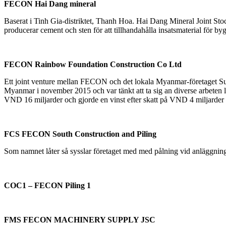
FECON Hai Dang mineral
Baserat i Tinh Gia-distriktet, Thanh Hoa. Hai Dang Mineral Joint S
producerar cement och sten för att tillhandahålla insatsmaterial för 
FECON Rainbow Foundation Construction Co Ltd
Ett joint venture mellan FECON och det lokala Myanmar-företaget Supe
Myanmar i november 2015 och var tänkt att ta sig an diverse arbete
VND 16 miljarder och gjorde en vinst efter skatt på VND 4 miljarder
FCS FECON South Construction and Piling
Som namnet låter så sysslar företaget med med pålning vid anläggnin
COC1 – FECON Piling 1
FMS F
ECON MACHINERY SUPPLY JSC