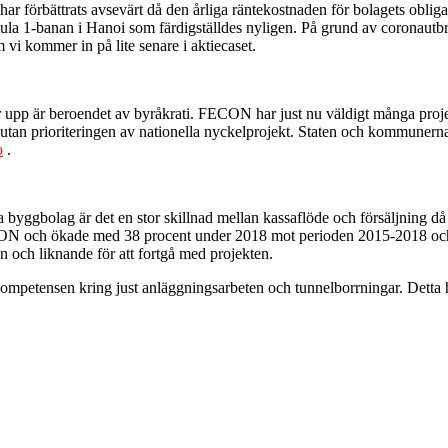
r förbättrats avsevärt då den årliga räntekostnaden för bolagets obligat
a 1-banan i Hanoi som färdigställdes nyligen. På grund av coronautbrot
vi kommer in på lite senare i aktiecaset.
er upp är beroendet av byråkrati. FECON har just nu väldigt många projekt
ra utan prioriteringen av nationella nyckelprojekt. Staten och kommunern
o
.
a byggbolag är det en stor skillnad mellan kassaflöde och försäljning då
CON och ökade med 38 procent under 2018 mot perioden 2015-2018 och stod
ån och liknande för att fortgå med projekten.
petensen kring just anläggningsarbeten och tunnelborrningar. Detta har