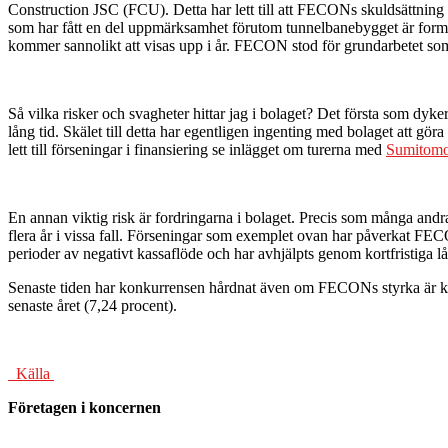
Construction JSC (FCU). Detta har lett till att FECONs skuldsättning ha
som har fått en del uppmärksamhet förutom tunnelbanebygget är formul
kommer sannolikt att visas upp i år. FECON stod för grundarbetet som 
Så vilka risker och svagheter hittar jag i bolaget? Det första som dyk
lång tid. Skälet till detta har egentligen ingenting med bolaget att gö
lett till förseningar i finansiering se inlägget om turerna med
Sumitom
En annan viktig risk är fordringarna i bolaget. Precis som många andr
flera år i vissa fall. Förseningar som exemplet ovan har påverkat FE
perioder av negativt kassaflöde och har avhjälpts genom kortfristiga l
Senaste tiden har konkurrensen hårdnat även om FECONs styrka är kom
senaste året (7,24 procent).
Källa
Företagen i koncernen