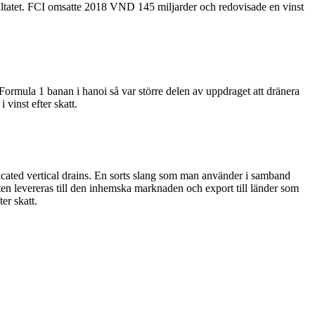
resultatet. FCI omsatte 2018 VND 145 miljarder och redovisade en vinst
ormula 1 banan i hanoi så var större delen av uppdraget att dränera
inst efter skatt.
ted vertical drains. En sorts slang som man använder i samband
ten levereras till den inhemska marknaden och export till länder som
er skatt.