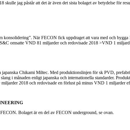
18 skulle jag påstår att det är även det sista bolaget av betydelse för 
cum konsolidering”. När FECON fick uppdraget att vara med och bygga F
S&C omsatte VND 81 miljarder och redovisade 2018 >VND 1 miljard i v
panska Chikami Miltec. Med produktionslinjen för sk PVD, prefabrica
slang i månaden enligt japanska och internationella standarder. Produk
iljarder 2018 och redovisade en förlust på minus VND 1 miljarder eft
INEERING
ch FECON. Bolaget är en del av FECON underground, se ovan.