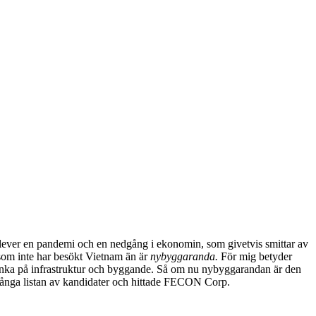
plever en pandemi och en nedgång i ekonomin, som givetvis smittar av
 som inte har besökt Vietnam än är
nybyggaranda.
För mig betyder
kt tänka på infrastruktur och byggande. Så om nu nybyggarandan är den
n långa listan av kandidater och hittade FECON Corp.