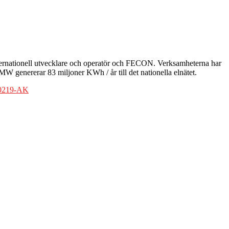
ernationell utvecklare och operatör och FECON. Verksamheterna har
W genererar 83 miljoner KWh / år till det nationella elnätet.
00219-AK