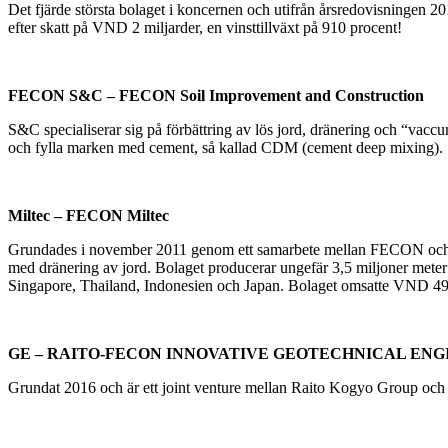
Det fjärde största bolaget i koncernen och utifrån årsredovisningen 20
efter skatt på VND 2 miljarder, en vinsttillväxt på 910 procent!
FECON S&C –
FECON Soil Improvement and Construction
S&C specialiserar sig på förbättring av lös jord, dränering och “vac
och fylla marken med cement, så kallad CDM (cement deep mixing). 
Miltec – FECON Miltec
Grundades i november 2011 genom ett samarbete mellan FECON och ja
med dränering av jord. Bolaget producerar ungefär 3,5 miljoner meter 
Singapore, Thailand, Indonesien och Japan. Bolaget omsatte VND 49 m
GE – RAITO-FECON INNOVATIVE GEOTECHNICAL ENG
Grundat 2016 och är ett joint venture mellan Raito Kogyo Group o