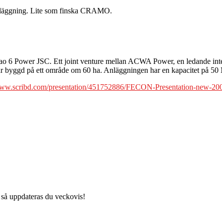
läggning. Lite som finska CRAMO.
o 6 Power JSC. Ett joint venture mellan ACWA Power, en ledande int
är byggd på ett område om 60 ha. Anläggningen har en kapacitet på 50 M
/www.scribd.com/presentation/451752886/FECON-Presentation-new-2
 så uppdateras du veckovis!