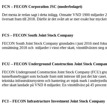
FCN – FECON Corporation JSC (moderbolaget)
Det mesta är redan sagt i detta inlägg. Omsatte VND 1900 miljarder 20
översatt fram till 2018. Därför är det svårt att se mer exakt hur mycke
FCS – FECON South Joint Stock Company
FECON South Joint Stock Company grundades i juni 2016 med fokus på
omsättning 2018 och miljarder i vinst efter skatt, vinsttillväxten steg 
FCU – FECON Underground Construction Joint Stock Compa
FECON Underground Construction Joint Stock Company (FCU) grundad
tunnelbanebygget som lockade fram mitt intresse till just det här case
tekniska infrastruktursystem och hantering av mjuk mark i underjor
efter skatt landade på VND 8 miljarder. En vinsttillväxt på 45 procen
FCI – FECON Infrastructure Investment Joint Stock Company