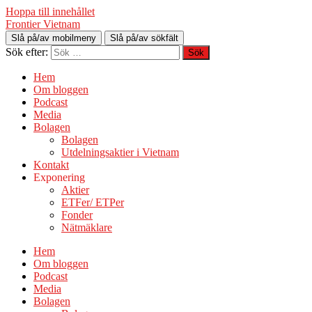
Hoppa till innehållet
Frontier Vietnam
Slå på/av mobilmeny
Slå på/av sökfält
Sök efter:
Hem
Om bloggen
Podcast
Media
Bolagen
Bolagen
Utdelningsaktier i Vietnam
Kontakt
Exponering
Aktier
ETFer/ ETPer
Fonder
Nätmäklare
Hem
Om bloggen
Podcast
Media
Bolagen