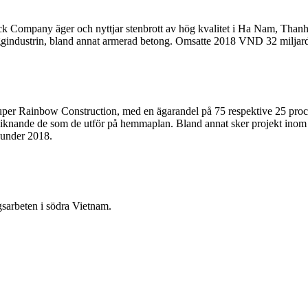
tock Company äger och nyttjar stenbrott av hög kvalitet i Ha Nam, T
byggindustrin, bland annat armerad betong. Omsatte 2018 VND 32 miljard
r Rainbow Construction, med en ägarandel på 75 respektive 25 procent.
n liknande de som de utför på hemmaplan. Bland annat sker projekt ino
 under 2018.
gsarbeten i södra Vietnam.