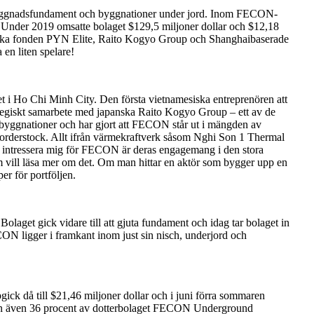
på byggnadsfundament och byggnationer under jord. Inom FECON-
. Under 2019 omsatte bolaget $129,5 miljoner dollar och $12,18
t finska fonden PYN Elite, Raito Kogyo Group och Shanghaibaserade
 en liten spelare!
t i Ho Chi Minh City. Den första vietnamesiska entreprenören att
rategiskt samarbete med japanska Raito Kogyo Group – ett av de
byggnationer och har gjort att FECON står ut i mängden av
in orderstock. Allt ifrån värmekraftverk såsom Nghi Son 1 Thermal
t intressera mig för FECON är deras engagemang i den stora
vill läsa mer om det. Om man hittar en aktör som bygger upp en
er för portföljen.
aget gick vidare till att gjuta fundament och idag tar bolaget in
N ligger i framkant inom just sin nisch, underjord och
ck då till $21,46 miljoner dollar och i juni förra sommaren
fären även 36 procent av dotterbolaget FECON Underground