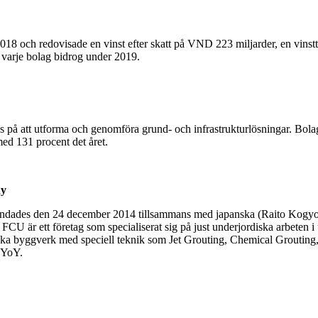
18 och redovisade en vinst efter skatt på VND 223 miljarder, en vinstt
t varje bolag bidrog under 2019.
 att utforma och genomföra grund- och infrastrukturlösningar. Bolag
med 131 procent det året.
ny
es den 24 december 2014 tillsammans med japanska (Raito Kogyo Gro
t. FCU är ett företag som specialiserat sig på just underjordiska arbete
diska byggverk med speciell teknik som Jet Grouting, Chemical Grouti
t YoY.