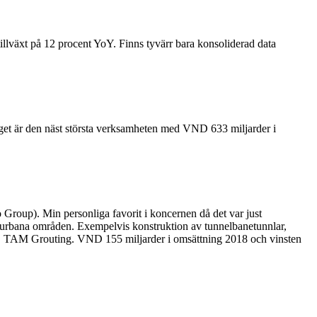
illväxt på 12 procent YoY. Finns tyvärr bara konsoliderad data
et är den näst största verksamheten med VND 633 miljarder i
up). Min personliga favorit i koncernen då det var just
n i urbana områden. Exempelvis konstruktion av tunnelbanetunnlar,
ng, TAM Grouting. VND 155 miljarder i omsättning 2018 och vinsten