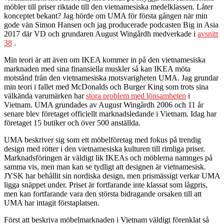
möbler till priser riktade till den vietnamesiska medelklassen. Låter
konceptet bekant? Jag hörde om UMA för första gången när min
gode vän Simon Hansen och jag producerade podcasten Big in Asia
2017 där VD och grundaren August Wingårdh medverkade i
avsnitt
38
.
Min teori är att även om IKEA kommer in på den vietnamesiska
marknaden med sina finansiella muskler så kan IKEA möta
motstånd från den vietnamesiska motsvarigheten UMA. Jag grundar
min teori i fallet med McDonalds och Burger King som trots sina
välkända varumärken har
stora problem med lönsamheten
i
Vietnam. UMA grundades av August Wingårdh 2006 och 11 år
senare blev företaget officiellt marknadsledande i Vietnam. Idag har
företaget 15 butiker och över 500 anställda.
UMA beskriver sig som ett möbelföretag med fokus på trendig
design med rötter i den vietnamesiska kulturen till rimliga priser.
Marknadsföringen är väldigt lik IKEAs och möblerna namnges på
samma vis, men man kan se tydligt att designen är vietnamesisk.
JYSK har behållit sin nordiska design, men prismässigt verkar UMA
ligga snäppet under. Priset är fortfarande inte klassat som lågpris,
men kan fortfarande vara den största bidragande orsaken till att
UMA har intagit förstaplatsen.
Först att beskriva möbelmarknaden i Vietnam väldigt förenklat så