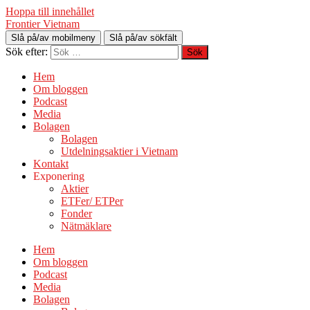
Hoppa till innehållet
Frontier Vietnam
Slå på/av mobilmeny
Slå på/av sökfält
Sök efter:
Hem
Om bloggen
Podcast
Media
Bolagen
Bolagen
Utdelningsaktier i Vietnam
Kontakt
Exponering
Aktier
ETFer/ ETPer
Fonder
Nätmäklare
Hem
Om bloggen
Podcast
Media
Bolagen