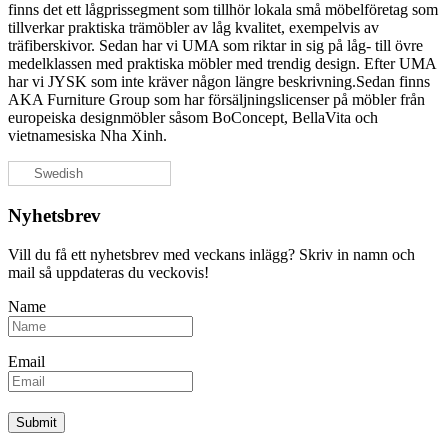
finns det ett lågprissegment som tillhör lokala små möbelföretag som
tillverkar praktiska trämöbler av låg kvalitet, exempelvis av
träfiberskivor. Sedan har vi UMA som riktar in sig på låg- till övre
medelklassen med praktiska möbler med trendig design. Efter UMA
har vi JYSK som inte kräver någon längre beskrivning.Sedan finns
AKA Furniture Group som har försäljningslicenser på möbler från
europeiska designmöbler såsom BoConcept, BellaVita och
vietnamesiska
Nha Xinh.
Swedish
Nyhetsbrev
Vill du få ett nyhetsbrev med veckans inlägg? Skriv in namn och
mail så uppdateras du veckovis!
Name
Email