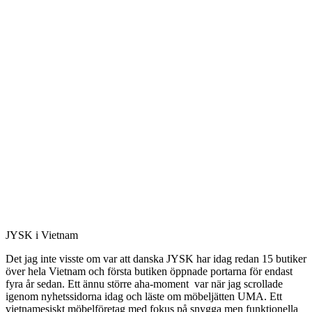
JYSK i Vietnam
Det jag inte visste om var att danska JYSK har idag redan 15 butiker
över hela Vietnam och första butiken öppnade portarna för endast
fyra år sedan. Ett ännu större aha-moment var när jag scrollade
igenom nyhetssidorna idag och läste om möbeljätten UMA. Ett
vietnamesiskt möbelföretag med fokus på snygga men funktionella