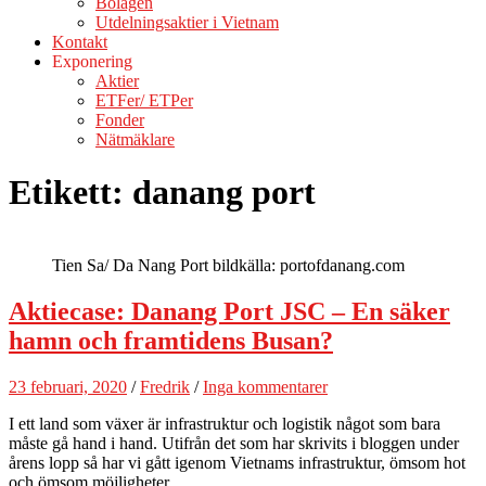
Bolagen
Utdelningsaktier i Vietnam
Kontakt
Exponering
Aktier
ETFer/ ETPer
Fonder
Nätmäklare
Etikett:
danang port
Tien Sa/ Da Nang Port bildkälla: portofdanang.com
Aktiecase: Danang Port JSC – En säker
hamn och framtidens Busan?
23 februari, 2020
/
Fredrik
/
Inga kommentarer
I ett land som växer är infrastruktur och logistik något som bara
måste gå hand i hand. Utifrån det som har skrivits i bloggen under
årens lopp så har vi gått igenom Vietnams infrastruktur, ömsom hot
och ömsom möjligheter.