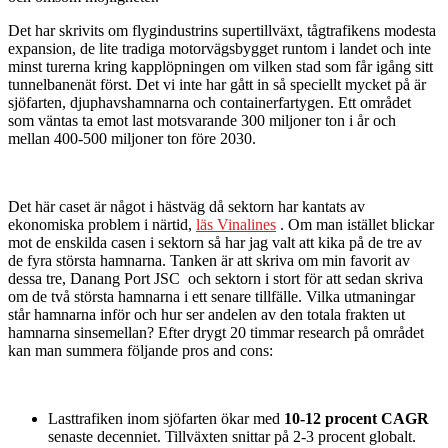
Det har skrivits om flygindustrins supertillväxt, tågtrafikens modesta
expansion, de lite tradiga motorvägsbygget runtom i landet och inte
minst turerna kring kapplöpningen om vilken stad som får igång sitt
tunnelbanenät först. Det vi inte har gått in så speciellt mycket på är
sjöfarten, djuphavshamnarna och containerfartygen. Ett området
som väntas ta emot last motsvarande 300 miljoner ton i år och
mellan 400-500 miljoner ton före 2030.
Det här caset är något i hästväg då sektorn har kantats av
ekonomiska problem i närtid,
läs Vinalines
. Om man istället blickar
mot de enskilda casen i sektorn så har jag valt att kika på de tre av
de fyra största hamnarna. Tanken är att skriva om min favorit av
dessa tre, Danang Port JSC och sektorn i stort för att sedan skriva
om de två största hamnarna i ett senare tillfälle. Vilka utmaningar
står hamnarna inför och hur ser andelen av den totala frakten ut
hamnarna sinsemellan? Efter drygt 20 timmar research på området
kan man summera följande pros and cons:
Lasttrafiken inom sjöfarten ökar med
10-12 procent CAGR
senaste decenniet. Tillväxten snittar på 2-3 procent globalt.