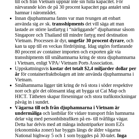
till och från Vietnam uppnår inte sin fulla kapacitet. För
närvarande körs de på 30 procent kapacitet pga antalet små
hamnar i närområdet.
Innan djuphamnarna fanns var man tvungen att enbart
använda sig av sk.
transshipments
det vill säga att man
lastade av större lastfartyg i “närliggande” djuphamnar såsom
Singapore och Thailand till mindre fartyg med destination
Vietnam. Processen är dyr,
ungefär 30 procent dyrare
, och
kan ta upp till en veckas fördröjning. Idag utgörs fortfarande
80 procent av container importen och exporten går via
transshipments till småhamnarna kring de stora djuphamnarna
i Vietnam, enligt VPA/ Vietnam Ports Association.
Uppskattningsvis
kostar det totalt $2,4 miljarder dollar per
år
för containerfraktbolagen att inte använda djuphamnarna i
Vietnam.
Småhamnarna ligger tätt kring de två stora i söder respektive
norr och gör det olönsamt idag att bygga ut Cai Map och
HICT. Tätheten skapar förseningar och stora trafikstockningar
påväg in i sundet.
Vägarna till och från djuphamnarna i Vietnam är
undermåliga
och lastbilar för vidare transport från hamnarna
delar väg med personbilstrafiken på en- till tvåfiliga vägar.
Detta har delvis med att många industriparker inom EZs
(ekonomiska zoner) har byggts längs de äldre vägarna
National highway 5 och 1 som byggdes på 30-talet.
Inga