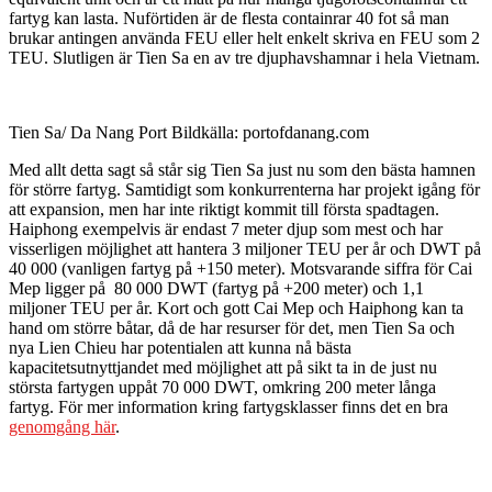
fartyg kan lasta. Nuförtiden är de flesta containrar 40 fot så man
brukar antingen använda FEU eller helt enkelt skriva en FEU som 2
TEU. Slutligen är Tien Sa en av tre djuphavshamnar i hela Vietnam.
Tien Sa/ Da Nang Port Bildkälla: portofdanang.com
Med allt detta sagt så står sig Tien Sa just nu som den bästa hamnen
för större fartyg. Samtidigt som konkurrenterna har projekt igång för
att expansion, men har inte riktigt kommit till första spadtagen.
Haiphong exempelvis är endast 7 meter djup som mest och har
visserligen möjlighet att hantera 3 miljoner TEU per år och DWT på
40 000 (vanligen fartyg på +150 meter). Motsvarande siffra för Cai
Mep ligger på 80 000 DWT (fartyg på +200 meter) och 1,1
miljoner TEU per år. Kort och gott Cai Mep och Haiphong kan ta
hand om större båtar, då de har resurser för det, men Tien Sa och
nya Lien Chieu har potentialen att kunna nå bästa
kapacitetsutnyttjandet med
möjlighet
att på sikt ta in de just nu
största fartygen uppåt 70 000 DWT, omkring 200 meter långa
fartyg. För mer information kring fartygsklasser finns det en bra
genomgång här
.