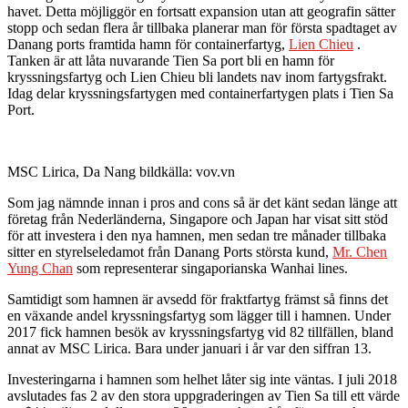
havet. Detta möjliggör en fortsatt expansion utan att geografin sätter
stopp och sedan flera år tillbaka planerar man för första spadtaget av
Danang ports framtida hamn för containerfartyg,
Lien Chieu
.
Tanken är att låta nuvarande Tien Sa port bli en hamn för
kryssningsfartyg och Lien Chieu bli landets nav inom fartygsfrakt.
Idag delar kryssningsfartygen med containerfartygen plats i Tien Sa
Port.
MSC Lirica, Da Nang bildkälla: vov.vn
Som jag nämnde innan i pros and cons så är det känt sedan länge att
företag från Nederländerna, Singapore och Japan har visat sitt stöd
för att investera i den nya hamnen, men sedan tre månader tillbaka
sitter en styrelseledamot från Danang Ports största kund,
Mr. Chen
Yung Chan
som representerar singaporianska Wanhai lines.
Samtidigt som hamnen är avsedd för fraktfartyg främst så finns det
en växande andel kryssningsfartyg som lägger till i hamnen. Under
2017 fick hamnen besök av kryssningsfartyg vid 82 tillfällen, bland
annat av MSC Lirica. Bara under januari i år var den siffran 13.
Investeringarna i hamnen som helhet låter sig inte väntas. I juli 2018
avslutades fas 2 av den stora uppgraderingen av Tien Sa till ett värde