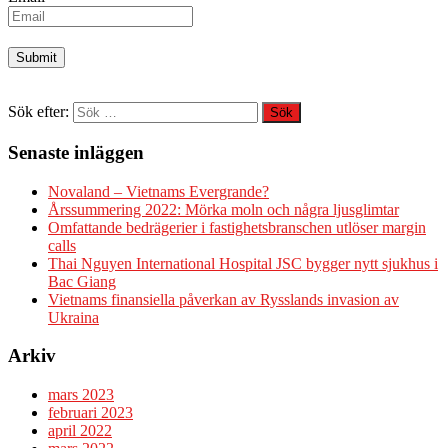
Sök efter:
Senaste inläggen
Novaland – Vietnams Evergrande?
Årssummering 2022: Mörka moln och några ljusglimtar
Omfattande bedrägerier i fastighetsbranschen utlöser margin
calls
Thai Nguyen International Hospital JSC bygger nytt sjukhus i
Bac Giang
Vietnams finansiella påverkan av Rysslands invasion av
Ukraina
Arkiv
mars 2023
februari 2023
april 2022