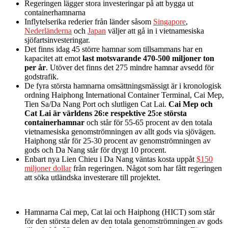
Regeringen lägger stora investeringar på att bygga ut
containerhamnarna
Inflytelserika rederier från länder såsom
Singapore
,
Nederländerna
och
Japan
väljer att gå in i vietnamesiska
sjöfartsinvesteringar.
Det finns idag 45 större hamnar som tillsammans har en
kapacitet att emot
last motsvarande 470-500 miljoner ton
per år
. Utöver det finns det 275 mindre hamnar avsedd för
godstrafik.
De fyra största hamnarna omsättningsmässigt är i kronologisk
ordning Haiphong International Container Terminal, Cai Mep,
Tien Sa/Da Nang Port och slutligen Cat Lai.
Cai Mep och
Cat Lai är världens 26:e respektive 25:e största
containerhamnar
och står för 55-65 procent av den totala
vietnamesiska genomströmningen av allt gods via sjövägen.
Haiphong står för 25-30 procent av genomströmningen av
gods och Da Nang står för drygt 10 procent.
Enbart nya Lien Chieu i Da Nang väntas kosta uppåt
$150
miljoner dollar
från regeringen. Något som har fått regeringen
att söka utländska investerare till projektet.
Hamnarna Cai mep, Cat lai och Haiphong (HICT) som står
för den största delen av den totala genomströmningen av gods