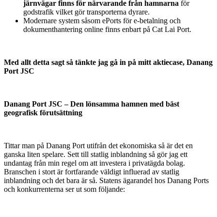
järnvägar finns för närvarande från hamnarna
för
godstrafik vilket gör transporterna dyrare.
Modernare system såsom ePorts för e-betalning och
dokumenthantering online finns enbart på Cat Lai Port.
Med allt detta sagt så tänkte jag gå in på mitt aktiecase, Danang
Port JSC
Danang Port JSC – Den lönsamma hamnen med bäst
geografisk förutsättning
Tittar man på Danang Port utifrån det ekonomiska så är det en
ganska liten spelare. Sett till statlig inblandning så gör jag ett
undantag från min regel om att investera i privatägda bolag.
Branschen i stort är fortfarande väldigt influerad av statlig
inblandning och det bara är så. Statens ägarandel hos Danang Ports
och konkurrenterna ser ut som följande: