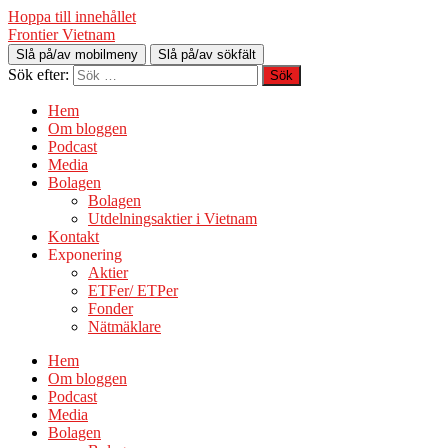
Hoppa till innehållet
Frontier Vietnam
Slå på/av mobilmeny
Slå på/av sökfält
Sök efter:
Hem
Om bloggen
Podcast
Media
Bolagen
Bolagen
Utdelningsaktier i Vietnam
Kontakt
Exponering
Aktier
ETFer/ ETPer
Fonder
Nätmäklare
Hem
Om bloggen
Podcast
Media
Bolagen