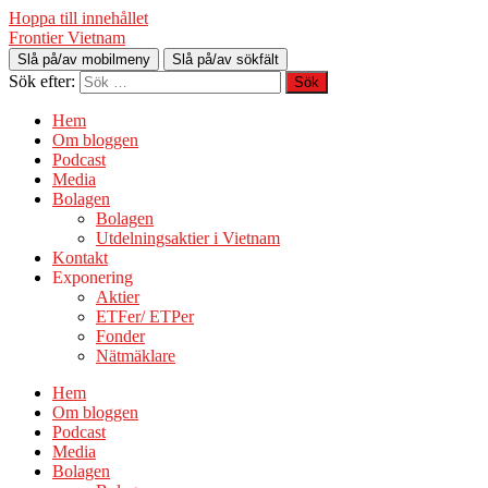
Hoppa till innehållet
Frontier Vietnam
Slå på/av mobilmeny
Slå på/av sökfält
Sök efter:
Hem
Om bloggen
Podcast
Media
Bolagen
Bolagen
Utdelningsaktier i Vietnam
Kontakt
Exponering
Aktier
ETFer/ ETPer
Fonder
Nätmäklare
Hem
Om bloggen
Podcast
Media
Bolagen