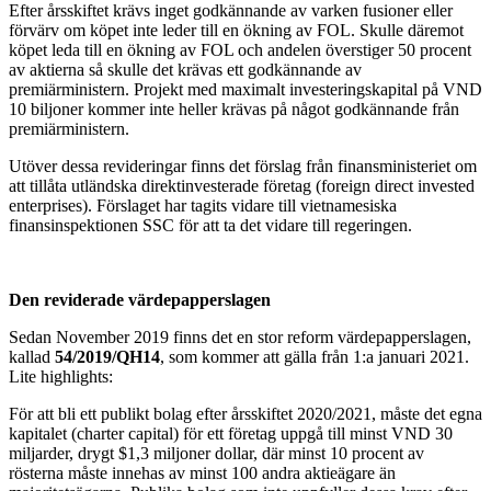
Efter årsskiftet krävs inget godkännande av varken fusioner eller
förvärv om köpet
inte
leder till en ökning av FOL. Skulle däremot
köpet leda till en ökning av FOL och andelen överstiger 50 procent
av aktierna så skulle det krävas ett godkännande av
premiärministern. Projekt med maximalt investeringskapital på VND
10 biljoner kommer inte heller krävas på något godkännande från
premiärministern.
Utöver dessa revideringar finns det förslag från finansministeriet om
att tillåta utländska direktinvesterade företag (foreign direct invested
enterprises). Förslaget har tagits vidare till vietnamesiska
finansinspektionen SSC för att ta det vidare till regeringen.
Den reviderade värdepapperslagen
Sedan November 2019 finns det en stor reform värdepapperslagen,
kallad
54/2019/QH14
, som kommer att gälla från 1:a januari 2021.
Lite highlights:
För att bli ett publikt bolag efter årsskiftet 2020/2021, måste det egna
kapitalet (charter capital) för ett företag uppgå till minst VND 30
miljarder, drygt $1,3 miljoner dollar, där minst 10 procent av
rösterna måste innehas av minst 100 andra aktieägare än