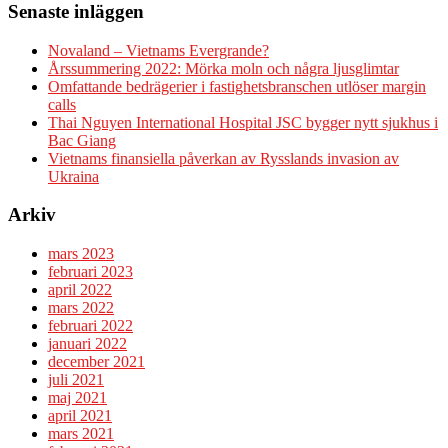
Senaste inläggen
Novaland – Vietnams Evergrande?
Årssummering 2022: Mörka moln och några ljusglimtar
Omfattande bedrägerier i fastighetsbranschen utlöser margin
calls
Thai Nguyen International Hospital JSC bygger nytt sjukhus i
Bac Giang
Vietnams finansiella påverkan av Rysslands invasion av
Ukraina
Arkiv
mars 2023
februari 2023
april 2022
mars 2022
februari 2022
januari 2022
december 2021
juli 2021
maj 2021
april 2021
mars 2021