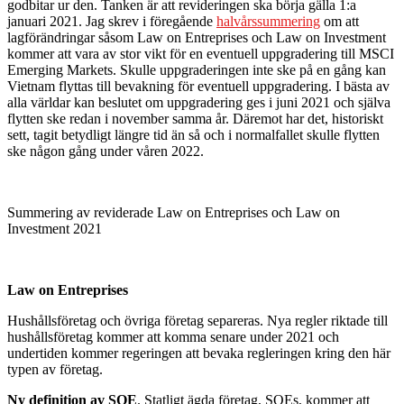
godbitar ur den. Tanken är att revideringen ska börja gälla 1:a
januari 2021. Jag skrev i föregående
halvårssummering
om att
lagförändringar såsom Law on Entreprises och Law on Investment
kommer att vara av stor vikt för en eventuell uppgradering till MSCI
Emerging Markets. Skulle uppgraderingen inte ske på en gång kan
Vietnam flyttas till bevakning för eventuell uppgradering. I bästa av
alla världar kan beslutet om uppgradering ges i juni 2021 och själva
flytten ske redan i november samma år. Däremot har det, historiskt
sett, tagit betydligt längre tid än så och i normalfallet skulle flytten
ske någon gång under våren 2022.
Summering av reviderade Law on Entreprises och Law on
Investment 2021
Law on Entreprises
Hushållsföretag och övriga företag separeras. Nya regler riktade till
hushållsföretag kommer att komma senare under 2021 och
undertiden kommer regeringen att bevaka regleringen kring den här
typen av företag.
Ny definition av SOE
. Statligt ägda företag, SOEs, kommer att