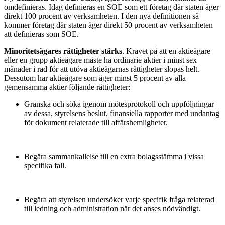
omdefinieras. Idag definieras en SOE som ett företag där staten äger
direkt 100 procent av verksamheten. I den nya definitionen så
kommer företag där staten äger direkt 50 procent av verksamheten
att definieras som SOE.
Minoritetsägares rättigheter stärks
. Kravet på att en aktieägare
eller en grupp aktieägare måste ha ordinarie aktier i minst sex
månader i rad för att utöva aktieägarnas rättigheter slopas helt.
Dessutom har aktieägare som äger minst 5 procent av alla
gemensamma aktier följande rättigheter:
Granska och söka igenom mötesprotokoll och uppföljningar
av dessa, styrelsens beslut, finansiella rapporter med undantag
för dokument relaterade till affärshemligheter.
Begära sammankallelse till en extra bolagsstämma i vissa
specifika fall.
Begära att styrelsen undersöker varje specifik fråga relaterad
till ledning och administration när det anses nödvändigt.