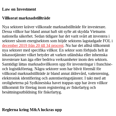
Law on Investment
Villkorat marknadstillträde
Nya sektorer kräver villkorade marknadstillträde för investerare.
Dessa villkor har bland annat haft sitt syfte att skydda Vietnams
nationella säkerhet. Sedan tidigare har det varit svårt att investera i
sektorer såsom energisektorn som höjde sektorns lagstadgade FOL i
december 2019 från 20 till 34 procent
. Nu har det alltså tillkommit
nya sektorer med specifika villkor. En sektor som förbjuds helt är
inkassotjänster vilket betyder att varken utländska eller inhemska
investerare kan äga eller bedriva verksamheter inom den sektorn.
Samtidigt lättas marknadsvillkoren upp för investeringar i franchise-
och logistikföretag. Några sektorer som har blivit föremål för
villkorad marknadstillträde är bland annat äldrevård, vattenrening,
elektronisk identifiering och autentiseringstjänster. I takt med att
oroligheterna på Sydkinesiska havet trappas upp har även villkor
tillkommit för företag inom registrering av fiskefartyg och
besättningsutbildning för fiskefartyg.
Reglerna kring M&A luckras upp