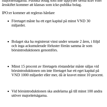
majoritetsägarna. Publika bolag som inte uppfyller dessa krav efter
årsskiftet kommer att klassas som icke-publika bolag.
IPO:er kommer att regleras hårdare
Företaget måste ha ett eget kapital på minst VND 30
miljarder.
Bolaget ska ha registrerat vinst under senaste 2 åren, i följd
och inga ackumulerade förluster förrän samma år som
börsintroduktionen genomförs.
Minst 15 procent av företagets röstandelar måste säljas vid
börsintroduktionen om inte företaget har ett eget kapital på
VND 1000 miljarder eller mer, då är kravet minst 10 procent.
Vid börsintroduktionen ska andelarna gå till minst 100 andra
utöver majoritetsägarna.