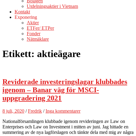
Bolagen
Utdelningsaktier i Vietnam
Kontakt
Exponering
Aktier
ETFer/ ETPer
Fonder
Nätmäklare
Etikett:
aktieägare
Reviderade investeringslagar klubbades
igenom – Banar väg för MSCI-
uppgradering 2021
8 juli, 2020
/
Fredrik
/
Inga kommentarer
Nationalförsamlingen klubbade igenom revideringen av Law on
Enterprises och Law on Investment i mitten av juni. Jag hittade en
summering av de nya lagförslagen och tänkte dela med mig av några