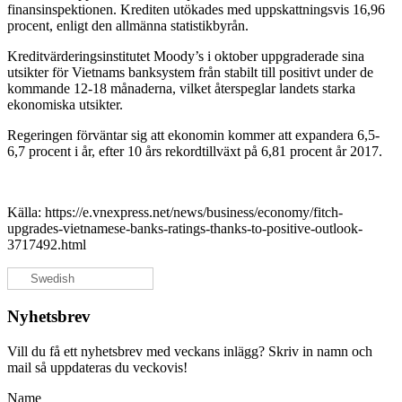
finansinspektionen. Krediten utökades med uppskattningsvis 16,96
procent, enligt den allmänna statistikbyrån.
Kreditvärderingsinstitutet Moody’s i oktober uppgraderade sina
utsikter för Vietnams banksystem från stabilt till positivt under de
kommande 12-18 månaderna, vilket återspeglar landets starka
ekonomiska utsikter.
Regeringen förväntar sig att ekonomin kommer att expandera 6,5-
6,7 procent i år, efter 10 års rekordtillväxt på 6,81 procent år 2017.
Källa: https://e.vnexpress.net/news/business/economy/fitch-
upgrades-vietnamese-banks-ratings-thanks-to-positive-outlook-
3717492.html
Swedish
Nyhetsbrev
Vill du få ett nyhetsbrev med veckans inlägg? Skriv in namn och
mail så uppdateras du veckovis!
Name