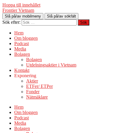
Hoppa till innehållet
Frontier Vietnam
Slå på/av mobilmeny
Slå på/av sökfält
Sök efter:
Hem
Om bloggen
Podcast
Media
Bolagen
Bolagen
Utdelningsaktier i Vietnam
Kontakt
Exponering
Aktier
ETFer/ ETPer
Fonder
Nätmäklare
Hem
Om bloggen
Podcast
Media
Bolagen