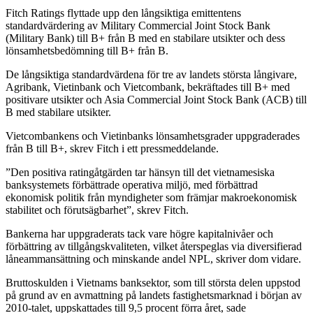
Fitch Ratings flyttade upp den långsiktiga emittentens
standardvärdering av Military Commercial Joint Stock Bank
(Military Bank) till B+ från B med en stabilare utsikter och dess
lönsamhetsbedömning till B+ från B.
De långsiktiga standardvärdena för tre av landets största långivare,
Agribank, Vietinbank och Vietcombank, bekräftades till B+ med
positivare utsikter och Asia Commercial Joint Stock Bank (ACB) till
B med stabilare utsikter.
Vietcombankens och Vietinbanks lönsamhetsgrader uppgraderades
från B till B+, skrev Fitch i ett pressmeddelande.
”Den positiva ratingåtgärden tar hänsyn till det vietnamesiska
banksystemets förbättrade operativa miljö, med förbättrad
ekonomisk politik från myndigheter som främjar makroekonomisk
stabilitet och förutsägbarhet”, skrev Fitch.
Bankerna har uppgraderats tack vare högre kapitalnivåer och
förbättring av tillgångskvaliteten, vilket återspeglas via diversifierad
låneammansättning och minskande andel NPL, skriver dom vidare.
Bruttoskulden i Vietnams banksektor, som till största delen uppstod
på grund av en avmattning på landets fastighetsmarknad i början av
2010-talet, uppskattades till 9,5 procent förra året, sade