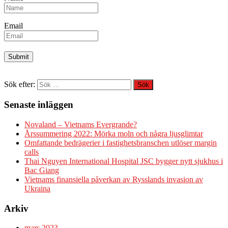
Email
Sök efter:
Senaste inläggen
Novaland – Vietnams Evergrande?
Årssummering 2022: Mörka moln och några ljusglimtar
Omfattande bedrägerier i fastighetsbranschen utlöser margin
calls
Thai Nguyen International Hospital JSC bygger nytt sjukhus i
Bac Giang
Vietnams finansiella påverkan av Rysslands invasion av
Ukraina
Arkiv
mars 2023