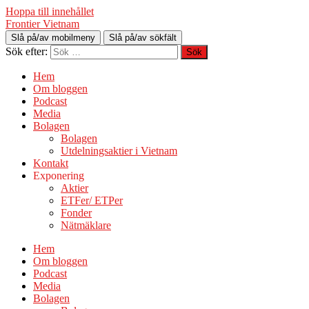
Hoppa till innehållet
Frontier Vietnam
Slå på/av mobilmeny
Slå på/av sökfält
Sök efter:
Hem
Om bloggen
Podcast
Media
Bolagen
Bolagen
Utdelningsaktier i Vietnam
Kontakt
Exponering
Aktier
ETFer/ ETPer
Fonder
Nätmäklare
Hem
Om bloggen
Podcast
Media
Bolagen