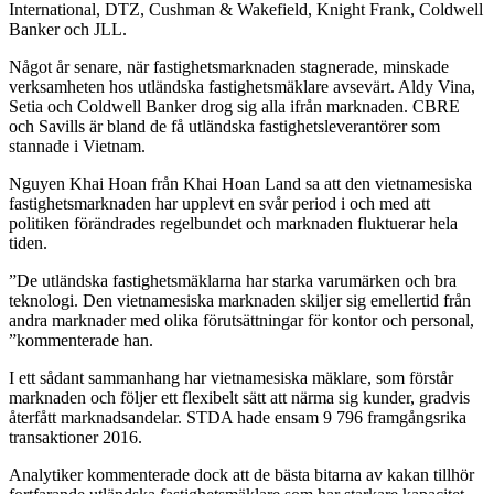
International, DTZ, Cushman & Wakefield, Knight Frank, Coldwell
Banker och JLL.
Något år senare, när fastighetsmarknaden stagnerade, minskade
verksamheten hos utländska fastighetsmäklare avsevärt. Aldy Vina,
Setia och Coldwell Banker drog sig alla ifrån marknaden. CBRE
och Savills är bland de få utländska fastighetsleverantörer som
stannade i Vietnam.
Nguyen Khai Hoan från Khai Hoan Land sa att den vietnamesiska
fastighetsmarknaden har upplevt en svår period i och med att
politiken förändrades regelbundet och marknaden fluktuerar hela
tiden.
”De utländska fastighetsmäklarna har starka varumärken och bra
teknologi. Den vietnamesiska marknaden skiljer sig emellertid från
andra marknader med olika förutsättningar för kontor och personal,
”kommenterade han.
I ett sådant sammanhang har vietnamesiska mäklare, som förstår
marknaden och följer ett flexibelt sätt att närma sig kunder, gradvis
återfått marknadsandelar. STDA hade ensam 9 796 framgångsrika
transaktioner 2016.
Analytiker kommenterade dock att de bästa bitarna av kakan tillhör