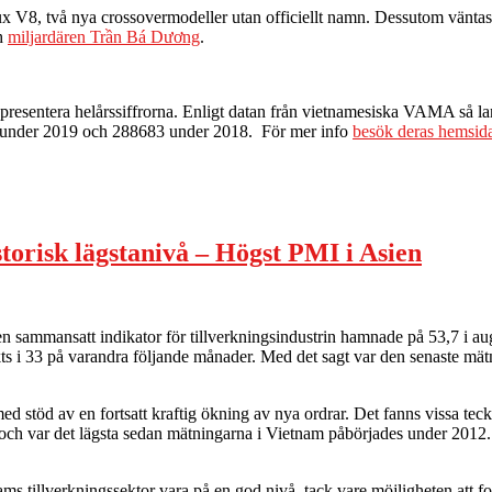
 V8, två nya crossovermodeller utan officiellt namn. Dessutom väntas V
h
miljardären Trần Bá Dương
.
resentera helårssiffrorna. Enligt datan från vietnamesiska VAMA så lan
don under 2019 och 288683 under 2018. För mer info
besök deras hemsid
orisk lägstanivå – Högst PMI i Asien
mansatt indikator för tillverkningsindustrin hamnade på 53,7 i augusti,
rkts i 33 på varandra följande månader. Med det sagt var den senaste m
 med stöd av en fortsatt kraftig ökning av nya ordrar. Det fanns vissa 
gt och var det lägsta sedan mätningarna i Vietnam påbörjades under 2012
s tillverkningssektor vara på en god nivå, tack vare möjligheten att for