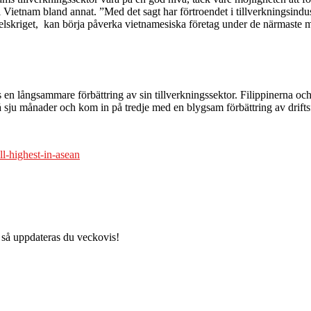
ietnam bland annat. ”Med det sagt har förtroendet i tillverkningsindust
delskriget, kan börja påverka vietnamesiska företag under de närmaste 
en långsammare förbättring av sin tillverkningssektor. Filippinerna och
 på sju månader och kom in på tredje med en blygsam förbättring av drift
ll-highest-in-asean
 så uppdateras du veckovis!