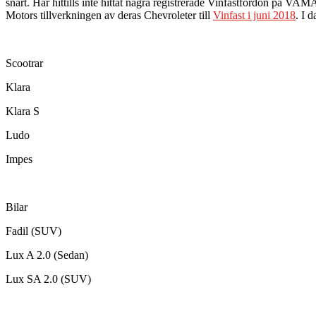
snart. Har hittills inte hittat några registrerade Vinfastfordon på VA
Motors tillverkningen av deras Chevroleter till
Vinfast i juni 2018
. I 
Scootrar
Klara
Klara S
Ludo
Impes
Bilar
Fadil (SUV)
Lux A 2.0 (Sedan)
Lux SA 2.0 (SUV)