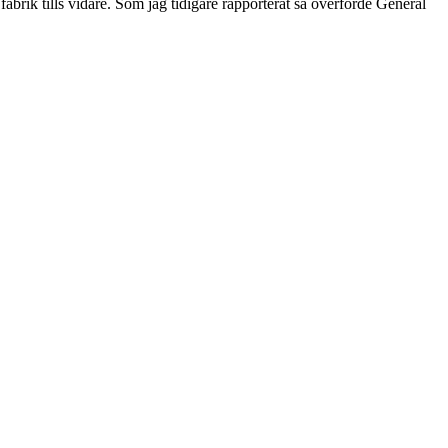
abrik tills vidare. Som jag tidigare rapporterat så överförde General