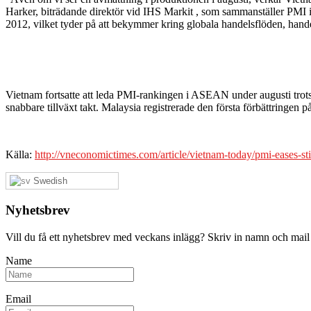
Harker, biträdande direktör vid IHS Markit , som sammanställer PMI i V
2012, vilket tyder på att bekymmer kring globala handelsflöden, han
Vietnam fortsatte att leda PMI-rankingen i ASEAN under augusti trots 
snabbare tillväxt takt. Malaysia registrerade den första förbättringen
Källa:
http://vneconomictimes.com/article/vietnam-today/pmi-eases-sti
Swedish
Nyhetsbrev
Vill du få ett nyhetsbrev med veckans inlägg? Skriv in namn och mail
Name
Email