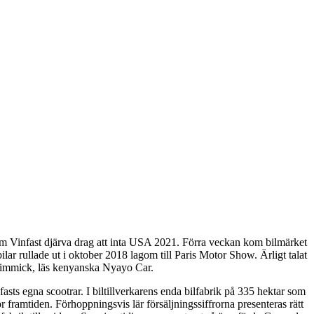
om Vinfast djärva drag att inta USA 2021. Förra veckan kom bilmärket
lar rullade ut i oktober 2018 lagom till Paris Motor Show. Ärligt talat
en gimmick, läs kenyanska Nyayo Car.
fasts egna scootrar. I biltillverkarens enda bilfabrik på 335 hektar som
 framtiden. Förhoppningsvis lär försäljningssiffrorna presenteras rätt