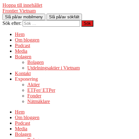
Hoppa till innehållet
Frontier Vietnam
Slå på/av mobilmeny
Slå på/av sökfält
Sök efter:
Hem
Om bloggen
Podcast
Media
Bolagen
Bolagen
Utdelningsaktier i Vietnam
Kontakt
Exponering
Aktier
ETFer/ ETPer
Fonder
Nätmäklare
Hem
Om bloggen
Podcast
Media
Bolagen