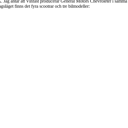
MA. Jag antar att Vinfast producerar General Motors Chevroleter i samma f
dagsläget finns det fyra scootrar och tre bilmodeller: