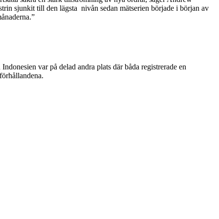
rin sjunkit till den lägsta nivån sedan mätserien började i början av
månaderna.”
 Indonesien var på delad andra plats där båda registrerade en
sförhållandena.