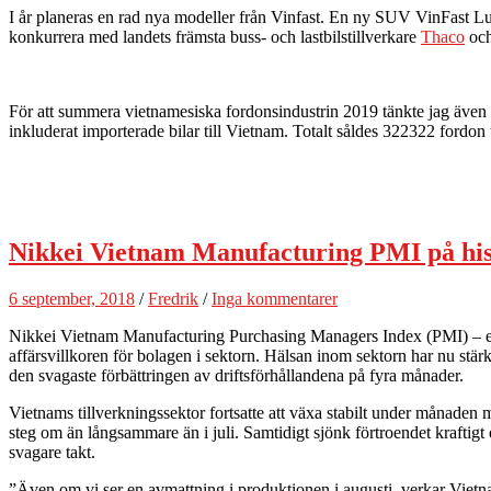
I år planeras en rad nya modeller från Vinfast. En ny SUV VinFast Lux
konkurrera med landets främsta buss- och lastbilstillverkare
Thaco
oc
För att summera vietnamesiska fordonsindustrin 2019 tänkte jag även p
inkluderat importerade bilar till Vietnam. Totalt såldes 322322 for
Nikkei Vietnam Manufacturing PMI på hist
6 september, 2018
/
Fredrik
/
Inga kommentarer
Nikkei Vietnam Manufacturing Purchasing Managers Index (PMI) – en sam
affärsvillkoren för bolagen i sektorn. Hälsan inom sektorn har nu stä
den svagaste förbättringen av driftsförhållandena på fyra månader.
Vietnams tillverkningssektor fortsatte att växa stabilt under månaden
steg om än långsammare än i juli. Samtidigt sjönk förtroendet krafti
svagare takt.
”Även om vi ser en avmattning i produktionen i augusti, verkar Vietnam