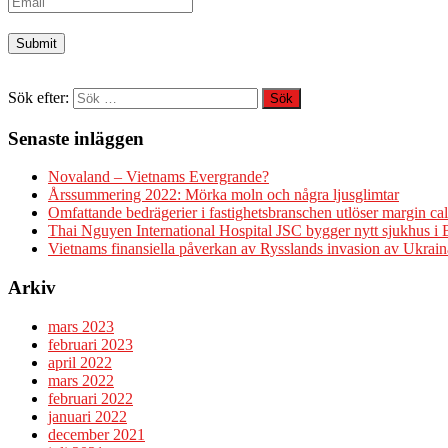
Sök efter:
Senaste inläggen
Novaland – Vietnams Evergrande?
Årssummering 2022: Mörka moln och några ljusglimtar
Omfattande bedrägerier i fastighetsbranschen utlöser margin cal
Thai Nguyen International Hospital JSC bygger nytt sjukhus i
Vietnams finansiella påverkan av Rysslands invasion av Ukrain
Arkiv
mars 2023
februari 2023
april 2022
mars 2022
februari 2022
januari 2022
december 2021