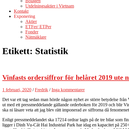
Bolagen
Utdelningsaktier i Vietnam
Kontakt
Exponering
Aktier
ETFer/ ETPer
Fonder
Nätmäklare
Etikett:
Statistik
Vinfasts ordersiffror för helåret 2019 ute n
1 februari, 2020
/
Fredrik
/
Inga kommentarer
Det var ett tag sedan man hörde någon nyhet av större betydelse från
ut med ett pressmeddelande gällande orderboken för 2019 och blir Vinfa
ska ni läsare veta att jag blev rätt imponerad av siffrorna då fenome
Enligt pressmeddelandet ska 17214 ordrar lagts på de tre bilar som finns
ligger i
Dinh Vu-Cát Hai Industrial Park har idag en kapacitet på 250 00