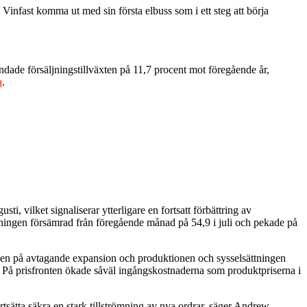
infast komma ut med sin första elbuss som i ett steg att börja
dade försäljningstillväxten på 11,7 procent mot föregående år,
a
.
 vilket signaliserar ytterligare en fortsatt förbättring av
ätningen försämrad från föregående månad på 54,9 i juli och pekade på
tecken på avtagande expansion och produktionen och sysselsättningen
. På prisfronten ökade såväl ingångskostnaderna som produktpriserna i
tsätta säkra en stark tillströmning av nya ordrar, säger Andrew