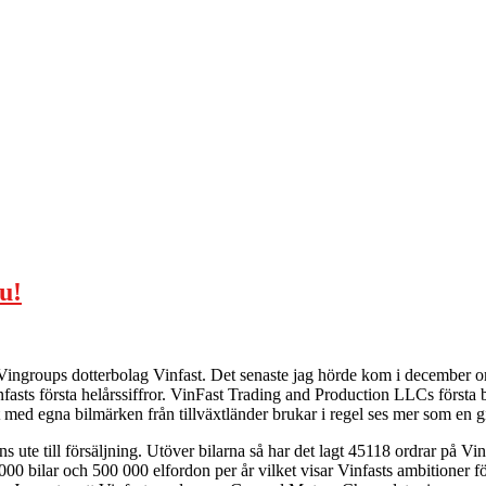
u!
 Vingroups dotterbolag Vinfast. Det senaste jag hörde kom i december 
sts första helårssiffror. VinFast Trading and Production LLCs första bi
net med egna bilmärken från tillväxtländer brukar i regel ses mer som 
 ute till försäljning. Utöver bilarna så har det lagt 45118 ordrar på Vin
0 bilar och 500 000 elfordon per år vilket visar Vinfasts ambitioner för