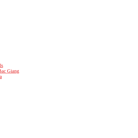
ls
 Bac Giang
a