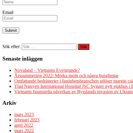
Email
Sök efter:
Senaste inläggen
Novaland – Vietnams Evergrande?
Årssummering 2022: Mörka moln och några ljusglimtar
Omfattande bedrägerier i fastighetsbranschen utlöser margin cal
Thai Nguyen International Hospital JSC bygger nytt sjukhus i
Vietnams finansiella påverkan av Rysslands invasion av Ukrain
Arkiv
mars 2023
februari 2023
april 2022
mars 2022