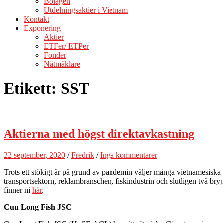
Bolagen
Utdelningsaktier i Vietnam
Kontakt
Exponering
Aktier
ETFer/ ETPer
Fonder
Nätmäklare
Etikett:
SST
Aktierna med högst direktavkastning
22 september, 2020
/
Fredrik
/
Inga kommentarer
Trots ett stökigt år på grund av pandemin väljer många vietnamesiska bö
transportsektorn, reklambranschen, fiskindustrin och slutligen två bry
finner ni
här
.
Cuu Long Fish JSC