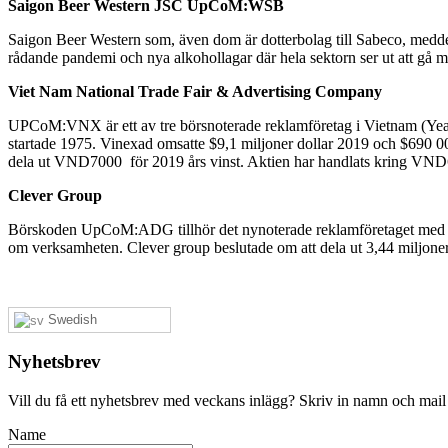
Saigon Beer Western JSC UpCoM:WSB
Saigon Beer Western som, även dom är dotterbolag till Sabeco, meddel
rådande pandemi och nya alkohollagar där hela sektorn ser ut att gå 
Viet Nam National Trade Fair & Advertising Company
UPCoM:VNX är ett av tre börsnoterade reklamföretag i Vietnam (Yeah1
startade 1975. Vinexad omsatte $9,1 miljoner dollar 2019 och $690 000 d
dela ut VND7000 för 2019 års vinst. Aktien har handlats kring VND6
Clever Group
Börskoden UpCoM:ADG tillhör det nynoterade reklamföretaget med foku
om verksamheten. Clever group beslutade om att dela ut 3,44 miljoner
Swedish
Nyhetsbrev
Vill du få ett nyhetsbrev med veckans inlägg? Skriv in namn och mail
Name