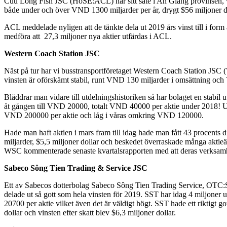
Cuu Long Fish JSC (HoSE:ACL) har sitt säte i An Giang provinsen, v
både under och över VND 1300 miljarder per år, drygt $56 miljoner dol
ACL meddelade nyligen att de tänkte dela ut 2019 års vinst till i form
medföra att 27,3 miljoner nya aktier utfärdas i ACL.
Western Coach Station JSC
Näst på tur har vi busstransportföretaget Western Coach Station JSC 
vinsten är oförskämt stabil, runt VND 130 miljarder i omsättning oc
Bläddrar man vidare till utdelningshistoriken så har bolaget en stabi
åt gången till VND 20000, totalt VND 40000 per aktie under 2018! U
VND 200000 per aktie och låg i våras omkring VND 120000.
Hade man haft aktien i mars fram till idag hade man fått 43 procents 
miljarder, $5,5 miljoner dollar och beskedet överraskade många aktieäg
WSC kommenterade senaste kvartalsrapporten med att deras verksamhet 
Sabeco Sông Tien Trading & Service JSC
Ett av Sabecos dotterbolag Sabeco Sông Tien Trading Service, OTC:S
delade ut så gott som hela vinsten för 2019. SST har idag 4 miljoner 
20700 per aktie vilket även det är väldigt högt. SST hade ett riktigt go
dollar och vinsten efter skatt blev $6,3 miljoner dollar.