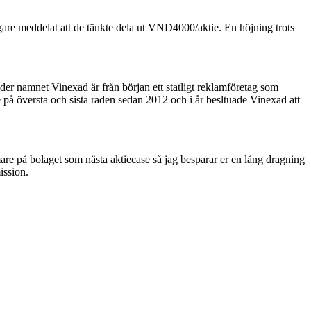
gare meddelat att de tänkte dela ut VND4000/aktie. En höjning trots
r namnet Vinexad är från början ett statligt reklamföretag som
e på översta och sista raden sedan 2012 och i år besltuade Vinexad att
e på bolaget som nästa aktiecase så jag besparar er en lång dragning
ission.