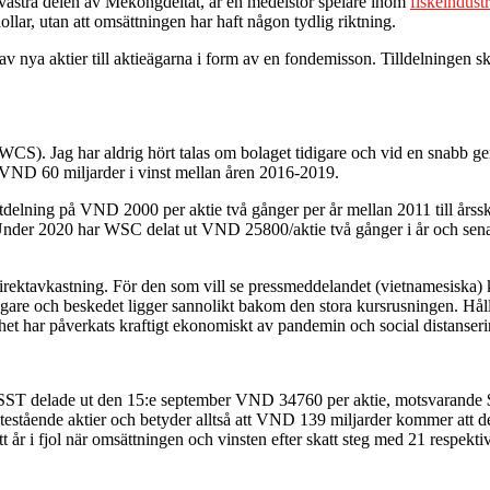
ästra delen av Mekongdeltat, är en medelstor spelare inom
fiskeindustr
lar, utan att omsättningen har haft någon tydlig riktning.
 av nya aktier till aktieägarna i form av en fondemisson. Tilldelningen s
(WCS). Jag har aldrig hört talas om bolaget tidigare och vid en snabb 
h VND 60 miljarder i vinst mellan åren 2016-2019.
l utdelning på VND 2000 per aktie två gånger per år mellan 2011 till års
nder 2020 har WSC delat ut VND 25800/aktie två gånger i år och senas
direktavkastning. För den som vill se pressmeddelandet (vietnamesiska)
are och beskedet ligger sannolikt bakom den stora kursrusningen. Hållba
har påverkats kraftigt ekonomiskt av pandemin och social distansering 
ST delade ut den 15:e september VND 34760 per aktie, motsvarande $1,
utestående aktier och betyder alltså att VND 139 miljarder kommer att 
tt år i fjol när omsättningen och vinsten efter skatt steg med 21 respekt