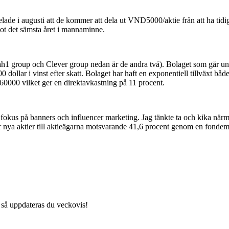
ade i augusti att de kommer att dela ut VND5000/aktie från att ha tidi
mot det sämsta året i mannaminne.
 group och Clever group nedan är de andra två). Bolaget som går unde
ollar i vinst efter skatt. Bolaget har haft en exponentiell tillväxt båd
0000 vilket ger en direktavkastning på 11 procent.
s på banners och influencer marketing. Jag tänkte ta och kika närmar
 nya aktier till aktieägarna motsvarande 41,6 procent genom en fondem
 så uppdateras du veckovis!