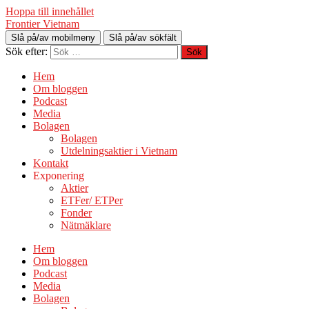
Hoppa till innehållet
Frontier Vietnam
Slå på/av mobilmeny
Slå på/av sökfält
Sök efter:
Hem
Om bloggen
Podcast
Media
Bolagen
Bolagen
Utdelningsaktier i Vietnam
Kontakt
Exponering
Aktier
ETFer/ ETPer
Fonder
Nätmäklare
Hem
Om bloggen
Podcast
Media
Bolagen