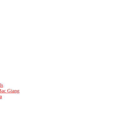
ls
 Bac Giang
a