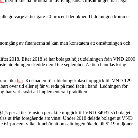
in
med fokus på produktion av Pangasius. Omsättningen har legat
kulle ge varje aktieägare 20 procent fler aktier. Utdelningen kommer
genomgång av finanserna så kan man konstatera att omsättningen och
skiftet 2018. Efter 2018 så har bolaget höjt utdelningen från VND 2000
te utdelningen skedde den 16:e september. Aktien handlas kring
 kan kika
här
. Kostnaden för utdelningskalaset uppgick till VND 129
rt över tid eller ej får vi reda på med facit i hand. Ledningen för
har varit svårt att implementera i praktiken.
5 per aktie. Vinsten per aktie uppgick till VND 34937 så bolaget
delas ut från föregående års vinst. Under 2018 delade bolaget ut VND
ive 61 procent vilket innebär att omsättningen ökade till $219 miljoner