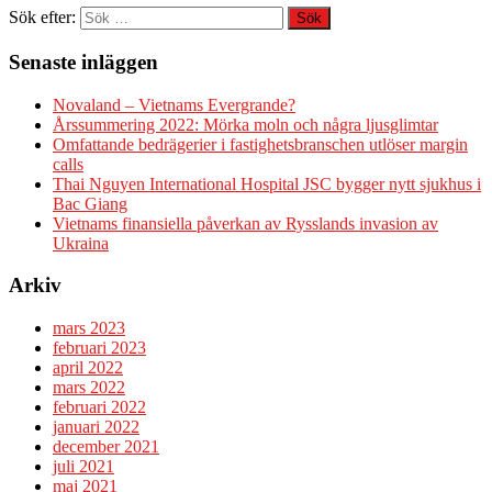
Sök efter:
Senaste inläggen
Novaland – Vietnams Evergrande?
Årssummering 2022: Mörka moln och några ljusglimtar
Omfattande bedrägerier i fastighetsbranschen utlöser margin
calls
Thai Nguyen International Hospital JSC bygger nytt sjukhus i
Bac Giang
Vietnams finansiella påverkan av Rysslands invasion av
Ukraina
Arkiv
mars 2023
februari 2023
april 2022
mars 2022
februari 2022
januari 2022
december 2021
juli 2021
maj 2021