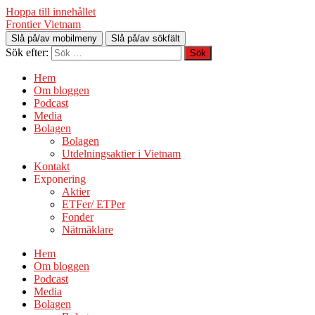
Hoppa till innehållet
Frontier Vietnam
Slå på/av mobilmeny
Slå på/av sökfält
Sök efter:
Hem
Om bloggen
Podcast
Media
Bolagen
Bolagen
Utdelningsaktier i Vietnam
Kontakt
Exponering
Aktier
ETFer/ ETPer
Fonder
Nätmäklare
Hem
Om bloggen
Podcast
Media
Bolagen