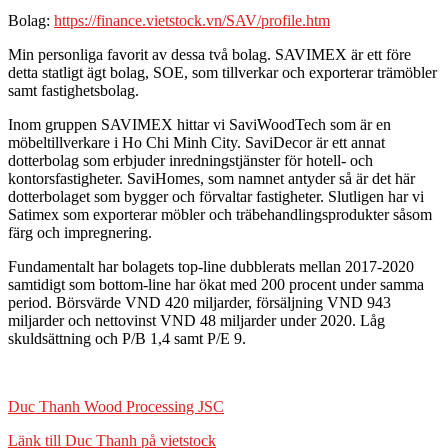
Bolag:
https://finance.vietstock.vn/SAV/profile.htm
Min personliga favorit av dessa två bolag. SAVIMEX är ett före
detta statligt ägt bolag, SOE, som tillverkar och exporterar trämöbler
samt fastighetsbolag.
Inom gruppen SAVIMEX hittar vi SaviWoodTech som är en
möbeltillverkare i Ho Chi Minh City. SaviDecor är ett annat
dotterbolag som erbjuder inredningstjänster för hotell- och
kontorsfastigheter. SaviHomes, som namnet antyder så är det här
dotterbolaget som bygger och förvaltar fastigheter. Slutligen har vi
Satimex som exporterar möbler och träbehandlingsprodukter såsom
färg och impregnering.
Fundamentalt har bolagets top-line dubblerats mellan 2017-2020
samtidigt som bottom-line har ökat med 200 procent under samma
period. Börsvärde VND 420 miljarder, försäljning VND 943
miljarder och nettovinst VND 48 miljarder under 2020. Låg
skuldsättning och P/B 1,4 samt P/E 9.
Duc Thanh Wood Processing JSC
Länk till Duc Thanh på vietstock