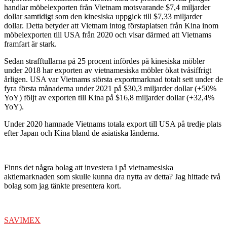
handlar möbelexporten från Vietnam motsvarande $7,4 miljarder
dollar samtidigt som den kinesiska uppgick till $7,33 miljarder
dollar. Detta betyder att Vietnam intog förstaplatsen från Kina inom
möbelexporten till USA från 2020 och visar därmed att Vietnams
framfart är stark.
Sedan strafftullarna på 25 procent infördes på kinesiska möbler
under 2018 har exporten av vietnamesiska möbler ökat tvåsiffrigt
årligen. USA var Vietnams största exportmarknad totalt sett under de
fyra första månaderna under 2021 på $30,3 miljarder dollar (+50%
YoY) följt av exporten till Kina på $16,8 miljarder dollar (+32,4%
YoY).
Under 2020 hamnade Vietnams totala export till USA på tredje plats
efter Japan och Kina bland de asiatiska länderna.
Finns det några bolag att investera i på vietnamesiska
aktiemarknaden som skulle kunna dra nytta av detta? Jag hittade två
bolag som jag tänkte presentera kort.
SAVIMEX