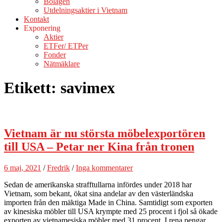
Bolagen
Utdelningsaktier i Vietnam
Kontakt
Exponering
Aktier
ETFer/ ETPer
Fonder
Nätmäklare
Etikett:
savimex
Vietnam är nu största möbelexportören
till USA – Petar ner Kina från tronen
6 maj, 2021
/
Fredrik
/
Inga kommentarer
Sedan de amerikanska strafftullarna infördes under 2018 har
Vietnam, som bekant, ökat sina andelar av den västerländska
importen från den mäktiga Made in China. Samtidigt som exporten
av kinesiska möbler till USA krympte med 25 procent i fjol så ökade
exporten av vietnamesiska möbler med 31 procent. I rena pengar