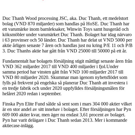
Duc Thanh Wood processing JSC, aka. Duc Thanh, ett medelstort
bolag (VND 870 miljarder) som handlas på HoSE. Duc Thanh har
ett varumärke inom barnleksaker, Winwin Toys samt husgeråd och
köksmöbler under varumärket Duc Thanh. Bolaget har idag närvaro
i 63 provinser och 50 länder. Duc Thanh har delat ut VND 5000 per
aktie årligen senaste 7 åren och handlas just nu kring P/E 11 och P/B
3. Duc Thanhs aktie har gått från VND 25000 till 50000 på ett år.
Fundamentalt har bolagets försäljning stigit måttligt senaste åren från
VND 362 miljarder 2017 till VND 400 miljarder i fjol.Under
samma period har vinsten gått från VND 100 miljarder 2017 till
VND 80 miljarder 2020. Skummar man igenom nyhetsflödet som
fylls på frekvent på engelska så planerar Duc Thanh att investera i
en tredje fabrik och under 2020 uppfylldes försäljningsmålen för
helåret 2020 redan i september.
Finska Pyn Elite Fund sålde så sent som i mars 304 000 aktier vilket
är en stor andel av sitt innehav i bolaget. Efter försäljningen har Pyn
609 000 aktier kvar, men äger nu endast 3,61 procent av bolaget.
Pyn har varit delägare i Duc Thanh sedan 2013. Mer i kommande
aktiecase-inlägg.