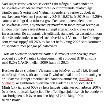
Vad säger statistiken om sektorn? Likt många tillväxtländer är
hälsovårdskostnaderna mätt mot BNP fortfarande relativt låga.
Jämför man Sverige mot Vietnam spenderar Sverige dubbelt så
mycket som Vietnam i procent av BNP, 10,87% år 2019 mot 5,26%
samma år enligt data från cia.gov. Den stora potentialen inom
hälsovårdssektorn, i synnerhet primärvården inom privat sektor, är
att den offentliga vårdsektorn är långt eftersatt och kräver stora
investeringar för att uppnå västerländsk standard. Ta dessutom inom
den växande andelen medel- och överklass i Vietnam i beräkningen
som väntas uppgå till 26% av landet befolkning 2026 som kommer
att spendera mer pengar på hälsovård.
Trots att Vietnam spenderar hälften så mycket som Sverige mätt i
procent av BNP väntas kostnaderna mätt i procent BNP att stiga
med 9,2% CAGR mellan 2009 fram till 2025.
Besöker du ett sjukhus i Vietnam idag behöver du stå i kö, ibland
utanför sjukhuset, för att kunna få vård och väl inne är utrustningen
är utdaterad. Enligt amerikanska handelskammaren,
AmCham
Vietnam
, är sjukhusen överfulla och städerna Hanoi och Ho Chi
Minh City tar emot 60% av hela landets patienter och arbetar 200%
över dess optimala kapacitet. De offentliga sjukhusen är beroende av
statsbudgeten och även om den höjs så är de långt ifrån
tillfredsställd.