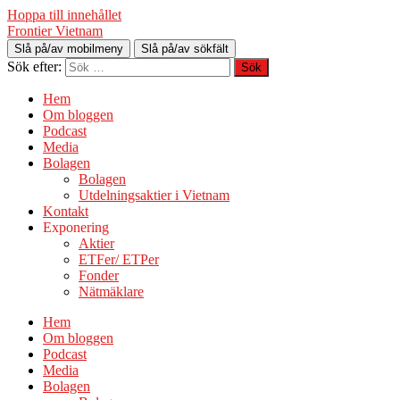
Hoppa till innehållet
Frontier Vietnam
Slå på/av mobilmeny
Slå på/av sökfält
Sök efter:
Hem
Om bloggen
Podcast
Media
Bolagen
Bolagen
Utdelningsaktier i Vietnam
Kontakt
Exponering
Aktier
ETFer/ ETPer
Fonder
Nätmäklare
Hem
Om bloggen
Podcast
Media
Bolagen