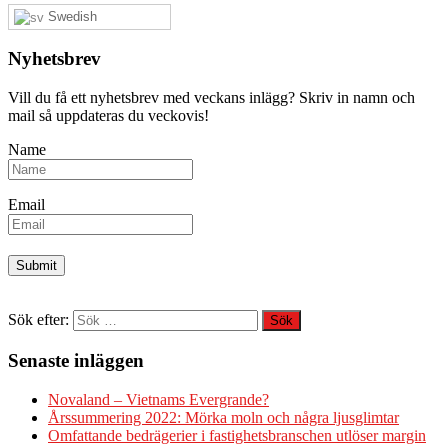
Swedish
Nyhetsbrev
Vill du få ett nyhetsbrev med veckans inlägg? Skriv in namn och
mail så uppdateras du veckovis!
Name
Email
Sök efter:
Senaste inläggen
Novaland – Vietnams Evergrande?
Årssummering 2022: Mörka moln och några ljusglimtar
Omfattande bedrägerier i fastighetsbranschen utlöser margin