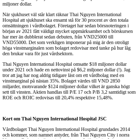
miljoner dollar.
När sjukhuset väl står klart räknar Thai Nguyen International
Hospital att sjukhuset ska ensamt stå för 30 procent av den totala
omsättningen i vårdbolaget. Företaget har sedan börsnoteringen i
början av 2021 fått väldigt mycket uppmärksamhet och börskursen
har mer än dubblerat sedan debuten, från VND25000 till
VND55000. Det som verkligen imponerar på mig är den otroligt
höga vinstmarginalen som bolaget redovisar med tanke på hur låg
den brukar vara för just vårdsektorn.
Thai Nguyen International Hospital omsatte $18 miljoner dollar
under 2021 och hade en nettovinst på $6,2 miljoner dollar (!). Jag
tror att jag har nog aldrig tidigare läst om ett vårdbolag med en
vinstmarginal på nästan 35%. Bolaget värdes till VND 2850
miljarder, motsvarande $124 miljoner dollar vilket är ganska högt
sett till vinsten. Aktien handlas till P/E 17 och P/B 3,2 samtidigt som
ROE och ROIC redovisas till 20,4% respektive 15,48%.
Kort om Thai Nguyen International Hospital JSC
Vårdbolaget Thai Nguyen International Hospital grundades 2014
och kommer, som namnet antyder, från Thai Nguyen City i norra