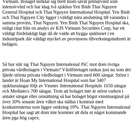
Vietnam. Bolaget inriktar sig brett inom såväl primärvård som
intensivvård och har idag två sjukhus Yen Binh Thai Nguyen
General Hospital och Thai Nguyen International Hospital. Yen Binh
och Thai Nguyen City ligger i väldigt nära anslutning till varandra i
samma provins, Thai Nguyen. Yen Binh Thai Nguyen Hospital ska,
enligt citat från en analys av KIS Vietnam Securities Corp, har ett
väldigt fördelaktigt läge då de valde att bygga sjukhuset i en
industripark där väldigt mycket av provinsens tillverkningsindustri är
belägen.
Så hur står sig Thai Nguyen International JSC mot dom övriga
privata vårdbolagen i Vietnam? Vårdföretaget rankas just nu som det
fjärde största privata vårdbolaget i Vietnam med 600 sängar. Störst i
landet är Hoan My International Hospital som har 3407
sjukhussängar följt av Vinmec International Hospitals 1650 sängar
och Mediatecs 700 sängar. Trots att bolaget inte är störst varken i
antalet sängar eller omsättning så har bolaget högst vinstmarginal på
över 30% senaste åren vilket ska ställas i kontrast med
konkurrenterna som ligger omkring 10%. Thai Nguyen International
Hospital har sagt att dom inte kommer att dela ut något kommande
åren pga hög capex.