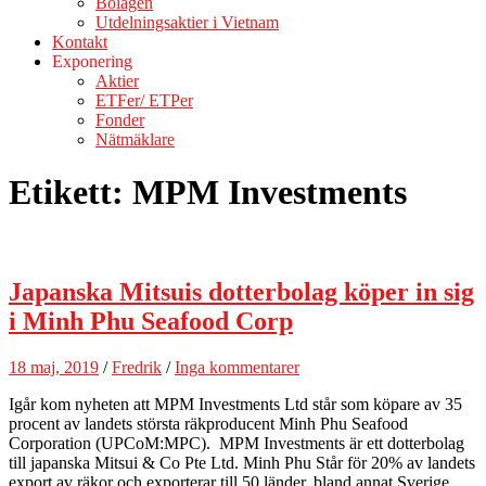
Bolagen
Utdelningsaktier i Vietnam
Kontakt
Exponering
Aktier
ETFer/ ETPer
Fonder
Nätmäklare
Etikett:
MPM Investments
Japanska Mitsuis dotterbolag köper in sig
i Minh Phu Seafood Corp
18 maj, 2019
/
Fredrik
/
Inga kommentarer
Igår kom nyheten att MPM Investments Ltd står som köpare av 35
procent av landets största räkproducent Minh Phu Seafood
Corporation (UPCoM:MPC). MPM Investments är ett dotterbolag
till japanska Mitsui & Co Pte Ltd. Minh Phu Står för 20% av landets
export av räkor och exporterar till 50 länder, bland annat Sverige.