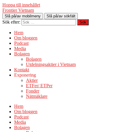
Hoppa till innehållet
Frontier Vietnam
Slå på/av mobilmeny
Slå på/av sökfält
Sök efter:
Hem
Om bloggen
Podcast
Media
Bolagen
Bolagen
Utdelningsaktier i Vietnam
Kontakt
Exponering
Aktier
ETFer/ ETPer
Fonder
Nätmäklare
Hem
Om bloggen
Podcast
Media
Bolagen