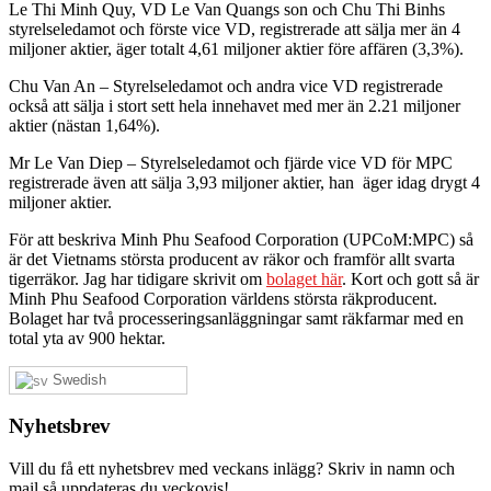
Le Thi Minh Quy, VD Le Van Quangs son och Chu Thi Binhs
styrelseledamot och förste vice VD, registrerade att sälja mer än 4
miljoner aktier, äger totalt 4,61 miljoner aktier före affären (3,3%).
Chu Van An – Styrelseledamot och andra vice VD registrerade
också att sälja i stort sett hela innehavet med mer än 2.21 miljoner
aktier (nästan 1,64%).
Mr Le Van Diep – Styrelseledamot och fjärde vice VD för MPC
registrerade även att sälja 3,93 miljoner aktier, han äger idag drygt 4
miljoner aktier.
För att beskriva Minh Phu Seafood Corporation (UPCoM:MPC) så
är det Vietnams största producent av räkor och framför allt svarta
tigerräkor. Jag har tidigare skrivit om
bolaget här
. Kort och gott så är
Minh Phu Seafood Corporation världens största räkproducent.
Bolaget har två processeringsanläggningar samt räkfarmar med en
total yta av 900 hektar.
Swedish
Nyhetsbrev
Vill du få ett nyhetsbrev med veckans inlägg? Skriv in namn och
mail så uppdateras du veckovis!