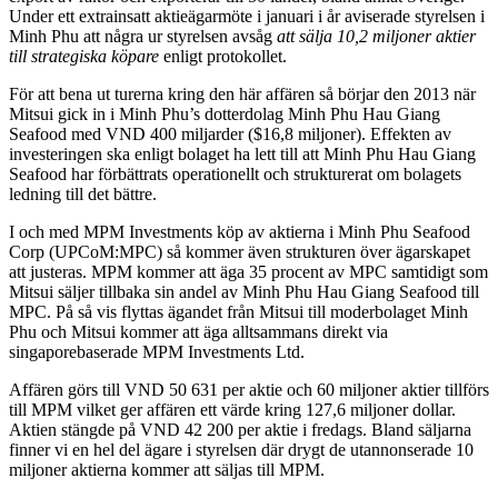
Under ett extrainsatt aktieägarmöte i januari i år aviserade styrelsen i
Minh Phu att några ur styrelsen avsåg
att sälja 10,2 miljoner aktier
till strategiska köpare
enligt protokollet.
För att bena ut turerna kring den här affären så börjar den 2013 när
Mitsui gick in i Minh Phu’s dotterdolag
Minh Phu Hau Giang
Seafood med VND 400 miljarder ($16,8 miljoner). Effekten av
investeringen ska enligt bolaget ha lett till att
Minh Phu Hau Giang
Seafood har förbättrats operationellt och strukturerat om bolagets
ledning till det bättre.
I och med MPM Investments köp av aktierna i Minh Phu Seafood
Corp (UPCoM:MPC) så kommer även strukturen över ägarskapet
att justeras. MPM kommer att äga 35 procent av MPC samtidigt som
Mitsui säljer tillbaka sin andel av Minh Phu Hau Giang Seafood till
MPC. På så vis flyttas ägandet från Mitsui till moderbolaget Minh
Phu och Mitsui kommer att äga alltsammans direkt via
singaporebaserade MPM Investments Ltd.
Affären görs till VND 50 631 per aktie och 60 miljoner aktier tillförs
till MPM vilket ger affären ett värde kring 127,6 miljoner dollar.
Aktien stängde på VND 42 200 per aktie i fredags. Bland säljarna
finner vi en hel del ägare i styrelsen där drygt de utannonserade 10
miljoner aktierna kommer att säljas till MPM.