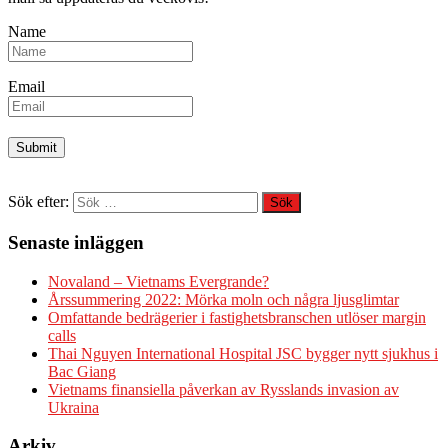
Name
Email
Sök efter:
Senaste inläggen
Novaland – Vietnams Evergrande?
Årssummering 2022: Mörka moln och några ljusglimtar
Omfattande bedrägerier i fastighetsbranschen utlöser margin
calls
Thai Nguyen International Hospital JSC bygger nytt sjukhus i
Bac Giang
Vietnams finansiella påverkan av Rysslands invasion av
Ukraina
Arkiv