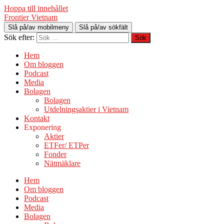
Hoppa till innehållet
Frontier Vietnam
Slå på/av mobilmeny
Slå på/av sökfält
Sök efter:
Hem
Om bloggen
Podcast
Media
Bolagen
Bolagen
Utdelningsaktier i Vietnam
Kontakt
Exponering
Aktier
ETFer/ ETPer
Fonder
Nätmäklare
Hem
Om bloggen
Podcast
Media
Bolagen