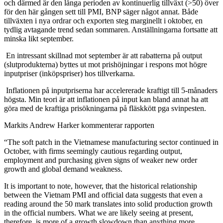
och därmed är den långa perioden av kontinuerlig tillväxt (>50) över
för den här gången sett till PMI, BNP säger något annat. Både
tillväxten i nya ordrar och exporten steg marginellt i oktober, en
tydlig avtagande trend sedan sommaren. Anställningarna fortsatte att
minska likt september.
En intressant skillnad mot september är att rabatterna på output
(slutprodukterna) byttes ut mot prishöjningar i respons mot högre
inputpriser (inköpspriser) hos tillverkarna.
Inflationen på inputpriserna har accelererade kraftigt till 5-månaders
högsta. Min teori är att inflationen på input kan bland annat ha att
göra med de kraftiga prisökningarna på fläskkött pga svinpesten.
Markits Andrew Harker kommenterar rapporten
“The soft patch in the Vietnamese manufacturing sector continued in
October, with firms seemingly cautious regarding output,
employment and purchasing given signs of weaker new order
growth and global demand weakness.
It is important to note, however, that the historical relationship
between the Vietnam PMI and official data suggests that even a
reading around the 50 mark translates into solid production growth
in the official numbers. What we are likely seeing at present,
therefore, is more of a growth slowdown than anything more