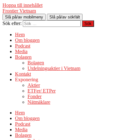
Hoppa till innehållet
Frontier Vietnam
Slå på/av mobilmeny
Slå på/av sökfält
Sök efter:
Hem
Om bloggen
Podcast
Media
Bolagen
Bolagen
Utdelningsaktier i Vietnam
Kontakt
Exponering
Aktier
ETFer/ ETPer
Fonder
Nätmäklare
Hem
Om bloggen
Podcast
Media
Bolagen