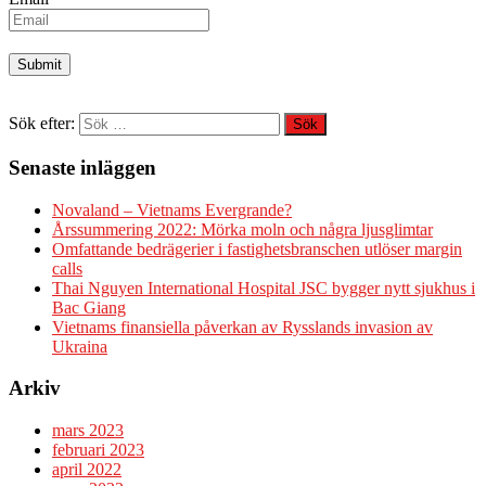
Sök efter:
Senaste inläggen
Novaland – Vietnams Evergrande?
Årssummering 2022: Mörka moln och några ljusglimtar
Omfattande bedrägerier i fastighetsbranschen utlöser margin
calls
Thai Nguyen International Hospital JSC bygger nytt sjukhus i
Bac Giang
Vietnams finansiella påverkan av Rysslands invasion av
Ukraina
Arkiv
mars 2023
februari 2023
april 2022