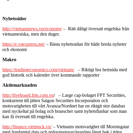
Nyhetssidor
http://vietnamnews.vn/economy
– Rätt dåligt översatt engelska från
vietnamesiska, men den duger.
https://e.vnexpress.net/
– Bästa nyhetssidan för både breda nyheter
och ekonomi
Makro
https://tradingeconomics.com/vietnam/
– Riktigt bra hemsida med
god historik och kalender över kommande rapporter
Aktiemarknaden
http://liveboard.fpts.com.vn
/ – Large cap-bolaget FPT Securities,
konkurrent till jätten Saigon Securities Incorporation och
motsvarigheten till vårt Avanza/Nordnet har en riktgit stor databas
med nyckeltal på bolag och branscher samt nyhetsflashar som man
kan få översatt till engelska.
http://finance.vietstock.vn/
– Vietnams motsvarighet till Morningstar
med fundamtal data och redovinsingar/ägardata långt bak i tiden.