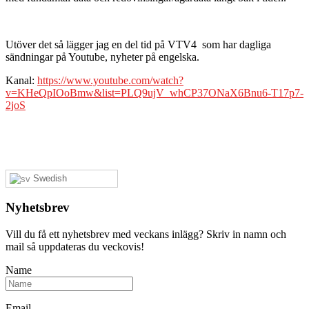
Utöver det så lägger jag en del tid på VTV4 som har dagliga
sändningar på Youtube, nyheter på engelska.
Kanal:
https://www.youtube.com/watch?
v=KHeQpIOoBmw&list=PLQ9ujV_whCP37ONaX6Bnu6-T17p7-
2joS
Swedish
Nyhetsbrev
Vill du få ett nyhetsbrev med veckans inlägg? Skriv in namn och
mail så uppdateras du veckovis!
Name
Email