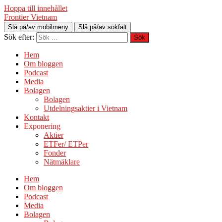
Hoppa till innehållet
Frontier Vietnam
Slå på/av mobilmeny
Slå på/av sökfält
Sök efter:
Hem
Om bloggen
Podcast
Media
Bolagen
Bolagen
Utdelningsaktier i Vietnam
Kontakt
Exponering
Aktier
ETFer/ ETPer
Fonder
Nätmäklare
Hem
Om bloggen
Podcast
Media
Bolagen