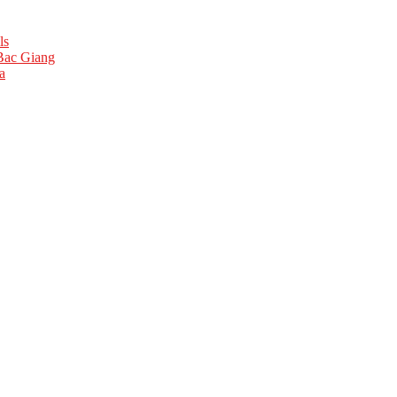
ls
 Bac Giang
a