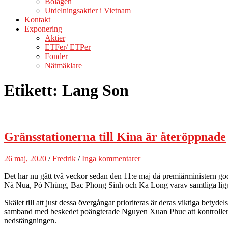
Bolagen
Utdelningsaktier i Vietnam
Kontakt
Exponering
Aktier
ETFer/ ETPer
Fonder
Nätmäklare
Etikett:
Lang Son
Gränsstationerna till Kina är återöppnade
26 maj, 2020
/
Fredrik
/
Inga kommentarer
Det har nu gått två veckor sedan den 11:e maj då premiärministern 
Nà Nua, Pò Nhùng, Bac Phong Sinh och Ka Long varav samtliga ligg
Skälet till att just dessa övergångar prioriteras är deras viktiga bety
samband med beskedet poängterade Nguyen Xuan Phuc att kontrollerna
nedstängningen.