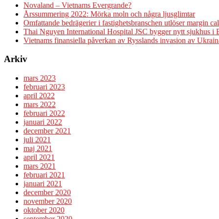
Novaland – Vietnams Evergrande?
Årssummering 2022: Mörka moln och några ljusglimtar
Omfattande bedrägerier i fastighetsbranschen utlöser margin cal
Thai Nguyen International Hospital JSC bygger nytt sjukhus i
Vietnams finansiella påverkan av Rysslands invasion av Ukrain
Arkiv
mars 2023
februari 2023
april 2022
mars 2022
februari 2022
januari 2022
december 2021
juli 2021
maj 2021
april 2021
mars 2021
februari 2021
januari 2021
december 2020
november 2020
oktober 2020
september 2020