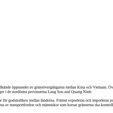
godkände öppnandet av gränsövergångarna mellan Kina och Vietnam. Öv
er i de nordöstra provinserna Lang Son and Quang Ninh.
delse för godstrafiken mellan länderna. Främst exporteras och importeras
 av transportfordon och människor som korsar gränserna ska kontrolle