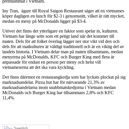
premiummat i Vietnam.
Iny Tran, ägare till Royal Saigon Restaurant säger att en vietnames
köper dagligen en lunch för $2-3 i genomsnitt, vilket är rätt mycket,
medan en meny på McDonalds ligger på $3-4.
Utöver det finns det ytterligare en faktor som spelar in, kulturen.
Vietnam har länge setts som ett petigt land när det kommer till
maten. Dels för att folket överlag lägger ner stor vikt vid den och
dels för att matkulturen är väldigt traditionell och är en viktig del av
landets historia. I Vietnam delar man på maten tillsammans, medan
menyerna på McDonalds, KFC och Burger King med flera är
anpassade för endast en person per meny och helst vill
vietnameserna att det ska vara kyckling.
Det finns däremot en restaurangkedja som har lyckats plockat på sig
marknadsandelar. Pizza hut har för närvarande 21,3% av
marknadsandelarna inom snabbmatskedjorna i Vietnam medan
McDonalds och Burger King har tillsammans 2,8% och KFC
11,4%.
Swedish