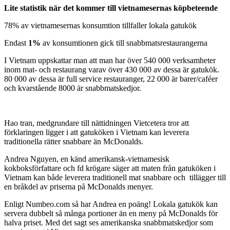
Lite statistik när det kommer till vietnamesernas köpbeteende
78% av vietnamesernas konsumtion tillfaller lokala gatukök
Endast
1%
av konsumtionen gick till snabbmatsrestaurangerna
I Vietnam uppskattar man att man har över 540 000 verksamheter
inom mat- och restaurang varav över 430 000 av dessa är gatukök.
80 000 av dessa är full service restauranger, 22 000 är barer/caféer
och kvarstående 8000 är snabbmatskedjor.
Hao tran, medgrundare till nättidningen Vietcetera tror att
förklaringen ligger i att gatuköken i Vietnam kan leverera
traditionella rätter snabbare än McDonalds.
Andrea Nguyen, en känd amerikansk-vietnamesisk
kokboksförfattare och fd krögare säger att maten från gatuköken i
Vietnam kan både leverera traditionell mat snabbare och tillägger till
en bråkdel av priserna på McDonalds menyer.
Enligt Numbeo.com så har Andrea en poäng! Lokala gatukök kan
servera dubbelt så många portioner än en meny på McDonalds för
halva priset. Med det sagt ses amerikanska snabbmatskedjor som