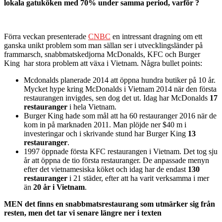
lokala gatuköken med 70% under samma period, varför ?
Förra veckan presenterade
CNBC
en intressant dragning om ett
ganska unikt problem som man sällan ser i utvecklingsländer på
frammarsch, snabbmatskedjorna McDonalds, KFC och Burger
King har stora problem att växa i Vietnam. Några bullet points:
Mcdonalds planerade 2014 att öppna hundra butiker på 10 år.
Mycket hype kring McDonalds i Vietnam 2014 när den första
restaurangen invigdes, sen dog det ut. Idag har McDonalds
17
restauranger
i hela Vietnam.
Burger King hade som mål att ha 60 restauranger 2016 när de
kom in på marknaden 2011. Man plöjde ner $40 m i
investeringar och i skrivande stund har Burger King
13
restauranger
.
1997 öppnade första KFC restaurangen i Vietnam. Det tog sju
år att öppna de tio första restauranger. De anpassade menyn
efter det vietnamesiska köket och idag har de endast
130
restauranger
i 21 städer, efter att ha varit verksamma i mer
än
20 år i Vietnam
.
MEN det finns en snabbmatsrestaurang som utmärker sig från
resten, men det tar vi senare längre ner i texten