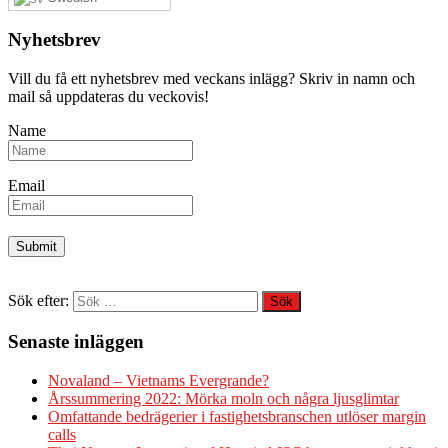
Nyhetsbrev
Vill du få ett nyhetsbrev med veckans inlägg? Skriv in namn och
mail så uppdateras du veckovis!
Name
Email
Sök efter:
Senaste inläggen
Novaland – Vietnams Evergrande?
Årssummering 2022: Mörka moln och några ljusglimtar
Omfattande bedrägerier i fastighetsbranschen utlöser margin
calls