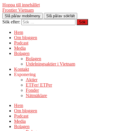
Hoppa till innehållet
Frontier Vietnam
Slå på/av mobilmeny
Slå på/av sökfält
Sök efter:
Hem
Om bloggen
Podcast
Media
Bolagen
Bolagen
Utdelningsaktier i Vietnam
Kontakt
Exponering
Aktier
ETFer/ ETPer
Fonder
Nätmäklare
Hem
Om bloggen
Podcast
Media
Bolagen